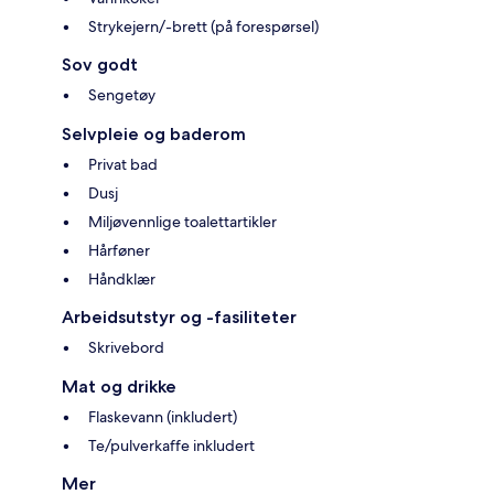
Strykejern/-brett (på forespørsel)
Sov godt
Sengetøy
Selvpleie og baderom
Privat bad
Dusj
Miljøvennlige toalettartikler
Hårføner
Håndklær
Arbeidsutstyr og -fasiliteter
Skrivebord
Mat og drikke
Flaskevann (inkludert)
Te/pulverkaffe inkludert
Mer