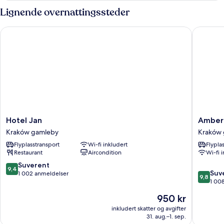
Lignende overnattingssteder
Hotel Jan
Amber D
Hotel
Amber
Hotel Jan
Amber 
Jan
Design
Kraków gamleby
Kraków
Kraków
Residen
Flyplasstransport
Wi-fi inkludert
Flypla
gamleby
Kraków
Restaurant
Aircondition
Wi-fi 
gamleb
9.4
Suverent
9,4
9.8
Suv
av
1 002 anmeldelser
9,8
av
1 00
10,
10,
Suverent,
Prisen
950 kr
Suveren
1 002
er
1 008
inkludert skatter og avgifter
anmeldelser
950 kr
31. aug.–1. sep.
anmelde