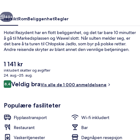
rige
Neste
40+
Oversikt
Rom
Beliggenhet
Regler
Hotel Rezydent har en flott beliggenhet, og det tar bare 10 minutter
å gå til Markedsplassen og Wawel slott. Når sulten melder seg, er
det bare å ta turen til Chłopskie Jadło, som byr på polske retter.
Andre reisende skryter av blant annet den vennlige betjeningen.
Den
1 141 kr
nåværende
inkludert skatter og avgifter
prisen
24. aug.–25. aug.
er
Anmeldelser
Veldig bra
8,4
Fasade
Vis alle de 1 000 anmeldelsene
1 141 kr
8,4 av 10 –
Populære fasiliteter
Flyplasstransport
Wi-fi inkludert
Restaurant
Bar
Vaskeritjenester
Døgnåpen resepsjon