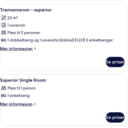
superior
Åpne
Tremannsrom – superior | Safe på rom
8
Tremannsrom – superior
alle
22 m²
bildene
1 soverom
av
Tremannsrom
Plass til 3 personer
–
1 dobbeltseng og 1 sovesofa (dobbel) ELLER 2 enkeltsenger
superior
Mer
Mer informasjon
informasjon
om
Se priser
Tremannsrom
–
superior
Åpne
Kaffe og/eller kaffemaskin
5
Superior Single Room
alle
Plass til 1 person
bildene
1 enkeltseng
av
Superior
Mer
Mer informasjon
informasjon
Single
om
Room
Se priser
Superior
Single