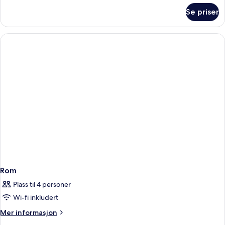
om
Se priser
DELUXE
ROOM
DOUBLE
Rom
Plass til 4 personer
Wi-fi inkludert
Mer
Mer informasjon
informasjon