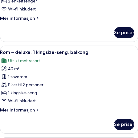
–
2 enkeltsenger
deluxe,
Wi-fi inkludert
2
Mer
Mer informasjon
enkeltsenger,
informasjon
balkong
om
Se priser
Rom
–
deluxe,
Åpne
Rom – deluxe, 1 kingsize-seng, balkon
7
2
Rom – deluxe, 1 kingsize-seng, balkong
alle
enkeltsenger,
Utsikt mot resort
balkong
bildene
40 m²
av
Rom
1 soverom
–
Plass til 2 personer
deluxe,
1 kingsize-seng
1
Wi-fi inkludert
kingsize-
Mer
Mer informasjon
seng,
informasjon
balkong
om
Se priser
Rom
–
deluxe,