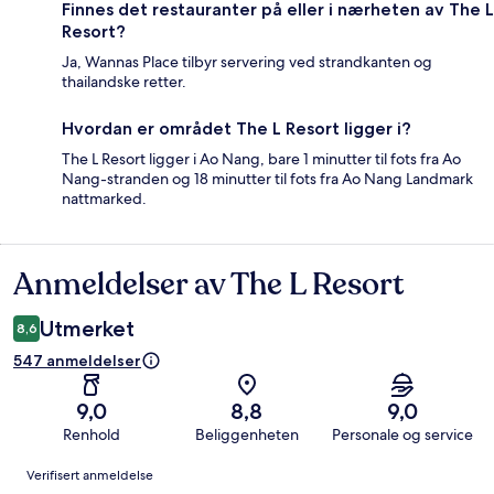
Finnes det restauranter på eller i nærheten av The L
Resort?
Ja, Wannas Place tilbyr servering ved strandkanten og
thailandske retter.
Hvordan er området The L Resort ligger i?
The L Resort ligger i Ao Nang, bare 1 minutter til fots fra Ao
Nang-stranden og 18 minutter til fots fra Ao Nang Landmark
nattmarked.
Anmeldelser av The L Resort
Anmeldelser
Utmerket
8,6
547 anmeldelser
9,0
8,8
9,0
Renhold
Beliggenheten
Personale og service
Anmeldelser
Verifisert anmeldelse