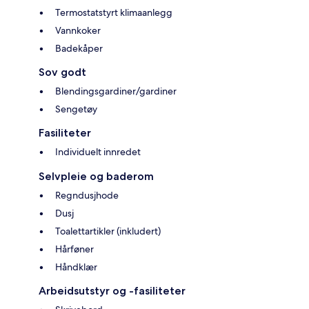
Termostatstyrt klimaanlegg
Vannkoker
Badekåper
Sov godt
Blendingsgardiner/gardiner
Sengetøy
Fasiliteter
Individuelt innredet
Selvpleie og baderom
Regndusjhode
Dusj
Toalettartikler (inkludert)
Hårføner
Håndklær
Arbeidsutstyr og -fasiliteter