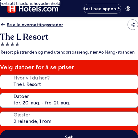
Fortsett til sidens hovedinnhold
Last ned appen
Se alle overnattingssteder
The L Resort
Overnattingssted
med
Resort på stranden og med utendørsbasseng, nær Ao Nang-stranden
4.0
stjerner
Velg datoer for å se priser
Hvor vil du hen?
Datoer
Gjester
Søk