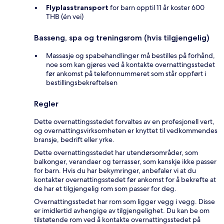
Flyplasstransport
for barn opptil 11 år koster 600
THB (én vei)
Basseng, spa og treningsrom (hvis tilgjengelig)
Massasje og spabehandlinger må bestilles på forhånd,
noe som kan gjøres ved å kontakte overnattingsstedet
før ankomst på telefonnummeret som står oppført i
bestillingsbekreftelsen
Regler
Dette overnattingsstedet forvaltes av en profesjonell vert,
og overnattingsvirksomheten er knyttet til vedkommendes
bransje, bedrift eller yrke.
Dette overnattingsstedet har utendørsområder, som
balkonger, verandaer og terrasser, som kanskje ikke passer
for barn. Hvis du har bekymringer, anbefaler vi at du
kontakter overnattingsstedet før ankomst for å bekrefte at
de har et tilgjengelig rom som passer for deg.
Overnattingsstedet har rom som ligger vegg i vegg. Disse
er imidlertid avhengige av tilgjengelighet. Du kan be om
tilstøtende rom ved å kontakte overnattingsstedet på