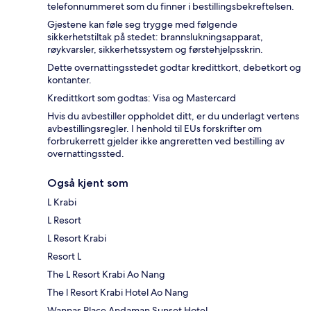
telefonnummeret som du finner i bestillingsbekreftelsen.
Gjestene kan føle seg trygge med følgende
sikkerhetstiltak på stedet: brannslukningsapparat,
røykvarsler, sikkerhetssystem og førstehjelpsskrin.
Dette overnattingsstedet godtar kredittkort, debetkort og
kontanter.
Kredittkort som godtas: Visa og Mastercard
Hvis du avbestiller oppholdet ditt, er du underlagt vertens
avbestillingsregler. I henhold til EUs forskrifter om
forbrukerrett gjelder ikke angreretten ved bestilling av
overnattingssted.
Også kjent som
L Krabi
L Resort
L Resort Krabi
Resort L
The L Resort Krabi Ao Nang
The l Resort Krabi Hotel Ao Nang
Wannas Place Andaman Sunset Hotel