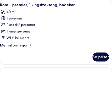
Åpne
Rom – premier, 1 kingsize-seng, badek
6
1
Rom – premier, 1 kingsize-seng, badekar
alle
kingsize-
40 m²
seng,
bildene
balkong
1 soverom
av
Rom
Plass til 2 personer
–
1 kingsize-seng
premier,
Wi-fi inkludert
1
Mer
Mer informasjon
kingsize-
informasjon
seng,
om
Se priser
Rom
badekar
–
premier,
1
kingsize-
seng,
badekar