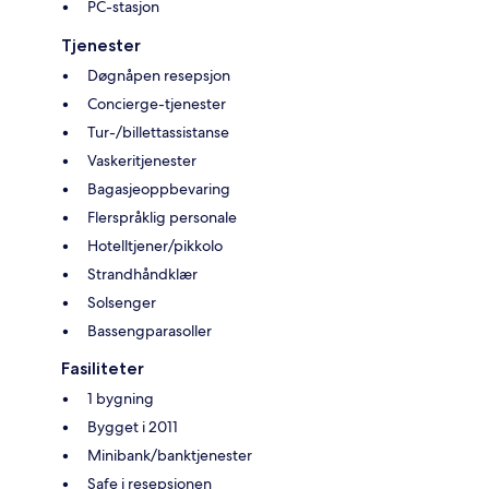
PC-stasjon
Tjenester
Døgnåpen resepsjon
Concierge-tjenester
Tur-/billettassistanse
Vaskeritjenester
Bagasjeoppbevaring
Flerspråklig personale
Hotelltjener/pikkolo
Strandhåndklær
Solsenger
Bassengparasoller
Fasiliteter
1 bygning
Bygget i 2011
Minibank/banktjenester
Safe i resepsjonen