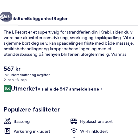
rige
Neste
68+
Oversikt
Rom
Beliggenhet
Regler
The L Resort er et supert valg for strandferien din i Krabi, siden du vil
være nær aktiviteter som dykking, snorkling og kajakkpadling. Vil du
skjemme bort deg selv, kan spaadelingen friste med både massasje,
ansiktsbehandlinger og kroppsbehandlinger, og med et
utendørsbasseng på menyen blir ferien uforglemmelig. Wannas
Place har utsikt mot stranden, byr på thailandske retter og serverer
både frokost, lunsj og middag. På dette resort-hotellet i Art Deco-
Den
567 kr
stil kan du glede deg over fasiliteter som en bassengbar, et
nåværende
inkludert skatter og avgifter
treningssenter og et barnebasseng. Mange reisende liker den
prisen
2. sep.–3. sep.
vennlige betjeningen.
På stranden og strandhåndklær
er
Anmeldelser
Utmerket
8,6
Vis alle de 547 anmeldelsene
567 kr
8,6 av 10 –
Populære fasiliteter
Basseng
Flyplasstransport
Parkering inkludert
Wi-fi inkludert