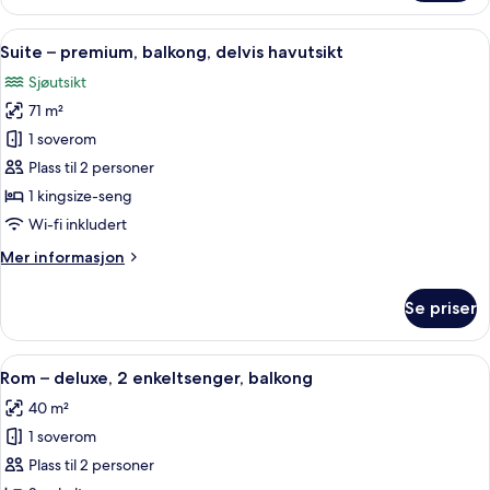
–
til
deluxe,
Åpne
Suite – premium, balkong, delvis hav
basseng
10
1
Suite – premium, balkong, delvis havutsikt
alle
kingsize-
Sjøutsikt
seng,
bildene
adgang
71 m²
av
til
Suite
1 soverom
basseng
–
Plass til 2 personer
premium,
1 kingsize-seng
balkong,
Wi-fi inkludert
delvis
Mer
Mer informasjon
havutsikt
informasjon
om
Se priser
Suite
–
premium,
Åpne
Rom – deluxe, 2 enkeltsenger, balkon
7
balkong,
Rom – deluxe, 2 enkeltsenger, balkong
alle
delvis
40 m²
havutsikt
bildene
1 soverom
av
Rom
Plass til 2 personer