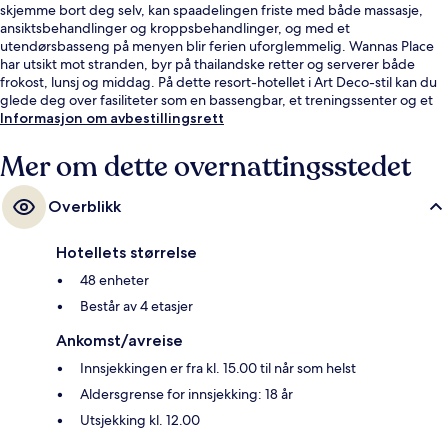
skjemme bort deg selv, kan spaadelingen friste med både massasje,
ansiktsbehandlinger og kroppsbehandlinger, og med et
utendørsbasseng på menyen blir ferien uforglemmelig. Wannas Place
har utsikt mot stranden, byr på thailandske retter og serverer både
frokost, lunsj og middag. På dette resort-hotellet i Art Deco-stil kan du
glede deg over fasiliteter som en bassengbar, et treningssenter og et
barnebasseng. Mange reisende liker den vennlige betjeningen.
Informasjon om avbestillingsrett
Mer om dette overnattingsstedet
Overblikk
Hotellets størrelse
48 enheter
Består av 4 etasjer
Ankomst/avreise
Innsjekkingen er fra kl. 15.00 til når som helst
Aldersgrense for innsjekking: 18 år
Utsjekking kl. 12.00