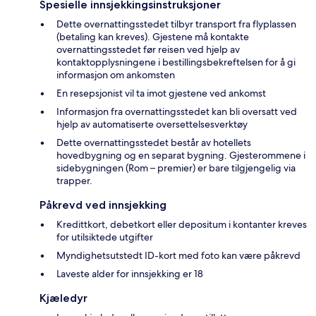
Spesielle innsjekkingsinstruksjoner
Dette overnattingsstedet tilbyr transport fra flyplassen
(betaling kan kreves). Gjestene må kontakte
overnattingsstedet før reisen ved hjelp av
kontaktopplysningene i bestillingsbekreftelsen for å gi
informasjon om ankomsten
En resepsjonist vil ta imot gjestene ved ankomst
Informasjon fra overnattingsstedet kan bli oversatt ved
hjelp av automatiserte oversettelsesverktøy
Dette overnattingsstedet består av hotellets
hovedbygning og en separat bygning. Gjesterommene i
sidebygningen (Rom – premier) er bare tilgjengelig via
trapper.
Påkrevd ved innsjekking
Kredittkort, debetkort eller depositum i kontanter kreves
for utilsiktede utgifter
Myndighetsutstedt ID-kort med foto kan være påkrevd
Laveste alder for innsjekking er 18
Kjæledyr