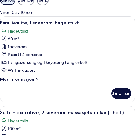
filtre
for
Viser 10 av 10 rom
rom
Åpne
Familiesuite, 1 soverom, hageutsikt |
9
Familiesuite, 1 soverom, hageutsikt
alle
Hageutsikt
bildene
60 m²
av
Familiesuite,
1 soverom
1
Plass til 4 personer
soverom,
1 kingsize-seng og 1 køyeseng (lang enkel)
hageutsikt
Wi-fi inkludert
Mer
Mer informasjon
informasjon
om
Se priser
Familiesuite,
1
soverom,
Åpne
Suite – executive, 2 soverom, massasj
7
hageutsikt
Suite – executive, 2 soverom, massasjebadekar (The L)
alle
Hageutsikt
bildene
100 m²
av