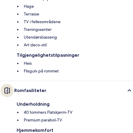
Hage
Terrasse
TV i fellesområdene
Treningssenter
Utendørsbasseng
Art deco-stil
Tilgjengelighetstilpasninger
Heis
Flisgulv på rommet
Romfasiliteter
Underholdning
40 tommers Flatskjerm-TV
Premium parabol-TV
Hjemmekomfort