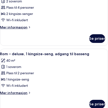
Suite
2 soverom
–
Plass til 4 personer
executive,
2 kingsize-senger
2
Wi-fi inkludert
soverom,
Mer
Mer informasjon
massasjebadekar
informasjon
(The
om
Se priser
L)
Suite
–
executive,
Åpne
Rom – deluxe, 1 kingsize-seng, adgang
8
2
Rom – deluxe, 1 kingsize-seng, adgang til basseng
alle
soverom,
40 m²
massasjebadekar
bildene
(The
1 soverom
av
L)
Rom
Plass til 2 personer
–
1 kingsize-seng
deluxe,
Wi-fi inkludert
1
Mer
Mer informasjon
kingsize-
informasjon
seng,
om
Se priser
Rom
adgang