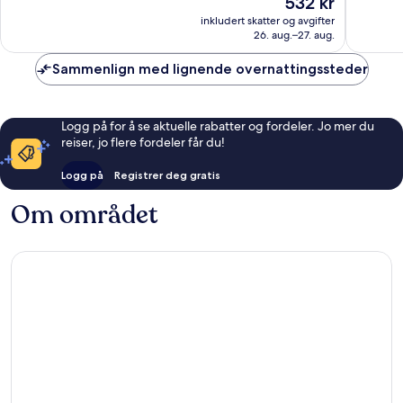
532 kr
1 005
1 000
er
anmeldelser
anmelde
inkludert skatter og avgifter
532 kr
26. aug.–27. aug.
Sammenlign med lignende overnattingssteder
Logg på for å se aktuelle rabatter og fordeler. Jo mer du
reiser, jo flere fordeler får du!
Logg på
Registrer deg gratis
Om området