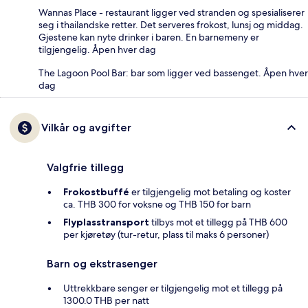
Wannas Place - restaurant ligger ved stranden og spesialiserer
seg i thailandske retter. Det serveres frokost, lunsj og middag.
Gjestene kan nyte drinker i baren. En barnemeny er
tilgjengelig. Åpen hver dag
The Lagoon Pool Bar: bar som ligger ved bassenget. Åpen hver
dag
Vilkår og avgifter
Valgfrie tillegg
Frokostbuffé
er tilgjengelig mot betaling og koster
ca. THB 300 for voksne og THB 150 for barn
Flyplasstransport
tilbys mot et tillegg på THB 600
per kjøretøy (tur-retur, plass til maks 6 personer)
Barn og ekstrasenger
Uttrekkbare senger er tilgjengelig mot et tillegg på
1300.0 THB per natt