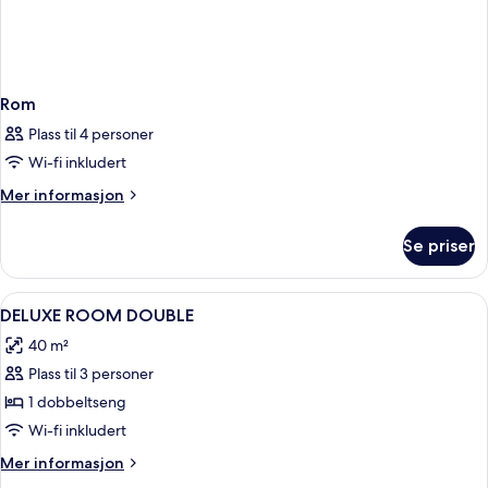
Rom
Plass til 4 personer
Wi-fi inkludert
Mer
Mer informasjon
informasjon
om
Se priser
Rom
Åpne
Safe på rommet, skrivebord og skrive
6
DELUXE ROOM DOUBLE
alle
40 m²
bildene
Plass til 3 personer
av
DELUXE
1 dobbeltseng
ROOM
Wi-fi inkludert
DOUBLE
Mer
Mer informasjon
informasjon