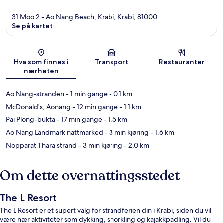
31 Moo 2 - Ao Nang Beach, Krabi, Krabi, 81000
Se på kartet
Kart
Hva som finnes i
Transport
Restauranter
nærheten
Ao Nang-stranden
- 1 min gange
- 0.1 km
McDonald's, Aonang
- 12 min gange
- 1.1 km
Pai Plong-bukta
- 17 min gange
- 1.5 km
Ao Nang Landmark nattmarked
- 3 min kjøring
- 1.6 km
Nopparat Thara strand
- 3 min kjøring
- 2.0 km
Om dette overnattingsstedet
The L Resort
The L Resort er et supert valg for strandferien din i Krabi, siden du vil
være nær aktiviteter som dykking, snorkling og kajakkpadling. Vil du