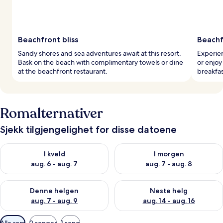
Beachfront bliss
Beachf
Sandy shores and sea adventures await at this resort.
Experien
Bask on the beach with complimentary towels or dine
or enjoy
at the beachfront restaurant.
breakfas
Romalternativer
Sjekk tilgjengelighet for disse datoene
Sjekk tilgjengelighet for i kveld, aug. 6 - aug. 7
Sjekk tilgjengelighet for i mor
I kveld
I morgen
aug. 6 - aug. 7
aug. 7 - aug. 8
Sjekk tilgjengelighet for denne helgen, aug. 7 - aug. 9
Sjekk tilgjengelighet for neste 
Denne helgen
Neste helg
aug. 7 - aug. 9
aug. 14 - aug. 16
Tilgjengelige
Alle rom
2 senger
1 seng