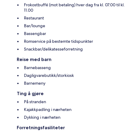
Frokostbuffé (mot betaling) hver dag fra kl. 07.00 til kl.
11.00
Restaurant
Bar/lounge
Bassengbar
Romservice på bestemte tidspunkter
Snackbar/delikatesseforretning
Reise med barn
Barnebasseng
Dagligvarebutikk/storkiosk
Barnemeny
Ting å gjøre
På stranden
Kajakkpadling i nærheten
Dykking i nærheten
Forretningsfasiliteter