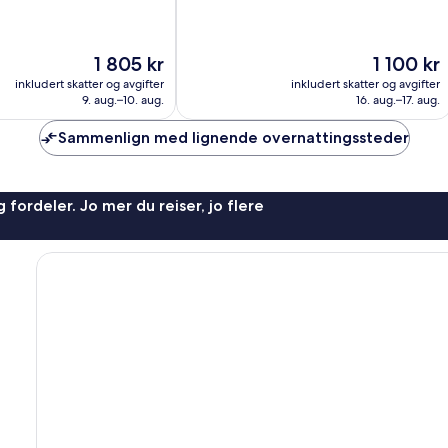
10,
Veldig
bra,
Prisen
Prisen
1 805 kr
1 100 kr
1 021
er
er
anmeldelser
inkludert skatter og avgifter
inkludert skatter og avgifter
1 805 kr
1 100 kr
9. aug.–10. aug.
16. aug.–17. aug.
Sammenlign med lignende overnattingssteder
 fordeler. Jo mer du reiser, jo flere