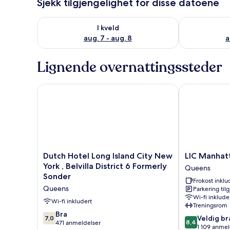
Sjekk tilgjengelighet for disse datoene
Sjekk tilgjengelighet for i kveld, aug. 7 - aug. 8
Sjekk tilgjeng
I kveld
aug. 7 - aug. 8
a
Lignende overnattingssteder
Dutch Hotel Long Island City New York , Belvilla Dis
LIC Manhatta
Dutch
LIC
Dutch Hotel Long Island City New
LIC Manhat
Hotel
Manhattan
York , Belvilla District 6 Formerly
Queens
Long
View
Sonder
Frokost inklu
Island
Hotel
Queens
Parkering til
City
Queens
Wi-fi inklude
New
Wi-fi inkludert
Treningsrom
York
7.0
Bra
8.4
Veldig br
7,0
,
av
8,4
471 anmeldelser
av
1 109 anmel
Belvilla