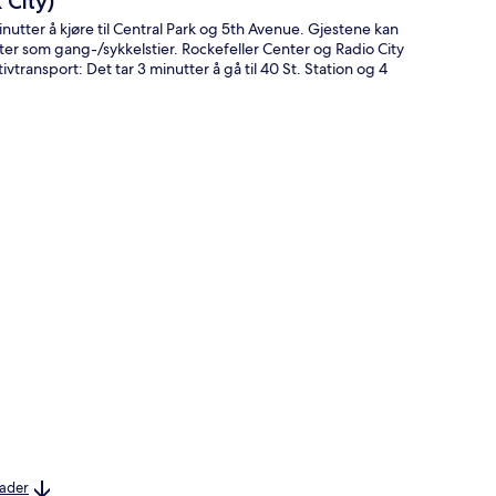
City)
utter å kjøre til Central Park og 5th Avenue. Gjestene kan
er som gang-/sykkelstier. Rockefeller Center og Radio City
ivtransport: Det tar 3 minutter å gå til 40 St. Station og 4
nader