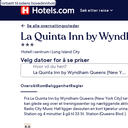
Fortsett til sidens hovedinnhold
Søk etter reise
Se alle overnattingssteder
La Quinta Inn by Wynd
Overnattingssted
med
Hotell i sentrum i Long Island City
3.0
Velg datoer for å se priser
stjerner
Hvor vil du hen?
Oversikt
Rom
Beliggenhet
Regler
Fra La Quinta Inn by Wyndham Queens (New York City) tar d
kan glede seg over et treningssenter og nærliggende aktiv
Radio City Music Hall ligger dessuten en kort kjøretur unna. 
Station og 4 minutter å gå til 33 St. Station (Queens Blvd.).
Anmeldelser
4,6