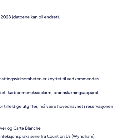
r 2023 (datoene kan bli endret).
ernattingsvirksomheten er knyttet til vedkommendes
tedet: karbonmonoksidalarm, brannslukningsapparat,
for tilfeldige utgifter, må være hovednavnet i reservasjonen
over og Carte Blanche
sinfeksjonspraksisene fra Count on Us (Wyndham).