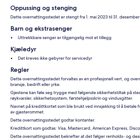
Oppussing og stenging
Dette overnattingsstedet er stengt fra 1. mai 2023 til 31. desembe
Barn og ekstrasenger
Uttrekkbare senger er tilgjengelig mot et tillegg
Kjæledyr
Det kreves ikke gebyrer for servicedyr
Regler
Dette overnattingsstedet forvaltes av en profesjonell vert, og ov
bransje, bedrift eller yrke.
Gjestene kan føle seg trygge med følgende sikkerhetstiltak på s
røykvarsler, sikkerhetssystem, førstehjelpsskrin og vindusgitter.
Navnet på kredittkortet som ble brukt ved innsjekking til å betale 
av gjesterommet.
Dette overnattingsstedet godtar kontanter.
Kredittkort som godtas: Visa, Mastercard, American Express, Disc
Dette overnattingsstedet bekrefter at det følger renholds- og de