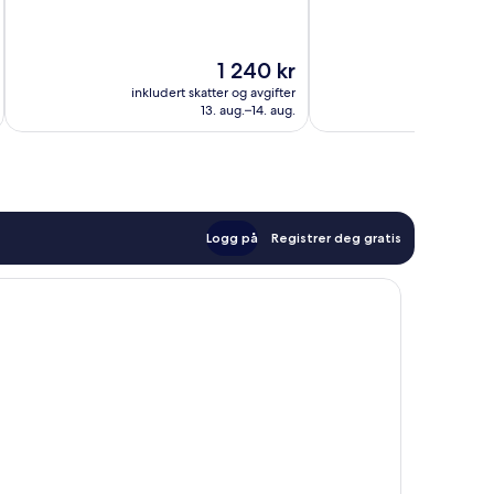
10,
10,
Veldig
Veldig
bra,
bra,
Prisen
1 240 kr
1 171
308
er
anmeldelser
anmeldelser
inkludert skatter og avgifter
inkludert 
1 240 kr
13. aug.–14. aug.
Logg på
Registrer deg gratis