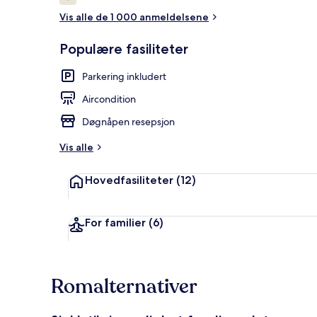
4,6 av 10 –
Vis alle de 1 000 anmeldelsene
Populære fasiliteter
Parkering inkludert
Aircondition
Døgnåpen resepsjon
Vis alle
Hovedfasiliteter
(12)
For familier
(6)
Romalternativer