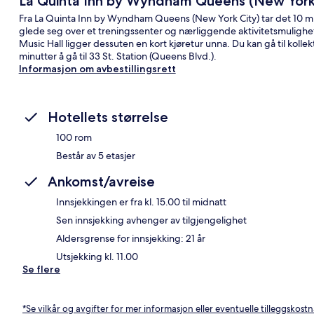
La Quinta Inn by Wyndham Queens (New York 
Fra La Quinta Inn by Wyndham Queens (New York City) tar det 10 min
glede seg over et treningssenter og nærliggende aktivitetsmulighet
Music Hall ligger dessuten en kort kjøretur unna. Du kan gå til kollekt
minutter å gå til 33 St. Station (Queens Blvd.).
Informasjon om avbestillingsrett
Hotellets størrelse
100 rom
Består av 5 etasjer
Ankomst/avreise
Innsjekkingen er fra kl. 15.00 til midnatt
Sen innsjekking avhenger av tilgjengelighet
Aldersgrense for innsjekking: 21 år
Utsjekking kl. 11.00
Se flere
*Se vilkår og avgifter for mer informasjon eller eventuelle tilleggskost