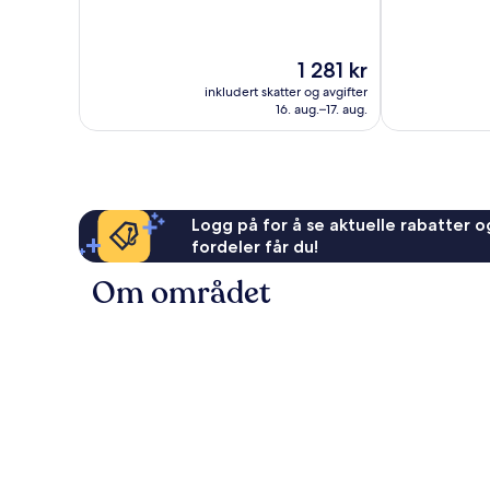
10,
10,
District
Bra,
Veldig
6
471
bra,
Formerly
anmeldelser
Prisen
1 281 kr
1 109
Sonder
er
anmeldelser
inkludert skatter og avgifter
Queens
1 281 kr
16. aug.–17. aug.
Logg på for å se aktuelle rabatter og
fordeler får du!
Om området