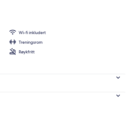
Wi-fi inkludert
Treningsrom
Røykfritt