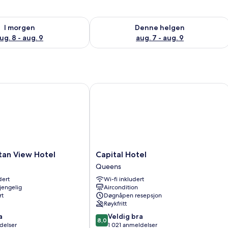
elighet for i morgen, aug. 8 - aug. 9
Sjekk tilgjengelighet for denne helgen
I morgen
Denne helgen
ug. 8 - aug. 9
aug. 7 - aug. 9
trict 6 Formerly Sonder
n View Hotel
Capital Hotel
Capital
tan View Hotel
Capital Hotel
Hotel
Queens
Queens
dert
Wi-fi inkludert
gjengelig
Aircondition
rt
Døgnåpen resepsjon
Røykfritt
8.0
a
Veldig bra
8,0
av
delser
1 021 anmeldelser