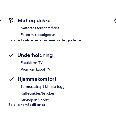
r
Mat og drikke
Kaffe/te i fellesområdet
Felles mikrobølgeovn
Se alle fasilitetene på overnattingsstedet
Underholdning
Flatskjerm-TV
Premium kabel-TV
Hjemmekomfort
Termostatstyrt klimaanlegg
Kaffetrakter/tekoker
Strykejern/-brett
Se alle romfasiliteter