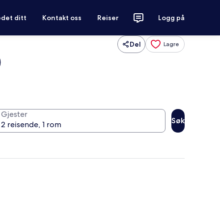
det ditt
Kontakt oss
Reiser
Logg på
Del
Lagre
)
Gjester
Søk