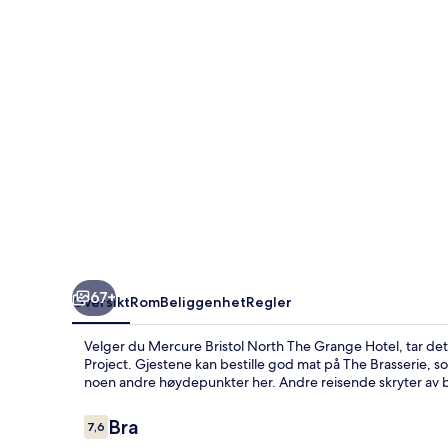
Grange
Hotel
67+
Oversikt
Rom
Beliggenhet
Regler
Velger du Mercure Bristol North The Grange Hotel, tar det 1
Project. Gjestene kan bestille god mat på The Brasserie, 
noen andre høydepunkter her. Andre reisende skryter av b
Anmeldelser
Bra
7,6
7,6 av 10 –