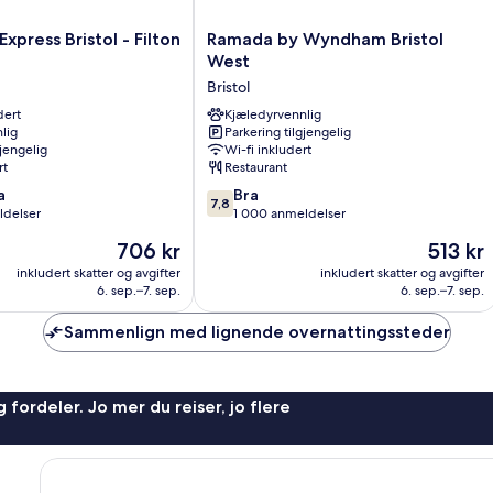
Ramada
Express Bristol - Filton
Ramada by Wyndham Bristol
by
West
Wyndham
Bristol
Bristol
dert
West
Kjæledyrvennlig
lig
Parkering tilgjengelig
Bristol
gjengelig
Wi-fi inkludert
rt
Restaurant
7.8
a
Bra
7,8
av
ldelser
1 000 anmeldelser
10,
Prisen
Prisen
706 kr
513 kr
Bra,
er
er
1 000
inkludert skatter og avgifter
inkludert skatter og avgifter
706 kr
513 kr
6. sep.–7. sep.
6. sep.–7. sep.
anmeldelser
Sammenlign med lignende overnattingssteder
 fordeler. Jo mer du reiser, jo flere