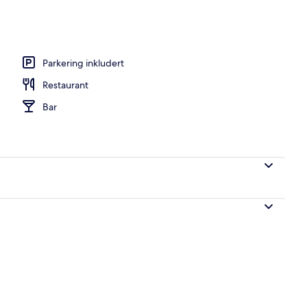
hver dag (mot et tillegg)
Parkering inkludert
Restaurant
Bar