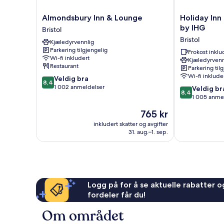
Almondsbury
Holiday
Almondsbury Inn & Lounge
Holiday Inn 
Inn
Inn
by IHG
Bristol
&
Express
Bristol
Kjæledyrvennlig
Lounge
Bristol
Parkering tilgjengelig
Bristol
-
Frokost inklu
Wi-fi inkludert
Kjæledyrvenn
Filton
Restaurant
Parkering til
by
Wi-fi inklude
8.4
Veldig bra
IHG
8,4
av
1 002 anmeldelser
8.4
Bristol
Veldig br
8,4
10,
av
1 005 anme
Veldig
10,
Prisen
765 kr
bra,
Veldig
er
1 002
bra,
inkludert skatter og avgifter
765 kr
anmeldelser
31. aug.–1. sep.
1 005
anmeldelser
Logg på for å se aktuelle rabatter og
fordeler får du!
Om området