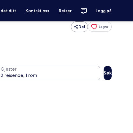
det ditt
Kontakt oss
Reiser
Logg på
Del
Lagre
Gjester
Søk