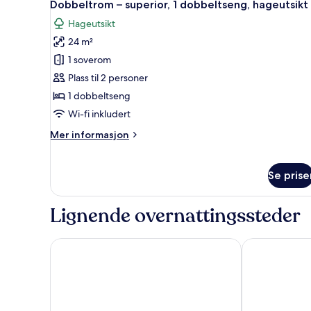
10
1
Dobbeltrom – superior, 1 dobbeltseng, hageutsikt
alle
dobbeltseng
Hageutsikt
bildene
24 m²
av
Dobbeltrom
1 soverom
–
Plass til 2 personer
superior,
1 dobbeltseng
1
Wi-fi inkludert
dobbeltseng,
Mer
Mer informasjon
hageutsikt
informasjon
om
Dobbeltrom
Se prise
–
superior,
1
Lignende overnattingssteder
dobbeltseng,
hageutsikt
Almondsbury Inn & Lounge
Holiday Inn Ex