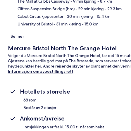
The Mall at Cribbs Causeway
- 9 min kjøring
- 8.7 km
Kart
Clifton Suspension Bridge (bro)
- 29 min kjøring
- 29.3 km
Cabot Circus kjøpesenter
- 30 min kjøring
- 15.4 km
University of Bristol
- 31 min kjøring
- 15.0 km
Se mer
Mercure Bristol North The Grange Hotel
Velger du Mercure Bristol North The Grange Hotel, tar det 15 minutte
Gjestene kan bestille god mat på The Brasserie, som serverer froko
høydepunkter her. Andre reisende skryter av blant annet den vennl
Informasjon om avbestillingsrett
Hotellets størrelse
68 rom
Består av 2 etasjer
Ankomst/avreise
Innsjekkingen er fra kl. 15.00 til når som helst