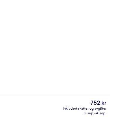
Bar (på overnattingsstedet)
Den
752 kr
nåværende
inkludert skatter og avgifter
prisen
3. sep.–4. sep.
Sitteområde i lobbyen
er
752 kr