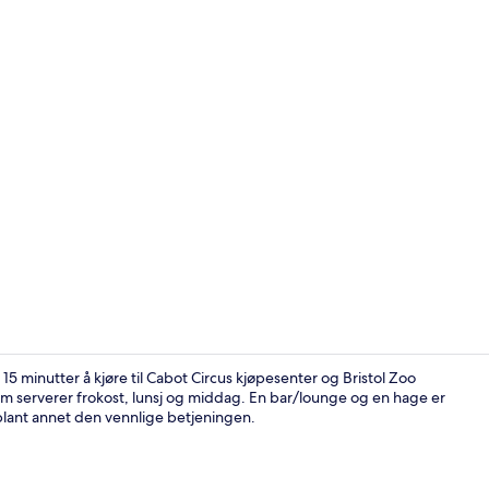
Hage
5 minutter å kjøre til Cabot Circus kjøpesenter og Bristol Zoo
som serverer frokost, lunsj og middag. En bar/lounge og en hage er
lant annet den vennlige betjeningen.
Eksteriør