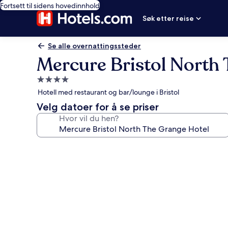
Fortsett til sidens hovedinnhold
Søk etter reise
Se alle overnattingssteder
Mercure Bristol North
Overnattingssted
med
Hotell med restaurant og bar/lounge i Bristol
4.0
Velg datoer for å se priser
stjerner
Hvor vil du hen?
Bildegalleri
av
Mercure
Bristol
North
The