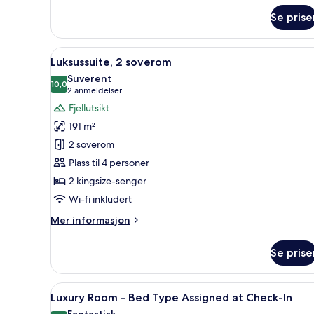
om
Se prise
Rom
Åpne
Sengetøy i egyptisk bomull og
5
Luksussuite, 2 soverom
alle
Suverent
bildene
10,0
10,0 av 10
(2
2 anmeldelser
av
anmeldelser)
Fjellutsikt
Luksussuite,
191 m²
2
2 soverom
soverom
Plass til 4 personer
2 kingsize-senger
Wi-fi inkludert
Mer
Mer informasjon
informasjon
om
Se prise
Luksussuite,
2
soverom
Åpne
Sengetøy i egyptisk bomull og
6
Luxury Room - Bed Type Assigned at Check-In
alle