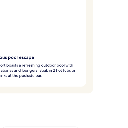
ious pool escape
sort boasts a refreshing outdoor pool with
 cabanas and loungers. Soak in 2 hot tubs or
inks at the poolside bar.