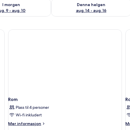
elighet for i morgen, aug. 9 - aug. 10
Sjekk tilgjengelighet for denne helgen
I morgen
Denne helgen
ug. 9 - aug. 10
aug. 14 - aug. 16
Rom
R
Plass til 4 personer
Wi-fi inkludert
Mer
M
Mer informasjon
Me
informasjon
in