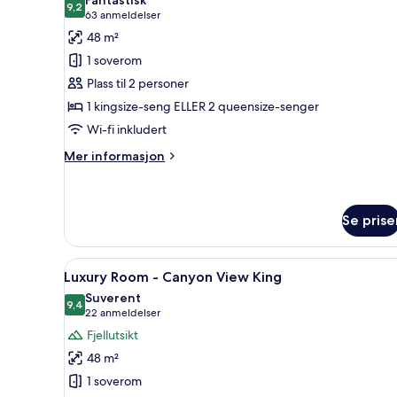
Fantastisk
bildene
9,2
9,2 av 10
(63
63 anmeldelser
av
anmeldelser)
48 m²
Luxury
1 soverom
Room
Plass til 2 personer
-
1 kingsize-seng ELLER 2 queensize-senger
Bed
Wi-fi inkludert
Type
Assigned
Mer
Mer informasjon
at
informasjon
om
Check-
Luxury
In
Room
Se prise
-
Bed
Åpne
Utsikt fra rommet
Type
8
Luxury Room - Canyon View King
Assigned
alle
Suverent
at
bildene
9,4
9,4 av 10
(22
22 anmeldelser
Check-
av
In
anmeldelser)
Fjellutsikt
Luxury
48 m²
Room
1 soverom
-