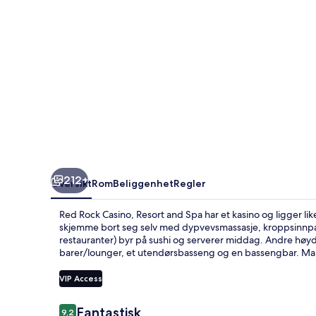
Spa
212+
Oversikt
Rom
Beliggenhet
Regler
Red Rock Casino, Resort and Spa har et kasino og ligger li
skjemme bort seg selv med dypvevsmassasje, kroppsinnpak
restauranter) byr på sushi og serverer middag. Andre høydep
barer/lounger, et utendørsbasseng og en bassengbar. Ma
VIP Access
Anmeldelser
Fantastisk
9,2