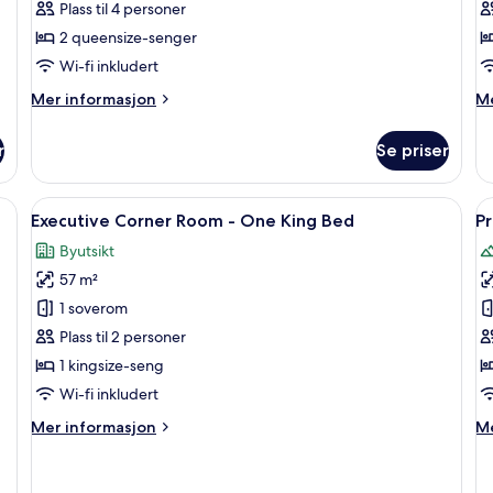
Plass til 4 personer
City
C
2 queensize-senger
View
V
Two
T
Wi-fi inkludert
Queen
Q
Mer
M
Mer informasjon
Me
informasjon
in
om
o
r
Se priser
Luxury
Lu
Room
R
-
-
Åpne
Utsikt fra rommet
Å
6
City
C
Executive Corner Room - One King Bed
Pr
alle
al
View
Vi
Byutsikt
Two
bildene
T
b
Queen
Q
57 m²
av
a
Executive
P
1 soverom
Corner
Su
Plass til 2 personer
Room
1
1 kingsize-seng
-
B
Wi-fi inkludert
One
Mer
M
Mer informasjon
Me
King
informasjon
in
Bed
om
o
Executive
Pr