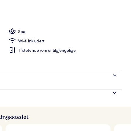
eng, bassengtelt (mot betaling) og bassengparasoller
Spa
Wi-fi inkludert
Tilstøtende rom er tilgjengelige
ttingsstedet