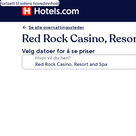
Fortsett til sidens hovedinnhold
Se alle overnattingssteder
Red Rock Casino, Reso
Velg datoer for å se priser
Hvor vil du hen?
Bildegalleri
av
Red
Rock
Casino,
Resort
and