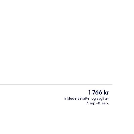
One 80 Suite | Oppholdsområde | En
av overnattingsstedet
Den
1 766 kr
nåværende
inkludert skatter og avgifter
prisen
7. sep.–8. sep.
Twist Suite | Byutsikt
er
1 766 kr