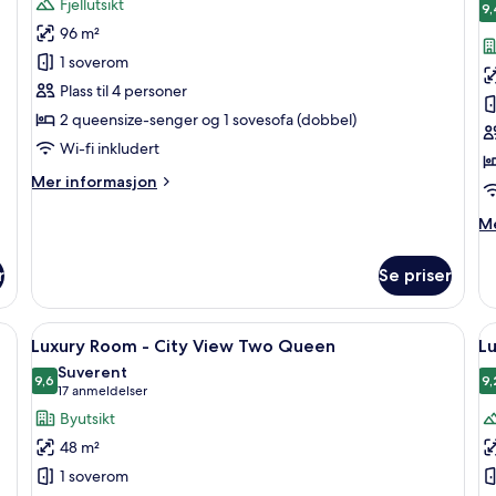
Fjellutsikt
bildene
b
9,
96 m²
av
a
Signature
L
1 soverom
Suite,
R
Plass til 4 personer
2
-
2 queensize-senger og 1 sovesofa (dobbel)
Queen
C
Wi-fi inkludert
Beds
V
Mer
Mer informasjon
K
informasjon
om
M
Me
Signature
in
Suite,
o
r
Se priser
2
Lu
Queen
R
Beds
-
Åpne
Utsikt fra rommet
Å
6
Ci
Luxury Room - City View Two Queen
L
alle
al
Vi
Suverent
bildene
9,6
Ki
b
9,
9,6 av 10
(17
17 anmeldelser
av
a
anmeldelser)
Byutsikt
Luxury
L
48 m²
Room
R
1 soverom
-
-