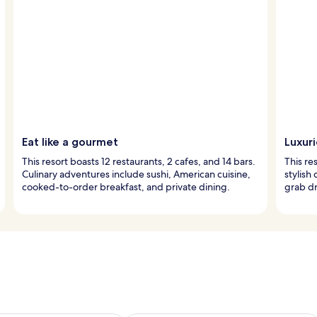
Eat like a gourmet
Luxur
This resort boasts 12 restaurants, 2 cafes, and 14 bars.
This re
Culinary adventures include sushi, American cuisine,
stylish
cooked-to-order breakfast, and private dining.
grab dr