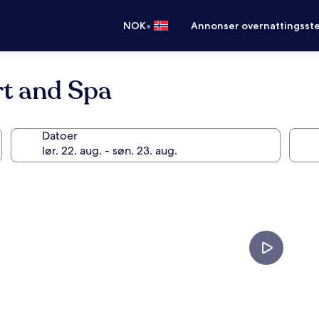
•
NOK
Annonser overnattingsste
rt and Spa
Datoer