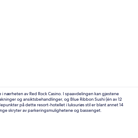
Video laget 
ke i nærheten av Red Rock Casino. I spaavdelingen kan gjestene
ninger og ansiktsbehandlinger, og Blue Ribbon Sushi (én av 12
unkter på dette resort-hotellet i luksuriøs stil er blant annet 14
Ballsal
nge skryter av parkeringsmulighetene og bassenget.