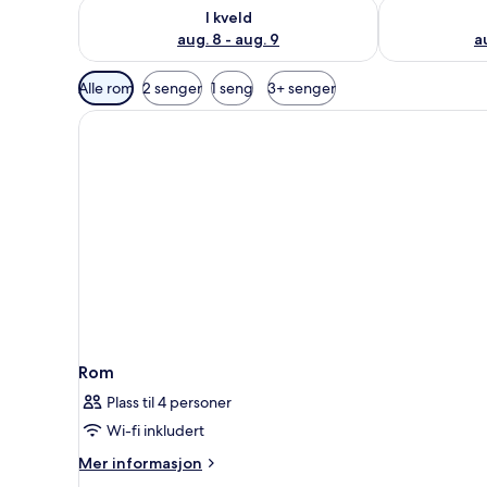
Sjekk tilgjengelighet for i kveld, aug. 8 - aug. 9
Sjekk tilgjeng
I kveld
aug. 8 - aug. 9
a
Tilgjengelige
Alle rom
2 senger
1 seng
3+ senger
filtre
for
rom
Rom
Plass til 4 personer
Wi-fi inkludert
Mer
Mer informasjon
informasjon