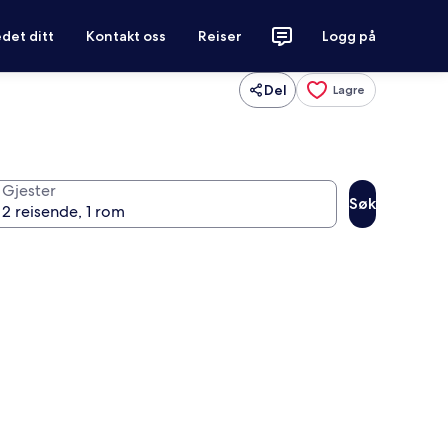
det ditt
Kontakt oss
Reiser
Logg på
Del
Lagre
Gjester
Søk