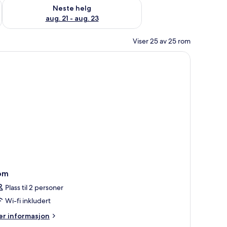
, aug. 14 - aug. 16
Sjekk tilgjengelighet for neste helg, aug. 21 - aug. 23
Neste helg
aug. 21 - aug. 23
Viser 25 av 25 rom
om
Plass til 2 personer
Wi-fi inkludert
er
r informasjon
formasjon