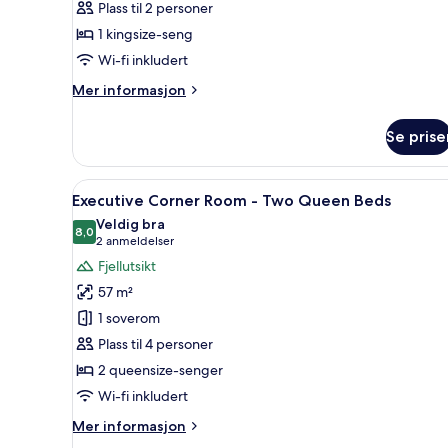
Plass til 2 personer
Canyon
1 kingsize-seng
View
King
Wi-fi inkludert
Mer
Mer informasjon
informasjon
om
Se prise
Luxury
Room
-
Åpne
Utsikt fra rommet
6
Canyon
Executive Corner Room - Two Queen Beds
alle
View
Veldig bra
King
bildene
8,0
8,0 av 10
(2
2 anmeldelser
av
anmeldelser)
Fjellutsikt
Executive
57 m²
Corner
1 soverom
Room
Plass til 4 personer
-
2 queensize-senger
Two
Queen
Wi-fi inkludert
Beds
Mer
Mer informasjon
informasjon