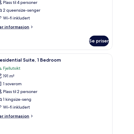
Plass til 4 personer
anyon
2 queensize-senger
iew
wo
Wi-fi inkludert
ueen
er
r informasjon
formasjon
m
Se priser
xury
oom
pne
En 65-tommers LCD-TV med kabel-kanaler sam
11
anyon
esidential Suite, 1 Bedroom
le
ew
Fjellutsikt
wo
ildene
ueen
191 m²
v
residential
1 soverom
ite,
Plass til 2 personer
1 kingsize-seng
edroom
Wi-fi inkludert
er
r informasjon
formasjon
m
esidential