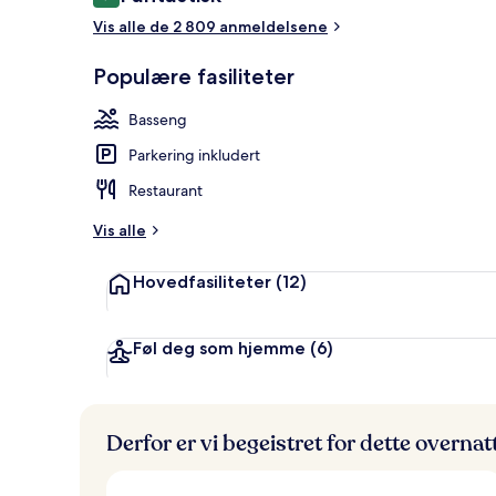
9,2 av 10 –
Utendørsbass
Vis alle de 2 809 anmeldelsene
Populære fasiliteter
Basseng
Parkering inkludert
Restaurant
Vis alle
Hovedfasiliteter
(12)
Føl deg som hjemme
(6)
Derfor er vi begeistret for dette overna