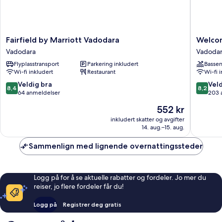
Fairfield
Welcomh
Fairfield by Marriott Vadodara
Welcom
by
by
Vadodara
Vadoda
Marriott
ITC
Flyplasstransport
Parkering inkludert
Basse
Vadodara
Hotels,
Wi-fi inkludert
Restaurant
Wi-fi 
Vadodara
Alkapuri
Vadodar
8.4
8.2
Veldig bra
Veld
8,4
8,2
Vadodar
av
av
64 anmeldelser
203 
10,
10,
Prisen
552 kr
Veldig
Veldig
er
bra,
bra,
inkludert skatter og avgifter
552 kr
14. aug.–15. aug.
64
203
anmeldelser
anmelde
Sammenlign med lignende overnattingssteder
Logg på for å se aktuelle rabatter og fordeler. Jo mer du
reiser, jo flere fordeler får du!
Logg på
Registrer deg gratis