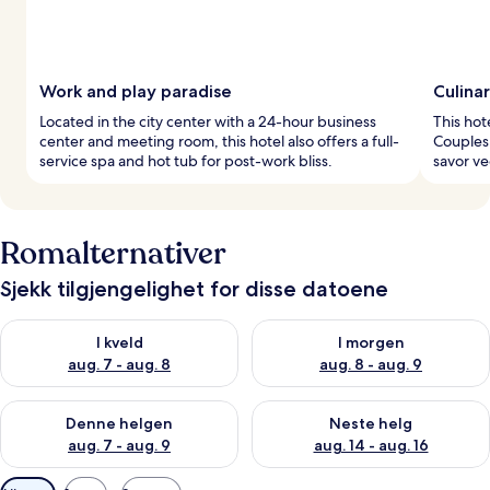
Work and play paradise
Culina
Located in the city center with a 24-hour business
This hot
center and meeting room, this hotel also offers a full-
Couples 
service spa and hot tub for post-work bliss.
savor ve
Romalternativer
Sjekk tilgjengelighet for disse datoene
Sjekk tilgjengelighet for i kveld, aug. 7 - aug. 8
Sjekk tilgjengelighet for i mor
I kveld
I morgen
aug. 7 - aug. 8
aug. 8 - aug. 9
Sjekk tilgjengelighet for denne helgen, aug. 7 - aug. 9
Sjekk tilgjengelighet for neste 
Denne helgen
Neste helg
aug. 7 - aug. 9
aug. 14 - aug. 16
Tilgjengelige