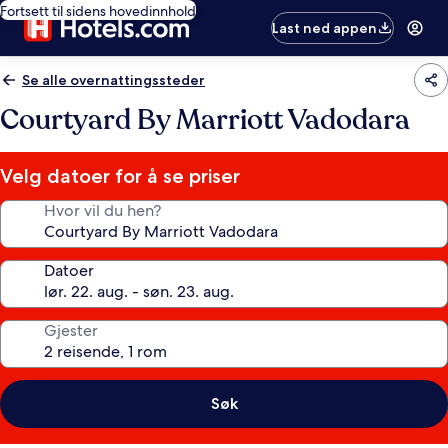
Fortsett til sidens hovedinnhold
Last ned appen
Se alle overnattingssteder
Courtyard By Marriott Vadodara
Velg datoer for å se priser
Hvor vil du hen?
Datoer
Gjester
Søk