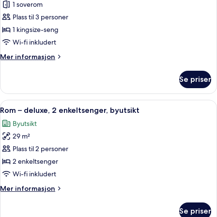
Rom
1 soverom
–
Plass til 3 personer
deluxe,
1 kingsize-seng
1
Wi-fi inkludert
kingsize-
Mer
Mer informasjon
seng,
informasjon
byutsikt
om
Se priser
Rom
–
deluxe,
Åpne
Rom – deluxe, 2 enkeltsenger, byutsik
7
1
Rom – deluxe, 2 enkeltsenger, byutsikt
alle
kingsize-
Byutsikt
seng,
bildene
byutsikt
29 m²
av
Rom
Plass til 2 personer
–
2 enkeltsenger
deluxe,
Wi-fi inkludert
2
Mer
Mer informasjon
enkeltsenger,
informasjon
byutsikt
om
Se priser
Rom