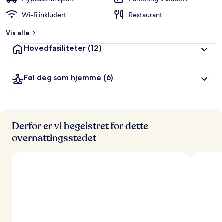
r
Wi-fi inkludert
Restaurant
t
Vis alle
a
v
Hovedfasiliteter
(12)
r
e
Føl deg som hjemme
(6)
i
s
e
n
d
e
Derfor er vi begeistret for dette
overnattingsstedet