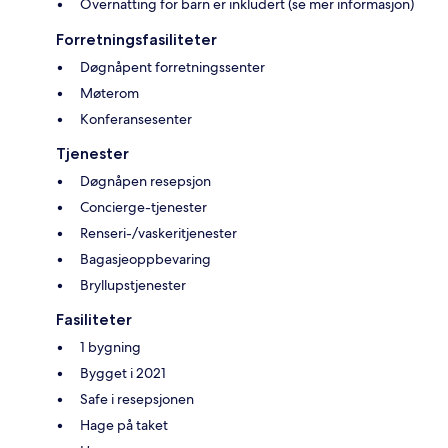
Overnatting for barn er inkludert (se mer informasjon)
Forretningsfasiliteter
Døgnåpent forretningssenter
Møterom
Konferansesenter
Tjenester
Døgnåpen resepsjon
Concierge-tjenester
Renseri-/vaskeritjenester
Bagasjeoppbevaring
Bryllupstjenester
Fasiliteter
1 bygning
Bygget i 2021
Safe i resepsjonen
Hage på taket