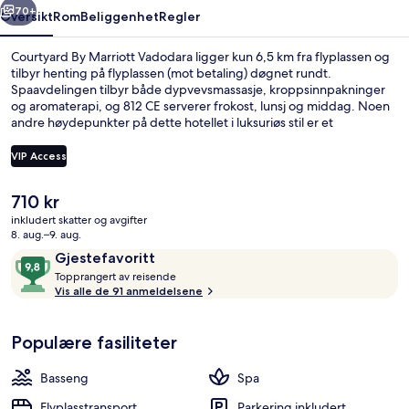
70+
Oversikt
Rom
Beliggenhet
Regler
Courtyard By Marriott Vadodara ligger kun 6,5 km fra flyplassen og
tilbyr henting på flyplassen (mot betaling) døgnet rundt.
Spaavdelingen tilbyr både dypvevsmassasje, kroppsinnpakninger
og aromaterapi, og 812 CE serverer frokost, lunsj og middag. Noen
andre høydepunkter på dette hotellet i luksuriøs stil er et
innendørsbasseng, en terrasse og en hage.
VIP Access
Den
710 kr
Innendørsbasseng
nåværende
inkludert skatter og avgifter
prisen
8. aug.–9. aug.
er
Anmeldelser
9,8
Gjestefavoritt
710 kr
T
av
Topprangert av reisende
o
Vis alle de 91 anmeldelsene
10,
p
Gjestefavoritt
p
Populære fasiliteter
r
a
n
Basseng
Spa
g
e
Flyplasstransport
Parkering inkludert