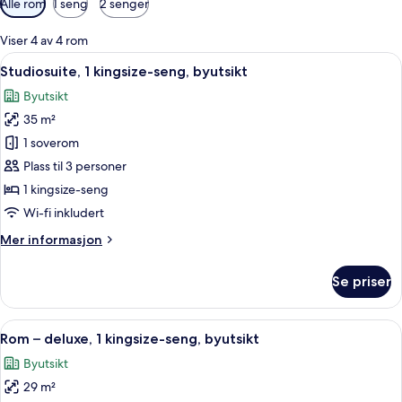
Alle rom
1 seng
2 senger
filtre
for
Viser 4 av 4 rom
rom
Åpne
Studiosuite, 1 kingsize-seng, byutsikt
11
Studiosuite, 1 kingsize-seng, byutsikt
alle
Byutsikt
bildene
35 m²
av
Studiosuite,
1 soverom
1
Plass til 3 personer
kingsize-
1 kingsize-seng
seng,
Wi-fi inkludert
byutsikt
Mer
Mer informasjon
informasjon
om
Se priser
Studiosuite,
1
kingsize-
Åpne
Rom – deluxe, 1 kingsize-seng, byutsik
7
seng,
Rom – deluxe, 1 kingsize-seng, byutsikt
alle
byutsikt
Byutsikt
bildene
29 m²
av