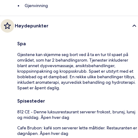
Gjenvinning
Høydepunkter
Spa
Gjestene kan skjemme seg bort ved å ta en tur til spaet på
området, som har 2 behandlingsrom. Tjenester inkluderer
blant annet dypvevsmassasje, ansiktsbehandlinger,
kroppsinnpakning og kroppsskrubb. Spaet er utstyrt med et
boblebad og et dampbad. En rekke ulike behandlinger tilbys,
inkludert aromaterapi, ayurvedisk behandling og hydroterapi.
Spaet er åpent daglig.
Spisesteder
812 CE - Denne luksusrestaurant serverer frokost, brunsj, lunsj
og middag. Åpen hver dag
Cafe Brubon: kafé som serverer lette måltider. Restauranten er
døgnåpen. Åpen hver dag