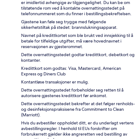
er imidlertid avhengige av tilgjengelighet. Du kan be om
tilstøtende rom ved å kontakte overnattingsstedet på
telefonnummeret som du finner i bestillingsbekreftelsen.
Gjestene kan føle seg trygge med følgende
sikkerhetstiltak på stedet: brannslukningsapparat.
Navnet på kredittkortet som ble brukt ved innsjekking til å
betale for tilfeldige utgifter, må være hovednavnet i
reservasjonen av gjesterommet.
Dette overnattingsstedet godtar kredittkort, debetkort og
kontanter.
Kredittkort som godtas: Visa, Mastercard, American
Express og Diners Club
Kontantløse transaksjoner er mulig.
Dette overnattingsstedet forbeholder seg retten til å
autorisere gjestenes kredittkort før ankomst.
Dette overnattingsstedet bekrefter at det følger renholds-
og desinfeksjonspraksisene fra Commitment to Clean
(Marriott).
Hvis du avbestiller oppholdet ditt, er du underlagt vertens
avbestillingsregler. I henhold til EUs forskrifter om
forbrukerrett gjelder ikke angreretten ved bestilling av