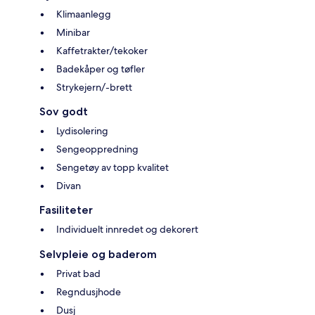
Klimaanlegg
Minibar
Kaffetrakter/tekoker
Badekåper og tøfler
Strykejern/-brett
Sov godt
Lydisolering
Sengeoppredning
Sengetøy av topp kvalitet
Divan
Fasiliteter
Individuelt innredet og dekorert
Selvpleie og baderom
Privat bad
Regndusjhode
Dusj