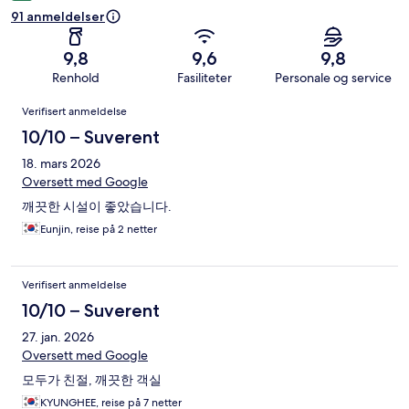
91 anmeldelser
9,8
9,6
9,8
Renhold
Fasiliteter
Personale og service
Anmeldelser
Verifisert anmeldelse
10/10 – Suverent
18. mars 2026
Oversett med Google
깨끗한 시설이 좋았습니다.
Eunjin, reise på 2 netter
Verifisert anmeldelse
10/10 – Suverent
27. jan. 2026
Oversett med Google
모두가 친절, 깨끗한 객실
KYUNGHEE, reise på 7 netter