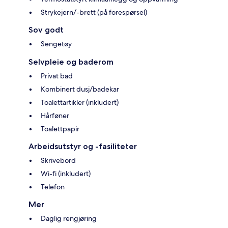
Strykejern/-brett (på forespørsel)
Sov godt
Sengetøy
Selvpleie og baderom
Privat bad
Kombinert dusj/badekar
Toalettartikler (inkludert)
Hårføner
Toalettpapir
Arbeidsutstyr og -fasiliteter
Skrivebord
Wi-fi (inkludert)
Telefon
Mer
Daglig rengjøring