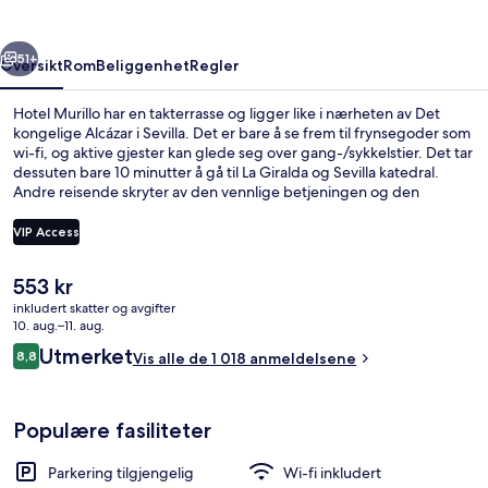
rige
Neste
51+
Oversikt
Rom
Beliggenhet
Regler
Hotel Murillo har en takterrasse og ligger like i nærheten av Det
kongelige Alcázar i Sevilla. Det er bare å se frem til frynsegoder som
wi-fi, og aktive gjester kan glede seg over gang-/sykkelstier. Det tar
dessuten bare 10 minutter å gå til La Giralda og Sevilla katedral.
Andre reisende skryter av den vennlige betjeningen og den
sentrale beliggenheten. Du kan gå til kollektivtransport: Det tar 8
minutter å gå til Archivo de Indias trikkeholdeplass og 10 minutter å
VIP Access
gå til Plaza Nueva trikkeholdeplass.
Den
553 kr
Utsikt fra overnattingsstedet
nåværende
inkludert skatter og avgifter
prisen
10. aug.–11. aug.
er
Anmeldelser
Utmerket
8,8
Vis alle de 1 018 anmeldelsene
553 kr
8,8 av 10 –
Populære fasiliteter
Parkering tilgjengelig
Wi-fi inkludert