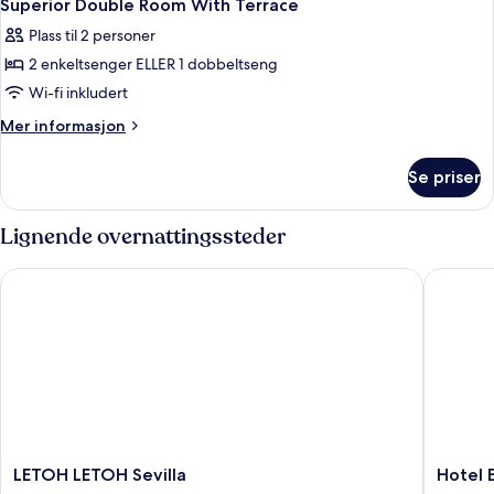
14
Superior Double Room With Terrace
alle
Plass til 2 personer
bildene
2 enkeltsenger ELLER 1 dobbeltseng
av
Superior
Wi-fi inkludert
Double
Mer
Mer informasjon
Room
informasjon
om
With
Se priser
Superior
Terrace
Double
Room
Lignende overnattingssteder
With
Terrace
LETOH LETOH Sevilla
Hotel Eu
LETOH
Hotel
LETOH LETOH Sevilla
Hotel 
LETOH
Europa