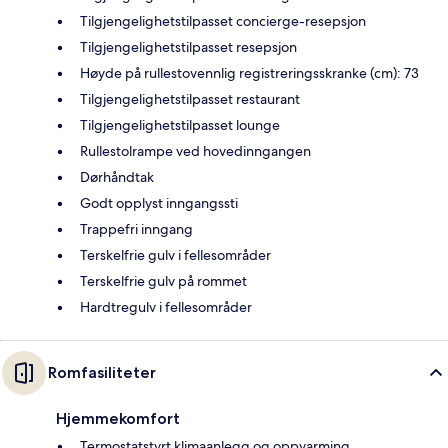
Tilgjengelighetstilpasset concierge-resepsjon
Tilgjengelighetstilpasset resepsjon
Høyde på rullestovennlig registreringsskranke (cm): 73
Tilgjengelighetstilpasset restaurant
Tilgjengelighetstilpasset lounge
Rullestolrampe ved hovedinngangen
Dørhåndtak
Godt opplyst inngangssti
Trappefri inngang
Terskelfrie gulv i fellesområder
Terskelfrie gulv på rommet
Hardtregulv i fellesområder
Romfasiliteter
Hjemmekomfort
Termostatstyrt klimaanlegg og oppvarming