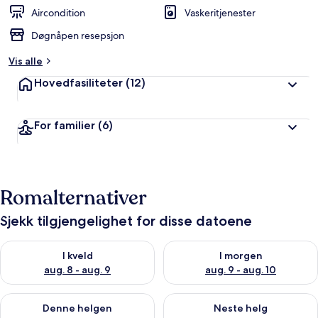
Aircondition
Vaskeritjenester
Døgnåpen resepsjon
Vis alle
Hovedfasiliteter
(12)
For familier
(6)
Romalternativer
Sjekk tilgjengelighet for disse datoene
Sjekk tilgjengelighet for i kveld, aug. 8 - aug. 9
Sjekk tilgjengelighet for i mor
I kveld
I morgen
aug. 8 - aug. 9
aug. 9 - aug. 10
Sjekk tilgjengelighet for denne helgen, aug. 14 - aug. 16
Sjekk tilgjengelighet for neste
Denne helgen
Neste helg