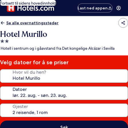
Fortsett til sidens hovedinnhold
Last ned appen
Se alle overnattingssteder
Hotel Murillo
Overnattingssted
med
Hotell i sentrum og i gåavstand fra Det kongelige Alcázar i Sevilla
2.0
stjerner
Velg datoer for å se priser
Hvor vil du hen?
Datoer
Gjester
Søk