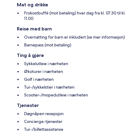
Mat og drikke
Frokostbuffé (mot betaling) hver dag fra kl. 07.30 til kl.
11.00
Reise med barn
Overnatting for barn er inkludert (se mer informasjon)
Barnepass (mot betaling)
Ting å gjøre
Sykkelutleie i nærheten
Økoturer i nærheten
Golf i nærheten
Tur-/sykkelstier i nærheten
Scooter-/mopedutleie i nærheten
Tjenester
Døgnåpen resepsjon
Concierge-tjenester
Tur-/billettassistanse