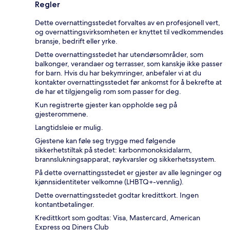
Regler
Dette overnattingsstedet forvaltes av en profesjonell vert,
og overnattingsvirksomheten er knyttet til vedkommendes
bransje, bedrift eller yrke.
Dette overnattingsstedet har utendørsområder, som
balkonger, verandaer og terrasser, som kanskje ikke passer
for barn. Hvis du har bekymringer, anbefaler vi at du
kontakter overnattingsstedet før ankomst for å bekrefte at
de har et tilgjengelig rom som passer for deg.
Kun registrerte gjester kan oppholde seg på
gjesterommene.
Langtidsleie er mulig.
Gjestene kan føle seg trygge med følgende
sikkerhetstiltak på stedet: karbonmonoksidalarm,
brannslukningsapparat, røykvarsler og sikkerhetssystem.
På dette overnattingsstedet er gjester av alle legninger og
kjønnsidentiteter velkomne (LHBTQ+-vennlig).
Dette overnattingsstedet godtar kredittkort. Ingen
kontantbetalinger.
Kredittkort som godtas: Visa, Mastercard, American
Express og Diners Club