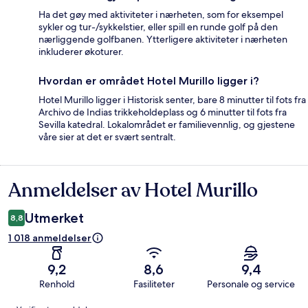
Ha det gøy med aktiviteter i nærheten, som for eksempel
sykler og tur-/sykkelstier, eller spill en runde golf på den
nærliggende golfbanen. Ytterligere aktiviteter i nærheten
inkluderer økoturer.
Hvordan er området Hotel Murillo ligger i?
Hotel Murillo ligger i Historisk senter, bare 8 minutter til fots fra
Archivo de Indias trikkeholdeplass og 6 minutter til fots fra
Sevilla katedral. Lokalområdet er familievennlig, og gjestene
våre sier at det er svært sentralt.
Anmeldelser av Hotel Murillo
Anmeldelser
Utmerket
8,8
1 018 anmeldelser
9,2
8,6
9,4
Renhold
Fasiliteter
Personale og service
Anmeldelser