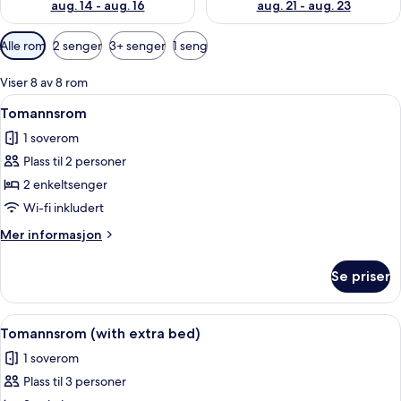
aug. 14 - aug. 16
aug. 21 - aug. 23
Tilgjengelige
Alle rom
2 senger
3+ senger
1 seng
filtre
for
Viser 8 av 8 rom
rom
Åpne
Tomannsrom | Skrivebord, strykejern/-
7
Tomannsrom
alle
1 soverom
bildene
Plass til 2 personer
av
Tomannsrom
2 enkeltsenger
Wi-fi inkludert
Mer
Mer informasjon
informasjon
om
Se priser
Tomannsrom
Åpne
Tomannsrom (with extra bed) | Skrivebo
5
Tomannsrom (with extra bed)
alle
1 soverom
bildene
Plass til 3 personer
av