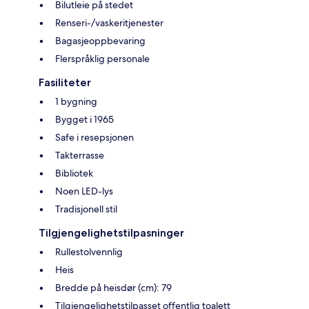
Bilutleie på stedet
Renseri-/vaskeritjenester
Bagasjeoppbevaring
Flerspråklig personale
Fasiliteter
1 bygning
Bygget i 1965
Safe i resepsjonen
Takterrasse
Bibliotek
Noen LED-lys
Tradisjonell stil
Tilgjengelighetstilpasninger
Rullestolvennlig
Heis
Bredde på heisdør (cm): 79
Tilgjengelighetstilpasset offentlig toalett