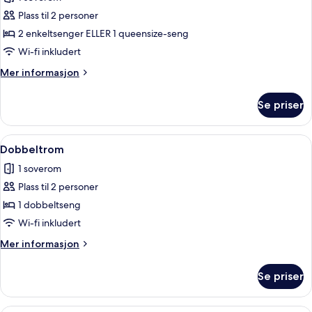
bildene
Plass til 2 personer
av
Dobbeltrom
2 enkeltsenger ELLER 1 queensize-seng
–
Wi-fi inkludert
superior,
Mer
Mer informasjon
terrasse,
informasjon
byutsikt
om
Se priser
Dobbeltrom
–
superior,
Åpne
Dobbeltrom | Skrivebord, strykejern/-b
6
terrasse,
Dobbeltrom
alle
byutsikt
1 soverom
bildene
Plass til 2 personer
av
Dobbeltrom
1 dobbeltseng
Wi-fi inkludert
Mer
Mer informasjon
informasjon
om
Se priser
Dobbeltrom
Skrivebord, strykejern/-brett, wi-fi (