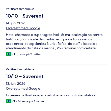
Verifisert anmeldelse
10/10 – Suverent
14. juni 2026
Oversett med Google
Hotel charmoso e super agradável , ótima localização no centro
histórico , ótimo café da manhã , equipe de funcionários
excelentes , recepcionista Nuria , Rafael do staff e Isabel do
atendimento do café da manhã , Vou retornar com certeza
Julio, reise på 2 netter
Verifisert anmeldelse
10/10 – Suverent
13. juni 2026
Oversett med Google
Experiência Boa! Relação custo benefício muito satisfatório.
Júlia M, reise på 3 netter