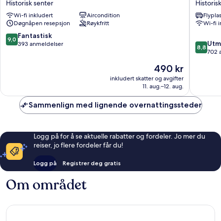
Historisk senter
Historis
Sevilla
Historisk
Wi-fi inkludert
Aircondition
Flypla
Historisk
senter
Døgnåpen resepsjon
Røykfritt
Wi-fi 
senter
9.0
Fantastisk
9,0
8.8
Utm
av
393 anmeldelser
8,8
av
702 
10,
10,
Fantastisk,
Prisen
490 kr
Utmerke
393
er
702
inkludert skatter og avgifter
anmeldelser
490 kr
11. aug.–12. aug.
anmelde
Sammenlign med lignende overnattingssteder
Logg på for å se aktuelle rabatter og fordeler. Jo mer du
reiser, jo flere fordeler får du!
Logg på
Registrer deg gratis
Om området