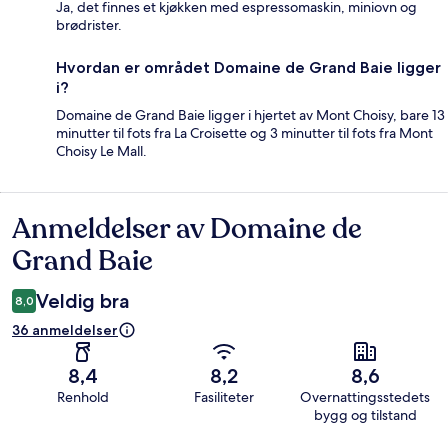
Ja, det finnes et kjøkken med espressomaskin, miniovn og
brødrister.
Hvordan er området Domaine de Grand Baie ligger
i?
Domaine de Grand Baie ligger i hjertet av Mont Choisy, bare 13
minutter til fots fra La Croisette og 3 minutter til fots fra Mont
Choisy Le Mall.
Anmeldelser av Domaine de
Anmeldelser
Grand Baie
Veldig bra
8,0
36 anmeldelser
8,4
8,2
8,6
Renhold
Fasiliteter
Overnattingsstedets
bygg og tilstand
Anmeldelser