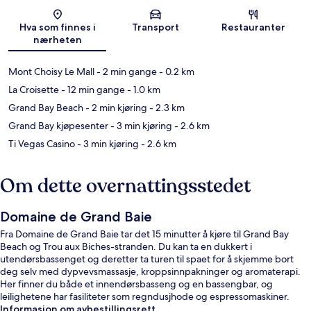
Kart
Hva som finnes i
Transport
Restauranter
nærheten
Mont Choisy Le Mall
- 2 min gange
- 0.2 km
La Croisette
- 12 min gange
- 1.0 km
Grand Bay Beach
- 2 min kjøring
- 2.3 km
Grand Bay kjøpesenter
- 3 min kjøring
- 2.6 km
Ti Vegas Casino
- 3 min kjøring
- 2.6 km
Om dette overnattingsstedet
Domaine de Grand Baie
Fra Domaine de Grand Baie tar det 15 minutter å kjøre til Grand Bay
Beach og Trou aux Biches-stranden. Du kan ta en dukkert i
utendørsbassenget og deretter ta turen til spaet for å skjemme bort
deg selv med dypvevsmassasje, kroppsinnpakninger og aromaterapi.
Her finner du både et innendørsbasseng og en bassengbar, og
leilighetene har fasiliteter som regndusjhode og espressomaskiner.
Informasjon om avbestillingsrett