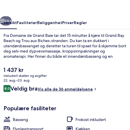
rige
Neste
34+
Oversikt
Fasiliteter
Beliggenhet
Priser
Regler
Fra Domaine de Grand Baie tar det 15 minutter å kjøre til Grand Bay
Beach og Trou aux Biches-stranden. Du kan ta en dukkert i
utendørsbassenget og deretter ta turen til spaet for å skjemme bort
deg selv med dypvevsmassasje, kroppsinnpakninger og
aromaterapi. Her finner du både et innendørsbasseng og en
bassengbar, og leilighetene har fasiliteter som regndusjhode og
espressomaskiner.
Den
1 437 kr
nåværende
inkludert skatter og avgifter
prisen
22. aug.–23. aug.
Innendørsbasseng, utendørsbasseng o
er
Anmeldelser
Veldig bra
8,0
Vis alle de 36 anmeldelsene
1 437 kr
8,0 av 10 –
Populære fasiliteter
Basseng
Frokost inkludert
Flyplasstransport
Kjøkken