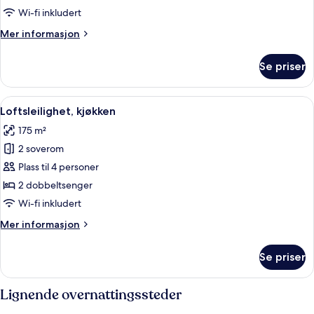
soverom,
Wi-fi inkludert
kjøkken
Mer
Mer informasjon
informasjon
om
Se priser
Leilighet,
2
soverom,
Åpne
Loftsleilighet, kjøkken | Terrasse/patio
6
kjøkken
Loftsleilighet, kjøkken
alle
175 m²
bildene
2 soverom
av
Loftsleilighet,
Plass til 4 personer
kjøkken
2 dobbeltsenger
Wi-fi inkludert
Mer
Mer informasjon
informasjon
om
Se priser
Loftsleilighet,
kjøkken
Lignende overnattingssteder