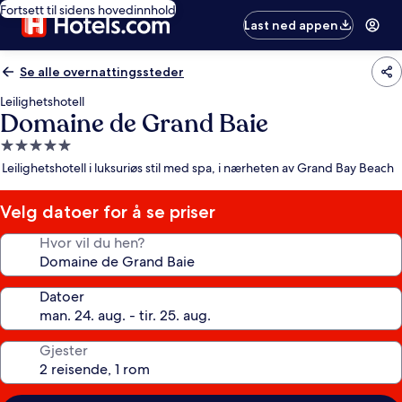
Fortsett til sidens hovedinnhold
Last ned appen
Se alle overnattingssteder
Leilighetshotell
Domaine de Grand Baie
Overnattingssted
med
Leilighetshotell i luksuriøs stil med spa, i nærheten av Grand Bay Beach
5.0
stjerner
Velg datoer for å se priser
Hvor vil du hen?
Datoer
Gjester