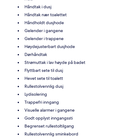
Håndtak i dusj
Håndtak nær toalettet
Håndholdt dusjhode
Gelender i gangene
Gelender i trappene
Høydejusterbart dusjhode
Dørhåndtak
Strømuttak i lav høyde på badet
Flyttbart sete til dusj
Hevet sete til toalett
Rullestolvennlig dusj
Lydisolering
Trappefri inngang
Visuelle alarmer i gangene
Godt opplyst inngangssti
Begrenset rullestoltilgang
Rullestolvennlig sminkebord