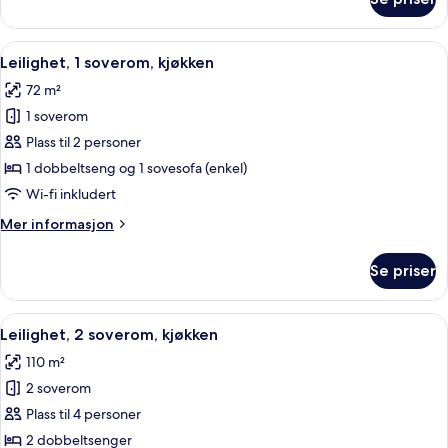
Studio,
kjøkken
Åpne
Allergitestet sengetøy, safe på romme
7
Leilighet, 1 soverom, kjøkken
alle
72 m²
bildene
1 soverom
av
Leilighet,
Plass til 2 personer
1
1 dobbeltseng og 1 sovesofa (enkel)
soverom,
Wi-fi inkludert
kjøkken
Mer
Mer informasjon
informasjon
om
Se priser
Leilighet,
1
soverom,
Åpne
En 65-tommers smart-TV med kabel-k
8
kjøkken
Leilighet, 2 soverom, kjøkken
alle
110 m²
bildene
2 soverom
av
Leilighet,
Plass til 4 personer
2
2 dobbeltsenger