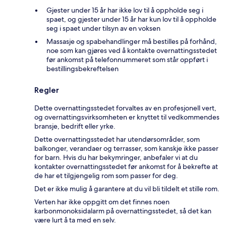
Gjester under 15 år har ikke lov til å oppholde seg i
spaet, og gjester under 15 år har kun lov til å oppholde
seg i spaet under tilsyn av en voksen
Massasje og spabehandlinger må bestilles på forhånd,
noe som kan gjøres ved å kontakte overnattingsstedet
før ankomst på telefonnummeret som står oppført i
bestillingsbekreftelsen
Regler
Dette overnattingsstedet forvaltes av en profesjonell vert,
og overnattingsvirksomheten er knyttet til vedkommendes
bransje, bedrift eller yrke.
Dette overnattingsstedet har utendørsområder, som
balkonger, verandaer og terrasser, som kanskje ikke passer
for barn. Hvis du har bekymringer, anbefaler vi at du
kontakter overnattingsstedet før ankomst for å bekrefte at
de har et tilgjengelig rom som passer for deg.
Det er ikke mulig å garantere at du vil bli tildelt et stille rom.
Verten har ikke oppgitt om det finnes noen
karbonmonoksidalarm på overnattingsstedet, så det kan
være lurt å ta med en selv.