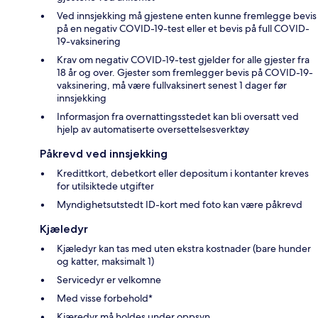
Ved innsjekking må gjestene enten kunne fremlegge bevis
på en negativ COVID-19-test eller et bevis på full COVID-
19-vaksinering
Krav om negativ COVID-19-test gjelder for alle gjester fra
18 år og over. Gjester som fremlegger bevis på COVID-19-
vaksinering, må være fullvaksinert senest 1 dager før
innsjekking
Informasjon fra overnattingsstedet kan bli oversatt ved
hjelp av automatiserte oversettelsesverktøy
Påkrevd ved innsjekking
Kredittkort, debetkort eller depositum i kontanter kreves
for utilsiktede utgifter
Myndighetsutstedt ID-kort med foto kan være påkrevd
Kjæledyr
Kjæledyr kan tas med uten ekstra kostnader (bare hunder
og katter, maksimalt 1)
Servicedyr er velkomne
Med visse forbehold*
Kjæredyr må holdes under oppsyn