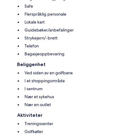
Safe
Flerspråklig personale
Lokale kart
Guidebøker/anbefalinger
Strykejern/-brett
Telefon
Bagasjeoppbevaring
Beliggenhet
Ved siden av en golfbane
I et shoppingområde
I sentrum
Nær et sykehus
Nær en outlet
Aktiviteter
Treningssenter
Golfkøller