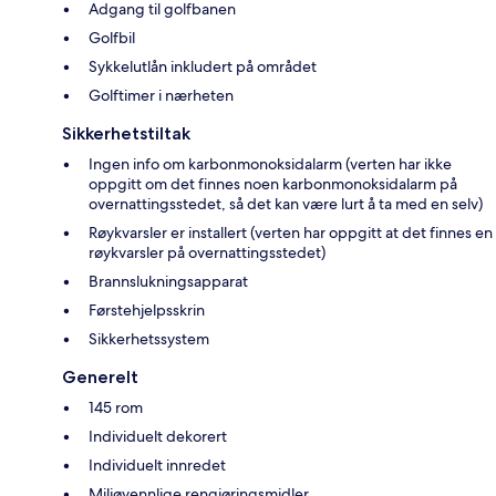
Adgang til golfbanen
Golfbil
Sykkelutlån inkludert på området
Golftimer i nærheten
Sikkerhetstiltak
Ingen info om karbonmonoksidalarm (verten har ikke
oppgitt om det finnes noen karbonmonoksidalarm på
overnattingsstedet, så det kan være lurt å ta med en selv)
Røykvarsler er installert (verten har oppgitt at det finnes en
røykvarsler på overnattingsstedet)
Brannslukningsapparat
Førstehjelpsskrin
Sikkerhetssystem
Generelt
145 rom
Individuelt dekorert
Individuelt innredet
Miljøvennlige rengjøringsmidler