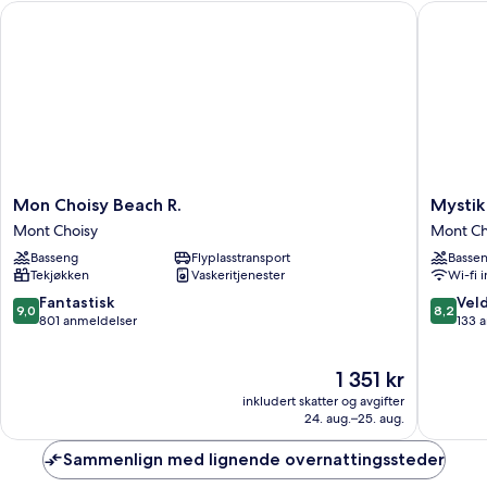
Mon Choisy Beach R.
Mystik L
Mon
Mystik
Mon Choisy Beach R.
Mystik
Choisy
Life
Mont Choisy
Mont Ch
Beach
Style
Basseng
Flyplasstransport
Basse
R.
by
Tekjøkken
Vaskeritjenester
Wi-fi 
Mont
NEWMA
Choisy
Mont
9.0
8.2
Fantastisk
Veld
9,0
8,2
Choisy
av
av
801 anmeldelser
133 
10,
10,
Fantastisk,
Veldig
Prisen
1 351 kr
801
bra,
er
anmeldelser
133
inkludert skatter og avgifter
1 351 kr
anmelde
24. aug.–25. aug.
Sammenlign med lignende overnattingssteder