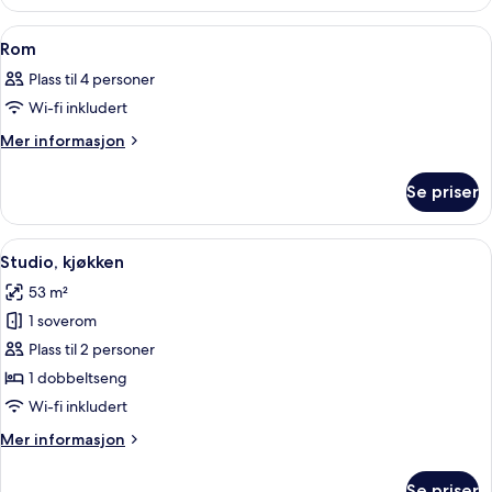
Åpne
Allergitestet sengetøy, safe på romme
6
Rom
alle
Plass til 4 personer
bildene
Wi-fi inkludert
av
Rom
Mer
Mer informasjon
informasjon
om
Se priser
Rom
Åpne
Studio, kjøkken | Allergitestet senget
6
Studio, kjøkken
alle
53 m²
bildene
1 soverom
av
Studio,
Plass til 2 personer
kjøkken
1 dobbeltseng
Wi-fi inkludert
Mer
Mer informasjon
informasjon
om
Se priser