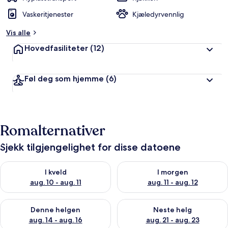
Vaskeritjenester
Kjæledyrvennlig
Vis alle
Hovedfasiliteter
(12)
Føl deg som hjemme
(6)
Romalternativer
Sjekk tilgjengelighet for disse datoene
Sjekk tilgjengelighet for i kveld, aug. 10 - aug. 11
Sjekk tilgjengelighet for i morg
I kveld
I morgen
aug. 10 - aug. 11
aug. 11 - aug. 12
Sjekk tilgjengelighet for denne helgen, aug. 14 - aug. 16
Sjekk tilgjengelighet for neste
Denne helgen
Neste helg
aug. 14 - aug. 16
aug. 21 - aug. 23