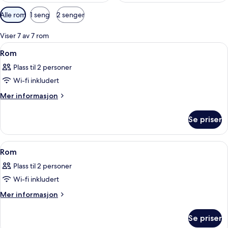
Tilgjengelige
Alle rom
1 seng
2 senger
filtre
for
Viser 7 av 7 rom
rom
Åpne
Allergitestet sengetøy, safe på romme
3
Rom
alle
Plass til 2 personer
bildene
Wi-fi inkludert
av
Rom
Mer
Mer informasjon
informasjon
om
Se priser
Rom
Åpne
Allergitestet sengetøy, safe på romme
7
Rom
alle
Plass til 2 personer
bildene
Wi-fi inkludert
av
Rom
Mer
Mer informasjon
informasjon
om
Se priser
Rom