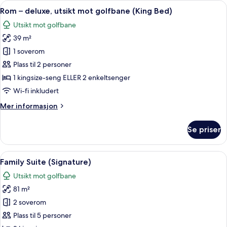
Åpne
Rom – deluxe, utsikt mot golfbane (Ki
6
utsikt
Rom – deluxe, utsikt mot golfbane (King Bed)
alle
mot
Utsikt mot golfbane
golfbane
bildene
39 m²
av
Rom
1 soverom
–
Plass til 2 personer
deluxe,
1 kingsize-seng ELLER 2 enkeltsenger
utsikt
Wi-fi inkludert
mot
Mer
Mer informasjon
golfbane
informasjon
(King
om
Se priser
Bed)
Rom
–
deluxe,
Åpne
Sengetøy av topp kvalitet, dundyner,
7
utsikt
Family Suite (Signature)
alle
mot
Utsikt mot golfbane
golfbane
bildene
(King
81 m²
av
Bed)
Family
2 soverom
Suite
Plass til 5 personer
(Signature)