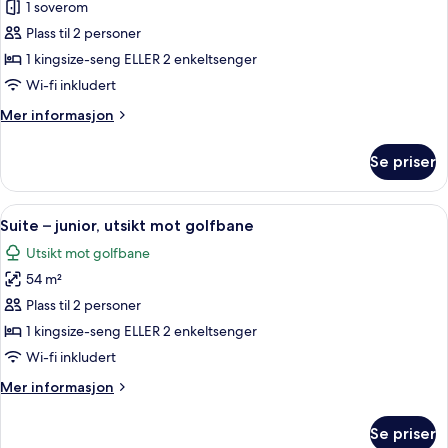
1 soverom
av
Rom
Plass til 2 personer
–
1 kingsize-seng ELLER 2 enkeltsenger
deluxe
Wi-fi inkludert
Mer
Mer informasjon
informasjon
om
Se priser
Rom
–
deluxe
Åpne
Suite – junior, utsikt mot golfbane | 
6
Suite – junior, utsikt mot golfbane
alle
Utsikt mot golfbane
bildene
54 m²
av
Suite
Plass til 2 personer
–
1 kingsize-seng ELLER 2 enkeltsenger
junior,
Wi-fi inkludert
utsikt
Mer
Mer informasjon
mot
informasjon
golfbane
om
Se priser
Suite