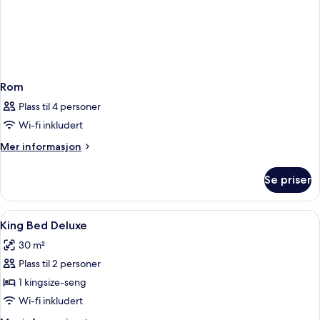
Rom
Plass til 4 personer
Wi-fi inkludert
Mer
Mer informasjon
informasjon
om
Se priser
Rom
Åpne
Sengetøy av topp kvalitet, dundyner,
8
King Bed Deluxe
alle
30 m²
bildene
Plass til 2 personer
av
King
1 kingsize-seng
Bed
Wi-fi inkludert
Deluxe