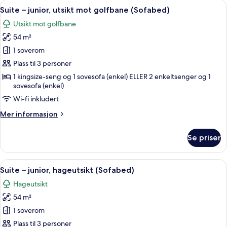
Åpne
Suite – junior, utsikt mot golfbane (
5
(Penthouse,
Suite – junior, utsikt mot golfbane (Sofabed)
alle
La
Utsikt mot golfbane
Zambra)
bildene
54 m²
av
Suite
1 soverom
–
Plass til 3 personer
junior,
1 kingsize-seng og 1 sovesofa (enkel) ELLER 2 enkeltsenger og 1
utsikt
sovesofa (enkel)
mot
Wi-fi inkludert
golfbane
Mer
Mer informasjon
(Sofabed)
informasjon
om
Se priser
Suite
–
junior,
Åpne
Sengetøy av topp kvalitet, dundyner,
6
utsikt
Suite – junior, hageutsikt (Sofabed)
alle
mot
Hageutsikt
golfbane
bildene
(Sofabed)
54 m²
av
Suite
1 soverom
–
Plass til 3 personer