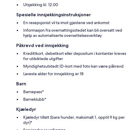
Utsjekking kl. 12.00
Spesielle innsjekkingsinstruksjoner
En resepsjonist vil ta imot gjestene ved ankomst
Informasjon fra overnattingsstedet kan bli oversatt ved
hjelp av automatiserte oversettelsesverktøy
Påkrevd ved innsjekking
Kredittkort, debetkort eller depositum i kontanter kreves
for utilsiktede utgifter
Myndighetsutstedt ID-kort med foto kan være påkrevd
Laveste alder for innsjekking er 18
Barn
Barnepass*
Barneklubb*
Kjæledyr
Kjæledyr tillatt (bare hunder, maksimalt 1, opptil 9 kg per
dyr)*
Servicedyr er velkomne