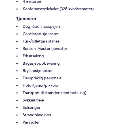
4 møterom
Konferanseselokaler (325 kvadratmeter)
Tjenester
Døgnåpen resepsjon
Concierge-tjenester
Tur-/billettassistanse
Renseri-/vaskeritjenester
Frisørsalong
Bagasjeoppbevaring
Bryllupstjenester
Flerspråklig personale
Hotelltjener/pikkolo
Transport til stranden (mot betaling)
Sykkelutleie
Solsenger
Strandhåndklær
Parasoller