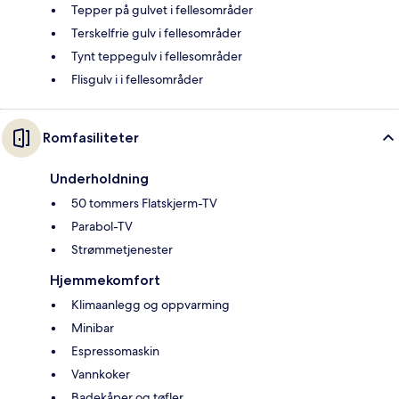
Tepper på gulvet i fellesområder
Terskelfrie gulv i fellesområder
Tynt teppegulv i fellesområder
Flisgulv i i fellesområder
Romfasiliteter
Underholdning
50 tommers Flatskjerm-TV
Parabol-TV
Strømmetjenester
Hjemmekomfort
Klimaanlegg og oppvarming
Minibar
Espressomaskin
Vannkoker
Badekåper og tøfler