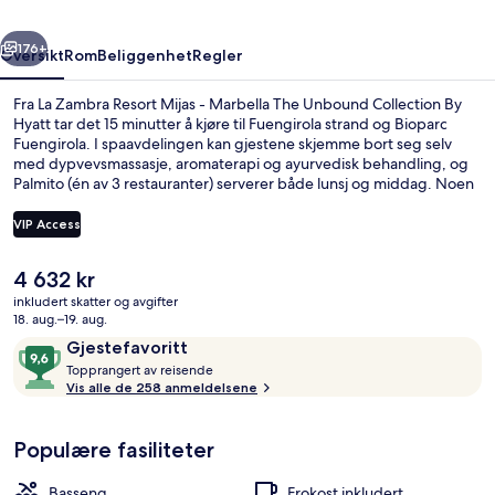
Marbella
rige
Neste
The
176+
Oversikt
Rom
Beliggenhet
Regler
Unbound
Fra La Zambra Resort Mijas - Marbella The Unbound Collection By
Collection
Hyatt tar det 15 minutter å kjøre til Fuengirola strand og Bioparc
Fuengirola. I spaavdelingen kan gjestene skjemme bort seg selv
By
med dypvevsmassasje, aromaterapi og ayurvedisk behandling, og
Hyatt
Palmito (én av 3 restauranter) serverer både lunsj og middag. Noen
andre høydepunkter du finner på dette hotellet i luksuriøs stil, er 2
utendørsbassenger, en bassengbar og et helsestudio. Mange
VIP Access
reisende liker den vennlige betjeningen.
Den
4 632 kr
Eksteriør
nåværende
inkludert skatter og avgifter
prisen
18. aug.–19. aug.
er
Anmeldelser
9,6
Gjestefavoritt
4 632 kr
T
av
Topprangert av reisende
o
Vis alle de 258 anmeldelsene
10,
p
Gjestefavoritt
p
Populære fasiliteter
r
a
n
Basseng
Frokost inkludert