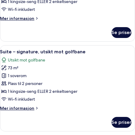
1 kingsize-seng ELLER 2 enkeltsenger
Wi-fi inkludert
Mer
Mer informasjon
informasjon
om
Se priser
Dobbeltrom
Åpne
Sengetøy av topp kvalitet, dundyner,
6
Suite – signature, utsikt mot golfbane
alle
Utsikt mot golfbane
bildene
73 m²
av
Suite
1 soverom
–
Plass til 2 personer
signature,
1 kingsize-seng ELLER 2 enkeltsenger
utsikt
Wi-fi inkludert
mot
Mer
Mer informasjon
golfbane
informasjon
om
Se priser
Suite
–
signature,