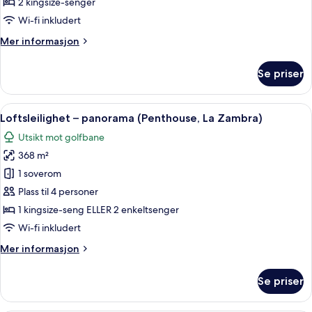
2 kingsize-senger
Wi-fi inkludert
Mer
Mer informasjon
informasjon
om
Se priser
Family
Suite
(Signature)
Åpne
Loftsleilighet – panorama (Penthouse,
7
Loftsleilighet – panorama (Penthouse, La Zambra)
alle
Utsikt mot golfbane
bildene
368 m²
av
Loftsleilighet
1 soverom
–
Plass til 4 personer
panorama
1 kingsize-seng ELLER 2 enkeltsenger
(Penthouse,
Wi-fi inkludert
La
Mer
Mer informasjon
Zambra)
informasjon
om
Se priser
Loftsleilighet
–
panorama