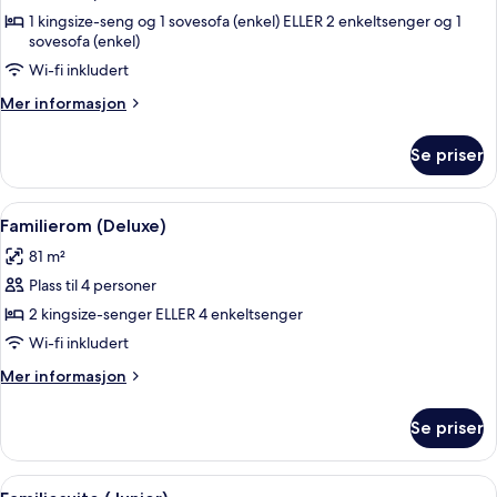
junior,
1 kingsize-seng og 1 sovesofa (enkel) ELLER 2 enkeltsenger og 1
hageutsikt
sovesofa (enkel)
(Sofabed)
Wi-fi inkludert
Mer
Mer informasjon
informasjon
om
Se priser
Suite
–
junior,
Åpne
Sengetøy av topp kvalitet, dundyner,
5
hageutsikt
Familierom (Deluxe)
alle
(Sofabed)
81 m²
bildene
Plass til 4 personer
av
Familierom
2 kingsize-senger ELLER 4 enkeltsenger
(Deluxe)
Wi-fi inkludert
Mer
Mer informasjon
informasjon
om
Se priser
Familierom
(Deluxe)
Åpne
Sengetøy av topp kvalitet, dundyner,
6