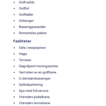
Golfcaddy
Golfbil
Golfkøller
Solsenger
Bassengparasoller
Romantiske pakker
Fasiliteter
Safe i resepsjonen
Hage
Terrasse
Døgnåpent treningssenter
Ved siden av en golfbane
2 utendørsbassenger
Sykkelparkering
Spa med full service
Utendørs padelbane
Utendørs tennisbane