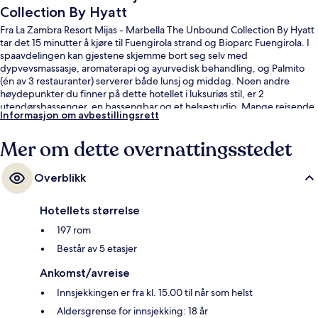
Collection By Hyatt
Fra La Zambra Resort Mijas - Marbella The Unbound Collection By Hyatt
tar det 15 minutter å kjøre til Fuengirola strand og Bioparc Fuengirola. I
spaavdelingen kan gjestene skjemme bort seg selv med
dypvevsmassasje, aromaterapi og ayurvedisk behandling, og Palmito
(én av 3 restauranter) serverer både lunsj og middag. Noen andre
høydepunkter du finner på dette hotellet i luksuriøs stil, er 2
utendørsbassenger, en bassengbar og et helsestudio. Mange reisende
Informasjon om avbestillingsrett
liker den vennlige betjeningen.
Mer om dette overnattingsstedet
Overblikk
Hotellets størrelse
197 rom
Består av 5 etasjer
Ankomst/avreise
Innsjekkingen er fra kl. 15.00 til når som helst
Aldersgrense for innsjekking: 18 år