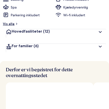
g
e
Spa
Kjæledyrvennlig
r
Parkering inkludert
Wi-fi inkludert
t
Vis alle
a
v
Hovedfasiliteter
(12)
r
e
For familier
(6)
i
s
e
n
d
e
Derfor er vi begeistret for dette
overnattingsstedet