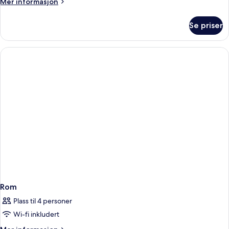
Mer
Mer informasjon
informasjon
om
Se priser
King
Bed
Deluxe
Rom
Plass til 4 personer
Wi-fi inkludert
Mer