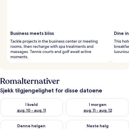
Business meets bliss
Dine in
Tackle projects in the business center or meeting
This hot
rooms, then recharge with spa treatments and
breakfa
massages. Tennis courts and golf await active
luxurio
moments.
Romalternativer
Sjekk tilgjengelighet for disse datoene
Sjekk tilgjengelighet for i kveld, aug. 10 - aug. 11
Sjekk tilgjengelighet for i morg
I kveld
I morgen
aug. 10 - aug. 11
aug. 11 - aug. 12
Sjekk tilgjengelighet for denne helgen, aug. 14 - aug. 16
Sjekk tilgjengelighet for neste
Denne helgen
Neste helg