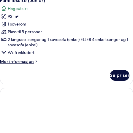
Familiesuite (Junior)
alle
Hageutsikt
bildene
92 m²
av
Familiesuite
1 soverom
(Junior)
Plass til 5 personer
2 kingsize-senger og 1 sovesofa (enkel) ELLER 4 enkeltsenger og 1
sovesofa (enkel)
Wi-fi inkludert
Mer
Mer informasjon
informasjon
om
Se priser
Familiesuite
(Junior)