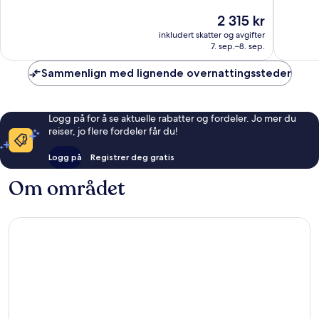
Fantastisk,
10,
Prisen
2 315 kr
1 009
Utmerke
er
anmeldelser
421
inkludert skatter og avgifter
2 315 kr
7. sep.–8. sep.
anmelde
Sammenlign med lignende overnattingssteder
Logg på for å se aktuelle rabatter og fordeler. Jo mer du
reiser, jo flere fordeler får du!
Logg på
Registrer deg gratis
Om området