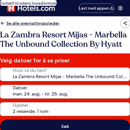
Fortsett til sidens hovedinnhold
Last ned appen
Se alle overnattingssteder
La Zambra Resort Mijas - Marbella
The Unbound Collection By Hyatt
Velg datoer for å se priser
Hvor vil du hen?
Datoer
Gjester
Søk