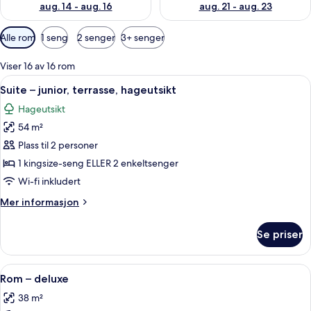
aug. 14 - aug. 16
aug. 21 - aug. 23
Tilgjengelige
Alle rom
1 seng
2 senger
3+ senger
filtre
for
Viser 16 av 16 rom
rom
Åpne
Sengetøy av topp kvalitet, dundyner,
6
Suite – junior, terrasse, hageutsikt
alle
Hageutsikt
bildene
54 m²
av
Suite
Plass til 2 personer
–
1 kingsize-seng ELLER 2 enkeltsenger
junior,
Wi-fi inkludert
terrasse,
Mer
Mer informasjon
hageutsikt
informasjon
om
Se priser
Suite
–
junior,
Åpne
Sengetøy av topp kvalitet, dundyner,
5
terrasse,
Rom – deluxe
alle
hageutsikt
38 m²
bildene