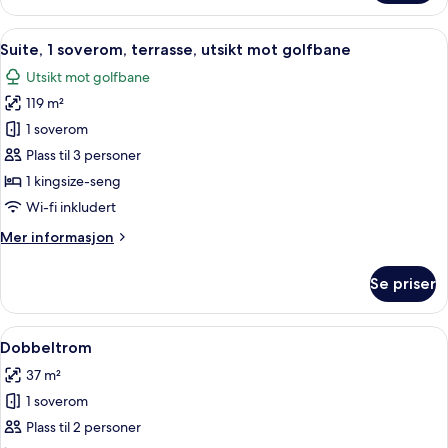
–
junior,
Åpne
Suite, 1 soverom, terrasse, utsikt mot
5
utsikt
Suite, 1 soverom, terrasse, utsikt mot golfbane
alle
mot
Utsikt mot golfbane
golfbane
bildene
119 m²
av
Suite,
1 soverom
1
Plass til 3 personer
soverom,
1 kingsize-seng
terrasse,
Wi-fi inkludert
utsikt
Mer
Mer informasjon
mot
informasjon
golfbane
om
Se priser
Suite,
1
soverom,
Åpne
Sengetøy av topp kvalitet, dundyner,
4
terrasse,
Dobbeltrom
alle
utsikt
37 m²
mot
bildene
golfbane
1 soverom
av
Dobbeltrom
Plass til 2 personer