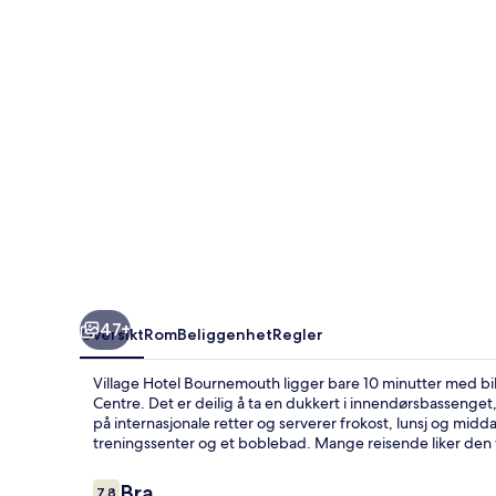
47+
Oversikt
Rom
Beliggenhet
Regler
Village Hotel Bournemouth ligger bare 10 minutter med bi
Centre. Det er deilig å ta en dukkert i innendørsbassenget, o
på internasjonale retter og serverer frokost, lunsj og midd
treningssenter og et boblebad. Mange reisende liker den
Anmeldelser
Bra
7,8