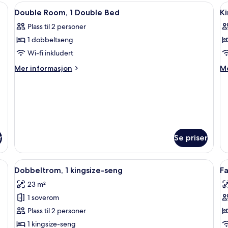
(1
en
rbar PC og blendingsgardiner
Åpne
Skrivebord, skrivebord for bærbar PC
Å
7
King
Double Room, 1 Double Bed
K
alle
al
&
Plass til 2 personer
2
bildene
b
Rollaways
1 dobbeltseng
av
a
Beds)
Double
K
Wi-fi inkludert
Room,
R
Mer
M
Mer informasjon
Me
1
informasjon
in
om
o
Double
Double
Ki
Bed
Room,
R
1
Double
Bed
r
Se priser
 Skrivebord, skrivebord for bærbar PC og blendingsgardiner
Åpne
Dobbeltrom, 1 kingsize-seng | Skriveb
Å
8
Dobbeltrom, 1 kingsize-seng
F
alle
al
23 m²
bildene
b
1 soverom
av
a
Dobbeltrom,
F
Plass til 2 personer
1
R
1 kingsize-seng