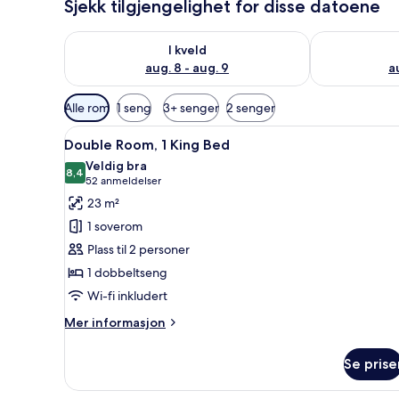
Sjekk tilgjengelighet for disse datoene
Sjekk tilgjengelighet for i kveld, aug. 8 - aug. 9
Sjekk tilgjeng
I kveld
aug. 8 - aug. 9
a
Tilgjengelige
Alle rom
1 seng
3+ senger
2 senger
filtre
Åpne
Skrivebord, skrivebord for bæ
for
9
Double Room, 1 King Bed
alle
rom
Veldig bra
bildene
8,4
8,4 av 10
(52
52 anmeldelser
av
anmeldelser)
23 m²
Double
1 soverom
Room,
Plass til 2 personer
1
1 dobbeltseng
King
Wi-fi inkludert
Bed
Mer
Mer informasjon
informasjon
om
Se prise
Double
Room,