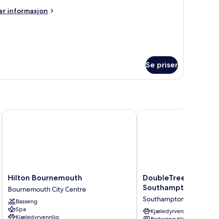
er
r informasjon
ouble
formasjon
eds
m
mily
om,
uble
Se priser
ds
l
Hilton Bournemouth
DoubleTree by Hilton
Hilton
DoubleTree
Hilton Bournemouth
DoubleTree by Hilto
Bournemouth
by
Southampton
Bournemouth City Centre
Bournemouth
Hilton
Southampton
Basseng
City
Southampton
Spa
Centre
Southampton
Kjæledyrvennlig
Kjæledyrvennlig