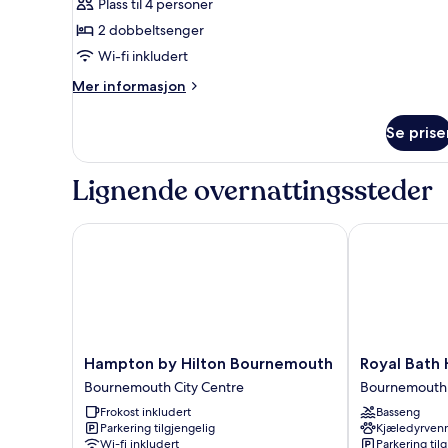
Plass til 4 personer
dobbeltsenger
2 dobbeltsenger
Wi-fi inkludert
Mer
Mer informasjon
informasjon
om
Se prise
Familierom,
2
dobbeltsenger
Lignende overnattingssteder
Hampton by Hilton Bournemouth
Royal Bath Ho
Hampton
Royal
Hampton by Hilton Bournemouth
Royal Bath 
by
Bath
Bournemouth City Centre
Bournemouth 
Hilton
Hotel
Frokost inkludert
Basseng
Bournemouth
Bournemouth
Parkering tilgjengelig
Kjæledyrvenn
Bournemouth
City
Wi-fi inkludert
Parkering til