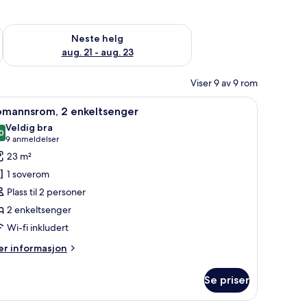
, aug. 14 - aug. 16
Sjekk tilgjengelighet for neste helg, aug. 21 - aug. 23
Neste helg
aug. 21 - aug. 23
Viser 9 av 9 rom
 og blendingsgardiner
pne
Tomannsrom, 2 enkeltsenger | Skrivebord, sk
8
omannsrom, 2 enkeltsenger
le
Veldig bra
ildene
0
8,0 av 10
(9
9 anmeldelser
v
anmeldelser)
23 m²
omannsrom,
1 soverom
Plass til 2 personer
nkeltsenger
2 enkeltsenger
Wi-fi inkludert
er
r informasjon
formasjon
m
Se priser
mannsrom,