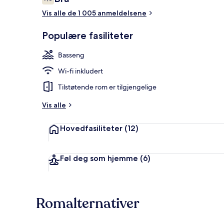
7,8 av 10 –
Vis alle de 1 005 anmeldelsene
Innendørsba
Populære fasiliteter
Basseng
Wi-fi inkludert
Tilstøtende rom er tilgjengelige
Vis alle
Hovedfasiliteter
(12)
Føl deg som hjemme
(6)
Romalternativer