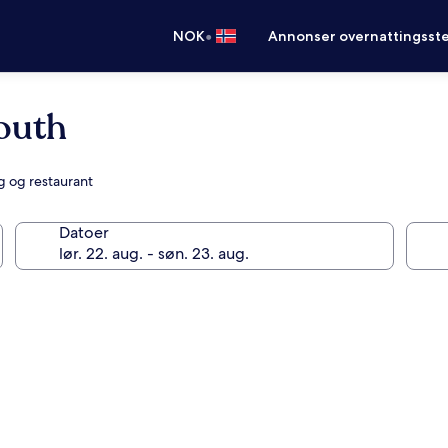
•
NOK
Annonser overnattingsste
outh
g og restaurant
Datoer