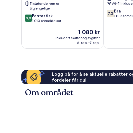
City
Centre
Tilstøtende rom er
Wi-fi inklude
Centre
tilgjengelige
7.2
Bra
7,2
9.0
Fantastisk
av
1 019 anmel
9,0
av
1 010 anmeldelser
10,
10,
Bra,
Prisen
1 080 kr
Fantastisk,
1 019
er
1 010
anmeldelser
inkludert skatter og avgifter
1 080 kr
anmeldelser
6. sep.–7. sep.
Logg på for å se aktuelle rabatter og
fordeler får du!
Om området