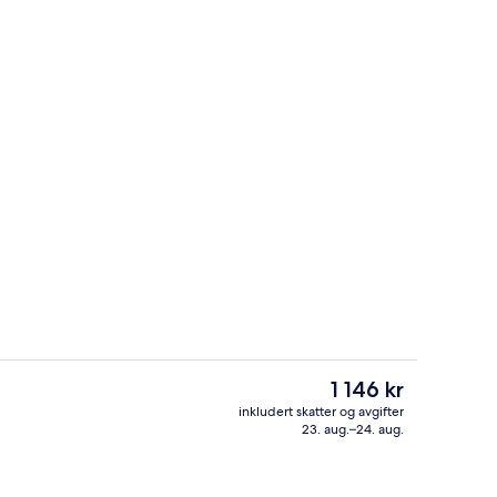
skrivebord for bærbar PC og blendingsgardiner
Kaffebar
Den
1 146 kr
nåværende
inkludert skatter og avgifter
prisen
23. aug.–24. aug.
nattingsstedet)
Eksteriør
er
1 146 kr