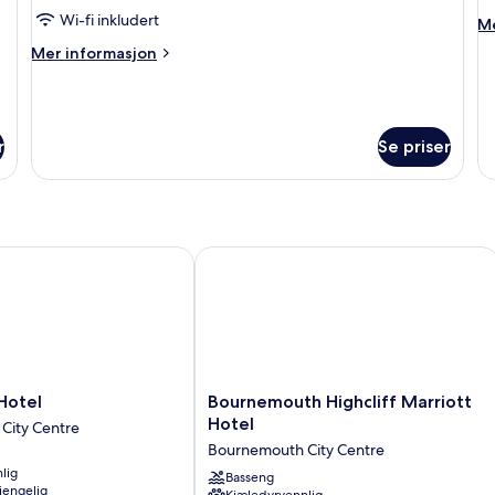
kingsize-
2
Wi-fi inkludert
M
Me
seng
D
in
Mer
Mer informasjon
B
o
informasjon
Fa
om
Ro
Dobbeltrom,
2
1
Do
r
Se priser
kingsize-
Be
seng
tel
Bournemouth Highcliff Marriott Hote
Bournemouth
Hotel
Bournemouth Highcliff Marriott
Highcliff
Hotel
City Centre
Marriott
Bournemouth City Centre
Hotel
lig
Bournemouth
Basseng
gjengelig