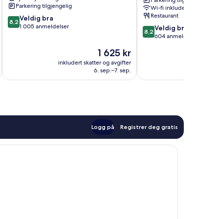
Parkering tilgjengelig
Parkering tilgjengelig
Wi-fi inkludert
Restaurant
8.2
Veldig bra
8,2
av
1 005 anmeldelser
8.2
Veldig bra
8,2
10,
av
604 anmeldelser
Veldig
10,
Prisen
1 625 kr
bra,
Veldig
er
1 005
bra,
inkludert skatter og avgifter
inkludert 
1 625 kr
anmeldelser
6. sep.–7. sep.
604
anmeldelser
Logg på
Registrer deg gratis