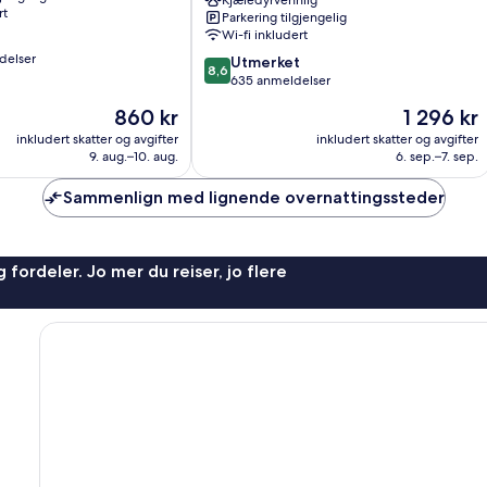
Kjæledyrvennlig
City
rt
Parkering tilgjengelig
Centre
Wi-fi inkludert
delser
8.6
Utmerket
8,6
av
635 anmeldelser
10,
Prisen
Prisen
860 kr
1 296 kr
Utmerket,
er
er
635
inkludert skatter og avgifter
inkludert skatter og avgifter
860 kr
1 296 kr
9. aug.–10. aug.
6. sep.–7. sep.
anmeldelser
Sammenlign med lignende overnattingssteder
 fordeler. Jo mer du reiser, jo flere