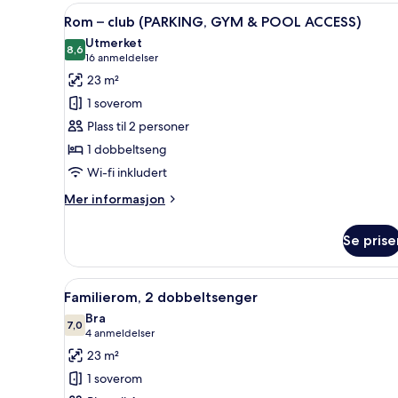
1
Åpne
Skrivebord, skrivebord for bæ
9
King
Rom – club (PARKING, GYM & POOL ACCESS)
alle
Bed
Utmerket
bildene
8,6
8,6 av 10
(16
16 anmeldelser
av
anmeldelser)
23 m²
Rom
1 soverom
–
Plass til 2 personer
club
1 dobbeltseng
(PARKING,
Wi-fi inkludert
GYM
&
Mer
Mer informasjon
POOL
informasjon
om
ACCESS)
Se prise
Rom
–
club
Åpne
Familierom, 2 dobbeltsenger |
8
(PARKING,
Familierom, 2 dobbeltsenger
alle
GYM
Bra
&
bildene
7,0
7,0 av 10
(4
4 anmeldelser
POOL
av
anmeldelser)
23 m²
ACCESS)
Familierom,
1 soverom
2