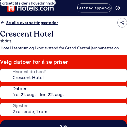
Fortsett til sidens hovedinnhold
Last ned appen
Se alle overnattingssteder
Crescent Hotel
Overnattingssted
med
Hotell i sentrum og i kort avstand fra Grand Central jernbanestasjon
2.5
stjerner
Velg datoer for å se priser
Hvor vil du hen?
Datoer
Gjester
Søk