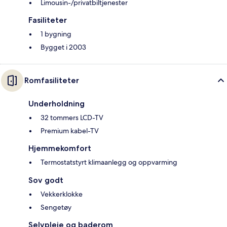
Limousin-/privatbiltjenester
Fasiliteter
1 bygning
Bygget i 2003
Romfasiliteter
Underholdning
32 tommers LCD-TV
Premium kabel-TV
Hjemmekomfort
Termostatstyrt klimaanlegg og oppvarming
Sov godt
Vekkerklokke
Sengetøy
Selvpleie og baderom