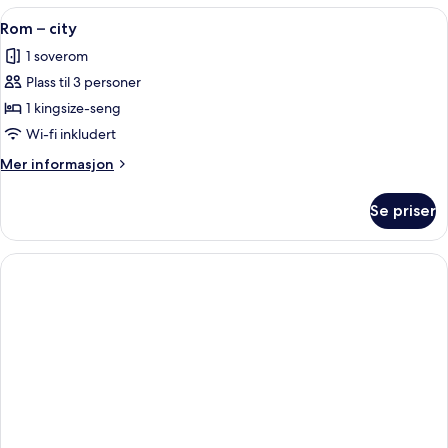
rom
Åpne
Rom – city | Skrivebord, skrivebord fo
3
Rom – city
alle
1 soverom
bildene
Plass til 3 personer
av
Rom
1 kingsize-seng
–
Wi-fi inkludert
city
Mer
Mer informasjon
informasjon
om
Se priser
Rom
–
city