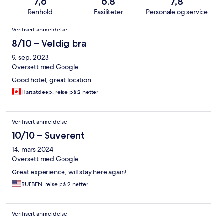
7,6
6,8
7,8
Renhold
Fasiliteter
Personale og service
Anmeldelser
Verifisert anmeldelse
8/10 – Veldig bra
9. sep. 2023
Oversett med Google
Good hotel, great location.
Harsatdeep, reise på 2 netter
Verifisert anmeldelse
10/10 – Suverent
14. mars 2024
Oversett med Google
Great experience, will stay here again!
RUEBEN, reise på 2 netter
Verifisert anmeldelse