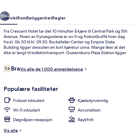
rige
Neste
6+
Oversikt
Rom
Beliggenhet
Regler
Fra Crescent Hotel tar det 10 minutter å kjøre til Central Park og 5th
Avenue. Noen av frynsegodene er wi-fi og frokostbuffé hver dag
fra kl. 06.30 til kl. 09.30. Rockefeller Center og Empire State
Building ligger dessuten en kort kjøretur unna. Mange liker at det
ikke er langt til kollektivtransport: Queensboro Plaza Station ligger
like i nærheten, og det tar 4 minutter å gå til Queens Plaza Station.
Anmeldelser
Bra
7,6
Vis alle de 1 000 anmeldelsene
7,6 av 10 –
Eksteriør
Populære fasiliteter
Frokost inkludert
Kjæledyrvennlig
Wi-fi inkludert
Aircondition
Døgnåpen resepsjon
Røykfritt
Vis alle