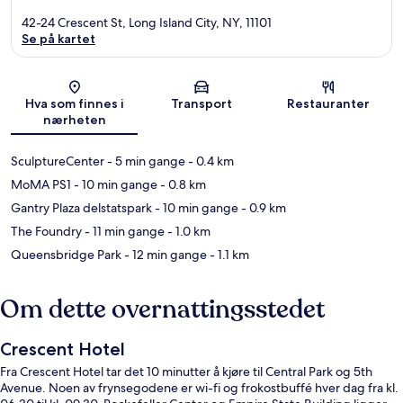
42-24 Crescent St, Long Island City, NY, 11101
Se på kartet
Kart
Hva som finnes i
Transport
Restauranter
nærheten
SculptureCenter
- 5 min gange
- 0.4 km
MoMA PS1
- 10 min gange
- 0.8 km
Gantry Plaza delstatspark
- 10 min gange
- 0.9 km
The Foundry
- 11 min gange
- 1.0 km
Queensbridge Park
- 12 min gange
- 1.1 km
Om dette overnattingsstedet
Crescent Hotel
Fra Crescent Hotel tar det 10 minutter å kjøre til Central Park og 5th
Avenue. Noen av frynsegodene er wi-fi og frokostbuffé hver dag fra kl.