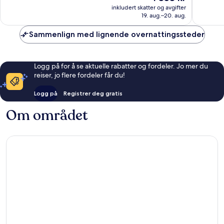
er
1 109
inkludert skatter og avgifter
1 353 kr
anmelde
19. aug.–20. aug.
Sammenlign med lignende overnattingssteder
Logg på for å se aktuelle rabatter og fordeler. Jo mer du
reiser, jo flere fordeler får du!
Logg på
Registrer deg gratis
Om området