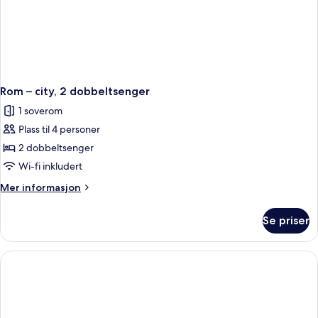
Rom – city, 2 dobbeltsenger
1 soverom
Plass til 4 personer
2 dobbeltsenger
Wi-fi inkludert
Mer
Mer informasjon
informasjon
om
Se priser
Rom
–
city,
2
dobbeltsenger