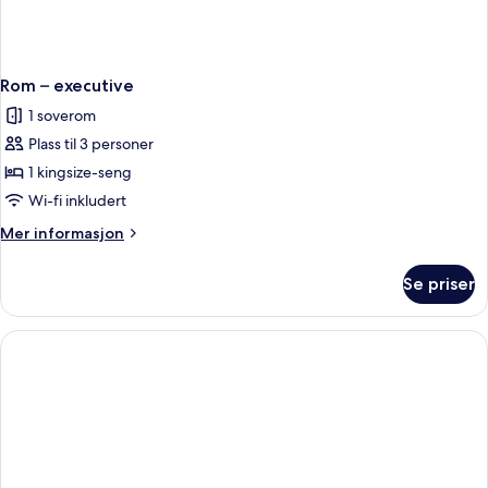
Rom – executive
1 soverom
Plass til 3 personer
1 kingsize-seng
Wi-fi inkludert
Mer
Mer informasjon
informasjon
om
Se priser
Rom
–
executive