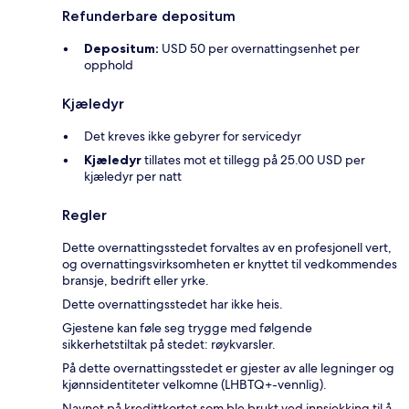
Refunderbare depositum
Depositum:
USD 50 per overnattingsenhet per
opphold
Kjæledyr
Det kreves ikke gebyrer for servicedyr
Kjæledyr
tillates mot et tillegg på 25.00 USD per
kjæledyr per natt
Regler
Dette overnattingsstedet forvaltes av en profesjonell vert,
og overnattingsvirksomheten er knyttet til vedkommendes
bransje, bedrift eller yrke.
Dette overnattingsstedet har ikke heis.
Gjestene kan føle seg trygge med følgende
sikkerhetstiltak på stedet: røykvarsler.
På dette overnattingsstedet er gjester av alle legninger og
kjønnsidentiteter velkomne (LHBTQ+-vennlig).
Navnet på kredittkortet som ble brukt ved innsjekking til å