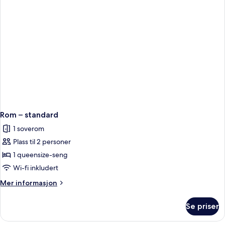
Rom – standard
1 soverom
Plass til 2 personer
1 queensize-seng
Wi-fi inkludert
Mer
Mer informasjon
informasjon
om
Se priser
Rom
–