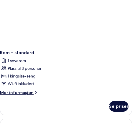
Rom – standard
1 soverom
Plass til 3 personer
1 kingsize-seng
Wi-fi inkludert
Mer
Mer informasjon
informasjon
om
Se priser
Rom
–
standard