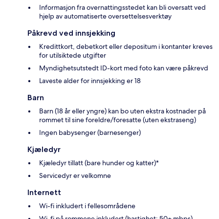
Informasjon fra overnattingsstedet kan bli oversatt ved
hjelp av automatiserte oversettelsesverktøy
Påkrevd ved innsjekking
Kredittkort, debetkort eller depositum i kontanter kreves
for utilsiktede utgifter
Myndighetsutstedt ID-kort med foto kan være påkrevd
Laveste alder for innsjekking er 18
Barn
Barn (18 år eller yngre) kan bo uten ekstra kostnader på
rommet til sine foreldre/foresatte (uten ekstraseng)
Ingen babysenger (barnesenger)
Kjæledyr
Kjæledyr tillatt (bare hunder og katter)*
Servicedyr er velkomne
Internett
Wi-fi inkludert i fellesområdene
Wi-fi på rommene inkludert (hastighet: 50+ mbps)