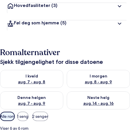
Hovedfasiliteter
(3)
Føl deg som hjemme
(5)
Romalternativer
Sjekk tilgjengelighet for disse datoene
Sjekk tilgjengelighet for i kveld, aug. 7 - aug. 8
Sjekk tilgjengelighet for i mor
I kveld
I morgen
aug. 7 - aug. 8
aug. 8 - aug. 9
Sjekk tilgjengelighet for denne helgen, aug. 7 - aug. 9
Sjekk tilgjengelighet for neste 
Denne helgen
Neste helg
aug. 7 - aug. 9
aug. 14 - aug. 16
Tilgjengelige
Alle rom
1 seng
2 senger
filtre
for
Viser 6 av 6 rom