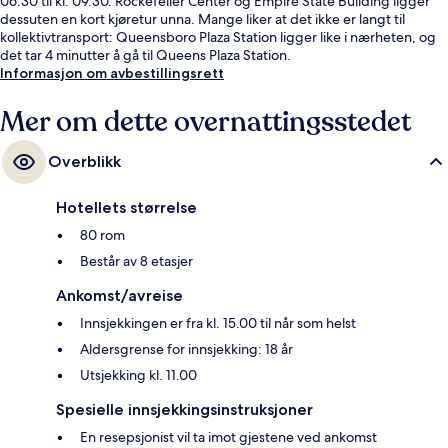
06.30 til kl. 09.30. Rockefeller Center og Empire State Building ligger
dessuten en kort kjøretur unna. Mange liker at det ikke er langt til
kollektivtransport: Queensboro Plaza Station ligger like i nærheten, og
det tar 4 minutter å gå til Queens Plaza Station.
Informasjon om avbestillingsrett
Mer om dette overnattingsstedet
Overblikk
Hotellets størrelse
80 rom
Består av 8 etasjer
Ankomst/avreise
Innsjekkingen er fra kl. 15.00 til når som helst
Aldersgrense for innsjekking: 18 år
Utsjekking kl. 11.00
Spesielle innsjekkingsinstruksjoner
En resepsjonist vil ta imot gjestene ved ankomst