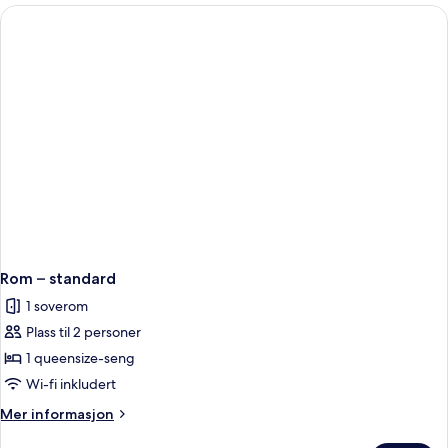
standard
Rom – standard
1 soverom
Plass til 2 personer
1 queensize-seng
Wi-fi inkludert
Mer
Mer informasjon
informasjon