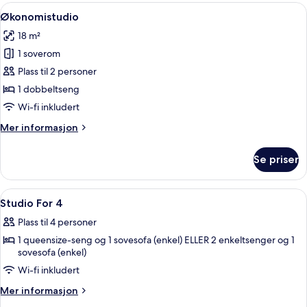
Åpne
Økonomistudio | Eget kjøkken | Kaffe
5
Økonomistudio
alle
18 m²
bildene
1 soverom
av
Økonomistudio
Plass til 2 personer
1 dobbeltseng
Wi-fi inkludert
Mer
Mer informasjon
informasjon
om
Se priser
Økonomistudio
Åpne
Skrivebord, skrivebord for bærbar PC 
12
Studio For 4
alle
Plass til 4 personer
bildene
1 queensize-seng og 1 sovesofa (enkel) ELLER 2 enkeltsenger og 1
av
sovesofa (enkel)
Studio
Wi-fi inkludert
For
4
Mer
Mer informasjon
informasjon