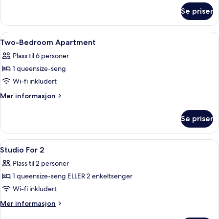
om
Se priser
Studio
For
4
Åpne
Skrivebord, skrivebord for bærbar PC 
13
Two-Bedroom Apartment
alle
Plass til 6 personer
bildene
1 queensize-seng
av
Two-
Wi-fi inkludert
Bedroom
Mer
Mer informasjon
Apartment
informasjon
om
Se priser
Two-
Bedroom
Apartment
Åpne
Skrivebord, skrivebord for bærbar PC 
10
Studio For 2
alle
Plass til 2 personer
bildene
1 queensize-seng ELLER 2 enkeltsenger
av
Studio
Wi-fi inkludert
For
Mer
Mer informasjon
2
informasjon