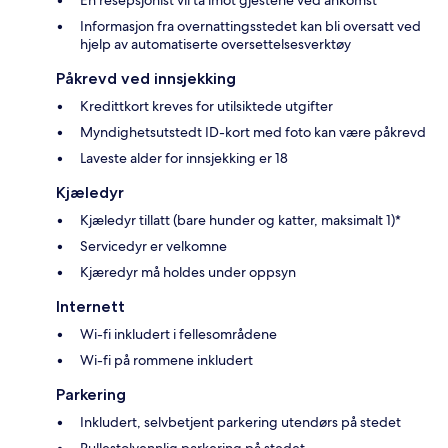
En resepsjonist vil ta imot gjestene ved ankomst
Informasjon fra overnattingsstedet kan bli oversatt ved
hjelp av automatiserte oversettelsesverktøy
Påkrevd ved innsjekking
Kredittkort kreves for utilsiktede utgifter
Myndighetsutstedt ID-kort med foto kan være påkrevd
Laveste alder for innsjekking er 18
Kjæledyr
Kjæledyr tillatt (bare hunder og katter, maksimalt 1)*
Servicedyr er velkomne
Kjæredyr må holdes under oppsyn
Internett
Wi-fi inkludert i fellesområdene
Wi-fi på rommene inkludert
Parkering
Inkludert, selvbetjent parkering utendørs på stedet