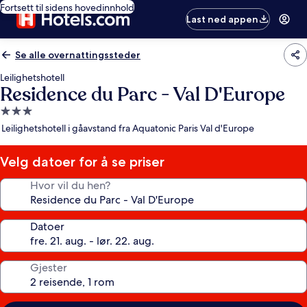
Fortsett til sidens hovedinnhold
Last ned appen
Se alle overnattingssteder
Leilighetshotell
Residence du Parc - Val D'Europe
Overnattingssted
med
Leilighetshotell i gåavstand fra Aquatonic Paris Val d'Europe
3.0
stjerner
Velg datoer for å se priser
Hvor vil du hen?
Datoer
Gjester