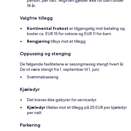
person, per natt. Avgiften gjelder ikke for barn under
18 år.
Valgfrie tillegg
Kontinental frokost
er tilgjengelig mot betaling og
koster ca. EUR 15 for voksne og EUR 11 for barn
Rengjøring
tilbys mot et tillegg
Oppussing og stenging
De følgende fasilitetene er sesongmessig stengt hvert år.
De vil være stengt fra 1. september til 1. juni:
Svømmebasseng
Kjæledyr
Det kreves ikke gebyrer for servicedyr
Kjæledyr
tillates mot et tillegg på 25 EUR per kjæledyr
per natt
Parkering