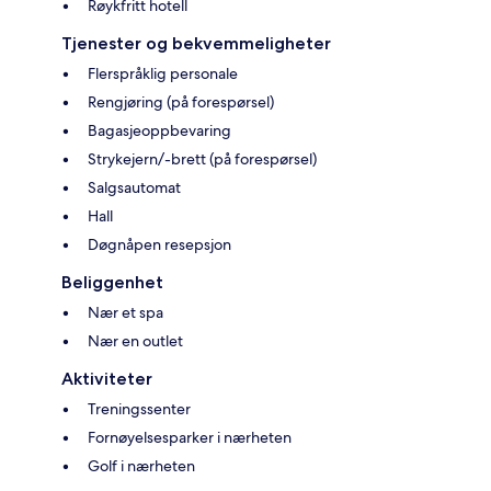
Røykfritt hotell
Tjenester og bekvemmeligheter
Flerspråklig personale
Rengjøring (på forespørsel)
Bagasjeoppbevaring
Strykejern/-brett (på forespørsel)
Salgsautomat
Hall
Døgnåpen resepsjon
Beliggenhet
Nær et spa
Nær en outlet
Aktiviteter
Treningssenter
Fornøyelsesparker i nærheten
Golf i nærheten