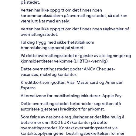
på stedet.
Verten har ikke oppgitt om det finnes noen
karbonmonoksidalarm på overnattingsstedet, så det kan
være lurt å ta med en selv.
Verten har ikke oppgitt om det finnes noen røykvarsler på
overnattingsstedet.
Føl deg trygg med sikkerhetstiltak som
brannslukningsapparat på stedet.
På dette overnattingsstedet er gjester av alle legninger og
kjønnsidentiteter velkomne (LHBTQ+-vennlig).
Dette overnattingsstedet godtar ANCV Cheques-
vacances, mobil og kontanter.
Kredittkort som godtas: Visa, Mastercard og American
Express
Alternativene for mobilbetaling inkluderer: Apple Pay.
Dette overnattingsstedet forbeholder seg retten til å
autorisere gjestenes kredittkort før ankomst.
Som følge av nasjonale reguleringer er det ikke mulig å
betale mer enn 1000 EUR i kontanter på dette
overnattingsstedet. Kontakt overnattingsstedet via
kontaktopplysningene i bestillingsbekreftelsen for mer