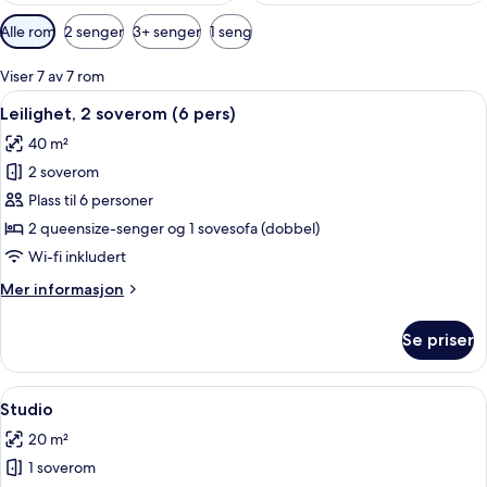
Tilgjengelige
Alle rom
2 senger
3+ senger
1 seng
filtre
for
Viser 7 av 7 rom
rom
Åpne
Leilighet, 2 soverom (6 pers) | Skrive
13
Leilighet, 2 soverom (6 pers)
alle
40 m²
bildene
2 soverom
av
Leilighet,
Plass til 6 personer
2
2 queensize-senger og 1 sovesofa (dobbel)
soverom
Wi-fi inkludert
(6
Mer
Mer informasjon
pers)
informasjon
om
Se priser
Leilighet,
2
soverom
Åpne
Studio | Skrivebord, skrivebord for b
11
(6
Studio
alle
pers)
20 m²
bildene
1 soverom
av