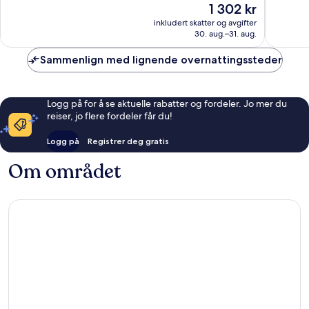
Prisen
1 302 kr
IHG
2 962
Utmerke
er
Bailly-
anmeldelser
547
inkludert skatter og avgifter
1 302 kr
30. aug.–31. aug.
Romainvi
anmelde
Sammenlign med lignende overnattingssteder
Logg på for å se aktuelle rabatter og fordeler. Jo mer du
reiser, jo flere fordeler får du!
Logg på
Registrer deg gratis
Om området