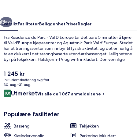
Val
D'Europe
rige
Neste
62+
Oversikt
Fasiliteter
Beliggenhet
Priser
Regler
Fra Residence du Parc - Val D'Europe tar det bare 5 minutter å kjøre
til Val d'Europe kjøpesenter og Aquatonic Paris Val d'Europe. Stedet
har et treningssenter som innbyr til fysisk aktivitet, og det er herlig å
ta en dukkert i det sesongbaserte utendørsbassenget. Leilighetene
byr på tekjøkken, Flatskjerm-TV og wi-fi inkludert. Den vennlige
betjeningen og beliggenheten får mye skryt fra andre reisende.
Den
1 245 kr
nåværende
inkludert skatter og avgifter
prisen
30. aug.–31. aug.
Resepsjon
er
Anmeldelser
Utmerket
8,8
Vis alle de 1 067 anmeldelsene
1 245 kr
8,8 av 10 –
Populære fasiliteter
Basseng
Tekjøkken
Kjæledyrvennlig
Parkering inkludert