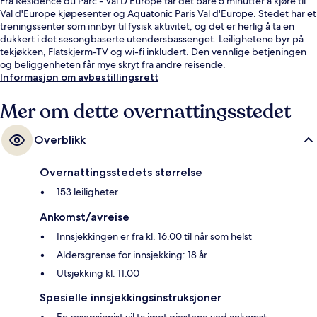
Fra Residence du Parc - Val D'Europe tar det bare 5 minutter å kjøre til
Val d'Europe kjøpesenter og Aquatonic Paris Val d'Europe. Stedet har et
treningssenter som innbyr til fysisk aktivitet, og det er herlig å ta en
dukkert i det sesongbaserte utendørsbassenget. Leilighetene byr på
tekjøkken, Flatskjerm-TV og wi-fi inkludert. Den vennlige betjeningen
og beliggenheten får mye skryt fra andre reisende.
Informasjon om avbestillingsrett
Mer om dette overnattingsstedet
Overblikk
Overnattingsstedets størrelse
153 leiligheter
Ankomst/avreise
Innsjekkingen er fra kl. 16.00 til når som helst
Aldersgrense for innsjekking: 18 år
Utsjekking kl. 11.00
Spesielle innsjekkingsinstruksjoner