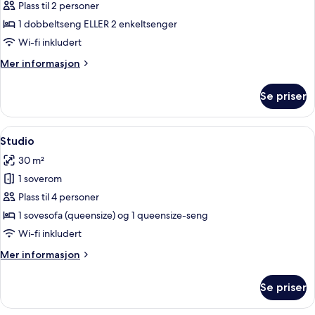
Studio
Plass til 2 personer
1 dobbeltseng ELLER 2 enkeltsenger
Wi-fi inkludert
Mer
Mer informasjon
informasjon
om
Se priser
Studio
Åpne
Studio | Skrivebord, skrivebord for b
11
Studio
alle
30 m²
bildene
1 soverom
av
Studio
Plass til 4 personer
1 sovesofa (queensize) og 1 queensize-seng
Wi-fi inkludert
Mer
Mer informasjon
informasjon
om
Se priser
Studio