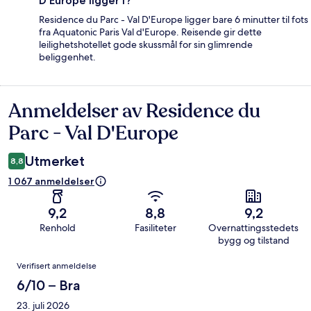
D'Europe ligger i?
Residence du Parc - Val D'Europe ligger bare 6 minutter til fots
fra Aquatonic Paris Val d'Europe. Reisende gir dette
leilighetshotellet gode skussmål for sin glimrende
beliggenhet.
Anmeldelser av Residence du
Anmeldelser
Parc - Val D'Europe
Utmerket
8,8
1 067 anmeldelser
9,2
8,8
9,2
Renhold
Fasiliteter
Overnattingsstedets
bygg og tilstand
Anmeldelser
Verifisert anmeldelse
6/10 – Bra
23. juli 2026