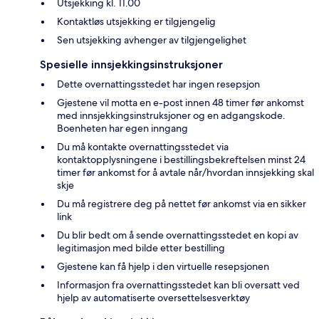
Utsjekking kl. 11.00
Kontaktløs utsjekking er tilgjengelig
Sen utsjekking avhenger av tilgjengelighet
Spesielle innsjekkingsinstruksjoner
Dette overnattingsstedet har ingen resepsjon
Gjestene vil motta en e-post innen 48 timer før ankomst
med innsjekkingsinstruksjoner og en adgangskode.
Boenheten har egen inngang
Du må kontakte overnattingsstedet via
kontaktopplysningene i bestillingsbekreftelsen minst 24
timer før ankomst for å avtale når/hvordan innsjekking skal
skje
Du må registrere deg på nettet før ankomst via en sikker
link
Du blir bedt om å sende overnattingsstedet en kopi av
legitimasjon med bilde etter bestilling
Gjestene kan få hjelp i den virtuelle resepsjonen
Informasjon fra overnattingsstedet kan bli oversatt ved
hjelp av automatiserte oversettelsesverktøy