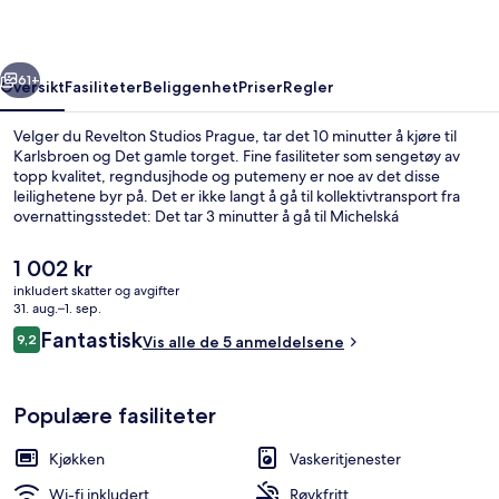
rige
Neste
61+
Oversikt
Fasiliteter
Beliggenhet
Priser
Regler
Velger du Revelton Studios Prague, tar det 10 minutter å kjøre til
Karlsbroen og Det gamle torget. Fine fasiliteter som sengetøy av
topp kvalitet, regndusjhode og putemeny er noe av det disse
leilighetene byr på. Det er ikke langt å gå til kollektivtransport fra
overnattingsstedet: Det tar 3 minutter å gå til Michelská
trikkeholdeplass og 5 minutter å gå til Pod Jezerkou
trikkeholdeplass.
Den
1 002 kr
nåværende
inkludert skatter og avgifter
prisen
31. aug.–1. sep.
Modern Studio for 3 | Sengetøy av to
er
Anmeldelser
Fantastisk
9,2
Vis alle de 5 anmeldelsene
1 002 kr
9,2 av 10 –
Populære fasiliteter
Kjøkken
Vaskeritjenester
Wi-fi inkludert
Røykfritt