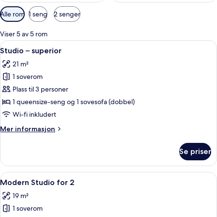
Tilgjengelige
Alle rom
1 seng
2 senger
filtre
for
Viser 5 av 5 rom
rom
Åpne
Studio – superior | Sengetøy av topp 
16
Studio – superior
alle
21 m²
bildene
1 soverom
av
Studio
Plass til 3 personer
–
1 queensize-seng og 1 sovesofa (dobbel)
superior
Wi-fi inkludert
Mer
Mer informasjon
informasjon
om
Se priser
Studio
–
superior
Åpne
Sengetøy av topp kvalitet, safe på r
10
Modern Studio for 2
alle
19 m²
bildene
1 soverom
av