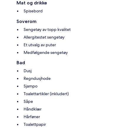
Mat og drikke
Spisebord
Soverom
Sengetøy av topp kvalitet
Allergitestet sengetøy
Et utvalg av puter
Medfølgende sengetøy
Bad
Dusj
Regndusjhode
Sjampo
Toalettartikler (inkludert)
Såpe
Håndklær
Hårføner
Toalettpapir