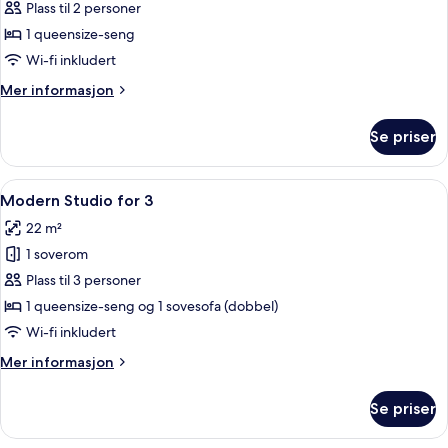
Modern
Plass til 2 personer
Studio
1 queensize-seng
for
Wi-fi inkludert
2
Mer
Mer informasjon
informasjon
om
Se priser
Modern
Studio
for
Åpne
Modern Studio for 3 | Sengetøy av to
14
2
Modern Studio for 3
alle
22 m²
bildene
1 soverom
av
Modern
Plass til 3 personer
Studio
1 queensize-seng og 1 sovesofa (dobbel)
for
Wi-fi inkludert
3
Mer
Mer informasjon
informasjon
om
Se priser
Modern
Studio