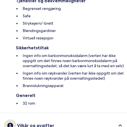
Tjenester og bekvemmeligheter
Begrenset rengjøring
Safe
Strykejern/-brett
Blendingsgardiner
Virtuell resepsjon
Sikkerhetstiltak
Ingen info om karbonmonoksidalarm (verten har ikke
oppgitt om det finnes noen karbonmonoksidalarm på
overnattingsstedet, så det kan være lurt å ta med en selv)
Ingen info om røykvarsler (verten har ikke oppgitt om det
finnes noen røykvarsler på overnattingsstedet)
Brannslukningsapparat
Generelt
32 rom
Vilkår og avgifter