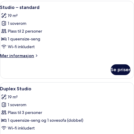
for
Åpne
Studio – standard | Sengetøy av topp 
6
3
Studio – standard
alle
19 m²
bildene
1 soverom
av
Studio
Plass til 2 personer
–
1 queensize-seng
standard
Wi-fi inkludert
Mer
Mer informasjon
informasjon
om
Se priser
Studio
–
standard
Åpne
Duplex Studio | Sengetøy av topp kva
10
Duplex Studio
alle
19 m²
bildene
1 soverom
av
Duplex
Plass til 3 personer
Studio
1 queensize-seng og 1 sovesofa (dobbel)
Wi-fi inkludert