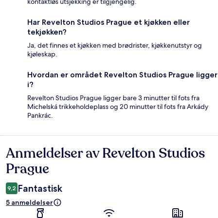
kontaktløs utsjekking er tilgjengelig.
Har Revelton Studios Prague et kjøkken eller
tekjøkken?
Ja, det finnes et kjøkken med brødrister, kjøkkenutstyr og
kjøleskap.
Hvordan er området Revelton Studios Prague ligger
i?
Revelton Studios Prague ligger bare 3 minutter til fots fra
Michelská trikkeholdeplass og 20 minutter til fots fra Arkády
Pankrác.
Anmeldelser av Revelton Studios
Anmeldelser
Prague
Fantastisk
9,2
5 anmeldelser