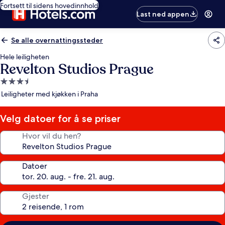
Fortsett til sidens hovedinnhold
Last ned appen
Se alle overnattingssteder
Hele leiligheten
Revelton Studios Prague
Overnattingssted
med
Leiligheter med kjøkken i Praha
3.5
stjerner
Velg datoer for å se priser
Hvor vil du hen?
Datoer
Gjester