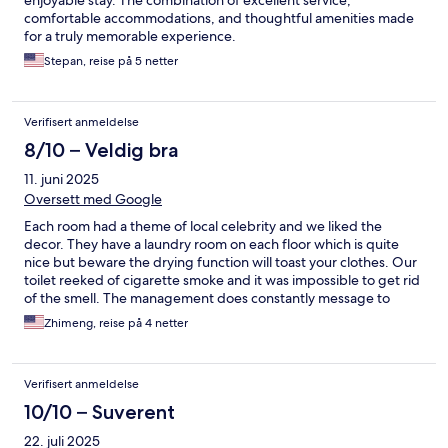
enjoyable stay. The combination of excellent service,
comfortable accommodations, and thoughtful amenities made
for a truly memorable experience.
Stepan, reise på 5 netter
Verifisert anmeldelse
8/10 – Veldig bra
11. juni 2025
Oversett med Google
Each room had a theme of local celebrity and we liked the
decor. They have a laundry room on each floor which is quite
nice but beware the drying function will toast your clothes. Our
toilet reeked of cigarette smoke and it was impossible to get rid
of the smell. The management does constantly message to
check on you.
Zhimeng, reise på 4 netter
Verifisert anmeldelse
10/10 – Suverent
22. juli 2025