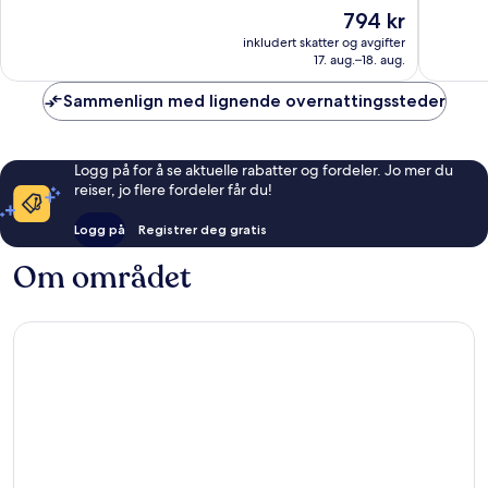
10,
10,
Prisen
794 kr
Veldig
Suveren
er
bra,
30
inkludert skatter og avgifter
794 kr
17. aug.–18. aug.
689
anmelde
anmeldelser
Sammenlign med lignende overnattingssteder
Logg på for å se aktuelle rabatter og fordeler. Jo mer du
reiser, jo flere fordeler får du!
Logg på
Registrer deg gratis
Om området