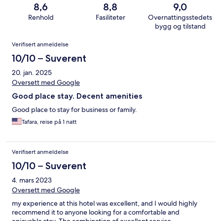
8,6
8,8
9,0
Renhold
Fasiliteter
Overnattingsstedets
bygg og tilstand
Anmeldelser
Verifisert anmeldelse
10/10 – Suverent
20. jan. 2025
Oversett med Google
Good place stay. Decent amenities
Good place to stay for business or family.
Tafara, reise på 1 natt
Verifisert anmeldelse
10/10 – Suverent
4. mars 2023
Oversett med Google
my experience at this hotel was excellent, and I would highly
recommend it to anyone looking for a comfortable and