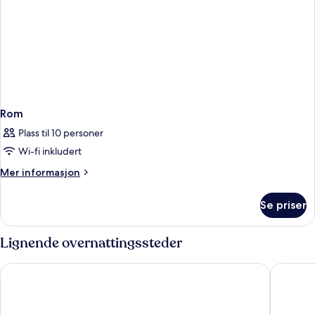
Rom
Plass til 10 personer
Wi-fi inkludert
Mer
Mer informasjon
informasjon
om
Se priser
Rom
Lignende overnattingssteder
Park Plaza Victoria Amsterdam
Hotel Ja