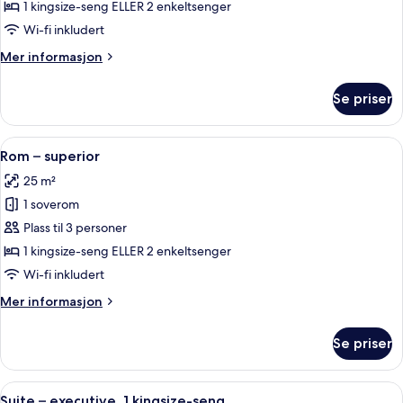
–
1 kingsize-seng ELLER 2 enkeltsenger
junior
Wi-fi inkludert
Mer
Mer informasjon
informasjon
om
Se priser
Suite
–
junior
Åpne
Sengetøy av topp kvalitet, minibar, s
4
Rom – superior
alle
25 m²
bildene
1 soverom
av
Rom
Plass til 3 personer
–
1 kingsize-seng ELLER 2 enkeltsenger
superior
Wi-fi inkludert
Mer
Mer informasjon
informasjon
om
Se priser
Rom
–
superior
Åpne
Suite – executive, 1 kingsize-seng | S
8
Suite – executive, 1 kingsize-seng