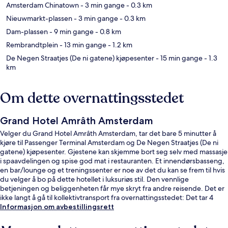
Amsterdam Chinatown
- 3 min gange
- 0.3 km
Nieuwmarkt-plassen
- 3 min gange
- 0.3 km
Dam-plassen
- 9 min gange
- 0.8 km
Rembrandtplein
- 13 min gange
- 1.2 km
De Negen Straatjes (De ni gatene) kjøpesenter
- 15 min gange
- 1.3
km
Om dette overnattingsstedet
Grand Hotel Amrâth Amsterdam
Velger du Grand Hotel Amrâth Amsterdam, tar det bare 5 minutter å
kjøre til Passenger Terminal Amsterdam og De Negen Straatjes (De ni
gatene) kjøpesenter. Gjestene kan skjemme bort seg selv med massasje
i spaavdelingen og spise god mat i restauranten. Et innendørsbasseng,
en bar/lounge og et treningssenter er noe av det du kan se frem til hvis
du velger å bo på dette hotellet i luksuriøs stil. Den vennlige
betjeningen og beliggenheten får mye skryt fra andre reisende. Det er
ikke langt å gå til kollektivtransport fra overnattingsstedet: Det tar 4
minutter å gå til Amsterdam sentralstasjon og 6 minutter å gå til
Informasjon om avbestillingsrett
Nieuwmarkt stasjon.