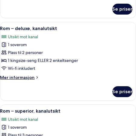
om
Se priser
Enkeltrom
Åpne
Sengetøy av topp kvalitet, minibar, s
5
Rom – deluxe, kanalutsikt
alle
Utsikt mot kanal
bildene
1 soverom
av
Rom
Plass til 2 personer
–
1 kingsize-seng ELLER 2 enkeltsenger
deluxe,
Wi-fi inkludert
kanalutsikt
Mer
Mer informasjon
informasjon
om
Se priser
Rom
–
deluxe,
Åpne
Rom – superior, kanalutsikt | Sengetøy
5
kanalutsikt
Rom – superior, kanalutsikt
alle
Utsikt mot kanal
bildene
1 soverom
av
Rom
Plass til 3 personer