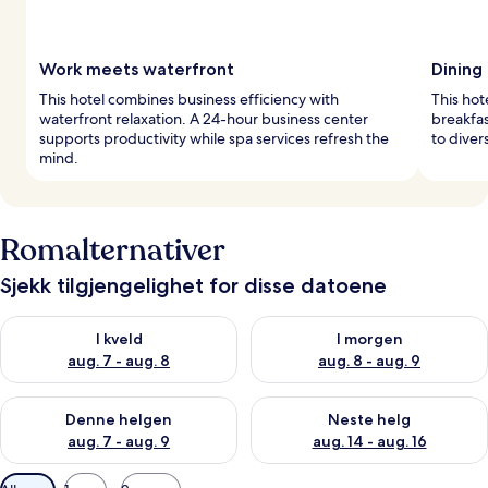
Work meets waterfront
Dining
This hotel combines business efficiency with
This hot
waterfront relaxation. A 24-hour business center
breakfas
supports productivity while spa services refresh the
to diver
mind.
Romalternativer
Sjekk tilgjengelighet for disse datoene
Sjekk tilgjengelighet for i kveld, aug. 7 - aug. 8
Sjekk tilgjengelighet for i mor
I kveld
I morgen
aug. 7 - aug. 8
aug. 8 - aug. 9
Sjekk tilgjengelighet for denne helgen, aug. 7 - aug. 9
Sjekk tilgjengelighet for neste 
Denne helgen
Neste helg
aug. 7 - aug. 9
aug. 14 - aug. 16
Tilgjengelige