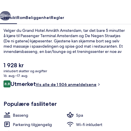
rige
Neste
81+
Oversikt
Rom
Beliggenhet
Regler
Velger du Grand Hotel Amrâth Amsterdam, tar det bare 5 minutter
å kjøre til Passenger Terminal Amsterdam og De Negen Straatjes
(De ni gatene) kjøpesenter. Gjestene kan skjemme bort seg selv
med massasje i spaavdelingen og spise god mat i restauranten. Et
innendørsbasseng, en bar/lounge og et treningssenter er noe av
det du kan se frem til hvis du velger å bo på dette hotellet i luksuriøs
stil. Den vennlige betjeningen og beliggenheten får mye skryt fra
Den
1 928 kr
andre reisende. Det er ikke langt å gå til kollektivtransport fra
nåværende
inkludert skatter og avgifter
overnattingsstedet: Det tar 4 minutter å gå til Amsterdam
prisen
16. aug.–17. aug.
sentralstasjon og 6 minutter å gå til Nieuwmarkt stasjon.
Trapp
er
Anmeldelser
Utmerket
8,8
Vis alle de 1 506 anmeldelsene
1 928 kr
8,8 av 10 –
Populære fasiliteter
Basseng
Spa
Parkering tilgjengelig
Wi-fi inkludert