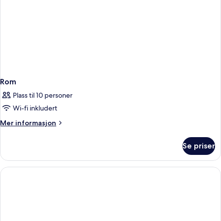
Rom
Plass til 10 personer
Wi-fi inkludert
Mer
Mer informasjon
informasjon
om
Se priser
Rom