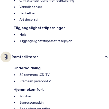
Omfattende rutiner for resirkulering
Vanndispenser
Bankettsal
Art deco-stil
Tilgjengelighetstilpasninger
Heis
Tilgjengelighetstilpasset resepsjon
Romfasiliteter
Underholdning
32 tommers LCD-TV
Premium parabol-TV
Hjemmekomfort
Minibar
Espressomaskin
Badekåper og tøfler