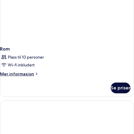
Rom
Plass til 10 personer
Wi-fi inkludert
Mer
Mer informasjon
informasjon
om
Se priser
Rom