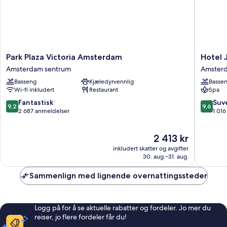
Park
Hotel
Park Plaza Victoria Amsterdam
Hotel 
Plaza
Jakarta
Amsterdam sentrum
Amsterd
Victoria
Amster
Basseng
Kjæledyrvennlig
Basse
Amsterdam
Amster
Wi-fi inkludert
Restaurant
Spa
Amsterdam
øst
sentrum
9.2
9.6
Fantastisk
Suv
9,2
9,6
av
av
2 687 anmeldelser
1 01
10,
10,
Fantastisk,
Suveren
Prisen
2 413 kr
2 687
1 016
er
anmeldelser
anmelde
inkludert skatter og avgifter
2 413 kr
30. aug.–31. aug.
Sammenlign med lignende overnattingssteder
Logg på for å se aktuelle rabatter og fordeler. Jo mer du
reiser, jo flere fordeler får du!