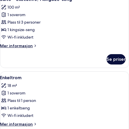
alle
100 m²
bildene
1 soverom
av
Suite
Plass til 3 personer
–
1 kingsize-seng
executive,
Wi-fi inkludert
1
Mer
Mer informasjon
kingsize-
informasjon
seng
om
Se priser
Suite
–
executive,
Åpne
Enkeltrom | Sengetøy av topp kvalitet
4
1
Enkeltrom
alle
kingsize-
18 m²
seng
bildene
1 soverom
av
Enkeltrom
Plass til 1 person
1 enkeltseng
Wi-fi inkludert
Mer
Mer informasjon
informasjon