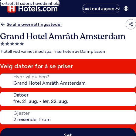
Fortsett til sidens hovedinnhold
Last ned appen
Se alle overnattingssteder
Grand Hotel Amrâth Amsterdam
Overnattingssted
med
Hotell ved vannet med spa, i nærheten av Dam-plassen
5.0
stjerner
Velg datoer for å se priser
Hvor vil du hen?
Datoer
Gjester
Søk