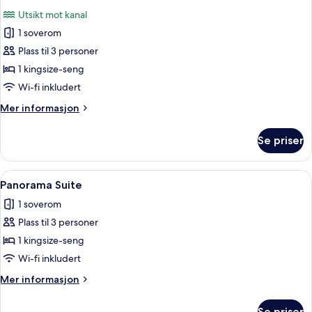
Utsikt mot kanal
1 soverom
Plass til 3 personer
1 kingsize-seng
Wi-fi inkludert
Mer
Mer informasjon
informasjon
om
Se priser
Oriental
Suite
Åpne
Panorama Suite | Sengetøy av topp kva
4
Panorama Suite
alle
1 soverom
bildene
Plass til 3 personer
av
Panorama
1 kingsize-seng
Suite
Wi-fi inkludert
Mer
Mer informasjon
informasjon
om
Se priser