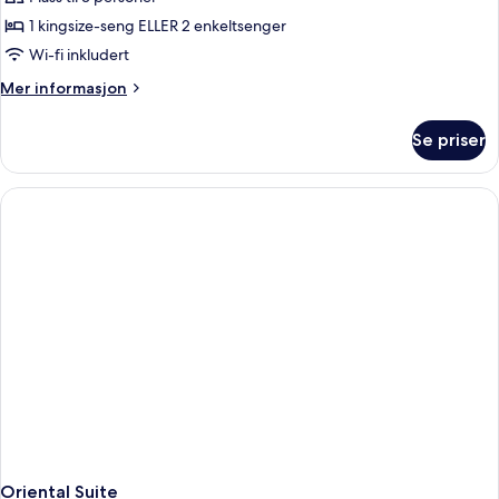
–
1 kingsize-seng ELLER 2 enkeltsenger
superior,
Wi-fi inkludert
kanalutsikt
Mer
Mer informasjon
informasjon
om
Se priser
Rom
–
superior,
kanalutsikt
Oriental Suite