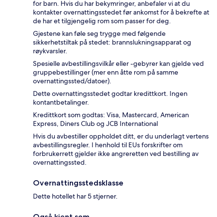
for barn. Hvis du har bekymringer, anbefaler vi at du
kontakter overnattingsstedet før ankomst for å bekrefte at
de har et tilgjengelig rom som passer for deg.
Gjestene kan føle seg trygge med følgende
sikkerhetstiltak på stedet: brannslukningsapparat og
røykvarsler.
Spesielle avbestillingsvilkår eller -gebyrer kan gjelde ved
gruppebestillinger (mer enn åtte rom på samme
overnattingssted/datoer).
Dette overnattingsstedet godtar kredittkort. Ingen
kontantbetalinger.
Kredittkort som godtas: Visa, Mastercard, American
Express, Diners Club og JCB International
Hvis du avbestiller oppholdet ditt, er du underlagt vertens
avbestillingsregler. I henhold til EUs forskrifter om
forbrukerrett gjelder ikke angreretten ved bestilling av
overnattingssted.
Overnattingsstedsklasse
Dette hotellet har 5 stjerner.
Også kjent som