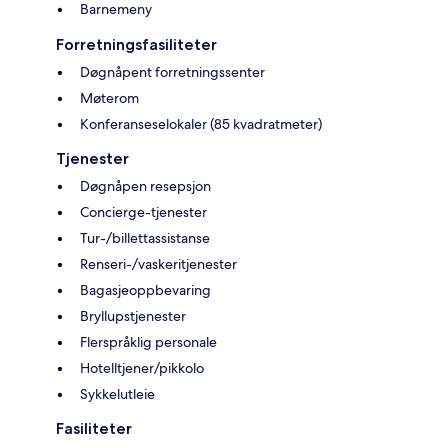
Barnemeny
Forretningsfasiliteter
Døgnåpent forretningssenter
Møterom
Konferanseselokaler (85 kvadratmeter)
Tjenester
Døgnåpen resepsjon
Concierge-tjenester
Tur-/billettassistanse
Renseri-/vaskeritjenester
Bagasjeoppbevaring
Bryllupstjenester
Flerspråklig personale
Hotelltjener/pikkolo
Sykkelutleie
Fasiliteter