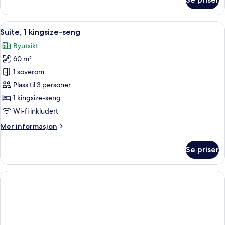
Panorama
Suite
Åpne
Suite, 1 kingsize-seng | Sengetøy av t
7
Suite, 1 kingsize-seng
alle
Byutsikt
bildene
60 m²
av
Suite,
1 soverom
1
Plass til 3 personer
kingsize-
1 kingsize-seng
seng
Wi-fi inkludert
Mer
Mer informasjon
informasjon
om
Se priser
Suite,
1
kingsize-
seng