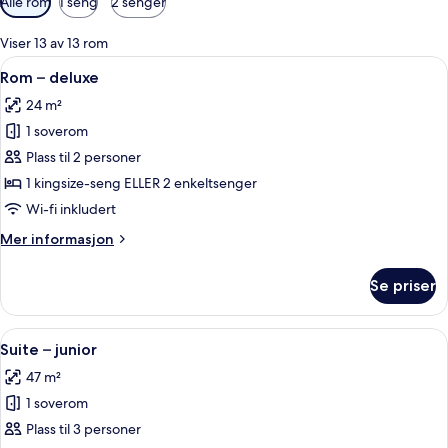
Alle rom
1 seng
2 senger
filtre
for
Viser 13 av 13 rom
rom
Åpne
Rom – deluxe | Sengetøy av topp kvali
5
Rom – deluxe
alle
24 m²
bildene
1 soverom
av
Rom
Plass til 2 personer
–
1 kingsize-seng ELLER 2 enkeltsenger
deluxe
Wi-fi inkludert
Mer
Mer informasjon
informasjon
om
Se priser
Rom
–
deluxe
Åpne
Suite – junior | Sengetøy av topp kval
4
Suite – junior
alle
47 m²
bildene
1 soverom
av
Suite
Plass til 3 personer