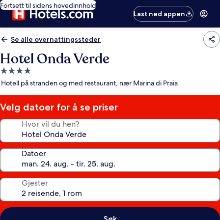
Fortsett til sidens hovedinnhold
Last ned appen
Se alle overnattingssteder
Hotel Onda Verde
Overnattingssted
med
Hotell på stranden og med restaurant, nær Marina di Praia
4.0
stjerner
Velg datoer for å se priser
Hvor vil du hen?
Datoer
Gjester
Søk