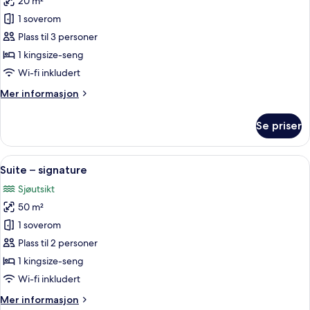
20 m²
av
Dobbeltrom
1 soverom
–
Plass til 3 personer
deluxe,
1 kingsize-seng
balkong,
Wi-fi inkludert
sjøutsikt
Mer
Mer informasjon
informasjon
om
Se priser
Dobbeltrom
–
deluxe,
Åpne
Suite – signature | 1 soverom, senger
7
balkong,
Suite – signature
alle
sjøutsikt
Sjøutsikt
bildene
50 m²
av
Suite
1 soverom
–
Plass til 2 personer
signature
1 kingsize-seng
Wi-fi inkludert
Mer
Mer informasjon