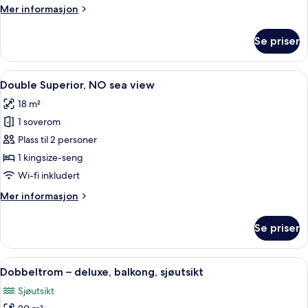
Mer
Mer informasjon
informasjon
om
Se priser
Dobbeltrom
–
superior,
Åpne
Double Superior, NO sea view | 1 sov
7
hageutsikt
Double Superior, NO sea view
alle
18 m²
bildene
1 soverom
av
Double
Plass til 2 personer
Superior,
1 kingsize-seng
NO
Wi-fi inkludert
sea
Mer
Mer informasjon
view
informasjon
om
Se priser
Double
Superior,
NO
Åpne
Dobbeltrom – deluxe, balkong, sjøuts
10
sea
Dobbeltrom – deluxe, balkong, sjøutsikt
alle
view
Sjøutsikt
bildene