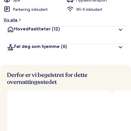
Spa
Flyplasstransport
r
Parkering inkludert
Wi-fi inkludert
t
Vis alle
a
v
Hovedfasiliteter
(12)
r
e
Føl deg som hjemme
(6)
i
s
e
n
d
e
Derfor er vi begeistret for dette
overnattingsstedet