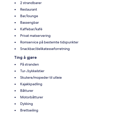
2 strandbarer
Restaurant
Bar/lounge
Bassengbar
Kaffebar/kafé
Privat matservering
Romservice på bestemte tidspunkter
Snackbar/delikatesseforretning
Ting å gjøre
På stranden
Tur-/sykkelstier
Skutere/mopeder til utleie
Kajakkpadling
Båtturer
Motorbåtturer
Dykking
Brettseiling