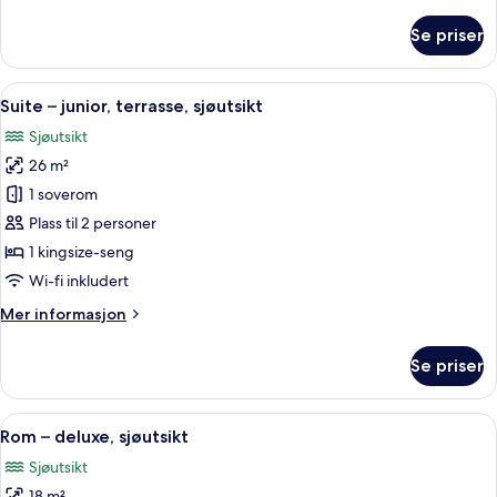
informasjon
om
Se priser
Suite
–
signature
Åpne
Suite – junior, terrasse, sjøutsikt | 
27
Suite – junior, terrasse, sjøutsikt
alle
Sjøutsikt
bildene
26 m²
av
Suite
1 soverom
–
Plass til 2 personer
junior,
1 kingsize-seng
terrasse,
Wi-fi inkludert
sjøutsikt
Mer
Mer informasjon
informasjon
om
Se priser
Suite
–
junior,
Åpne
Rom – deluxe, sjøutsikt | 1 soverom, 
9
terrasse,
Rom – deluxe, sjøutsikt
alle
sjøutsikt
Sjøutsikt
bildene
18 m²