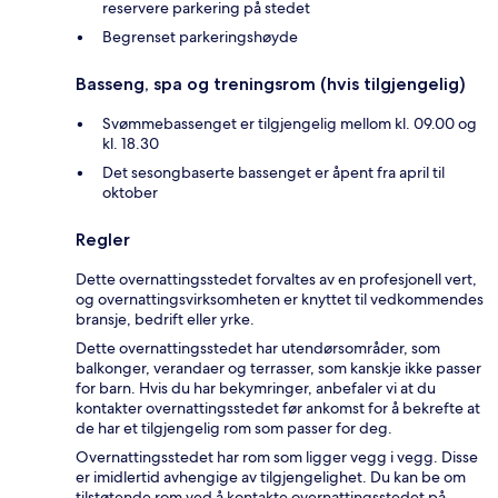
reservere parkering på stedet
Begrenset parkeringshøyde
Basseng, spa og treningsrom (hvis tilgjengelig)
Svømmebassenget er tilgjengelig mellom kl. 09.00 og
kl. 18.30
Det sesongbaserte bassenget er åpent fra april til
oktober
Regler
Dette overnattingsstedet forvaltes av en profesjonell vert,
og overnattingsvirksomheten er knyttet til vedkommendes
bransje, bedrift eller yrke.
Dette overnattingsstedet har utendørsområder, som
balkonger, verandaer og terrasser, som kanskje ikke passer
for barn. Hvis du har bekymringer, anbefaler vi at du
kontakter overnattingsstedet før ankomst for å bekrefte at
de har et tilgjengelig rom som passer for deg.
Overnattingsstedet har rom som ligger vegg i vegg. Disse
er imidlertid avhengige av tilgjengelighet. Du kan be om
tilstøtende rom ved å kontakte overnattingsstedet på