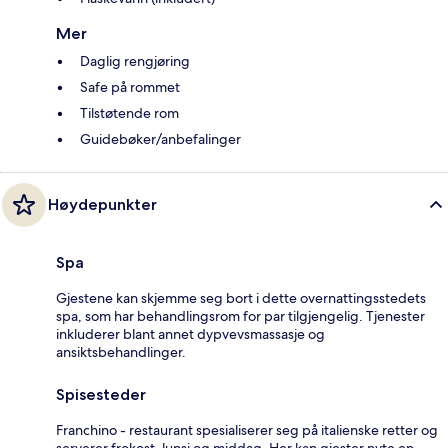
Mer
Daglig rengjøring
Safe på rommet
Tilstøtende rom
Guidebøker/anbefalinger
Høydepunkter
Spa
Gjestene kan skjemme seg bort i dette overnattingsstedets
spa, som har behandlingsrom for par tilgjengelig. Tjenester
inkluderer blant annet dypvevsmassasje og
ansiktsbehandlinger.
Spisesteder
Franchino - restaurant spesialiserer seg på italienske retter og
serverer frokost, lunsj og middag. Her kan gjester nyte en