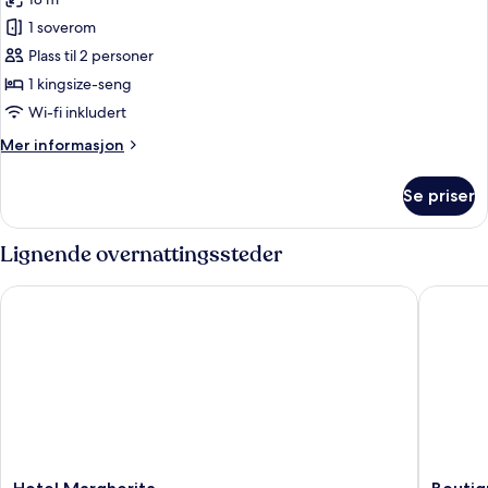
av
Rom
1 soverom
–
Plass til 2 personer
deluxe,
1 kingsize-seng
sjøutsikt
Wi-fi inkludert
Mer
Mer informasjon
informasjon
om
Se priser
Rom
–
deluxe,
Lignende overnattingssteder
sjøutsikt
Hotel Margherita
Boutique 
Hotel
Boutiqu