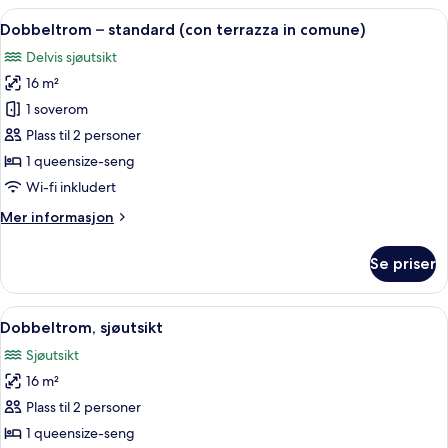
Åpne
Dobbeltrom – standard (con terrazza 
15
Dobbeltrom – standard (con terrazza in comune)
alle
Delvis sjøutsikt
bildene
16 m²
av
Dobbeltrom
1 soverom
–
Plass til 2 personer
standard
1 queensize-seng
(con
Wi-fi inkludert
terrazza
Mer
Mer informasjon
in
informasjon
comune)
om
Se priser
Dobbeltrom
–
standard
Åpne
Dobbeltrom, sjøutsikt | 1 soverom, s
8
(con
Dobbeltrom, sjøutsikt
alle
terrazza
Sjøutsikt
in
bildene
comune)
16 m²
av
Dobbeltrom,
Plass til 2 personer
sjøutsikt
1 queensize-seng