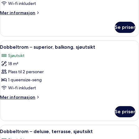
Wi-fi inkludert
Mer
Mer informasjon
informasjon
om
Se priser
Dobbeltrom,
sjøutsikt
Åpne
Dobbeltrom – superior, balkong, sjøut
50
Dobbeltrom – superior, balkong, sjøutsikt
alle
Sjøutsikt
bildene
18 m²
av
Dobbeltrom
Plass til 2 personer
–
1 queensize-seng
superior,
Wi-fi inkludert
balkong,
Mer
Mer informasjon
sjøutsikt
informasjon
om
Se priser
Dobbeltrom
–
superior,
Åpne
Dobbeltrom – deluxe, terrasse, sjøuts
35
balkong,
Dobbeltrom – deluxe, terrasse, sjøutsikt
alle
sjøutsikt