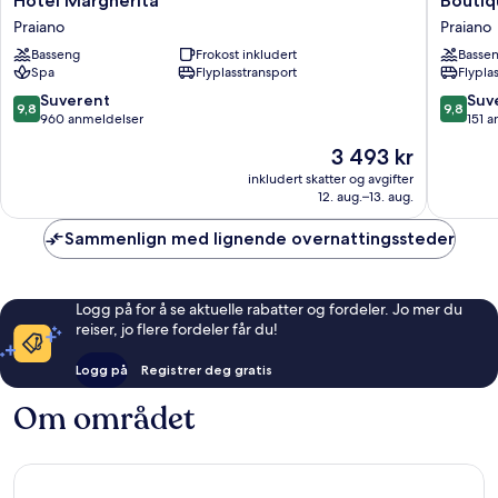
Hotel Margherita
Boutiqu
Margherita
Hotel
Praiano
Praiano
Praiano
Villa
Basseng
Frokost inkludert
Basse
Gianlica
Spa
Flyplasstransport
Flypla
Praiano
9.8
9.8
Suverent
Suv
9,8
9,8
av
av
960 anmeldelser
151 
10,
10,
Prisen
3 493 kr
Suverent,
Suveren
er
960
151
inkludert skatter og avgifter
3 493 kr
12. aug.–13. aug.
anmeldelser
anmelde
Sammenlign med lignende overnattingssteder
Logg på for å se aktuelle rabatter og fordeler. Jo mer du
reiser, jo flere fordeler får du!
Logg på
Registrer deg gratis
Om området