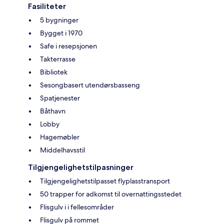
Fasiliteter
5 bygninger
Bygget i 1970
Safe i resepsjonen
Takterrasse
Bibliotek
Sesongbasert utendørsbasseng
Spatjenester
Båthavn
Lobby
Hagemøbler
Middelhavsstil
Tilgjengelighetstilpasninger
Tilgjengelighetstilpasset flyplasstransport
50 trapper for adkomst til overnattingsstedet
Flisgulv i i fellesområder
Flisgulv på rommet