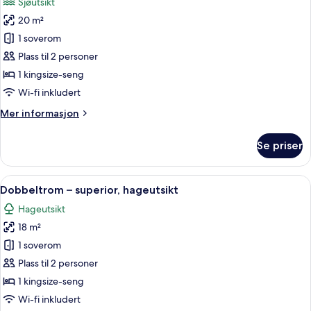
Sjøutsikt
bildene
20 m²
av
Dobbeltrom
1 soverom
–
Plass til 2 personer
deluxe,
1 kingsize-seng
terrasse,
Wi-fi inkludert
sjøutsikt
Mer
Mer informasjon
informasjon
om
Se priser
Dobbeltrom
–
deluxe,
Åpne
Dobbeltrom – superior, hageutsikt | 
6
terrasse,
Dobbeltrom – superior, hageutsikt
alle
sjøutsikt
Hageutsikt
bildene
18 m²
av
Dobbeltrom
1 soverom
–
Plass til 2 personer
superior,
1 kingsize-seng
hageutsikt
Wi-fi inkludert