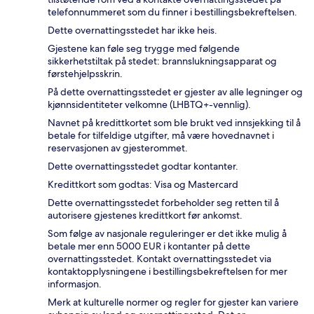
telefonnummeret som du finner i bestillingsbekreftelsen.
Dette overnattingsstedet har ikke heis.
Gjestene kan føle seg trygge med følgende
sikkerhetstiltak på stedet: brannslukningsapparat og
førstehjelpsskrin.
På dette overnattingsstedet er gjester av alle legninger og
kjønnsidentiteter velkomne (LHBTQ+-vennlig).
Navnet på kredittkortet som ble brukt ved innsjekking til å
betale for tilfeldige utgifter, må være hovednavnet i
reservasjonen av gjesterommet.
Dette overnattingsstedet godtar kontanter.
Kredittkort som godtas: Visa og Mastercard
Dette overnattingsstedet forbeholder seg retten til å
autorisere gjestenes kredittkort før ankomst.
Som følge av nasjonale reguleringer er det ikke mulig å
betale mer enn 5000 EUR i kontanter på dette
overnattingsstedet. Kontakt overnattingsstedet via
kontaktopplysningene i bestillingsbekreftelsen for mer
informasjon.
Merk at kulturelle normer og regler for gjester kan variere