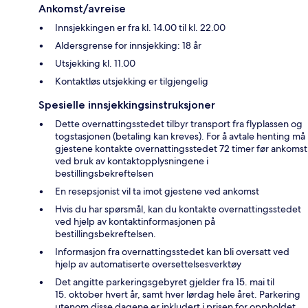
Ankomst/avreise
Innsjekkingen er fra kl. 14.00 til kl. 22.00
Aldersgrense for innsjekking: 18 år
Utsjekking kl. 11.00
Kontaktløs utsjekking er tilgjengelig
Spesielle innsjekkingsinstruksjoner
Dette overnattingsstedet tilbyr transport fra flyplassen og
togstasjonen (betaling kan kreves). For å avtale henting må
gjestene kontakte overnattingsstedet 72 timer før ankomst
ved bruk av kontaktopplysningene i
bestillingsbekreftelsen
En resepsjonist vil ta imot gjestene ved ankomst
Hvis du har spørsmål, kan du kontakte overnattingsstedet
ved hjelp av kontaktinformasjonen på
bestillingsbekreftelsen.
Informasjon fra overnattingsstedet kan bli oversatt ved
hjelp av automatiserte oversettelsesverktøy
Det angitte parkeringsgebyret gjelder fra 15. mai til
15. oktober hvert år, samt hver lørdag hele året. Parkering
utenom disse dagene er inkludert i prisen for oppholdet.