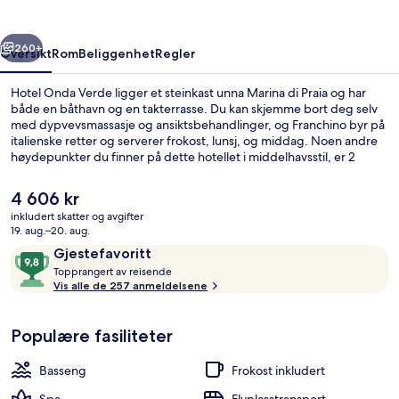
rige
Neste
260+
Oversikt
Rom
Beliggenhet
Regler
Hotel Onda Verde ligger et steinkast unna Marina di Praia og har
både en båthavn og en takterrasse. Du kan skjemme bort deg selv
med dypvevsmassasje og ansiktsbehandlinger, og Franchino byr på
italienske retter og serverer frokost, lunsj, og middag. Noen andre
høydepunkter du finner på dette hotellet i middelhavsstil, er 2
strandbarer, en bassengbar og et sesongbasert utendørs basseng.
Mange reisende liker den vennlige betjeningen.
Den
4 606 kr
nåværende
inkludert skatter og avgifter
prisen
19. aug.–20. aug.
Sesongbasert utendørsbasseng, bassen
er
Anmeldelser
9,8
Gjestefavoritt
4 606 kr
T
av
Topprangert av reisende
o
Vis alle de 257 anmeldelsene
10,
p
Gjestefavoritt
p
Populære fasiliteter
r
a
n
Basseng
Frokost inkludert
g
e