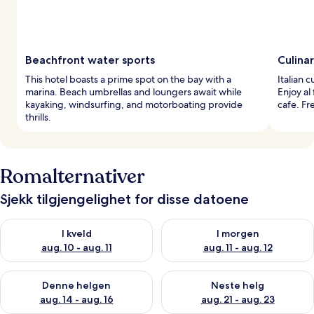
Beachfront water sports
Culinar
This hotel boasts a prime spot on the bay with a
Italian 
marina. Beach umbrellas and loungers await while
Enjoy al 
kayaking, windsurfing, and motorboating provide
cafe. Fr
thrills.
Romalternativer
Sjekk tilgjengelighet for disse datoene
Sjekk tilgjengelighet for i kveld, aug. 10 - aug. 11
Sjekk tilgjengelighet for i morg
I kveld
I morgen
aug. 10 - aug. 11
aug. 11 - aug. 12
Sjekk tilgjengelighet for denne helgen, aug. 14 - aug. 16
Sjekk tilgjengelighet for neste
Denne helgen
Neste helg
aug. 14 - aug. 16
aug. 21 - aug. 23