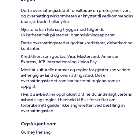
Dette overnattingsstedet forvaltes av en profesjonell vert,
og overnattingsvirksomheten er knyttet til vedkommendes
bransje, bedrift eller yrke.
Gjestene kan føle seg trygge med følgende
sikkerhetstiltak på stedet: brannslukningsapparat.
Dette overnattingsstedet godtar kredittkort, debetkort og
kontanter.
Kredittkort som godtas: Visa, Mastercard, American
Express, JCB International og Union Pay
Merk at kulturelle normer og regler for gjester kan variere
avhengig av land og overnattingssted. Det er
overnattingsstedet som har bestemt reglene som er
oppgitt.
Hvis du avbestiller oppholdet ditt, er du underlagt vertens
avbestillingsregler. I henhold til EUs forskrifter om
forbrukerrett gjelder ikke angreretten ved bestilling av
overnattingssted.
Også kjent som
Gurney Penang