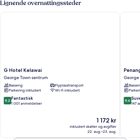
Lignende overnattingssteder
1
soverom
G Hotel Kelawai
Penang M
G
Penang
G Hotel Kelawai
Penang
Hotel
Marriott
George Town sentrum
George 
Kelawai
Hotel
Basseng
Flyplasstransport
Basse
George
George
Parkering inkludert
Wi-fi inkludert
Parker
Town
Town
sentrum
sentrum
9.2
9.6
Fantastisk
Suv
9,2
9,6
av
av
1 001 anmeldelser
147 
10,
10,
Fantastisk,
Suveren
Prisen
1 172 kr
1 001
147
er
anmeldelser
anmelde
inkludert skatter og avgifter
1 172 kr
22. aug.–23. aug.