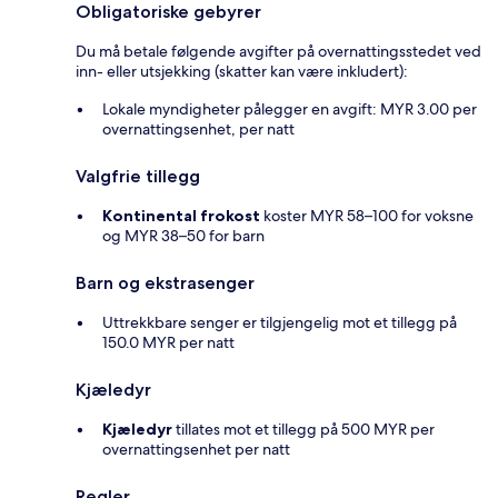
Obligatoriske gebyrer
Du må betale følgende avgifter på overnattingsstedet ved
inn- eller utsjekking (skatter kan være inkludert):
Lokale myndigheter pålegger en avgift: MYR 3.00 per
overnattingsenhet, per natt
Valgfrie tillegg
Kontinental frokost
koster MYR 58–100 for voksne
og MYR 38–50 for barn
Barn og ekstrasenger
Uttrekkbare senger er tilgjengelig mot et tillegg på
150.0 MYR per natt
Kjæledyr
Kjæledyr
tillates mot et tillegg på 500 MYR per
overnattingsenhet per natt
Regler