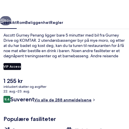
rige
Neste
50+
Oversikt
Rom
Beliggenhet
Regler
Ascott Gurney Penang ligger bare 5 minutter med bil fra Gurney
Drive og KOMTAR. 2 utendørsbassenger byr på mye moro, og etter
at du har badet og kost deg, kan du ta turen til restauranten for å få
noe mat eller bestille en drink i baren. Noen andre fasiliteter er et
døgnåpent treningssenter og et barnebasseng. Andre reisende
skryter av blant annet den vennlige betjeningen.
VIP Access
Den
1 255 kr
2 utendørsbassenger og solsenger
nåværende
inkludert skatter og avgifter
prisen
22. aug.–23. aug.
er
Anmeldelser
Suverent
9,4
Vis alle de 288 anmeldelsene
1 255 kr
9,4 av 10 –
Populære fasiliteter