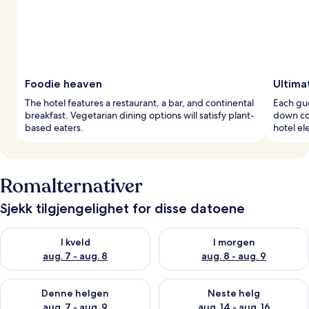
Foodie heaven
Ultima
The hotel features a restaurant, a bar, and continental
Each gu
breakfast. Vegetarian dining options will satisfy plant-
down com
based eaters.
hotel el
Romalternativer
Sjekk tilgjengelighet for disse datoene
Sjekk tilgjengelighet for i kveld, aug. 7 - aug. 8
Sjekk tilgjengelighet for i mor
I kveld
I morgen
aug. 7 - aug. 8
aug. 8 - aug. 9
Sjekk tilgjengelighet for denne helgen, aug. 7 - aug. 9
Sjekk tilgjengelighet for neste 
Denne helgen
Neste helg
aug. 7 - aug. 9
aug. 14 - aug. 16