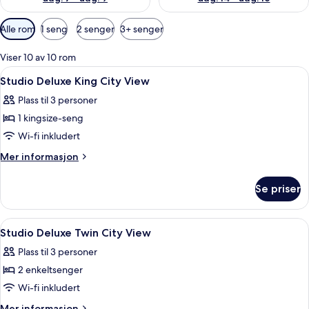
Tilgjengelige
Alle rom
1 seng
2 senger
3+ senger
filtre
for
Viser 10 av 10 rom
rom
Åpne
Sengetøy av topp kvalitet, dundyner,
8
Studio Deluxe King City View
alle
Plass til 3 personer
bildene
1 kingsize-seng
av
Studio
Wi-fi inkludert
Deluxe
Mer
Mer informasjon
King
informasjon
om
City
Se priser
Studio
View
Deluxe
King
Åpne
Sengetøy av topp kvalitet, dundyner,
7
City
Studio Deluxe Twin City View
alle
View
Plass til 3 personer
bildene
2 enkeltsenger
av
Studio
Wi-fi inkludert
Deluxe
Mer
Mer informasjon