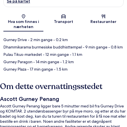
Se på kartet
Kart
Hva som finnes i
Transport
Restauranter
nærheten
Gurney Drive
- 2 min gange
- 0.2 km
Dhammikarama burmesiske buddhisttempel
- 9 min gange
- 0.8 km
Pulau Tikus-markedet
- 12 min gange
- 1.1 km
Gurney Paragon
- 14 min gange
- 1.2 km
Gurney Plaza
- 17 min gange
- 1.5 km
Om dette overnattingsstedet
Ascott Gurney Penang
Ascott Gurney Penang ligger bare 5 minutter med bil fra Gurney Drive
og KOMTAR. 2 utendørsbassenger byr på mye moro, og etter at du har
badet og kost deg, kan du ta turen til restauranten for å få noe mat eller
bestille en drink i baren. Noen andre fasiliteter er et døgnåpent
treningssenter og et barnebasseng. Andre reisende skryter av blant