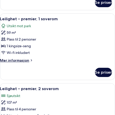
Se priser
Studio
–
premier,
Åpne
Sengetøy av topp kvalitet, dundyner,
8
2
Leilighet – premier, 1 soverom
alle
enkeltsenger
Utsikt mot park
bildene
59 m²
av
Leilighet
Plass til 2 personer
–
1 kingsize-seng
premier,
Wi-fi inkludert
1
Mer
Mer informasjon
soverom
informasjon
om
Se priser
Leilighet
–
premier,
Åpne
Sengetøy av topp kvalitet, dundyner,
8
1
Leilighet – premier, 2 soverom
alle
soverom
Sjøutsikt
bildene
107 m²
av
Leilighet
Plass til 4 personer