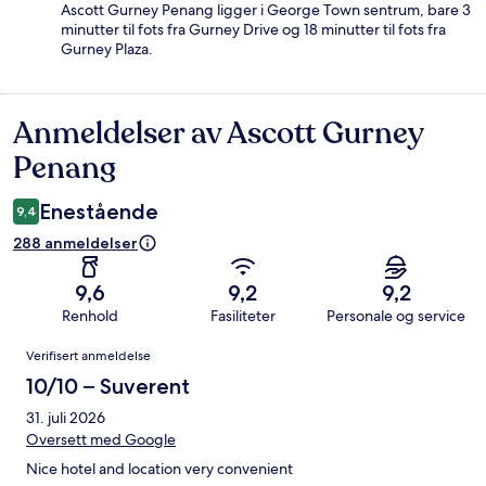
Ascott Gurney Penang ligger i George Town sentrum, bare 3
minutter til fots fra Gurney Drive og 18 minutter til fots fra
Gurney Plaza.
Anmeldelser av Ascott Gurney
Anmeldelser
Penang
Enestående
9,4
288 anmeldelser
9,6
9,2
9,2
Renhold
Fasiliteter
Personale og service
Anmeldelser
Verifisert anmeldelse
10/10 – Suverent
31. juli 2026
Oversett med Google
Nice hotel and location very convenient