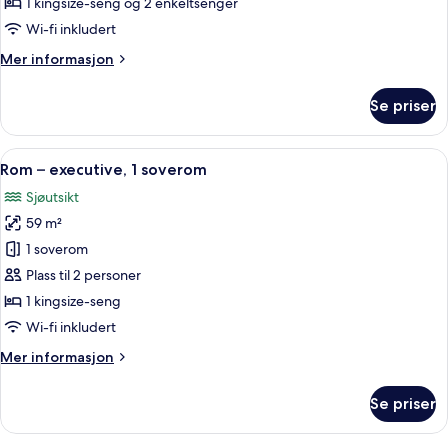
–
1 kingsize-seng og 2 enkeltsenger
premier,
Wi-fi inkludert
2
Mer
Mer informasjon
soverom
informasjon
om
Se priser
Leilighet
–
premier,
Åpne
Sengetøy av topp kvalitet, dundyner,
6
2
Rom – executive, 1 soverom
alle
soverom
Sjøutsikt
bildene
59 m²
av
Rom
1 soverom
–
Plass til 2 personer
executive,
1 kingsize-seng
1
Wi-fi inkludert
soverom
Mer
Mer informasjon
informasjon
om
Se priser
Rom
–
executive,