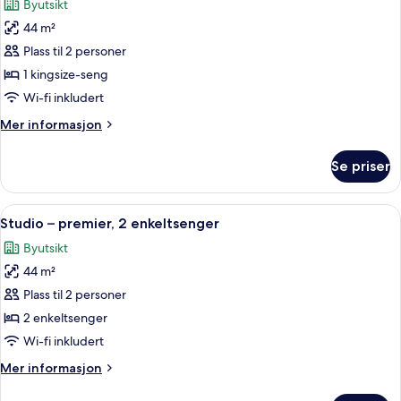
Byutsikt
bildene
44 m²
av
Studio
Plass til 2 personer
–
1 kingsize-seng
premier
Wi-fi inkludert
Mer
Mer informasjon
informasjon
om
Se priser
Studio
–
premier
Åpne
Sengetøy av topp kvalitet, dundyner,
6
Studio – premier, 2 enkeltsenger
alle
Byutsikt
bildene
44 m²
av
Studio
Plass til 2 personer
–
2 enkeltsenger
premier,
Wi-fi inkludert
2
Mer
Mer informasjon
enkeltsenger
informasjon
om