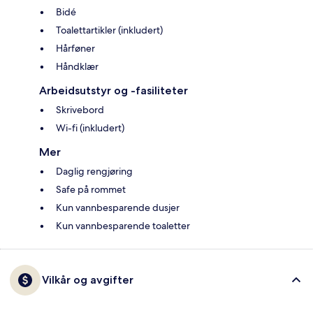
Bidé
Toalettartikler (inkludert)
Hårføner
Håndklær
Arbeidsutstyr og -fasiliteter
Skrivebord
Wi-fi (inkludert)
Mer
Daglig rengjøring
Safe på rommet
Kun vannbesparende dusjer
Kun vannbesparende toaletter
Vilkår og avgifter