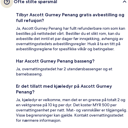
Ofte stilte spørsmål
Tilbyr Ascott Gurney Penang gratis avbestilling og
full refusjon?
Ja, Ascott Gurney Penang har fullt refunderbare rom som kan
bestilles på nettstedet vårt. Bestiller du et slikt rom, kan du
avbestille det inntil et par dager før innsjekking, avhengig av
overnattingsstedets avbestillingsregler. Husk å ta en titt på
avbestillingsreglene for spesifikke vilkår og betingelser.
Har Ascott Gurney Penang basseng?
Ja, overnattingsstedet har 2 utendørsbassenger og et
barnebasseng.
Er det tillatt med kjæledyr på Ascott Gurney
Penang?
Ja, kjæledyr er velkomne, men det er en grense på totalt 2 og
en vektgrense på 10 kg per dyr. Det koster MYR 500 per
overnattingsenhet per natt. Mat- og vannskåler er tilgjengelig.
Visse begrensninger kan gjelde. Kontakt overnattingsstedet
for nærmere informasjon.