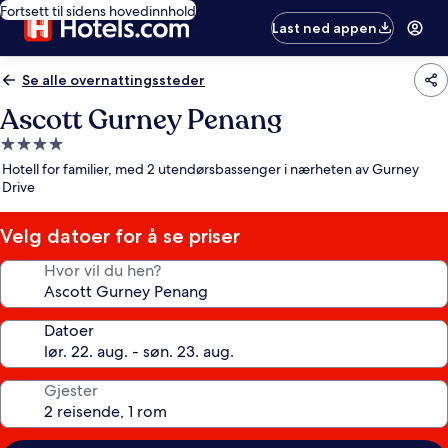
Fortsett til sidens hovedinnhold
Last ned appen
Se alle overnattingssteder
Ascott Gurney Penang
Overnattingssted
med
Hotell for familier, med 2 utendørsbassenger i nærheten av Gurney
4.0
Drive
stjerner
Velg datoer for å se priser
Hvor vil du hen?
Datoer
Gjester