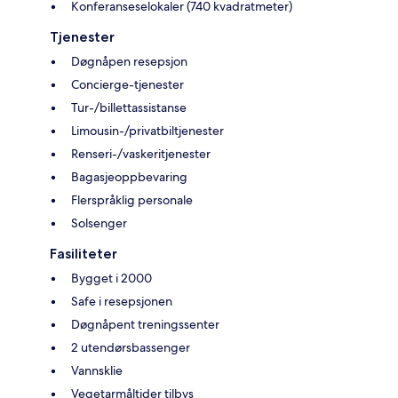
Konferanseselokaler (740 kvadratmeter)
Tjenester
Døgnåpen resepsjon
Concierge-tjenester
Tur-/billettassistanse
Limousin-/privatbiltjenester
Renseri-/vaskeritjenester
Bagasjeoppbevaring
Flerspråklig personale
Solsenger
Fasiliteter
Bygget i 2000
Safe i resepsjonen
Døgnåpent treningssenter
2 utendørsbassenger
Vannsklie
Vegetarmåltider tilbys