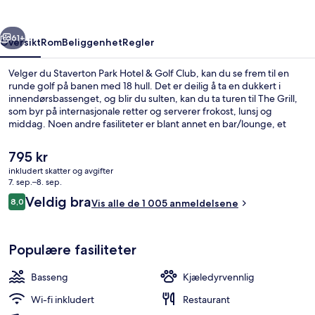
Golf
Club
rige
Neste
61+
Oversikt
Rom
Beliggenhet
Regler
Velger du Staverton Park Hotel & Golf Club, kan du se frem til en
runde golf på banen med 18 hull. Det er deilig å ta en dukkert i
innendørsbassenget, og blir du sulten, kan du ta turen til The Grill,
som byr på internasjonale retter og serverer frokost, lunsj og
middag. Noen andre fasiliteter er blant annet en bar/lounge, et
helsestudio og et treningssenter. Mange reisende liker den
vennlige betjeningen.
Den
795 kr
nåværende
inkludert skatter og avgifter
prisen
7. sep.–8. sep.
Innendørsbasseng
er
Anmeldelser
Veldig bra
8,0
Vis alle de 1 005 anmeldelsene
795 kr
8,0 av 10 –
Populære fasiliteter
Basseng
Kjæledyrvennlig
Wi-fi inkludert
Restaurant