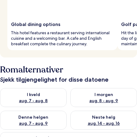
Global dining options
Golf p
This hotel features a restaurant serving international
Hit the l
cuisine and a welcoming bar. A cafe and English
day of g
breakfast complete the culinary journey.
maintain
Romalternativer
Sjekk tilgjengelighet for disse datoene
Sjekk tilgjengelighet for i kveld, aug. 7 - aug. 8
Sjekk tilgjengelighet for i mor
I kveld
I morgen
aug. 7 - aug. 8
aug. 8 - aug. 9
Sjekk tilgjengelighet for denne helgen, aug. 7 - aug. 9
Sjekk tilgjengelighet for neste 
Denne helgen
Neste helg
aug. 7 - aug. 9
aug. 14 - aug. 16
Åpne
Skrivebord, lydisolert, strykejern/-bret