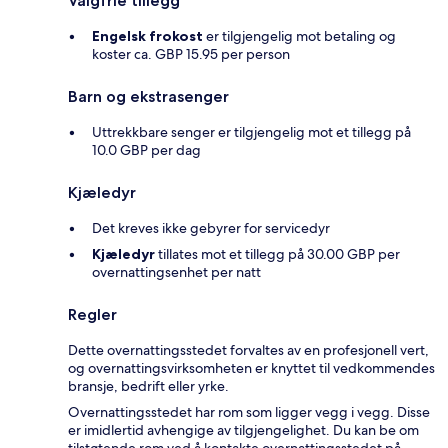
Valgfrie tillegg
Engelsk frokost
er tilgjengelig mot betaling og
koster ca. GBP 15.95 per person
Barn og ekstrasenger
Uttrekkbare senger er tilgjengelig mot et tillegg på
10.0 GBP per dag
Kjæledyr
Det kreves ikke gebyrer for servicedyr
Kjæledyr
tillates mot et tillegg på 30.00 GBP per
overnattingsenhet per natt
Regler
Dette overnattingsstedet forvaltes av en profesjonell vert,
og overnattingsvirksomheten er knyttet til vedkommendes
bransje, bedrift eller yrke.
Overnattingsstedet har rom som ligger vegg i vegg. Disse
er imidlertid avhengige av tilgjengelighet. Du kan be om
tilstøtende rom ved å kontakte overnattingsstedet på