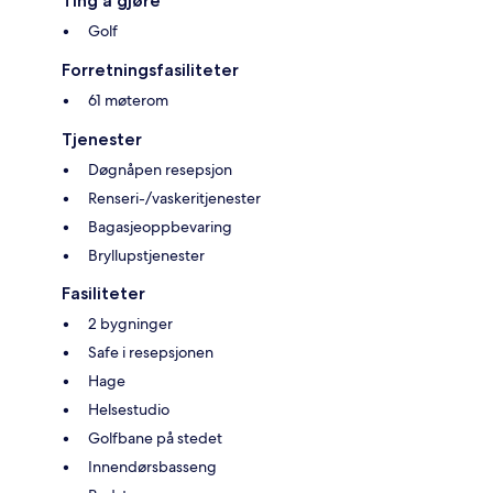
Ting å gjøre
Golf
Forretningsfasiliteter
61 møterom
Tjenester
Døgnåpen resepsjon
Renseri-/vaskeritjenester
Bagasjeoppbevaring
Bryllupstjenester
Fasiliteter
2 bygninger
Safe i resepsjonen
Hage
Helsestudio
Golfbane på stedet
Innendørsbasseng