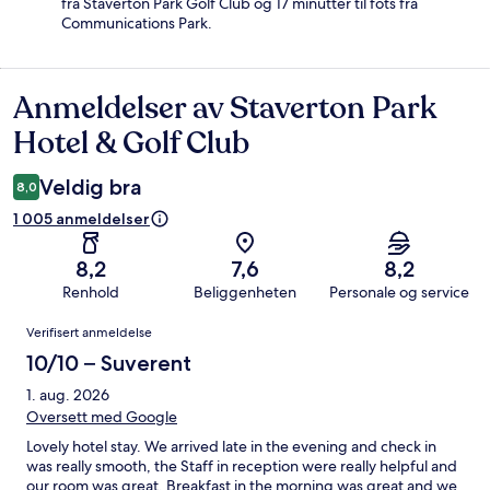
fra Staverton Park Golf Club og 17 minutter til fots fra
Communications Park.
Anmeldelser av Staverton Park
Anmeldelser
Hotel & Golf Club
Veldig bra
8,0
1 005 anmeldelser
8,2
7,6
8,2
Renhold
Beliggenheten
Personale og service
Anmeldelser
Verifisert anmeldelse
10/10 – Suverent
1. aug. 2026
Oversett med Google
Lovely hotel stay. We arrived late in the evening and check in
was really smooth, the Staff in reception were really helpful and
our room was great. Breakfast in the morning was great and we