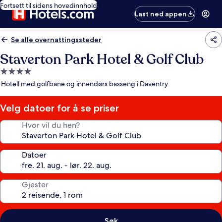
Fortsett til sidens hovedinnhold
Last ned appen
Se alle overnattingssteder
Staverton Park Hotel & Golf Club
Overnattingssted
med
Hotell med golfbane og innendørs basseng i Daventry
4.0
stjerner
Velg datoer for å se priser
Hvor vil du hen?
Datoer
Gjester
Søk