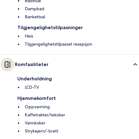
Badstue
Dampbad
Bankettsal
Tilgjengelighetstilpasninger
Heis
Tilgjengelighetstilpasset resepsjon
Romfasiliteter
Underholdning
LCD-TV
Hjemmekomfort
Oppvarming
Kaffetrakter/tekoker
Vannkoker
Strykejern/-brett