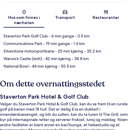
Kart
Hva som finnes i
Transport
Restauranter
nærheten
Staverton Park Golf Club
- 6 min gange
- 0.5 km
Communications Park
- 19 min gange
- 1.6 km
Silverstone motorsportbane
- 25 min kjøring
- 35.2 km
Warwick Castle (slott)
- 42 min kjøring
- 38.8 km
National Bowl
- 44 min kjøring
- 55.5 km
Om dette overnattingsstedet
Staverton Park Hotel & Golf Club
Velger du Staverton Park Hotel & Golf Club, kan du se frem til en runde
golf på banen med 18 hull. Det er deilig å ta en dukkert i
innendørsbassenget, og blir du sulten, kan du ta turen til The Grill, som
byr på internasjonale retter og serverer frokost, lunsj og middag. Noen
andre fasiliteter er blant annet en bar/lounge, et helsestudio og et
treningssenter. Mange reisende liker den vennlige betjeningen.