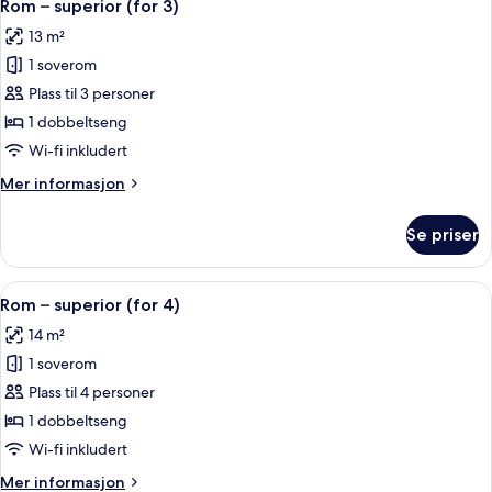
8
Rom – superior (for 3)
alle
13 m²
bildene
1 soverom
av
Rom
Plass til 3 personer
–
1 dobbeltseng
superior
Wi-fi inkludert
(for
Mer
Mer informasjon
3)
informasjon
om
Se priser
Rom
–
superior
Åpne
Skrivebord, lydisolert, strykejern/-bret
7
(for
Rom – superior (for 4)
alle
3)
14 m²
bildene
1 soverom
av
Rom
Plass til 4 personer
–
1 dobbeltseng
superior
Wi-fi inkludert
(for
Mer
Mer informasjon