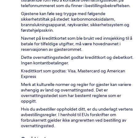
telefonnummeret som du finner i bestillingsbekreftelsen.
Gjestene kan føle seg trygge med følgende
sikkerhetstiltak på stedet: karbonmonoksidalarm,
brannslukningsapparat, røykvarsler, sikkerhetssystem og
førstehjelpsskrin.
Navnet på kredittkortet som ble brukt ved innsjekking til å
betale for tilfeldige utgifter, må være hovednavnet i
reservasjonen av gjesterommet.
Dette overnattingsstedet godtar kredittkort og debetkort.
Ingen kontantbetalinger.
Kredittkort som godtas: Visa, Mastercard og American
Express
Merk at kulturelle normer og regler for gjester kan variere
avhengig av land og overnattingssted. Det er
overnattingsstedet som har bestemt reglene som er
oppgitt.
Hvis du avbestiller oppholdet ditt, er du underlagt vertens
avbestillingsregler. I henhold til EUs forskrifter om
forbrukerrett gjelder ikke angreretten ved bestilling av
overnattingssted.