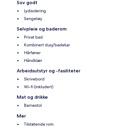
Sov godt
Lydisolering
Sengetøy
Selvpleie og baderom
Privat bad
Kombinert dusj/badekar
Hårføner
Håndklær
Arbeidsutstyr og -fasiliteter
Skrivebord
Wi-fi (inkludert)
Mat og drikke
Barnestol
Mer
Tilstøtende rom