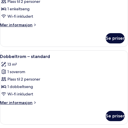
Tomannsrom
Plass til 2 personer
–
1 enkeltseng
standard
Wi-fi inkludert
Mer
Mer informasjon
informasjon
om
Se priser
Tomannsrom
–
standard
Åpne
Dobbeltrom – standard | Skrivebord, lyd
10
Dobbeltrom – standard
alle
13 m²
bildene
1 soverom
av
Dobbeltrom
Plass til 2 personer
–
1 dobbeltseng
standard
Wi-fi inkludert
Mer
Mer informasjon
informasjon
om
Se priser
Dobbeltrom
–
standard