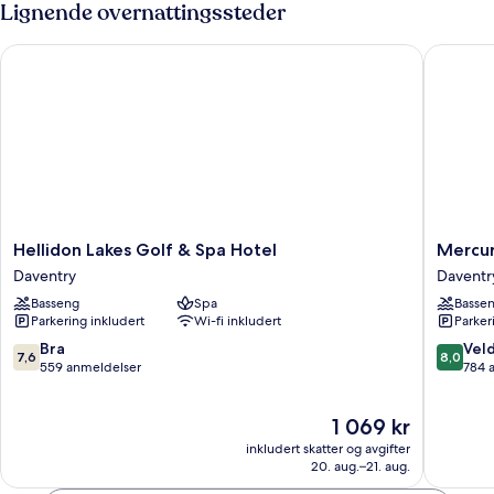
Lignende overnattingssteder
Hellidon Lakes Golf & Spa Hotel
Mercure 
Hellidon
Mercur
Hellidon Lakes Golf & Spa Hotel
Mercur
Lakes
Daventr
Daventry
Daventr
Golf
Court
Basseng
Spa
Basse
&
Hotel
Parkering inkludert
Wi-fi inkludert
Parker
Spa
Daventr
Hotel
7.6
8.0
Bra
Veld
7,6
8,0
Daventry
av
av
559 anmeldelser
784 
10,
10,
Bra,
Veldig
Prisen
1 069 kr
559
bra,
er
anmeldelser
784
inkludert skatter og avgifter
1 069 kr
anmelde
20. aug.–21. aug.