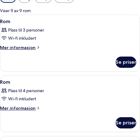
filtre
for
Viser 9 av 9 rom
rom
Åpne
Lydisolert, barnesenger, wi-fi (inklude
12
Rom
alle
Plass til 3 personer
bildene
Wi-fi inkludert
av
Rom
Mer
Mer informasjon
informasjon
om
Se priser
Rom
Åpne
Lydisolert, barnesenger, wi-fi (inklude
13
Rom
alle
Plass til 4 personer
bildene
Wi-fi inkludert
av
Rom
Mer
Mer informasjon
informasjon
om
Se priser
Rom
Åpne
Lydisolert, barnesenger, wi-fi (inklude