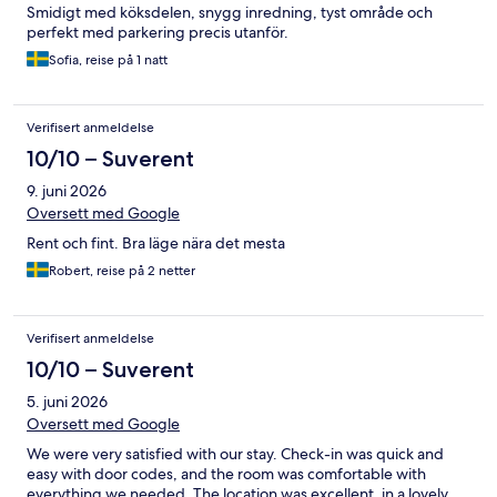
Smidigt med köksdelen, snygg inredning, tyst område och
perfekt med parkering precis utanför.
Sofia, reise på 1 natt
Verifisert anmeldelse
10/10 – Suverent
9. juni 2026
Oversett med Google
Rent och fint. Bra läge nära det mesta
Robert, reise på 2 netter
Verifisert anmeldelse
10/10 – Suverent
5. juni 2026
Oversett med Google
We were very satisfied with our stay. Check-in was quick and
easy with door codes, and the room was comfortable with
everything we needed. The location was excellent, in a lovely