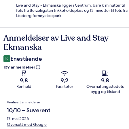
Live and Stay - Ekmanska ligger i Centrum, bare 6 minutter til
fots fra Berzeliigatan trikkeholdeplass og 13 minutter til fots fra
Liseberg fornøyelsespark.
Anmeldelser av Live and Stay -
Anmeldelser
Ekmanska
Enestående
10
139 anmeldelser
9,8
9,2
9,8
Renhold
Fasiliteter
Overnattingsstedets
bygg og tilstand
Anmeldelser
Verifisert anmeldelse
10/10 – Suverent
17. mai 2026
Oversett med Google