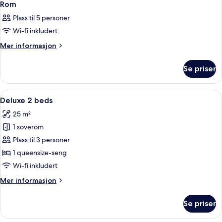
10
Rom
alle
Plass til 5 personer
bildene
Wi-fi inkludert
av
Rom
Mer
Mer informasjon
informasjon
om
Se priser
Rom
Åpne
Deluxe 2 beds | Lydisolert, barnesenger
12
Deluxe 2 beds
alle
25 m²
bildene
1 soverom
av
Deluxe
Plass til 3 personer
2
1 queensize-seng
beds
Wi-fi inkludert
Mer
Mer informasjon
informasjon
om
Se priser
Deluxe
2