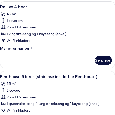
beds
Åpne
Deluxe 4 beds | Lydisolert, barnesenge
10
Deluxe 4 beds
alle
40 m²
bildene
1 soverom
av
Deluxe
Plass til 4 personer
4
1 kingsize-seng og 1 køyeseng (enkel)
beds
Wi-fi inkludert
Mer
Mer informasjon
informasjon
om
Se priser
Deluxe
4
beds
Åpne
Penthouse 5 beds (staircase inside the
10
Penthouse 5 beds (staircase inside the Penthouse)
alle
55 m²
bildene
2 soverom
av
Penthouse
Plass til 5 personer
5
1 queensize-seng, 1 lang enkeltseng og 1 køyeseng (enkel)
beds
Wi-fi inkludert