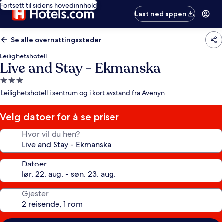
Fortsett til sidens hovedinnhold
Last ned appen
Se alle overnattingssteder
Leilighetshotell
Live and Stay - Ekmanska
Overnattingssted
med
Leilighetshotell i sentrum og i kort avstand fra Avenyn
3.0
stjerner
Velg datoer for å se priser
Hvor vil du hen?
Datoer
Gjester