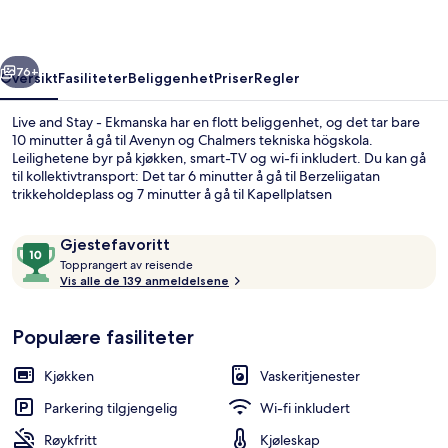
Ekmanska
rige
Neste
76+
Oversikt
Fasiliteter
Beliggenhet
Priser
Regler
Live and Stay - Ekmanska har en flott beliggenhet, og det tar bare
10 minutter å gå til Avenyn og Chalmers tekniska högskola.
Leilighetene byr på kjøkken, smart-TV og wi-fi inkludert. Du kan gå
til kollektivtransport: Det tar 6 minutter å gå til Berzeliigatan
trikkeholdeplass og 7 minutter å gå til Kapellplatsen
trikkeholdeplass.
Anmeldelser
10
Gjestefavoritt
T
av
Topprangert av reisende
o
Vis alle de 139 anmeldelsene
10,
Deluxe Superior | Oppholdsområde | 
p
Gjestefavoritt
p
Populære fasiliteter
r
a
n
Kjøkken
Vaskeritjenester
g
e
Parkering tilgjengelig
Wi-fi inkludert
r
Røykfritt
Kjøleskap
t