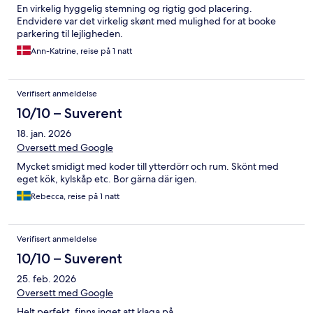
En virkelig hyggelig stemning og rigtig god placering.
Endvidere var det virkelig skønt med mulighed for at booke
parkering til lejligheden.
Ann-Katrine, reise på 1 natt
Verifisert anmeldelse
10/10 – Suverent
18. jan. 2026
Oversett med Google
Mycket smidigt med koder till ytterdörr och rum. Skönt med
eget kök, kylskåp etc. Bor gärna där igen.
Rebecca, reise på 1 natt
Verifisert anmeldelse
10/10 – Suverent
25. feb. 2026
Oversett med Google
Helt perfekt, finns inget att klaga på.