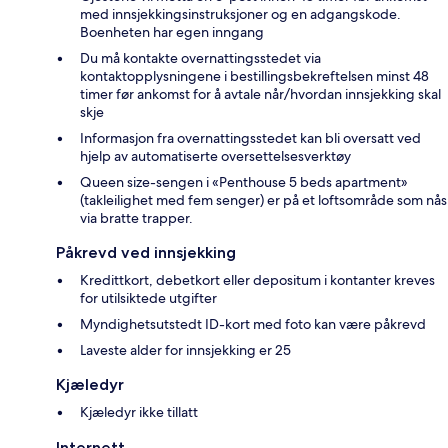
med innsjekkingsinstruksjoner og en adgangskode.
Boenheten har egen inngang
Du må kontakte overnattingsstedet via
kontaktopplysningene i bestillingsbekreftelsen minst 48
timer før ankomst for å avtale når/hvordan innsjekking skal
skje
Informasjon fra overnattingsstedet kan bli oversatt ved
hjelp av automatiserte oversettelsesverktøy
Queen size-sengen i «Penthouse 5 beds apartment»
(takleilighet med fem senger) er på et loftsområde som nås
via bratte trapper.
Påkrevd ved innsjekking
Kredittkort, debetkort eller depositum i kontanter kreves
for utilsiktede utgifter
Myndighetsutstedt ID-kort med foto kan være påkrevd
Laveste alder for innsjekking er 25
Kjæledyr
Kjæledyr ikke tillatt
Internett