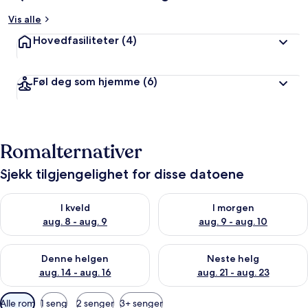
Vis alle
a
v
Hovedfasiliteter
(4)
r
e
Føl deg som hjemme
(6)
i
s
e
n
d
Romalternativer
e
Sjekk tilgjengelighet for disse datoene
Sjekk tilgjengelighet for i kveld, aug. 8 - aug. 9
Sjekk tilgjengelighet for i mor
I kveld
I morgen
aug. 8 - aug. 9
aug. 9 - aug. 10
Sjekk tilgjengelighet for denne helgen, aug. 14 - aug. 16
Sjekk tilgjengelighet for neste
Denne helgen
Neste helg
aug. 14 - aug. 16
aug. 21 - aug. 23
Tilgjengelige
Alle rom
1 seng
2 senger
3+ senger