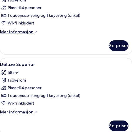
1 soverom
av
Penthouse
Plass til 4 personer
4
1 queensize-seng og 1 køyeseng (enkel)
beds
Wi-fi inkludert
Mer
Mer informasjon
informasjon
om
Se priser
Penthouse
4
beds
Åpne
Deluxe Superior | Lydisolert, barnesen
11
Deluxe Superior
alle
58 m²
bildene
1 soverom
av
Deluxe
Plass til 4 personer
Superior
1 queensize-seng og 1 køyeseng (enkel)
Wi-fi inkludert
Mer
Mer informasjon
informasjon
om
Se priser
Deluxe