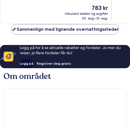
10,
Utmerket,
Prisen
783 kr
Fantasti
1 008
er
1 015
inkludert skatter og avgifter
anmeldelser
783 kr
30. aug.–31. aug.
anmelde
Sammenlign med lignende overnattingssteder
Logg på for å se aktuelle rabatter og fordeler. Jo mer du
reiser, jo flere fordeler får du!
Logg på
Registrer deg gratis
Om området