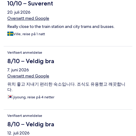
10/10 – Suverent
20. juli 2026
Oversett med Google
Really close to the train station and city trams and busses.
Ville, reise på 1 natt
Verifisert anmeldelse
8/10 – Veldig bra
7. juni 2026
Oversett med Google
위치 좋고 지내기 편리한 숙소입니다. 조식도 유용했고 깨끗합니
다.
jiyoung, reise på 4 netter
Verifisert anmeldelse
8/10 – Veldig bra
12. juli 2026