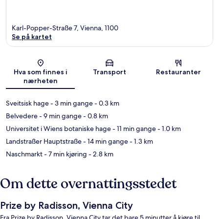
Karl-Popper-Straße 7, Vienna, 1100
Se på kartet
Kart
Hva som finnes i
Transport
Restauranter
nærheten
Sveitsisk hage
- 3 min gange
- 0.3 km
Belvedere
- 9 min gange
- 0.8 km
Universitet i Wiens botaniske hage
- 11 min gange
- 1.0 km
Landstraßer Hauptstraße
- 14 min gange
- 1.3 km
Naschmarkt
- 7 min kjøring
- 2.8 km
Om dette overnattingsstedet
Prize by Radisson, Vienna City
Fra Prize by Radisson, Vienna City tar det bare 5 minutter å kjøre til