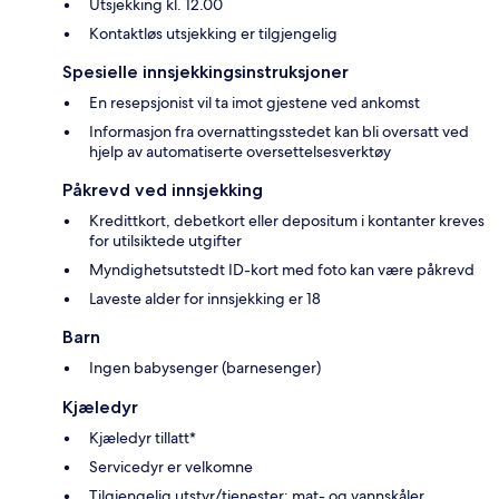
Utsjekking kl. 12.00
Kontaktløs utsjekking er tilgjengelig
Spesielle innsjekkingsinstruksjoner
En resepsjonist vil ta imot gjestene ved ankomst
Informasjon fra overnattingsstedet kan bli oversatt ved
hjelp av automatiserte oversettelsesverktøy
Påkrevd ved innsjekking
Kredittkort, debetkort eller depositum i kontanter kreves
for utilsiktede utgifter
Myndighetsutstedt ID-kort med foto kan være påkrevd
Laveste alder for innsjekking er 18
Barn
Ingen babysenger (barnesenger)
Kjæledyr
Kjæledyr tillatt*
Servicedyr er velkomne
Tilgjengelig utstyr/tjenester: mat- og vannskåler