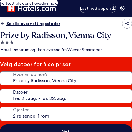
Fortsett til sidens hovedinnhold
Last ned appen
Se alle overnattingssteder
Prize by Radisson, Vienna City
Overnattingssted
med
Hotell i sentrum og i kort avstand fra Wiener Staatsoper
3.0
stjerner
Velg datoer for å se priser
Hvor vil du hen?
Datoer
Gjester
Søk