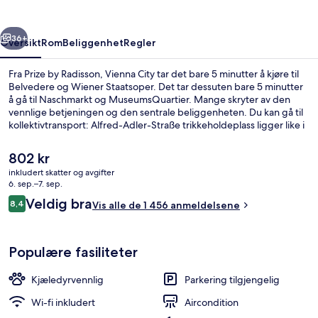
City
rige
Neste
36+
Oversikt
Rom
Beliggenhet
Regler
Fra Prize by Radisson, Vienna City tar det bare 5 minutter å kjøre til
Belvedere og Wiener Staatsoper. Det tar dessuten bare 5 minutter
å gå til Naschmarkt og MuseumsQuartier. Mange skryter av den
vennlige betjeningen og den sentrale beliggenheten. Du kan gå til
kollektivtransport: Alfred-Adler-Straße trikkeholdeplass ligger like i
nærheten, og det tar bare 6 minutter å gå til Hlawkagasse
trikkeholdeplass.
Den
802 kr
nåværende
inkludert skatter og avgifter
prisen
6. sep.–7. sep.
Eksteriør
er
Anmeldelser
Veldig bra
8,4
Vis alle de 1 456 anmeldelsene
802 kr
8,4 av 10 –
Populære fasiliteter
Kjæledyrvennlig
Parkering tilgjengelig
Wi-fi inkludert
Aircondition