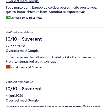
Oversett med Google
Tudo muito bom. Equipe de colaboradores muito prestativos,
quarto limpo, chuveiro bom. Atendeu as expectativas.
Vanessa, reise på 2 netter
Verifisert anmeldelse
10/10 – Suverent
27. apr. 2026
Oversett med Google
Super Lage am Hauptbahnhof, Frühstücksbüffet ist vielseitig,
Preis-Leistungsverhältnis sehr gut
Kathrin, reise på 3 netter
Verifisert anmeldelse
10/10 – Suverent
4. juni 2026
Oversett med Google
I would give this property 5 stars in all departments 😀 The staff