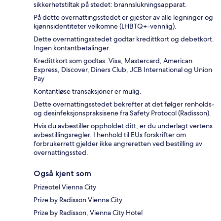
sikkerhetstiltak på stedet: brannslukningsapparat.
På dette overnattingsstedet er gjester av alle legninger og
kjønnsidentiteter velkomne (LHBTQ+-vennlig).
Dette overnattingsstedet godtar kredittkort og debetkort.
Ingen kontantbetalinger.
Kredittkort som godtas: Visa, Mastercard, American
Express, Discover, Diners Club, JCB International og Union
Pay
Kontantløse transaksjoner er mulig.
Dette overnattingsstedet bekrefter at det følger renholds-
og desinfeksjonspraksisene fra Safety Protocol (Radisson).
Hvis du avbestiller oppholdet ditt, er du underlagt vertens
avbestillingsregler. I henhold til EUs forskrifter om
forbrukerrett gjelder ikke angreretten ved bestilling av
overnattingssted.
Også kjent som
Prizeotel Vienna City
Prize by Radisson Vienna City
Prize by Radisson, Vienna City Hotel