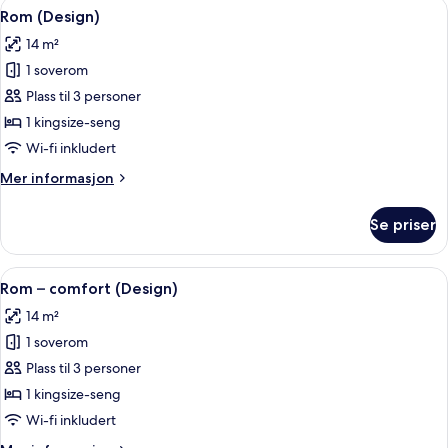
Åpne
Allergitestet sengetøy, skrivebord for
13
Rom (Design)
alle
14 m²
bildene
1 soverom
av
Rom
Plass til 3 personer
(Design)
1 kingsize-seng
Wi-fi inkludert
Mer
Mer informasjon
informasjon
om
Se priser
Rom
(Design)
Åpne
Allergitestet sengetøy, skrivebord for
14
Rom – comfort (Design)
alle
14 m²
bildene
1 soverom
av
Rom
Plass til 3 personer
–
1 kingsize-seng
comfort
Wi-fi inkludert
(Design)