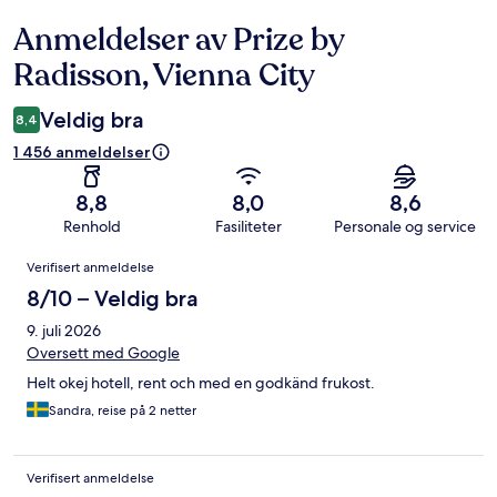
Anmeldelser av Prize by
Anmeldelser
Radisson, Vienna City
Veldig bra
8,4
1 456 anmeldelser
8,8
8,0
8,6
Renhold
Fasiliteter
Personale og service
Anmeldelser
Verifisert anmeldelse
8/10 – Veldig bra
9. juli 2026
Oversett med Google
Helt okej hotell, rent och med en godkänd frukost.
Sandra, reise på 2 netter
Verifisert anmeldelse