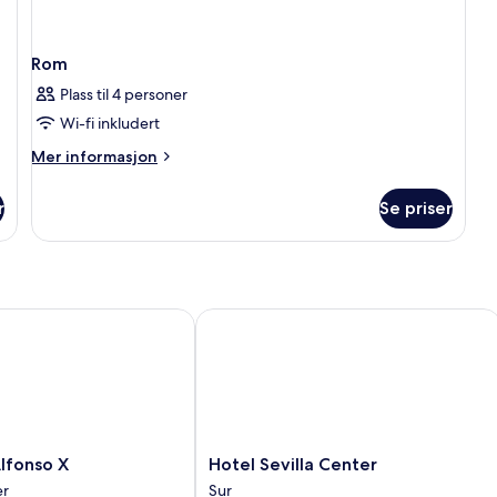
Rom
Plass til 4 personer
Wi-fi inkludert
Mer
Mer informasjon
informasjon
om
r
Se priser
Rom
onso X
Hotel Sevilla Center
Hotel
lfonso X
Hotel Sevilla Center
Sevilla
er
Sur