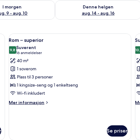
elighet for i morgen, aug. 9 - aug. 10
Sjekk tilgjengelighet for denne helgen
I morgen
Denne helgen
ug. 9 - aug. 10
aug. 14 - aug. 16
topp kvalitet, minibar, safe på rommet og skrivebord
Åpne
Rom – superior | Sengetøy av topp kva
Å
9
Rom – superior
Su
alle
al
Suverent
bildene
9,8
b
10
9,8 av 10
(16
16 anmeldelser
av
a
anmeldelser)
40 m²
Rom
S
1 soverom
–
–
Plass til 3 personer
superior
j
1 kingsize-seng og 1 enkeltseng
Wi-fi inkludert
Mer
M
Mer informasjon
Me
informasjon
in
om
o
Rom
Su
–
–
superior
ju
r
Se priser