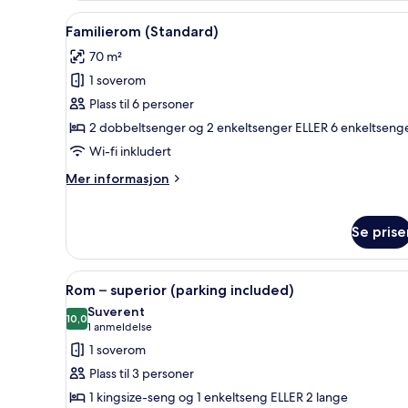
standard
Åpne
Sengetøy av topp kvalitet, min
4
Familierom (Standard)
alle
70 m²
bildene
1 soverom
av
Familierom
Plass til 6 personer
(Standard)
2 dobbeltsenger og 2 enkeltsenger ELLER 6 enkeltseng
Wi-fi inkludert
Mer
Mer informasjon
informasjon
om
Familierom
Se prise
(Standard)
Åpne
Sengetøy av topp kvalitet, min
3
Rom – superior (parking included)
alle
Suverent
bildene
10,0
10,0 av 10
(1
1 anmeldelse
av
anmeldelse)
1 soverom
Rom
Plass til 3 personer
–
1 kingsize-seng og 1 enkeltseng ELLER 2 lange
superior