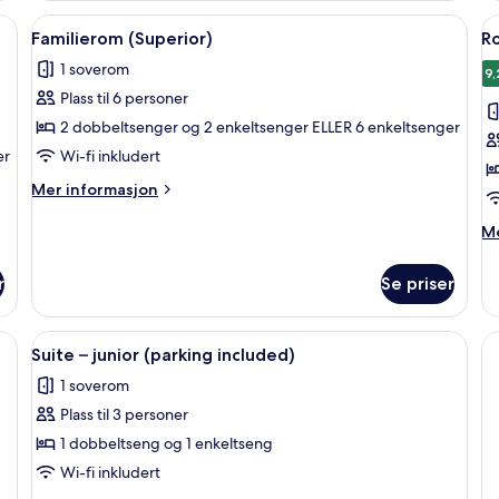
ibar, safe på rommet og skrivebord
Åpne
Sengetøy av topp kvalitet, minibar, s
Å
3
Familierom (Superior)
Ro
alle
al
1 soverom
bildene
b
9,
Plass til 6 personer
av
a
Familierom
R
2 dobbeltsenger og 2 enkeltsenger ELLER 6 enkeltsenger
(Superior)
–
er
Wi-fi inkludert
s
Mer
Mer informasjon
(
informasjon
om
i
M
Me
Familierom
in
(Superior)
o
r
Se priser
R
–
st
ibar, safe på rommet og skrivebord
Åpne
Sengetøy av topp kvalitet, minibar, s
3
(p
Suite – junior (parking included)
alle
in
1 soverom
bildene
Plass til 3 personer
av
Suite
1 dobbeltseng og 1 enkeltseng
–
Wi-fi inkludert
junior