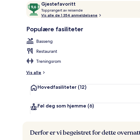
Anmeldelser
9,6
Gjestefavoritt
T
av
Topprangert av reisende
o
Vis alle de 1 354 anmeldelsene
10,
Utendørsbas
p
Gjestefavoritt
p
Populære fasiliteter
r
a
Basseng
n
g
Restaurant
e
r
Treningsrom
t
Vis alle
a
v
Hovedfasiliteter
(12)
r
e
i
Føl deg som hjemme
(6)
s
e
n
d
Derfor er vi begeistret for dette overna
e