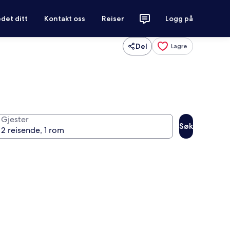
det ditt
Kontakt oss
Reiser
Logg på
Del
Lagre
Gjester
Søk