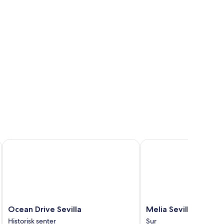
Ocean Drive Sevilla
Melia Sevilla
Ocean
Melia
Ocean Drive Sevilla
Melia Sevilla
Drive
Sevilla
Historisk senter
Sur