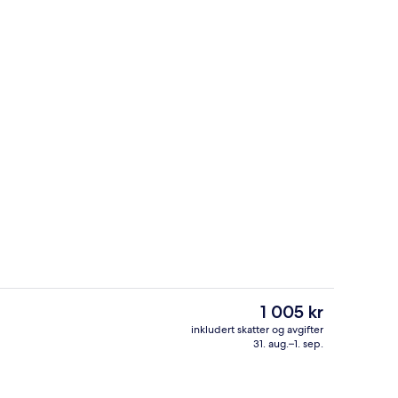
Restaurant
Den
1 005 kr
nåværende
inkludert skatter og avgifter
prisen
31. aug.–1. sep.
Suite – junior | Sengetøy av topp kval
er
1 005 kr