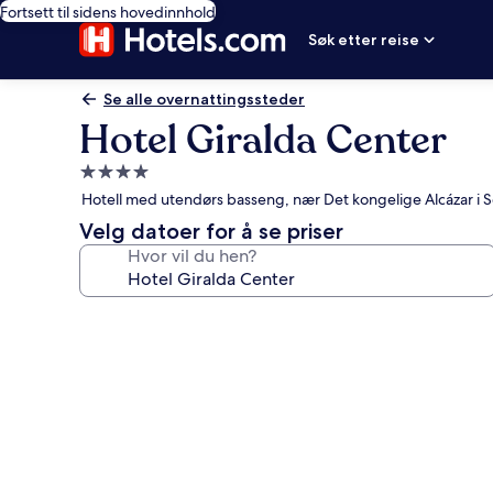
Fortsett til sidens hovedinnhold
Søk etter reise
Se alle overnattingssteder
Hotel Giralda Center
Overnattingssted
med
Hotell med utendørs basseng, nær Det kongelige Alcázar i Se
4.0
Velg datoer for å se priser
stjerner
Hvor vil du hen?
Bildegalleri
av
Hotel
Giralda
Center