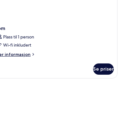
om
Plass til 1 person
Wi-fi inkludert
er
r informasjon
formasjon
m
Se priser
om