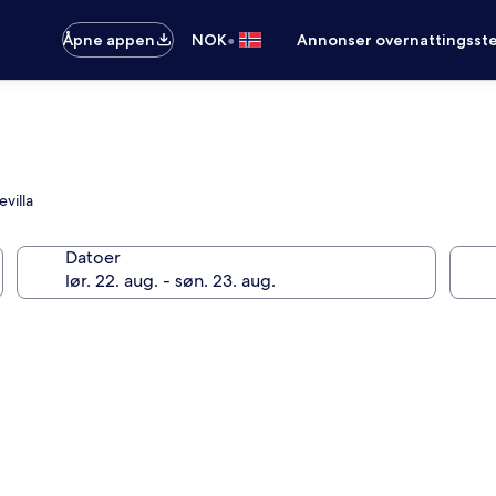
•
Åpne appen
NOK
Annonser overnattingsste
villa
Datoer