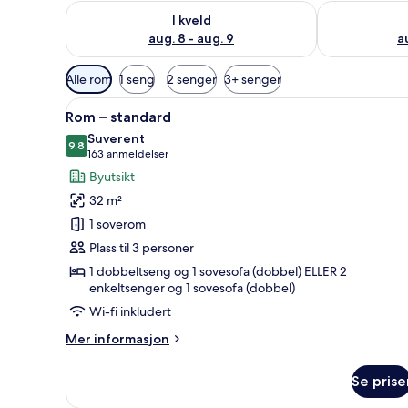
Sjekk tilgjengelighet for i kveld, aug. 8 - aug. 9
Sjekk tilgjeng
I kveld
aug. 8 - aug. 9
a
Tilgjengelige
Alle rom
1 seng
2 senger
3+ senger
filtre
Åpne
Rom – standard | Sengetøy av 
for
9
Rom – standard
alle
rom
Suverent
bildene
9,8
9,8 av 10
(163
163 anmeldelser
av
anmeldelser)
Byutsikt
Rom
32 m²
–
1 soverom
standard
Plass til 3 personer
1 dobbeltseng og 1 sovesofa (dobbel) ELLER 2
enkeltsenger og 1 sovesofa (dobbel)
Wi-fi inkludert
Mer
Mer informasjon
informasjon
om
Se prise
Rom
–