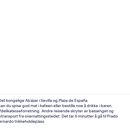
Restaurant
 Det kongelige Alcázar i Sevilla og Plaza de España.
du spise god mat i kafeen eller bestille noe å drikke i baren.
r/delikatesseforretning. Andre reisende skryter av bassenget og
Kaffebar
ivtransport fra overnattingsstedet: Det tar 6 minutter å gå til Prado
Bernardo trikkeholdeplass.