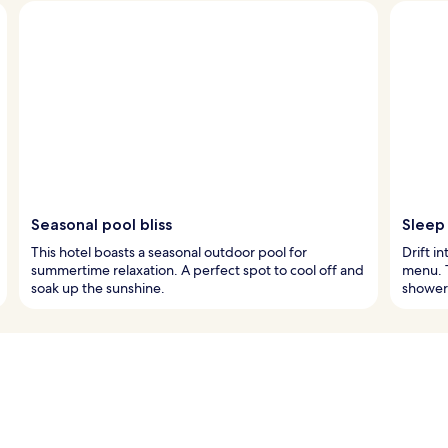
Seasonal pool bliss
Sleep
This hotel boasts a seasonal outdoor pool for
Drift i
summertime relaxation. A perfect spot to cool off and
menu. T
soak up the sunshine.
shower