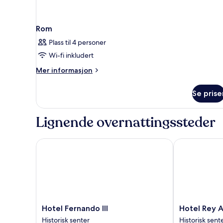
Rom
Plass til 4 personer
Wi-fi inkludert
Mer
Mer informasjon
informasjon
om
Se prise
Rom
Lignende overnattingssteder
Hotel Fernando III
Hotel Rey Alf
Hotel
Hotel
Hotel Fernando III
Hotel Rey A
Fernando
Rey
Historisk senter
Historisk sent