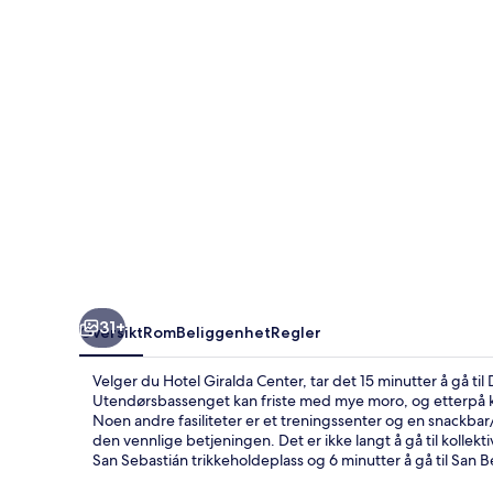
31+
Oversikt
Rom
Beliggenhet
Regler
Velger du Hotel Giralda Center, tar det 15 minutter å gå til
Utendørsbassenget kan friste med mye moro, og etterpå kan 
Noen andre fasiliteter er et treningssenter og en snackba
den vennlige betjeningen. Det er ikke langt å gå til kollekt
San Sebastián trikkeholdeplass og 6 minutter å gå til San 