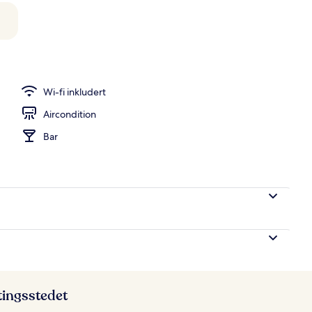
seng
Wi-fi inkludert
Aircondition
Bar
ttingsstedet