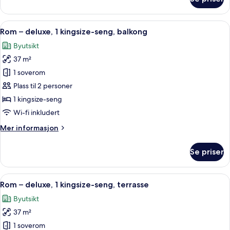
Rom
–
deluxe,
Åpne
Italienske Frette-laken, sengetøy av 
6
1
Rom – deluxe, 1 kingsize-seng, balkong
alle
kingsize-
Byutsikt
seng
bildene
37 m²
av
Rom
1 soverom
–
Plass til 2 personer
deluxe,
1 kingsize-seng
1
Wi-fi inkludert
kingsize-
Mer
Mer informasjon
seng,
informasjon
balkong
om
Se priser
Rom
–
deluxe,
Åpne
Italienske Frette-laken, sengetøy av 
5
1
Rom – deluxe, 1 kingsize-seng, terrasse
alle
kingsize-
Byutsikt
seng,
bildene
balkong
37 m²
av
Rom
1 soverom