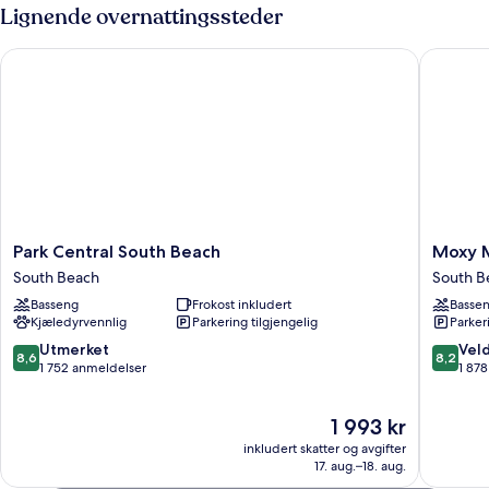
deluxe,
Lignende overnattingssteder
terrasse,
ved
Park Central South Beach
Moxy Mi
basseng
Park
Moxy
Park Central South Beach
Moxy M
Central
Miami
South Beach
South B
South
South
Basseng
Frokost inkludert
Basse
Beach
Beach
Kjæledyrvennlig
Parkering tilgjengelig
Parker
South
South
Beach
Beach
8.6
8.2
Utmerket
Veld
8,6
8,2
av
av
1 752 anmeldelser
1 87
10,
10,
Utmerket,
Veldig
Prisen
1 993 kr
1 752
bra,
er
anmeldelser
1 878
inkludert skatter og avgifter
1 993 kr
anmelde
17. aug.–18. aug.