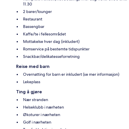
11.30
2 barer/lounger
Restaurant
Bassengbar
Kaffe/te i fellesområdet
Mottakelse hver dag (inkludert)
Romservice på bestemte tidspunkter
Snackbar/delikatesseforretning
Reise med barn
Overnatting for barn er inkludert (se mer informasjon)
Lekeplass
Ting å gjøre
Nær stranden
Helseklubb i nærheten
Økoturer i nærheten
Golf i nærheten