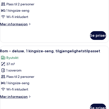
–
Plass til 2 personer
deluxe,
1 kingsize-seng
1
Wi-fi inkludert
kingsize-
Mer
Mer informasjon
seng,
informasjon
terrasse
om
Se priser
Rom
–
deluxe,
Åpne
Italienske Frette-laken, sengetøy av 
4
1
Rom – deluxe, 1 kingsize-seng, tilgjengelighetstilpasset
alle
kingsize-
Byutsikt
seng,
bildene
terrasse
37 m²
av
Rom
1 soverom
–
Plass til 2 personer
deluxe,
1 kingsize-seng
1
Wi-fi inkludert
kingsize-
Mer
Mer informasjon
seng,
informasjon
tilgjengelighetstilpasset
om
Se priser