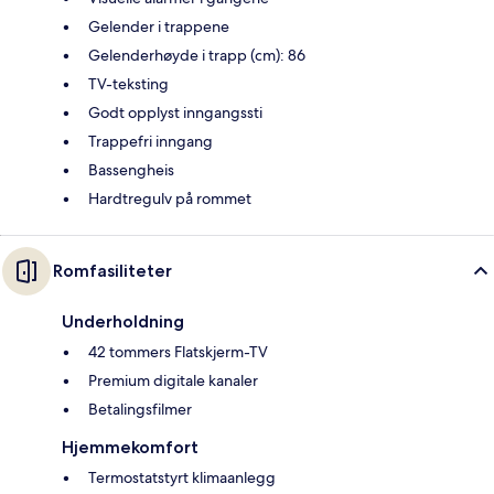
Gelender i trappene
Gelenderhøyde i trapp (cm): 86
TV-teksting
Godt opplyst inngangssti
Trappefri inngang
Bassengheis
Hardtregulv på rommet
Romfasiliteter
Underholdning
42 tommers Flatskjerm-TV
Premium digitale kanaler
Betalingsfilmer
Hjemmekomfort
Termostatstyrt klimaanlegg