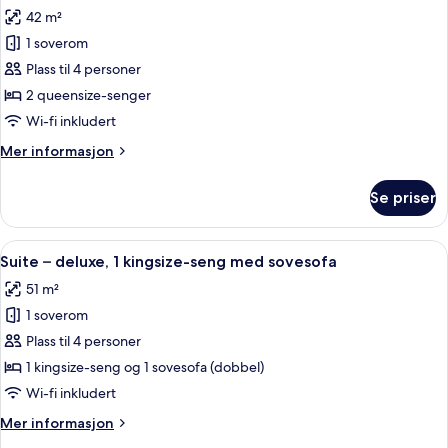
alle
kingsize-
42 m²
seng
bildene
med
1 soverom
av
sovesofa
Suite
Plass til 4 personer
–
2 queensize-senger
junior,
Wi-fi inkludert
2
Mer
Mer informasjon
queensize-
informasjon
senger
om
Se priser
Suite
–
junior,
Åpne
Italienske Frette-laken, sengetøy av 
6
2
Suite – deluxe, 1 kingsize-seng med sovesofa
alle
queensize-
51 m²
senger
bildene
1 soverom
av
Suite
Plass til 4 personer
–
1 kingsize-seng og 1 sovesofa (dobbel)
deluxe,
Wi-fi inkludert
1
Mer
Mer informasjon
kingsize-
informasjon