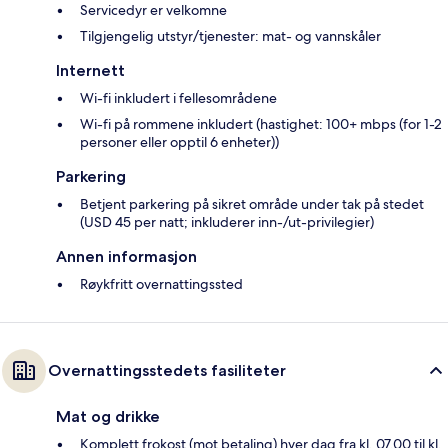
Servicedyr er velkomne
Tilgjengelig utstyr/tjenester: mat- og vannskåler
Internett
Wi-fi inkludert i fellesområdene
Wi-fi på rommene inkludert (hastighet: 100+ mbps (for 1-2
personer eller opptil 6 enheter))
Parkering
Betjent parkering på sikret område under tak på stedet
(USD 45 per natt; inkluderer inn-/ut-privilegier)
Annen informasjon
Røykfritt overnattingssted
Overnattingsstedets fasiliteter
Mat og drikke
Komplett frokost (mot betaling) hver dag fra kl. 07.00 til kl.