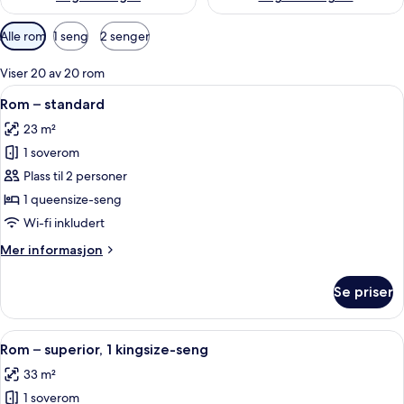
Tilgjengelige
Alle rom
1 seng
2 senger
filtre
for
Viser 20 av 20 rom
rom
Åpne
Rom – standard | Italienske Frette-la
4
Rom – standard
alle
23 m²
bildene
1 soverom
av
Rom
Plass til 2 personer
–
1 queensize-seng
standard
Wi-fi inkludert
Mer
Mer informasjon
informasjon
om
Se priser
Rom
–
standard
Åpne
Rom – superior, 1 kingsize-seng | Ital
4
Rom – superior, 1 kingsize-seng
alle
33 m²
bildene
1 soverom
av