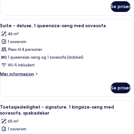
seng
om
Se priser
Suite
med
–
sovesofa
deluxe,
Åpne
Italienske Frette-laken, sengetøy av 
4
1
Suite – deluxe, 1 queensize-seng med sovesofa
alle
kingsize-
46 m²
seng
bildene
med
1 soverom
av
sovesofa
Suite
Plass til 4 personer
–
1 queensize-seng og 1 sovesofa (dobbel)
deluxe,
Wi-fi inkludert
1
Mer
Mer informasjon
queensize-
informasjon
seng
om
Se priser
Suite
med
–
sovesofa
deluxe,
Åpne
Toetasjesleilighet – signature, 1 king
8
1
Toetasjesleilighet – signature, 1 kingsize-seng med
alle
queensize-
sovesofa, spabadekar
seng
bildene
65 m²
med
av
sovesofa
1 soverom
Toetasjesleilighet