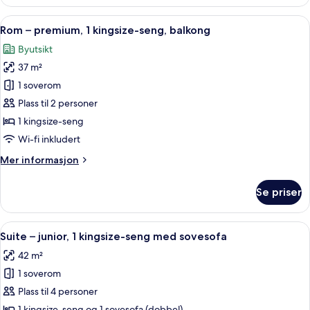
–
signature,
Åpne
Rom – premium, 1 kingsize-seng, balko
5
1
Rom – premium, 1 kingsize-seng, balkong
alle
kingsize-
Byutsikt
seng,
bildene
balkong,
37 m²
av
hjørnerom
Rom
1 soverom
–
Plass til 2 personer
premium,
1 kingsize-seng
1
Wi-fi inkludert
kingsize-
Mer
Mer informasjon
seng,
informasjon
balkong
om
Se priser
Rom
–
premium,
Åpne
Italienske Frette-laken, sengetøy av 
5
1
Suite – junior, 1 kingsize-seng med sovesofa
alle
kingsize-
42 m²
seng,
bildene
balkong
1 soverom
av
Suite
Plass til 4 personer
–
1 kingsize-seng og 1 sovesofa (dobbel)