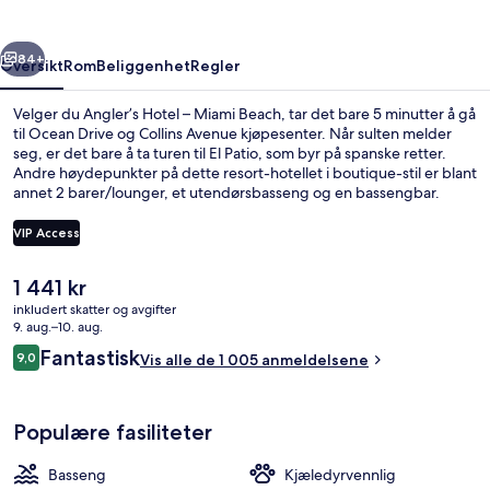
Beach
rige
Neste
84+
Oversikt
Rom
Beliggenhet
Regler
Velger du Angler’s Hotel – Miami Beach, tar det bare 5 minutter å gå
til Ocean Drive og Collins Avenue kjøpesenter. Når sulten melder
seg, er det bare å ta turen til El Patio, som byr på spanske retter.
Andre høydepunkter på dette resort-hotellet i boutique-stil er blant
annet 2 barer/lounger, et utendørsbasseng og en bassengbar.
Bassenget og den vennlige betjeningen får mye skryt fra andre
reisende.
VIP Access
Den
1 441 kr
Rom – premium, 1 kingsize-seng, balko
nåværende
inkludert skatter og avgifter
prisen
9. aug.–10. aug.
er
Anmeldelser
Fantastisk
9,0
Vis alle de 1 005 anmeldelsene
1 441 kr
9,0 av 10 –
Populære fasiliteter
Basseng
Kjæledyrvennlig