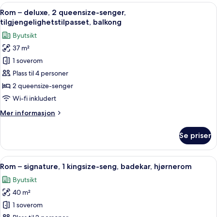
deluxe,
Åpne
Italienske Frette-laken, sengetøy av 
4
2
Rom – deluxe, 2 queensize-senger,
alle
queensize-
tilgjengelighetstilpasset, balkong
senger,
bildene
Byutsikt
terrasse
av
37 m²
Rom
1 soverom
–
deluxe,
Plass til 4 personer
2
2 queensize-senger
queensize-
Wi-fi inkludert
senger,
Mer
Mer informasjon
tilgjengelighetstilpasset,
informasjon
balkong
om
Se priser
Rom
–
deluxe,
Åpne
Italienske Frette-laken, sengetøy av 
4
2
Rom – signature, 1 kingsize-seng, badekar, hjørnerom
alle
queensize-
Byutsikt
senger,
bildene
tilgjengelighetstilpasset,
40 m²
av
balkong
Rom
1 soverom
–