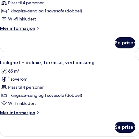
Plass til 4 personer
–
signature,
1 kingsize-seng og 1 sovesofa (dobbel)
1
Wi-fi inkludert
kingsize-
Mer
Mer informasjon
seng
informasjon
med
om
Se priser
Toetasjesleilighet
sovesofa,
–
spabadekar
signature,
Åpne
Leilighet – deluxe, terrasse, ved bass
9
1
Leilighet – deluxe, terrasse, ved basseng
alle
kingsize-
65 m²
seng
bildene
med
1 soverom
av
sovesofa,
Leilighet
Plass til 4 personer
spabadekar
–
1 kingsize-seng og 1 sovesofa (dobbel)
deluxe,
Wi-fi inkludert
terrasse,
Mer
Mer informasjon
ved
informasjon
basseng
om
Se priser
Leilighet
–