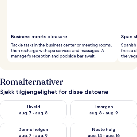
Business meets pleasure
Spanis
Tackle tasks in the business center or meeting rooms,
Spanish 
then recharge with spa services and massages. A
fresco d
manager's reception and poolside bar await.
the vega
Romalternativer
Sjekk tilgjengelighet for disse datoene
Sjekk tilgjengelighet for i kveld, aug. 7 - aug. 8
Sjekk tilgjengelighet for i mor
I kveld
I morgen
aug. 7 - aug. 8
aug. 8 - aug. 9
Sjekk tilgjengelighet for denne helgen, aug. 7 - aug. 9
Sjekk tilgjengelighet for neste 
Denne helgen
Neste helg
aug. 7 - aug. 9
aug. 14 - aug. 16