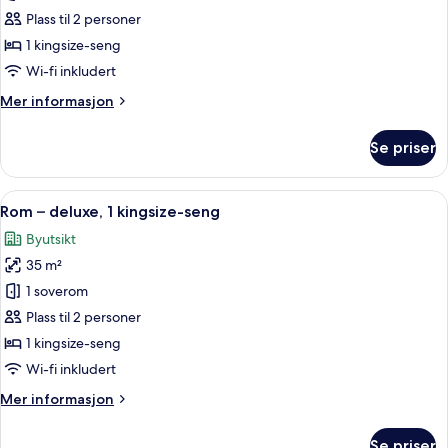
Rom
Plass til 2 personer
–
1 kingsize-seng
superior,
Wi-fi inkludert
1
Mer
Mer informasjon
kingsize-
informasjon
seng
om
Se priser
Rom
–
superior,
Åpne
Italienske Frette-laken, sengetøy av 
4
1
Rom – deluxe, 1 kingsize-seng
alle
kingsize-
Byutsikt
seng
bildene
35 m²
av
Rom
1 soverom
–
Plass til 2 personer
deluxe,
1 kingsize-seng
1
Wi-fi inkludert
kingsize-
Mer
Mer informasjon
seng
informasjon
om
Se priser