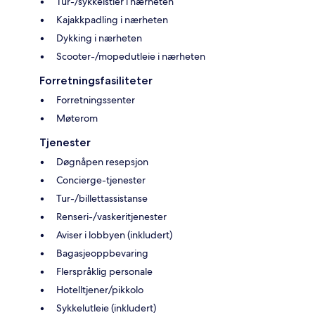
Tur-/sykkelstier i nærheten
Kajakkpadling i nærheten
Dykking i nærheten
Scooter-/mopedutleie i nærheten
Forretningsfasiliteter
Forretningssenter
Møterom
Tjenester
Døgnåpen resepsjon
Concierge-tjenester
Tur-/billettassistanse
Renseri-/vaskeritjenester
Aviser i lobbyen (inkludert)
Bagasjeoppbevaring
Flerspråklig personale
Hotelltjener/pikkolo
Sykkelutleie (inkludert)