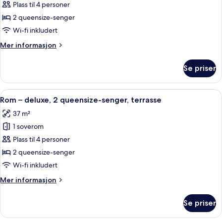
–
Plass til 4 personer
deluxe,
2 queensize-senger
2
Wi-fi inkludert
queensize-
Mer
Mer informasjon
senger,
informasjon
balkong
om
Se priser
Rom
–
deluxe,
Åpne
Italienske Frette-laken, sengetøy av 
5
2
Rom – deluxe, 2 queensize-senger, terrasse
alle
queensize-
37 m²
senger,
bildene
balkong
1 soverom
av
Rom
Plass til 4 personer
–
2 queensize-senger
deluxe,
Wi-fi inkludert
2
Mer
Mer informasjon
queensize-
informasjon
senger,
om
Se priser
Rom
terrasse
–