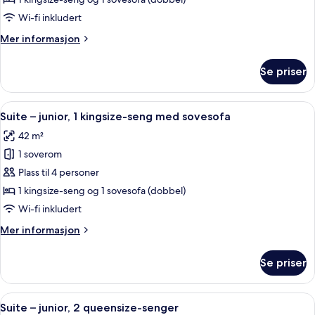
junior,
Wi-fi inkludert
1
Mer
Mer informasjon
kingsize-
informasjon
seng
om
Se priser
Suite
med
–
sovesofa
junior,
Åpne
Italienske Frette-laken, sengetøy av 
4
1
Suite – junior, 1 kingsize-seng med sovesofa
alle
kingsize-
42 m²
seng
bildene
med
1 soverom
av
sovesofa
Suite
Plass til 4 personer
–
1 kingsize-seng og 1 sovesofa (dobbel)
junior,
Wi-fi inkludert
1
Mer
Mer informasjon
kingsize-
informasjon
seng
om
Se priser
Suite
med
–
sovesofa
junior,
Åpne
Suite – junior, 2 queensize-senger | I
5
1
Suite – junior, 2 queensize-senger