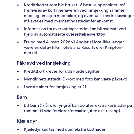
Kredittkortet som ble brukt til å bestille oppholdet, må
fremvises av kortinnehaveren ved innsjekking sammen
med legitimasjon med bilde, og eventuelle andre løsninger
må avtales med overnattingsstedet før ankomst
Informasjon fra overnattingsstedet kan bli oversatt ved
hjelp av automatiserte oversettelsesverktøy
Fra og med 4. mars 2026 vil Angler's Hotel ikke lenger
være en del av IHG Hotels and Resorts eller Kimpton-
merket.
Påkrevd ved innsjekking
Kredittkort kreves for utilsiktede utgifter
Myndighetsutstedt ID-kort med foto kan være påkrevd
Laveste alder for innsjekking er 21
Barn
Ett barn (17 år eller yngre) kan bo uten ekstra kostnader på
rommet til sine foreldre/foresatte (uten ekstraseng)
Kjæledyr
Kjæledyr kan tas med uten ekstra kostnader