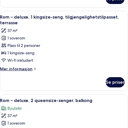
Rom
–
deluxe,
Åpne
Italienske Frette-laken, sengetøy av 
4
1
Rom – deluxe, 1 kingsize-seng, tilgjengelighetstilpasset,
alle
kingsize-
terrasse
seng,
bildene
37 m²
tilgjengelighetstilpasset
av
1 soverom
Rom
Plass til 2 personer
–
deluxe,
1 kingsize-seng
1
Wi-fi inkludert
kingsize-
Mer
Mer informasjon
seng,
informasjon
tilgjengelighetstilpasset,
om
Se priser
Rom
terrasse
–
deluxe,
Åpne
Italienske Frette-laken, sengetøy av 
5
1
Rom – deluxe, 2 queensize-senger, balkong
alle
kingsize-
Byutsikt
seng,
bildene
tilgjengelighetstilpasset,
37 m²
av
terrasse
Rom
1 soverom