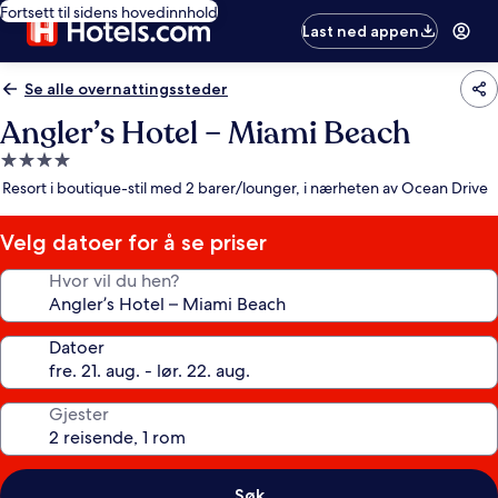
Fortsett til sidens hovedinnhold
Last ned appen
Se alle overnattingssteder
Angler’s Hotel – Miami Beach
Overnattingssted
med
Resort i boutique-stil med 2 barer/lounger, i nærheten av Ocean Drive
4.0
stjerner
Velg datoer for å se priser
Hvor vil du hen?
Datoer
Gjester
Søk