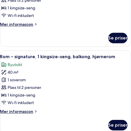
Plass til 2 personer
signature,
1 kingsize-seng
1
Wi-fi inkludert
kingsize-
Mer
Mer informasjon
seng,
informasjon
badekar,
om
Se priser
hjørnerom
Rom
–
signature,
Åpne
Italienske Frette-laken, sengetøy av 
5
1
Rom – signature, 1 kingsize-seng, balkong, hjørnerom
alle
kingsize-
Byutsikt
seng,
bildene
badekar,
40 m²
av
hjørnerom
Rom
1 soverom
–
Plass til 2 personer
signature,
1 kingsize-seng
1
Wi-fi inkludert
kingsize-
Mer
Mer informasjon
seng,
informasjon
balkong,
om
Se priser
hjørnerom
Rom