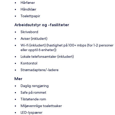
Hårføner
Håndklær
Toalettpapir
Arbeidsutstyr og -fasiliteter
Skrivebord
Aviser (inkludert)
Wi-fi (inkludert) (hastighet på 100+ mbps (for 1-2 personer
eller opptil 6 enheter))
Lokale telefonsamtaler (inkludert)
Kontorstol
Strømadaptere/-ladere
Mer
Daglig rengjøring
Safe på rommet
Tilstøtende rom
Miljøvennlige toalettsaker
LED-lyspærer