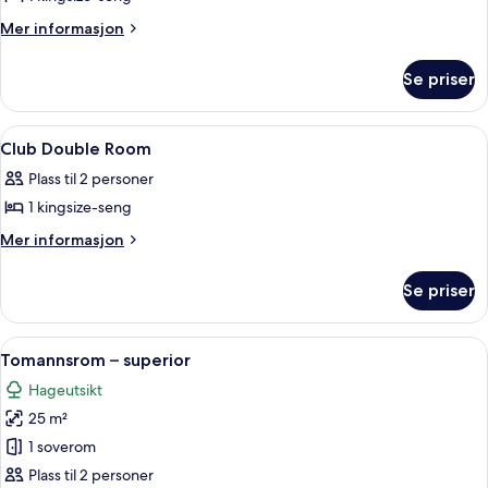
av
Club
Mer
Mer informasjon
informasjon
Suite
om
Se priser
Club
Suite
Åpne
Minibar, safe på rommet, skrivebord 
2
Club Double Room
alle
Plass til 2 personer
bildene
1 kingsize-seng
av
Club
Mer
Mer informasjon
informasjon
Double
om
Room
Se priser
Club
Double
Room
Åpne
Minibar, safe på rommet, skrivebord 
2
Tomannsrom – superior
alle
Hageutsikt
bildene
25 m²
av
Tomannsrom
1 soverom
–
Plass til 2 personer