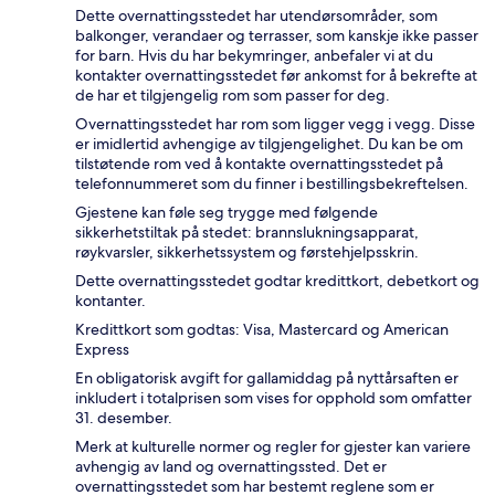
Dette overnattingsstedet har utendørsområder, som
balkonger, verandaer og terrasser, som kanskje ikke passer
for barn. Hvis du har bekymringer, anbefaler vi at du
kontakter overnattingsstedet før ankomst for å bekrefte at
de har et tilgjengelig rom som passer for deg.
Overnattingsstedet har rom som ligger vegg i vegg. Disse
er imidlertid avhengige av tilgjengelighet. Du kan be om
tilstøtende rom ved å kontakte overnattingsstedet på
telefonnummeret som du finner i bestillingsbekreftelsen.
Gjestene kan føle seg trygge med følgende
sikkerhetstiltak på stedet: brannslukningsapparat,
røykvarsler, sikkerhetssystem og førstehjelpsskrin.
Dette overnattingsstedet godtar kredittkort, debetkort og
kontanter.
Kredittkort som godtas: Visa, Mastercard og American
Express
En obligatorisk avgift for gallamiddag på nyttårsaften er
inkludert i totalprisen som vises for opphold som omfatter
31. desember.
Merk at kulturelle normer og regler for gjester kan variere
avhengig av land og overnattingssted. Det er
overnattingsstedet som har bestemt reglene som er