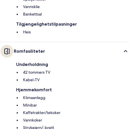
Vannsklie
Bankettsal
Tilgjengelighetstilpasninger
Heis
Romfasiliteter
Underholdning
42 tommers TV
Kabel-TV
Hjemmekomfort
Klimaanlegg
Minibar
Kaffetrakter/tekoker
Vannkoker
Strykejern/-brett