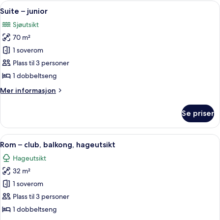
deluxe,
Åpne
Suite – junior | Minibar, safe på romm
2
sjøutsikt
Suite – junior
alle
Sjøutsikt
bildene
70 m²
av
Suite
1 soverom
–
Plass til 3 personer
junior
1 dobbeltseng
Mer
Mer informasjon
informasjon
om
Se priser
Suite
–
junior
Åpne
Rom – club, balkong, hageutsikt | Min
2
Rom – club, balkong, hageutsikt
alle
Hageutsikt
bildene
32 m²
av
Rom
1 soverom
–
Plass til 3 personer
club,
1 dobbeltseng
balkong,