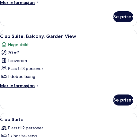
Mer
Mer informasjon
hageutsikt
informasjon
om
Se priser
Rom
–
club,
Åpne
Club Suite, Balcony, Garden View | Mi
4
balkong,
Club Suite, Balcony, Garden View
alle
hageutsikt
Hageutsikt
bildene
70 m²
av
Club
1 soverom
Suite,
Plass til 3 personer
Balcony,
1 dobbeltseng
Garden
Mer
Mer informasjon
View
informasjon
om
Se priser
Club
Suite,
Balcony,
Åpne
Minibar, safe på rommet, skrivebord 
4
Garden
Club Suite
alle
View
Plass til 2 personer
bildene
1 kingsize-seng