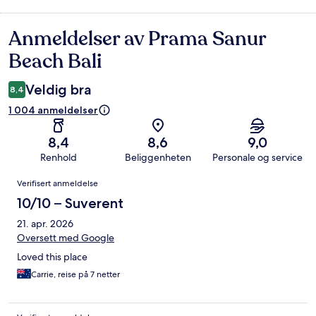
Anmeldelser av Prama Sanur
Anmeldelser
Beach Bali
Veldig bra
8,4
1 004 anmeldelser
8,4
8,6
9,0
Renhold
Beliggenheten
Personale og service
Anmeldelser
Verifisert anmeldelse
10/10 – Suverent
21. apr. 2026
Oversett med Google
Loved this place
Carrie, reise på 7 netter