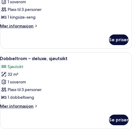
Rom
1 soverom
–
Plass til 3 personer
deluxe,
1 kingsize-seng
hageutsikt
Mer
Mer informasjon
informasjon
om
Se priser
Rom
–
deluxe,
Åpne
Dobbeltrom – deluxe, sjøutsikt | Mini
4
hageutsikt
Dobbeltrom – deluxe, sjøutsikt
alle
Sjøutsikt
bildene
32 m²
av
Dobbeltrom
1 soverom
–
Plass til 3 personer
deluxe,
1 dobbeltseng
sjøutsikt
Mer
Mer informasjon
informasjon
om
Se priser
Dobbeltrom
–