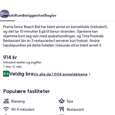
rige
Neste
61+
Oversikt
Rom
Beliggenhet
Regler
Prama Sanur Beach Bali har blant annet en barneklubb (inkludert),
og det tar 10 minutter å gå til Sanur-stranden. Gjestene kan
skjemme bort seg selv med spabehandlinger, og Tirta Poolside
Restaurant (én av 3 restauranter) serverer kun frokost. Andre
høydepunkter på dette hotellet i luksuriøs stil er blant annet 3
barer/lounger, et utendørsbasseng og en strandbar. Mange skryter
av den vennlige betjeningen og beliggenheten ved stranden.
Den
914 kr
nåværende
inkludert skatter og avgifter
prisen
1. sep.–2. sep.
3 restauranter: frokost, lunsj og midd
er
Anmeldelser
Veldig bra
8,4
Vis alle de 1 004 anmeldelsene
914 kr
8,4 av 10 –
Populære fasiliteter
Basseng
Spa
Wi-fi inkludert
Restaurant