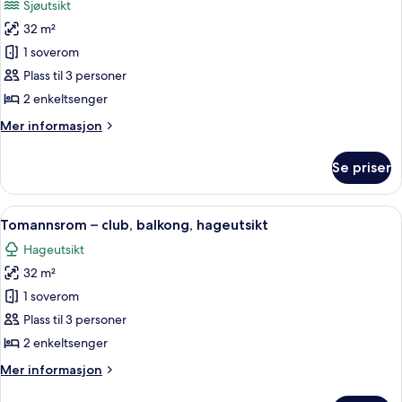
Sjøutsikt
bildene
32 m²
av
Tomannsrom
1 soverom
–
Plass til 3 personer
deluxe,
2 enkeltsenger
sjøutsikt
Mer
Mer informasjon
informasjon
om
Se priser
Tomannsrom
–
deluxe,
Åpne
Tomannsrom – club, balkong, hageutsi
3
sjøutsikt
Tomannsrom – club, balkong, hageutsikt
alle
Hageutsikt
bildene
32 m²
av
Tomannsrom
1 soverom
–
Plass til 3 personer
club,
2 enkeltsenger
balkong,
Mer
Mer informasjon
hageutsikt
informasjon
om