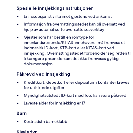
Spesielle innsjekkingsinstruksjoner
En resepsjonist vil ta imot gjestene ved ankomst
Informasjon fra overnattingsstedet kan bli oversatt ved
hjelp av automatiserte oversettelsesverktøy
Gjester som har bestilt en romtype for
innenlandsreisende/KITAS-innehavere, må fremvise et
indonesisk ID-kort, KTP-kort eller KITAS-kort ved
innsjekking. Overnattingsstedet forbeholder seg retten til
å korrigere prisen dersom det ikke fremvises gyldig
dokumentasjon.
Påkrevd ved innsjekking
Kredittkort, debetkort eller depositum i kontanter kreves
for utilsiktede utgifter
Myndighetsutstedt ID-kort med foto kan være påkrevd
Laveste alder for innsjekking er 17
Barn
Kostnadsfri barneklubb
Kjæledyr