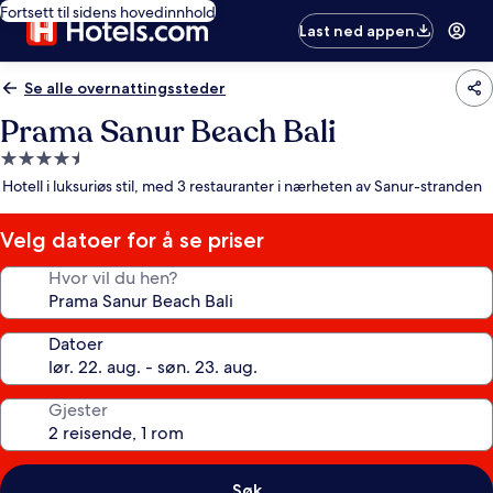
Fortsett til sidens hovedinnhold
Last ned appen
Se alle overnattingssteder
Prama Sanur Beach Bali
Overnattingssted
med
Hotell i luksuriøs stil, med 3 restauranter i nærheten av Sanur-stranden
4.5
stjerner
Velg datoer for å se priser
Hvor vil du hen?
Datoer
Gjester
Søk