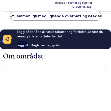
er
bra,
bra,
inkludert skatter og avgifter
824 kr
10. aug.–11. aug.
712
1 000
anmeldelser
anmelde
Sammenlign med lignende overnattingssteder
Logg på for å se aktuelle rabatter og fordeler. Jo mer du
reiser, jo flere fordeler får du!
Logg på
Registrer deg gratis
Om området