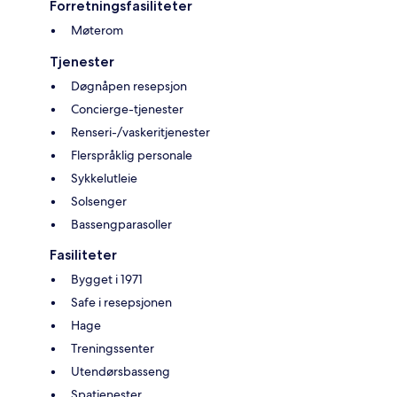
Forretningsfasiliteter
Møterom
Tjenester
Døgnåpen resepsjon
Concierge-tjenester
Renseri-/vaskeritjenester
Flerspråklig personale
Sykkelutleie
Solsenger
Bassengparasoller
Fasiliteter
Bygget i 1971
Safe i resepsjonen
Hage
Treningssenter
Utendørsbasseng
Spatjenester