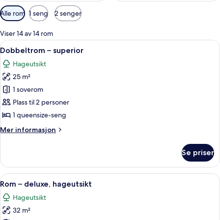
Tilgjengelige
Alle rom
1 seng
2 senger
filtre
for
Viser 14 av 14 rom
rom
Åpne
Minibar, safe på rommet, skrivebord 
2
Dobbeltrom – superior
alle
Hageutsikt
bildene
25 m²
av
Dobbeltrom
1 soverom
–
Plass til 2 personer
superior
1 queensize-seng
Mer
Mer informasjon
informasjon
om
Se priser
Dobbeltrom
–
superior
Åpne
Rom – deluxe, hageutsikt | Minibar, s
4
Rom – deluxe, hageutsikt
alle
Hageutsikt
bildene
32 m²
av