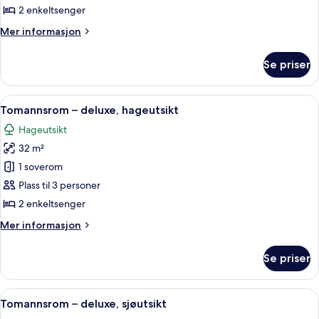
superior
2 enkeltsenger
Mer
Mer informasjon
informasjon
om
Se priser
Tomannsrom
–
superior
Åpne
Tomannsrom – deluxe, hageutsikt | Mi
3
Tomannsrom – deluxe, hageutsikt
alle
Hageutsikt
bildene
32 m²
av
Tomannsrom
1 soverom
–
Plass til 3 personer
deluxe,
2 enkeltsenger
hageutsikt
Mer
Mer informasjon
informasjon
om
Se priser
Tomannsrom
–
deluxe,
Åpne
Tomannsrom – deluxe, sjøutsikt | Mini
4
hageutsikt
Tomannsrom – deluxe, sjøutsikt
alle