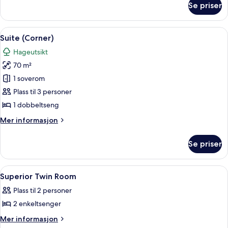
Se priser
Tomannsrom
–
club,
Åpne
Suite (Corner) | Minibar, safe på rom
6
balkong,
Suite (Corner)
alle
hageutsikt
Hageutsikt
bildene
70 m²
av
Suite
1 soverom
(Corner)
Plass til 3 personer
1 dobbeltseng
Mer
Mer informasjon
informasjon
om
Se priser
Suite
(Corner)
Åpne
Minibar, safe på rommet, skrivebord 
2
Superior Twin Room
alle
Plass til 2 personer
bildene
2 enkeltsenger
av
Superior
Mer
Mer informasjon
informasjon