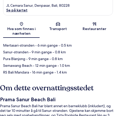
JL Cemara Sanur, Denpasar, Bali, 80228
Se på kartet
Kart
Hva som finnes i
Transport
Restauranter
nærheten
Mertasari-stranden
- 6 min gange
- 0.5 km
Sanur-stranden
- 9 min gange
- 0.8 km
Pura Blanjong
- 9 min gange
- 0.8 km
Semawang Beach
- 12 min gange
- 1.0 km
RS Bali Mandara
- 16 min gange
- 1.4 km
Om dette overnattingsstedet
Prama Sanur Beach Bali
Prama Sanur Beach Bali har blant annet en barneklubb (inkludert), og
det tar 10 minutter å gå til Sanur-stranden. Gjestene kan skjemme bort
seg selv med spabehandlinger, og Tirta Poolside Restaurant (én av 3