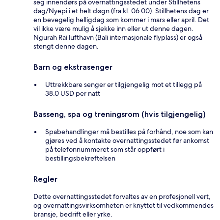
seg innendørs på overnattingsstedet under Stillhetens
dag/Nyepi i et helt døgn (fra kl. 06.00). Stillhetens dag er
en bevegelig helligdag som kommer i mars eller april. Det
vil ikke være mulig å sjekke inn eller ut denne dagen.
Ngurah Rai lufthavn (Bali internasjonale flyplass) er også
stengt denne dagen.
Barn og ekstrasenger
Uttrekkbare senger er tilgjengelig mot et tillegg på
38.0 USD per natt
Basseng, spa og treningsrom (hvis tilgjengelig)
Spabehandlinger må bestilles på forhånd, noe som kan
gjøres ved å kontakte overnattingsstedet før ankomst
på telefonnummeret som står oppført i
bestillingsbekreftelsen
Regler
Dette overnattingsstedet forvaltes av en profesjonell vert,
og overnattingsvirksomheten er knyttet til vedkommendes
bransje, bedrift eller yrke.