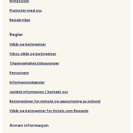
Nyhetsrom
l
e
y
a
R
Promoter med oss
t
e
Reisebyråer
s
o
r
Regler
t
Vilkår og betingelser
Vrbos vilkår og betingelser
Tilgjengelighetstilpasninger
Personvern
Informasjonskapsler
Juridisk informasjon / kontakt oss
Retningslinjer for innhold og rapportering av innhold
Vilkår og betingelser for Hotels.com Rewards
Annen informasjon