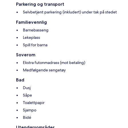
Parkering og transport
Selvbetjent parkering (inkludert) under tak på stedet
Familievennlig
Barnebasseng
Lekeplass
Spill for barna
Soverom
Ekstra futonmadrass (mot betaling)
Medfølgende sengetøy
Bad
Dusj
Såpe
Toalettpapir
Sjampo
Bidé
Utendørsområder