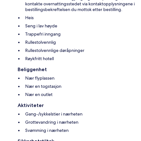
kontakte overnattingsstedet via kontaktopplysningene i
bestillingsbekreftelsen du mottok etter bestilling.
Heis
Seng i lav høyde
Trappefri inngang
Rullestolvennlig
Rullestolvennlige døråpninger
Røykfritt hotell
Beliggenhet
Nær flyplassen
Nær en togstasjon
Nær en outlet
Aktiviteter
Gang-/sykkelstier i nærheten
Grottevandring i nærheten
Svømming i nærheten