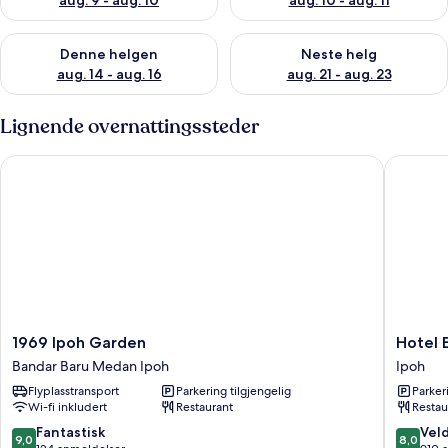
aug. 9 - aug. 10
aug. 10 - aug. 11
Sjekk tilgjengelighet for denne helgen, aug. 14 - aug. 16
Sjekk tilgjengelighet for neste
Denne helgen
Neste helg
aug. 14 - aug. 16
aug. 21 - aug. 23
Lignende overnattingssteder
1969 Ipoh Garden
Hotel Ex
1969
Hotel
1969 Ipoh Garden
Hotel E
Ipoh
Excelsio
Bandar Baru Medan Ipoh
Ipoh
Garden
Ipoh
Flyplasstransport
Parkering tilgjengelig
Parker
Bandar
Wi-fi inkludert
Restaurant
Restau
Baru
Medan
9.0
8.0
Fantastisk
Veld
9,0
8,0
Ipoh