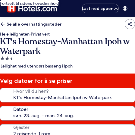
Fortsett til sidens hovedinnhold
Last ned appen
Se alle overnattingssteder
Hele leiligheten
·
Privat vert
KT's Homestay-Manhattan Ipoh w
Waterpark
Overnattingssted
med
Leilighet med utendørs basseng i Ipoh
2.5
stjerner
Velg datoer for å se priser
Hvor vil du hen?
Datoer
Gjester