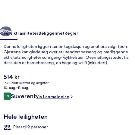
Ipoh
w
Waterpark
rige
Neste
35+
Oversikt
Fasiliteter
Beliggenhet
Regler
Denne leiligheten ligger nær en togstasjon og er et bra valg i Ipoh.
Gjestene kan glede seg over et utendørsbasseng og nærliggende
aktivitetsmuligheter som gang-/sykkelstier. Overnattingsstedet har
dessuten et barnebasseng, en hage og wi-fi (inkludert).
Den
514 kr
nåværende
inkludert skatter og avgifter
prisen
10. aug.–11. aug.
er
Anmeldelser
Suverent
10
Utendørsbasseng
Vis 1 anmeldelse
514 kr
10 av 10 –
Hele leiligheten
Plass til 9 personer