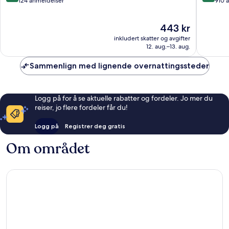
av
av
124 anmeldelser
910 
10,
10,
Fantastisk,
Veldig
Prisen
443 kr
124
bra,
er
anmeldelser
910
inkludert skatter og avgifter
443 kr
anmelde
12. aug.–13. aug.
Sammenlign med lignende overnattingssteder
Logg på for å se aktuelle rabatter og fordeler. Jo mer du
reiser, jo flere fordeler får du!
Logg på
Registrer deg gratis
Om området