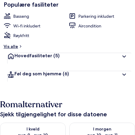
Populære fasiliteter
Basseng
Parkering inkludert
Wi-fi inkludert
Aircondition
Røykfritt
Vis alle
Hovedfasiliteter
(5)
Føl deg som hjemme
(6)
Romalternativer
Sjekk tilgjengelighet for disse datoene
Sjekk tilgjengelighet for i kveld, aug. 9 - aug. 10
Sjekk tilgjengelighet for i mor
I kveld
I morgen