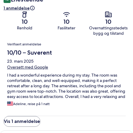
1 anmeldelse
10
10
10
Renhold
Fasiliteter
Overnattingsstedets
bygg og tilstand
Anmeldelser
Verifisert anmeldelse
10/10 – Suverent
23. mars 2025
Oversett med Google
I had a wonderful experience during my stay. The room was
comfortable, clean, and well-equipped, making it a perfect
retreat after a long day. The amenities, including the pool and
gym room were top-notch. The location was also great, offering
easy access to local attractions. Overall, I had a very relaxing and
enjoyable time, and I would definitely recommend this place to
Adeline, reise på 1 natt
others.
Vis 1 anmeldelse