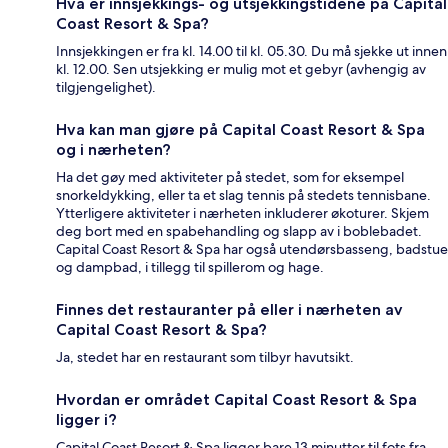
Hva er innsjekkings- og utsjekkingstidene på Capital
Coast Resort & Spa?
Innsjekkingen er fra kl. 14.00 til kl. 05.30. Du må sjekke ut innen
kl. 12.00. Sen utsjekking er mulig mot et gebyr (avhengig av
tilgjengelighet).
Hva kan man gjøre på Capital Coast Resort & Spa
og i nærheten?
Ha det gøy med aktiviteter på stedet, som for eksempel
snorkeldykking, eller ta et slag tennis på stedets tennisbane.
Ytterligere aktiviteter i nærheten inkluderer økoturer. Skjem
deg bort med en spabehandling og slapp av i boblebadet.
Capital Coast Resort & Spa har også utendørsbasseng, badstue
og dampbad, i tillegg til spillerom og hage.
Finnes det restauranter på eller i nærheten av
Capital Coast Resort & Spa?
Ja, stedet har en restaurant som tilbyr havutsikt.
Hvordan er området Capital Coast Resort & Spa
ligger i?
Capital Coast Resort & Spa ligger bare 13 minutter til fots fra