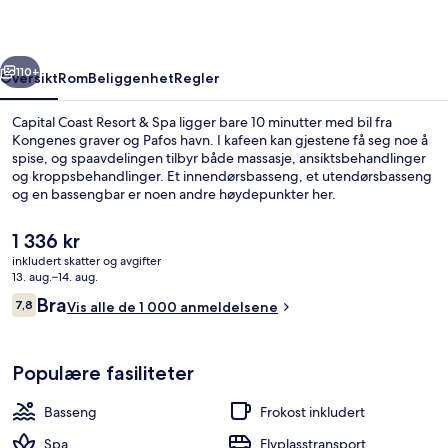
Spa
rige
Neste
110+
Oversikt
Rom
Beliggenhet
Regler
Capital Coast Resort & Spa ligger bare 10 minutter med bil fra
Kongenes graver og Pafos havn. I kafeen kan gjestene få seg noe å
spise, og spaavdelingen tilbyr både massasje, ansiktsbehandlinger
og kroppsbehandlinger. Et innendørsbasseng, et utendørsbasseng
og en bassengbar er noen andre høydepunkter her.
Den
1 336 kr
nåværende
inkludert skatter og avgifter
prisen
13. aug.–14. aug.
Innendørsbasseng,utendørsbasseng, b
er
Anmeldelser
Bra
7,8
Vis alle de 1 000 anmeldelsene
1 336 kr
7,8 av 10 –
Populære fasiliteter
Basseng
Frokost inkludert
Spa
Flyplasstransport