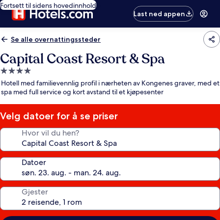
Fortsett til sidens hovedinnhold
Last ned appen
Se alle overnattingssteder
Capital Coast Resort & Spa
Overnattingssted
med
Hotell med familievennlig profil i nærheten av Kongenes graver, med et
4.0
spa med full service og kort avstand til et kjøpesenter
stjerner
Velg datoer for å se priser
Hvor vil du hen?
Datoer
Gjester