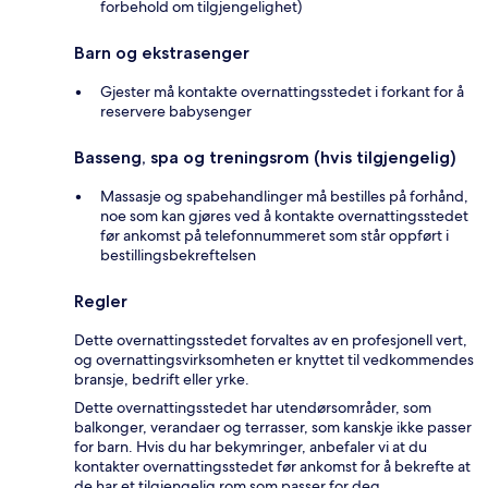
forbehold om tilgjengelighet)
Barn og ekstrasenger
Gjester må kontakte overnattingsstedet i forkant for å
reservere babysenger
Basseng, spa og treningsrom (hvis tilgjengelig)
Massasje og spabehandlinger må bestilles på forhånd,
noe som kan gjøres ved å kontakte overnattingsstedet
før ankomst på telefonnummeret som står oppført i
bestillingsbekreftelsen
Regler
Dette overnattingsstedet forvaltes av en profesjonell vert,
og overnattingsvirksomheten er knyttet til vedkommendes
bransje, bedrift eller yrke.
Dette overnattingsstedet har utendørsområder, som
balkonger, verandaer og terrasser, som kanskje ikke passer
for barn. Hvis du har bekymringer, anbefaler vi at du
kontakter overnattingsstedet før ankomst for å bekrefte at
de har et tilgjengelig rom som passer for deg.