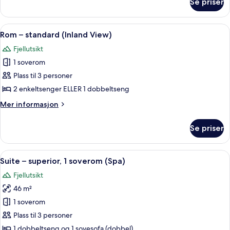
Se priser
Rom
–
standard,
Åpne
Safe på rommet, blendingsgardiner, s
5
balkong,
Rom – standard (Inland View)
alle
sjøutsikt
Fjellutsikt
bildene
1 soverom
av
Rom
Plass til 3 personer
–
2 enkeltsenger ELLER 1 dobbeltseng
standard
Mer
Mer informasjon
(Inland
informasjon
View)
om
Se priser
Rom
–
standard
Åpne
Safe på rommet, blendingsgardiner, s
6
(Inland
Suite – superior, 1 soverom (Spa)
alle
View)
Fjellutsikt
bildene
46 m²
av
Suite
1 soverom
–
Plass til 3 personer
superior,
1 dobbeltseng og 1 sovesofa (dobbel)