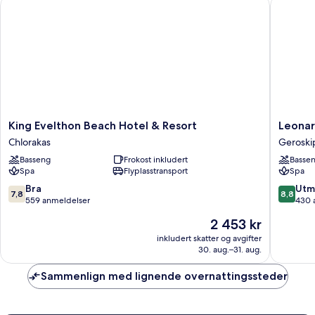
King Evelthon Beach Hotel & Resort
Leonardo
King
Leonard
King Evelthon Beach Hotel & Resort
Leonar
Evelthon
Plaza
Chlorakas
Geroski
Beach
Cypria
Basseng
Frokost inkludert
Basse
Hotel
Maris
Spa
Flyplasstransport
Spa
&
Beach
Resort
Hotel
7.8
8.8
Bra
Utm
7,8
8,8
Chlorakas
&
av
av
559 anmeldelser
430 
Spa
10,
10,
Prisen
2 453 kr
Geroski
Bra,
Utmerke
er
559
430
inkludert skatter og avgifter
2 453 kr
30. aug.–31. aug.
anmeldelser
anmelde
Sammenlign med lignende overnattingssteder