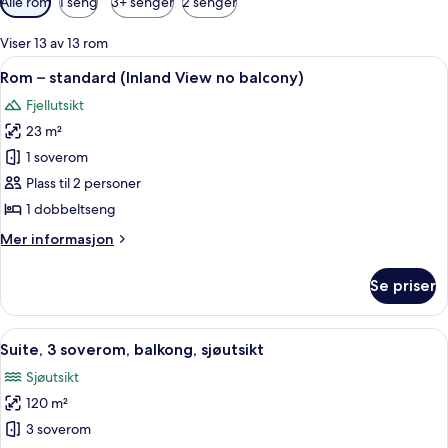
Alle rom
1 seng
3+ senger
2 senger
filtre
for
Viser 13 av 13 rom
rom
Åpne
Safe på rommet, blendingsgardiner, s
5
Rom – standard (Inland View no balcony)
alle
Fjellutsikt
bildene
23 m²
av
Rom
1 soverom
–
Plass til 2 personer
standard
1 dobbeltseng
(Inland
Mer
Mer informasjon
View
informasjon
no
om
Se priser
Rom
balcony)
–
standard
Åpne
Suite, 3 soverom, balkong, sjøutsikt |
14
(Inland
Suite, 3 soverom, balkong, sjøutsikt
alle
View
Sjøutsikt
no
bildene
balcony)
120 m²
av
Suite,
3 soverom