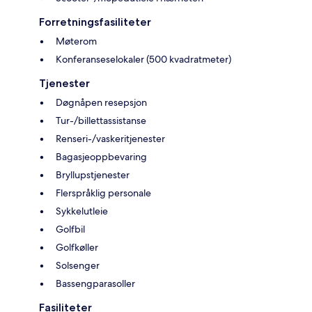
Forretningsfasiliteter
Møterom
Konferanseselokaler (500 kvadratmeter)
Tjenester
Døgnåpen resepsjon
Tur-/billettassistanse
Renseri-/vaskeritjenester
Bagasjeoppbevaring
Bryllupstjenester
Flerspråklig personale
Sykkelutleie
Golfbil
Golfkøller
Solsenger
Bassengparasoller
Fasiliteter