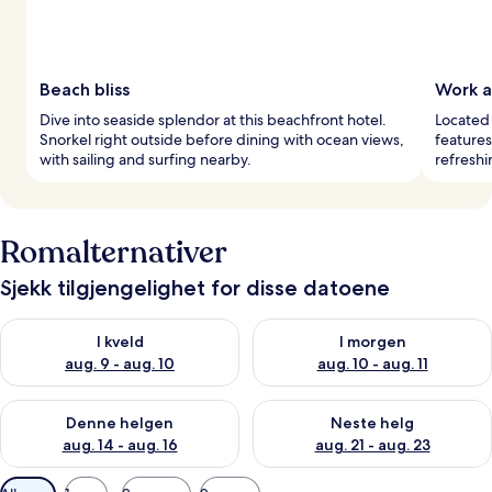
Beach bliss
Work a
Dive into seaside splendor at this beachfront hotel.
Located 
Snorkel right outside before dining with ocean views,
features
with sailing and surfing nearby.
refreshi
Romalternativer
Sjekk tilgjengelighet for disse datoene
Sjekk tilgjengelighet for i kveld, aug. 9 - aug. 10
Sjekk tilgjengelighet for i mor
I kveld
I morgen
aug. 9 - aug. 10
aug. 10 - aug. 11
Sjekk tilgjengelighet for denne helgen, aug. 14 - aug. 16
Sjekk tilgjengelighet for neste
Denne helgen
Neste helg
aug. 14 - aug. 16
aug. 21 - aug. 23
Tilgjengelige