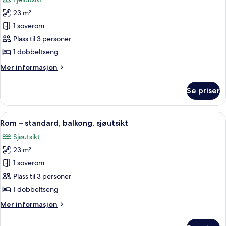
Airport
bildene
Transfer)
23 m²
av
Rom
1 soverom
–
Plass til 3 personer
comfort,
1 dobbeltseng
balkong
Mer
Mer informasjon
(Free
informasjon
Airport
om
Se priser
Rom
Transfer)
–
comfort,
Åpne
Safe på rommet, blendingsgardiner, s
5
balkong
Rom – standard, balkong, sjøutsikt
alle
(Free
Sjøutsikt
Airport
bildene
Transfer)
23 m²
av
Rom
1 soverom
–
Plass til 3 personer
standard,
1 dobbeltseng
balkong,
Mer
Mer informasjon
sjøutsikt
informasjon
om