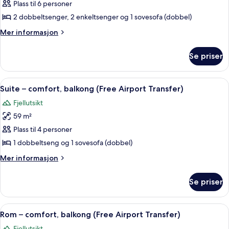
3
Plass til 6 personer
soverom,
2 dobbeltsenger, 2 enkeltsenger og 1 sovesofa (dobbel)
balkong,
Mer
Mer informasjon
sjøutsikt
informasjon
om
Se priser
Suite,
3
soverom,
Åpne
Safe på rommet, blendingsgardiner, s
7
balkong,
Suite – comfort, balkong (Free Airport Transfer)
alle
sjøutsikt
Fjellutsikt
bildene
59 m²
av
Suite
Plass til 4 personer
–
1 dobbeltseng og 1 sovesofa (dobbel)
comfort,
Mer
Mer informasjon
balkong
informasjon
(Free
om
Se priser
Suite
Airport
–
Transfer)
comfort,
Åpne
Safe på rommet, blendingsgardiner, s
4
balkong
Rom – comfort, balkong (Free Airport Transfer)
alle
(Free
Fjellutsikt