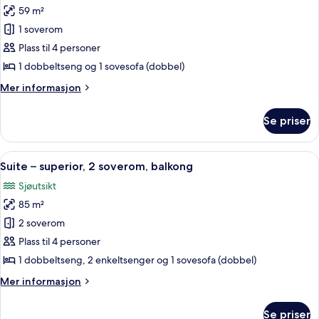
(Inland
59 m²
av
View)
Suite
1 soverom
–
Plass til 4 personer
superior,
1 dobbeltseng og 1 sovesofa (dobbel)
1
Mer
Mer informasjon
soverom,
informasjon
balkong,
om
Se priser
Suite
sjøutsikt
–
superior,
Åpne
Suite – superior, 2 soverom, balkong 
9
1
Suite – superior, 2 soverom, balkong
alle
soverom,
Sjøutsikt
balkong,
bildene
sjøutsikt
85 m²
av
Suite
2 soverom
–
Plass til 4 personer
superior,
1 dobbeltseng, 2 enkeltsenger og 1 sovesofa (dobbel)
2
Mer
Mer informasjon
soverom,
informasjon
balkong
om
Se priser
Suite