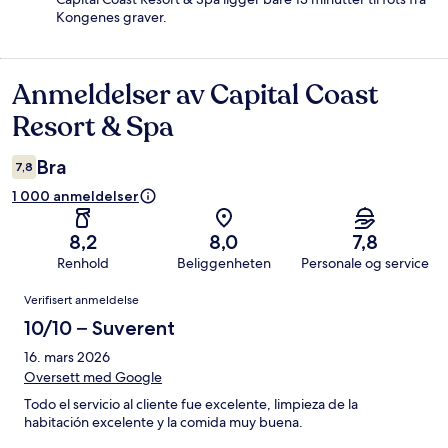
Kongenes graver.
Anmeldelser av Capital Coast
Anmeldelser
Resort & Spa
Bra
7,8
1 000 anmeldelser
8,2
8,0
7,8
Renhold
Beliggenheten
Personale og service
Anmeldelser
Verifisert anmeldelse
10/10 – Suverent
16. mars 2026
Oversett med Google
Todo el servicio al cliente fue excelente, limpieza de la
habitación excelente y la comida muy buena.