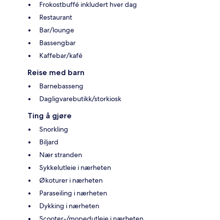
Frokostbuffé inkludert hver dag
Restaurant
Bar/lounge
Bassengbar
Kaffebar/kafé
Reise med barn
Barnebasseng
Dagligvarebutikk/storkiosk
Ting å gjøre
Snorkling
Biljard
Nær stranden
Sykkelutleie i nærheten
Økoturer i nærheten
Paraseiling i nærheten
Dykking i nærheten
Scooter-/mopedutleie i nærheten