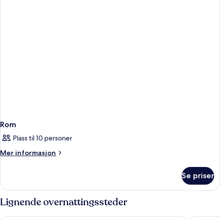
Rom
Plass til 10 personer
Mer
Mer informasjon
informasjon
om
Se priser
Rom
Lignende overnattingssteder