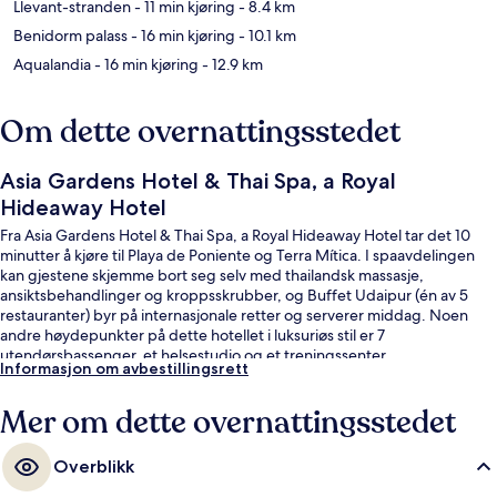
Llevant-stranden
- 11 min kjøring
- 8.4 km
Benidorm palass
- 16 min kjøring
- 10.1 km
Aqualandia
- 16 min kjøring
- 12.9 km
Om dette overnattingsstedet
Asia Gardens Hotel & Thai Spa, a Royal
Hideaway Hotel
Fra Asia Gardens Hotel & Thai Spa, a Royal Hideaway Hotel tar det 10
minutter å kjøre til Playa de Poniente og Terra Mítica. I spaavdelingen
kan gjestene skjemme bort seg selv med thailandsk massasje,
ansiktsbehandlinger og kroppsskrubber, og Buffet Udaipur (én av 5
restauranter) byr på internasjonale retter og serverer middag. Noen
andre høydepunkter på dette hotellet i luksuriøs stil er 7
utendørsbassenger, et helsestudio og et treningssenter.
Informasjon om avbestillingsrett
Mer om dette overnattingsstedet
Overblikk