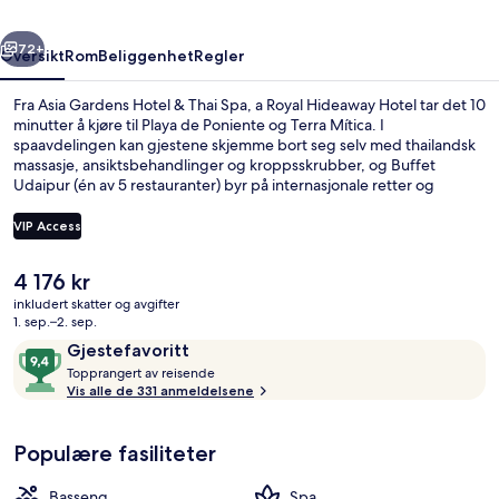
Spa,
rige
Neste
a
72+
Oversikt
Rom
Beliggenhet
Regler
Royal
Fra Asia Gardens Hotel & Thai Spa, a Royal Hideaway Hotel tar det 10
Hideaway
minutter å kjøre til Playa de Poniente og Terra Mítica. I
spaavdelingen kan gjestene skjemme bort seg selv med thailandsk
Hotel
massasje, ansiktsbehandlinger og kroppsskrubber, og Buffet
Udaipur (én av 5 restauranter) byr på internasjonale retter og
serverer middag. Noen andre høydepunkter på dette hotellet i
luksuriøs stil er 7 utendørsbassenger, et helsestudio og et
VIP Access
treningssenter.
Den
4 176 kr
Eksteriør
nåværende
inkludert skatter og avgifter
prisen
1. sep.–2. sep.
er
Anmeldelser
9,4
Gjestefavoritt
4 176 kr
T
av
Topprangert av reisende
o
Vis alle de 331 anmeldelsene
10,
p
Gjestefavoritt
p
Populære fasiliteter
r
a
n
Basseng
Spa