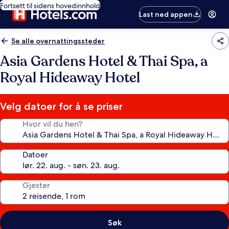
Fortsett til sidens hovedinnhold
Last ned appen
Se alle overnattingssteder
Asia Gardens Hotel & Thai Spa, a
Royal Hideaway Hotel
Velg datoer for å se priser
Hvor vil du hen?
Datoer
Gjester
Søk