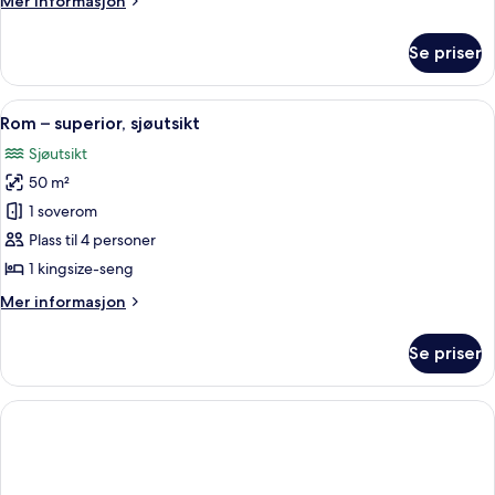
Mer informasjon
–
informasjon
deluxe
om
Se priser
Dobbeltrom
for
1
Åpne
Sengetøy av topp kvalitet, dundyner,
5
person
Rom – superior, sjøutsikt
alle
–
Sjøutsikt
deluxe
bildene
50 m²
av
Rom
1 soverom
–
Plass til 4 personer
superior,
1 kingsize-seng
sjøutsikt
Mer
Mer informasjon
informasjon
om
Se priser
Rom
–
superior,
sjøutsikt