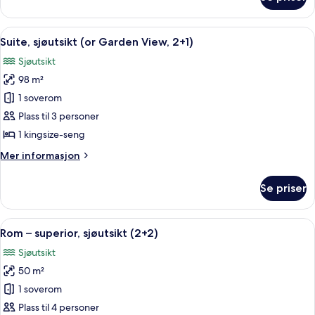
Dobbeltrom
deluxe,
for
sjøutsikt
1
Åpne
Sengetøy av topp kvalitet, dundyner,
3
person
Suite, sjøutsikt (or Garden View, 2+1)
alle
–
Sjøutsikt
deluxe,
bildene
sjøutsikt
98 m²
av
Suite,
1 soverom
sjøutsikt
Plass til 3 personer
(or
1 kingsize-seng
Garden
Mer
Mer informasjon
View,
informasjon
2+1)
om
Se priser
Suite,
sjøutsikt
(or
Åpne
Sengetøy av topp kvalitet, dundyner,
5
Garden
Rom – superior, sjøutsikt (2+2)
alle
View,
Sjøutsikt
2+1)
bildene
50 m²
av
Rom
1 soverom
–
Plass til 4 personer