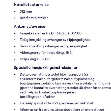
Hotellets størrelse
312 rom
Består av 5 etasjer
Ankomst/avreise
Innsjekkingen er fra kl. 16.00 til kl. 04.00
Tidlig innsjekking avhenger av tilgjengelighet
Sen innsjekking avhenger av tilgjengelighet
Aldersgrense for innsjekking: 18 år
Utsjekking kl. 12.00
Spesielle innsjekkingsinstruksjoner
Dette overnattingsstedet tilbyr transport fra
cruiseterminalen, fergeterminalen, flyplassen og
togstasjonen (betaling kan kreves). For å avtale henting må
gjestene kontakte overnattingsstedet 48 timer før ankomst
ved hjelp av kontaktopplysningene i
bestillingsbekreftelsen
En resepsjonist vil ta imot gjestene ved ankomst
Informasjon fra overnattingsstedet kan bli oversatt ved