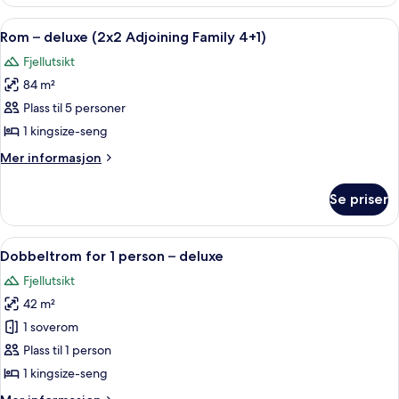
–
superior
Åpne
Sengetøy av topp kvalitet, dundyner,
3
(2+2)
Rom – deluxe (2x2 Adjoining Family 4+1)
alle
Fjellutsikt
bildene
84 m²
av
Rom
Plass til 5 personer
–
1 kingsize-seng
deluxe
Mer
Mer informasjon
(2x2
informasjon
Adjoining
om
Se priser
Rom
Family
–
4+1)
deluxe
Åpne
Sengetøy av topp kvalitet, dundyner,
3
(2x2
Dobbeltrom for 1 person – deluxe
alle
Adjoining
Fjellutsikt
Family
bildene
4+1)
42 m²
av
Dobbeltrom
1 soverom
for
Plass til 1 person
1
1 kingsize-seng
person
Mer