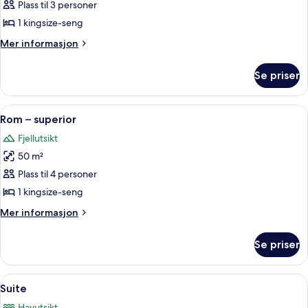
Rom
Plass til 3 personer
–
1 kingsize-seng
deluxe,
Mer
Mer informasjon
sjøutsikt
informasjon
om
Se priser
Rom
–
deluxe,
Åpne
Sengetøy av topp kvalitet, dundyner,
4
sjøutsikt
Rom – superior
alle
Fjellutsikt
bildene
50 m²
av
Rom
Plass til 4 personer
–
1 kingsize-seng
superior
Mer
Mer informasjon
informasjon
om
Se priser
Rom
–
superior
Åpne
Sengetøy av topp kvalitet, dundyner,
3
Suite
alle
Havutsikt