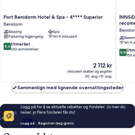
Port
INNSiD
Port Benidorm Hotel & Spa – 4**** Superior
INNSiD
Benidorm
by
recom
Benidorm
Hotel
Meliá
Benidor
Basseng
Spa
&
Costabl
Parkering tilgjengelig
Wi-fi inkludert
Spa
-
Basse
Wi-fi 
–
Adults
8.6
Utmerket
8,6
4****
recomm
av
262 anmeldelser
8.8
Utm
8,8
Superior
Benido
10,
av
156 
Benidorm
sentrum
Utmerket,
10,
Prisen
2 112 kr
262
Utmerke
er
anmeldelser
156
inkludert skatter og avgifter
2 112 kr
30. aug.–31. aug.
anmelde
Sammenlign med lignende overnattingssteder
Logg på for å se aktuelle rabatter og fordeler. Jo mer du
reiser, jo flere fordeler får du!
Logg på
Registrer deg gratis