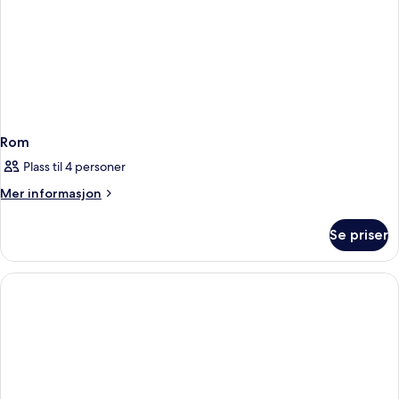
Rom
Plass til 4 personer
Mer
Mer informasjon
informasjon
om
Se priser
Rom