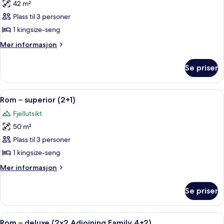
42 m²
av
Rom
Plass til 3 personer
–
1 kingsize-seng
deluxe,
Mer
Mer informasjon
sjøutsikt
informasjon
(2+1)
om
Se priser
Rom
–
deluxe,
Åpne
Sengetøy av topp kvalitet, dundyner,
6
sjøutsikt
Rom – superior (2+1)
alle
(2+1)
Fjellutsikt
bildene
50 m²
av
Rom
Plass til 3 personer
–
1 kingsize-seng
superior
Mer
Mer informasjon
(2+1)
informasjon
om
Se priser
Rom
–
superior
Åpne
Sengetøy av topp kvalitet, dundyner,
3
(2+1)
Rom – deluxe (2x2 Adjoining Family 4+2)