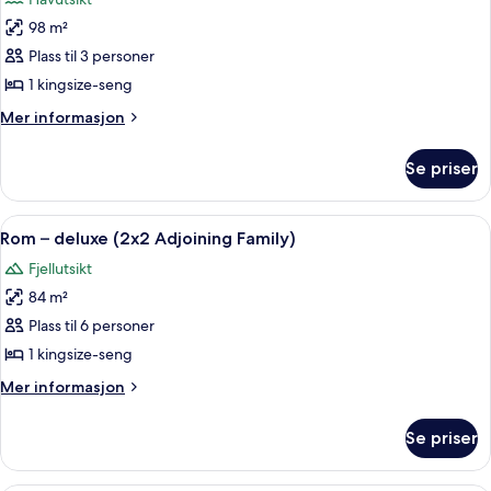
bildene
98 m²
av
Suite
Plass til 3 personer
1 kingsize-seng
Mer
Mer informasjon
informasjon
om
Se priser
Suite
Åpne
Sengetøy av topp kvalitet, dundyner,
3
Rom – deluxe (2x2 Adjoining Family)
alle
Fjellutsikt
bildene
84 m²
av
Rom
Plass til 6 personer
–
1 kingsize-seng
deluxe
Mer
Mer informasjon
(2x2
informasjon
Adjoining
om
Se priser
Rom
Family)
–
deluxe