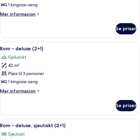
superior,
1 kingsize-seng
sjøutsikt
Mer
Mer informasjon
(2+2)
informasjon
om
Se priser
Rom
–
superior,
Åpne
Sengetøy av topp kvalitet, dundyner,
3
sjøutsikt
Rom – deluxe (2+1)
alle
(2+2)
Fjellutsikt
bildene
42 m²
av
Rom
Plass til 3 personer
–
1 kingsize-seng
deluxe
Mer
Mer informasjon
(2+1)
informasjon
om
Se priser
Rom
–
deluxe
Åpne
Sengetøy av topp kvalitet, dundyner,
3
(2+1)
Rom – deluxe, sjøutsikt (2+1)
alle
Sjøutsikt
bildene