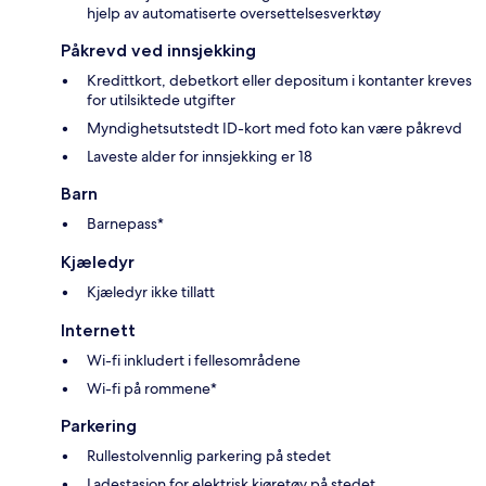
hjelp av automatiserte oversettelsesverktøy
Påkrevd ved innsjekking
Kredittkort, debetkort eller depositum i kontanter kreves
for utilsiktede utgifter
Myndighetsutstedt ID-kort med foto kan være påkrevd
Laveste alder for innsjekking er 18
Barn
Barnepass*
Kjæledyr
Kjæledyr ikke tillatt
Internett
Wi-fi inkludert i fellesområdene
Wi-fi på rommene*
Parkering
Rullestolvennlig parkering på stedet
Ladestasjon for elektrisk kjøretøy på stedet