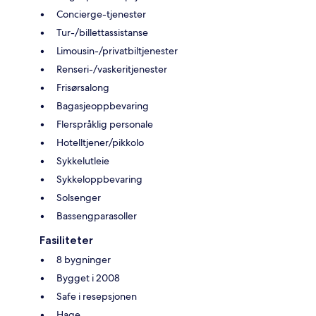
Concierge-tjenester
Tur-/billettassistanse
Limousin-/privatbiltjenester
Renseri-/vaskeritjenester
Frisørsalong
Bagasjeoppbevaring
Flerspråklig personale
Hotelltjener/pikkolo
Sykkelutleie
Sykkeloppbevaring
Solsenger
Bassengparasoller
Fasiliteter
8 bygninger
Bygget i 2008
Safe i resepsjonen
Hage