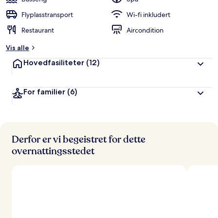
g
e
Flyplasstransport
Wi-fi inkludert
r
Restaurant
Aircondition
t
Vis alle
a
v
Hovedfasiliteter
(12)
r
e
For familier
(6)
i
s
e
n
d
e
Derfor er vi begeistret for dette
overnattingsstedet