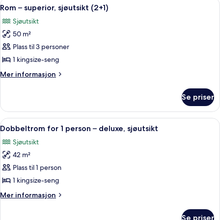
Åpne
Sengetøy av topp kvalitet, dundyner,
5
(2x2
Rom – superior, sjøutsikt (2+1)
alle
Adjoining
Sjøutsikt
Family)
bildene
50 m²
av
Rom
Plass til 3 personer
–
1 kingsize-seng
superior,
Mer
Mer informasjon
sjøutsikt
informasjon
(2+1)
om
Se priser
Rom
–
superior,
Åpne
Sengetøy av topp kvalitet, dundyner,
3
sjøutsikt
Dobbeltrom for 1 person – deluxe, sjøutsikt
alle
(2+1)
Sjøutsikt
bildene
42 m²
av
Dobbeltrom
Plass til 1 person
for
1 kingsize-seng
1
Mer
Mer informasjon
person
informasjon
–
om
Se priser