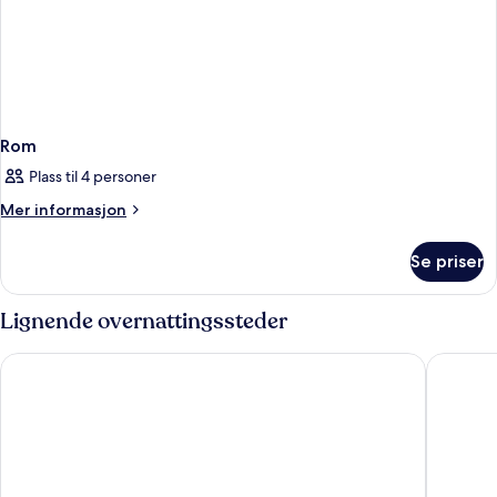
Rom
Plass til 4 personer
Mer
Mer informasjon
informasjon
om
Se priser
Rom
Lignende overnattingssteder
Port Benidorm Hotel & Spa – 4**** Superior
INNSiDE 