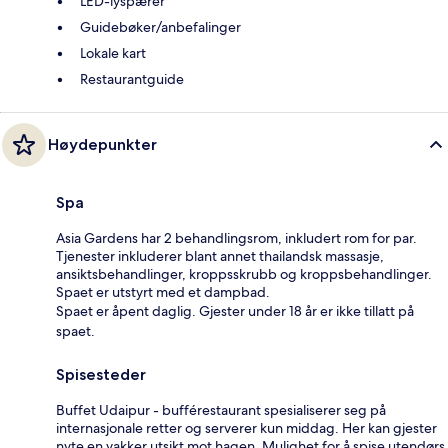
LED-lyspærer
Guidebøker/anbefalinger
Lokale kart
Restaurantguide
Høydepunkter
Spa
Asia Gardens har 2 behandlingsrom, inkludert rom for par.
Tjenester inkluderer blant annet thailandsk massasje,
ansiktsbehandlinger, kroppsskrubb og kroppsbehandlinger.
Spaet er utstyrt med et dampbad.
Spaet er åpent daglig. Gjester under 18 år er ikke tillatt på
spaet.
Spisesteder
Buffet Udaipur - bufférestaurant spesialiserer seg på
internasjonale retter og serverer kun middag. Her kan gjester
nyte en vakker utsikt mot hagen. Mulighet for å spise utendørs