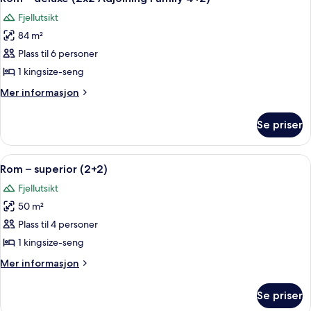
alle
Fjellutsikt
bildene
84 m²
av
Rom
Plass til 6 personer
–
1 kingsize-seng
deluxe
Mer
Mer informasjon
(2x2
informasjon
Adjoining
om
Se priser
Rom
Family
–
4+2)
deluxe
Åpne
Sengetøy av topp kvalitet, dundyner,
4
(2x2
Rom – superior (2+2)
alle
Adjoining
Fjellutsikt
Family
bildene
4+2)
50 m²
av
Rom
Plass til 4 personer
–
1 kingsize-seng
superior
Mer
Mer informasjon
(2+2)
informasjon
om
Se priser
Rom