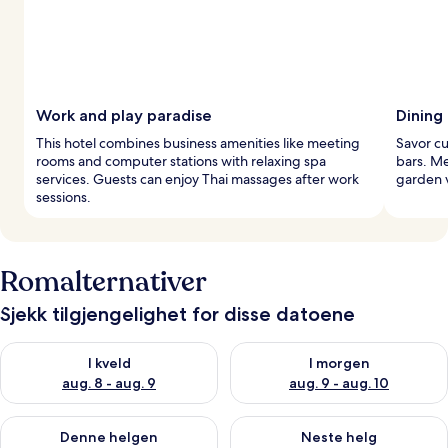
Work and play paradise
Dining
This hotel combines business amenities like meeting
Savor cu
rooms and computer stations with relaxing spa
bars. Me
services. Guests can enjoy Thai massages after work
garden 
sessions.
Romalternativer
Sjekk tilgjengelighet for disse datoene
Sjekk tilgjengelighet for i kveld, aug. 8 - aug. 9
Sjekk tilgjengelighet for i mor
I kveld
I morgen
aug. 8 - aug. 9
aug. 9 - aug. 10
Sjekk tilgjengelighet for denne helgen, aug. 14 - aug. 16
Sjekk tilgjengelighet for neste
Denne helgen
Neste helg