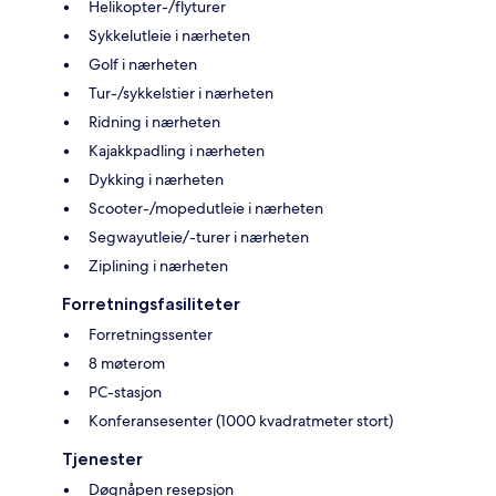
Helikopter-/flyturer
Sykkelutleie i nærheten
Golf i nærheten
Tur-/sykkelstier i nærheten
Ridning i nærheten
Kajakkpadling i nærheten
Dykking i nærheten
Scooter-/mopedutleie i nærheten
Segwayutleie/-turer i nærheten
Ziplining i nærheten
Forretningsfasiliteter
Forretningssenter
8 møterom
PC-stasjon
Konferansesenter (1000 kvadratmeter stort)
Tjenester
Døgnåpen resepsjon