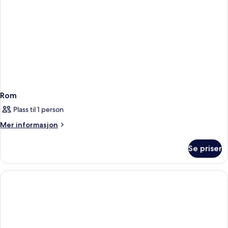
Rom
Plass til 1 person
Mer
Mer informasjon
informasjon
om
Se priser
Rom