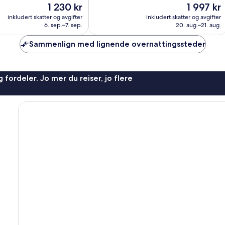
Prisen
Prisen
1 230 kr
1 997 kr
399
er
er
anmeldelser
inkludert skatter og avgifter
inkludert skatter og avgifter
1 230 kr
1 997 kr
6. sep.–7. sep.
20. aug.–21. aug.
Sammenlign med lignende overnattingssteder
 fordeler. Jo mer du reiser, jo flere