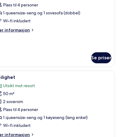
eilighet
Plass til 4 personer
1 queensize-seng og 1 sovesofa (dobbel)
Wi-fi inkludert
er
r informasjon
formasjon
m
ilighet
Se priser
ebord, skrivebord for bærbar PC, wi-fi (inkludert) og sengetøy
pne
Leilighet | Skrivebord, skrivebord for bærbar 
5
ilighet
le
Utsikt mot resort
ildene
50 m²
v
eilighet
2 soverom
Plass til 4 personer
1 queensize-seng og 1 køyeseng (lang enkel)
Wi-fi inkludert
er
r informasjon