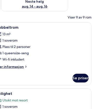
Neste helg
aug. 14 - aug. 16
Viser 9 av 9 rom
or bærbar PC, wi-fi (inkludert) og sengetøy
pne
Dobbeltrom | Skrivebord, skrivebord for bærba
5
obbeltrom
le
13 m²
ildene
1 soverom
v
obbeltrom
Plass til 2 personer
1 queensize-seng
Wi-fi inkludert
er
r informasjon
formasjon
m
Se priser
bbeltrom
 bærbar PC, wi-fi (inkludert) og sengetøy
pne
Leilighet | Skrivebord, skrivebord for bærbar 
3
ilighet
le
Utsikt mot resort
ildene
1 soverom
v