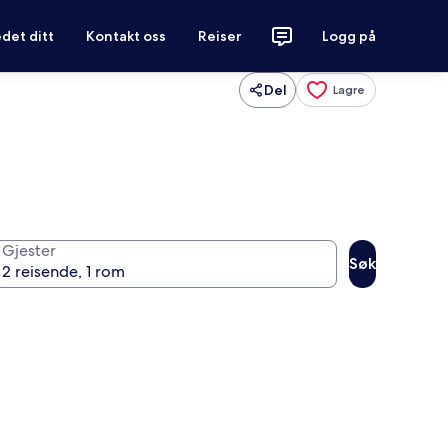
det ditt
Kontakt oss
Reiser
Logg på
Del
Lagre
Gjester
Søk