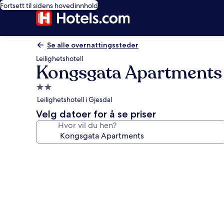
Fortsett til sidens hovedinnhold
Se alle overnattingssteder
Leilighetshotell
Kongsgata Apartments
Overnattingssted
med
Leilighetshotell i Gjesdal
2.0
Velg datoer for å se priser
stjerner
Hvor vil du hen?
Bildegalleri
av
Kongsgata
Apartments