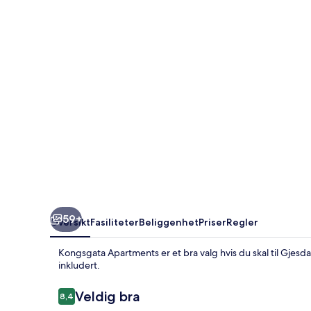
59+
Oversikt
Fasiliteter
Beliggenhet
Priser
Regler
Kongsgata Apartments er et bra valg hvis du skal til Gjesda
inkludert.
Anmeldelser
Veldig bra
8,4
8,4 av 10 –