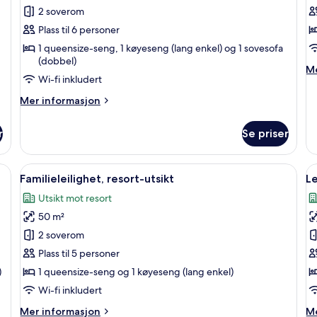
Leilighet
L
2 soverom
Plass til 6 personer
1 queensize-seng, 1 køyeseng (lang enkel) og 1 sovesofa
(dobbel)
M
Me
Wi-fi inkludert
in
o
Mer
Mer informasjon
Le
informasjon
om
r
Se priser
Leilighet
ord for bærbar PC, wi-fi (inkludert) og sengetøy
Åpne
Familieleilighet, resort-utsikt | Skriv
Å
5
Familieleilighet, resort-utsikt
Le
alle
al
Utsikt mot resort
bildene
b
50 m²
av
a
Familieleilighet,
L
2 soverom
resort-
Plass til 5 personer
utsikt
)
1 queensize-seng og 1 køyeseng (lang enkel)
Wi-fi inkludert
Mer
M
Mer informasjon
Me