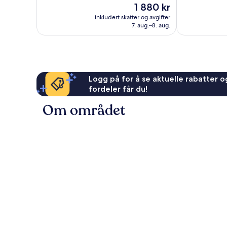
Prisen
1 880 kr
79
108
er
anmeldelser
anmeldelser
inkludert skatter og avgifter
1 880 kr
7. aug.–8. aug.
Logg på for å se aktuelle rabatter og
fordeler får du!
Om området