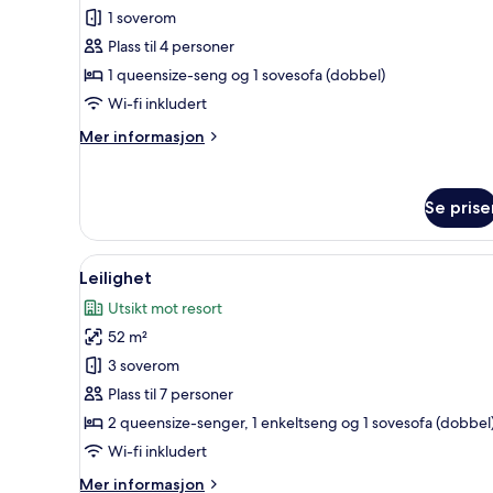
Leilighet
1 soverom
Plass til 4 personer
1 queensize-seng og 1 sovesofa (dobbel)
Wi-fi inkludert
Mer
Mer informasjon
informasjon
om
Leilighet
Se prise
Åpne
Leilighet | Skrivebord, skriveb
4
Leilighet
alle
Utsikt mot resort
bildene
52 m²
av
Leilighet
3 soverom
Plass til 7 personer
2 queensize-senger, 1 enkeltseng og 1 sovesofa (dobbel
Wi-fi inkludert
Mer
Mer informasjon