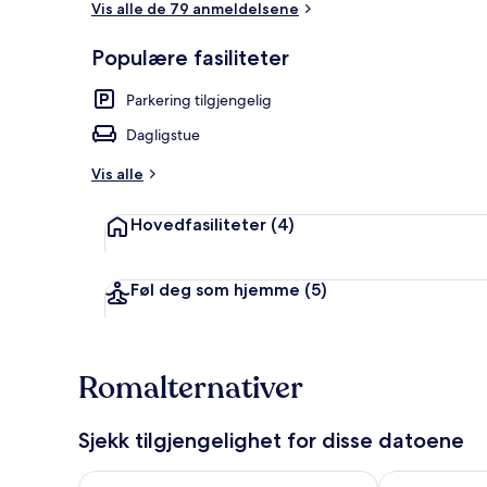
Vis alle de 79 anmeldelsene
Populære fasiliteter
Eksteriør
Parkering tilgjengelig
Dagligstue
Vis alle
Hovedfasiliteter
(4)
Føl deg som hjemme
(5)
Romalternativer
Sjekk tilgjengelighet for disse datoene
Sjekk tilgjengelighet for i kveld, aug. 6 - aug. 7
Sjekk tilgjeng