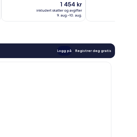
Prisen
1 454 kr
1 004
Suverent,
er
anmeldelser
121
inkludert skatter og avgifter
inkludert 
1 454 kr
9. aug.–10. aug.
anmeldelser
Logg på
Registrer deg gratis