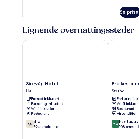
informasjon
om
Se prise
Leilighet
Lignende overnattingssteder
Sirevåg Hotel
Preikestolen
Sirevåg
Preikestolen
Sirevåg Hotel
Preikestol
Hotel
BaseCamp
Ha
Strand
Ha
Strand
Frokost inkludert
Parkering ink
Parkering inkludert
Wi-fi inklude
Wi-fi inkludert
Restaurant
Restaurant
Aircondition
7.0
9.0
Bra
Fantastis
7,0
9,0
av
av
79 anmeldelser
108 anmeld
10,
10,
Bra,
Fantastisk,