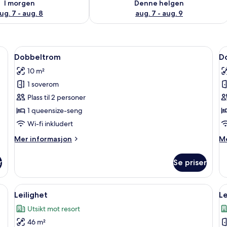
I morgen
Denne helgen
ug. 7 - aug. 8
aug. 7 - aug. 9
ebord for bærbar PC, wi-fi (inkludert) og sengetøy
Åpne
Dobbeltrom | Skrivebord, skrivebord f
Å
4
Dobbeltrom
D
alle
al
10 m²
bildene
b
1 soverom
av
a
Dobbeltrom
D
Plass til 2 personer
1 queensize-seng
Wi-fi inkludert
Mer
M
Mer informasjon
Me
informasjon
in
om
o
r
Se priser
Dobbeltrom
Do
ord for bærbar PC, wi-fi (inkludert) og sengetøy
Åpne
Leilighet | Skrivebord, skrivebord for
Å
5
Leilighet
Le
alle
al
Utsikt mot resort
bildene
b
46 m²
av
a