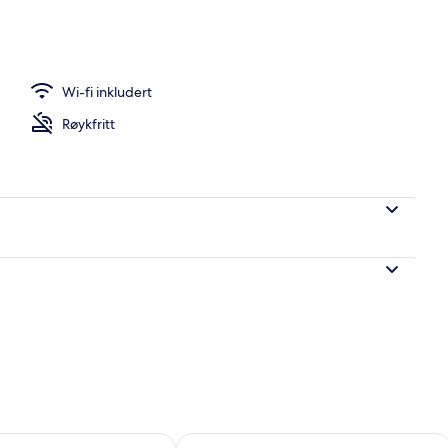
Wi-fi inkludert
Røykfritt
elighet for i morgen, aug. 7 - aug. 8
Sjekk tilgjengelighet for denne helgen