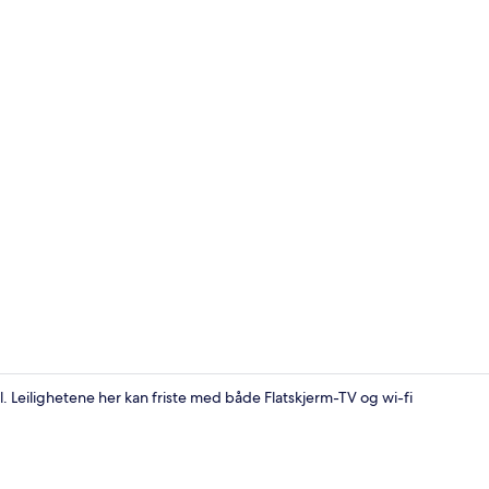
Leilighet | S
l. Leilighetene her kan friste med både Flatskjerm-TV og wi-fi
Eksteriør