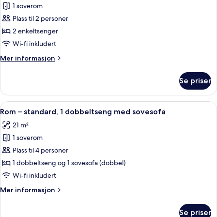
1 soverom
av
Rom
Plass til 2 personer
–
2 enkeltsenger
standard,
Wi-fi inkludert
2
Mer
Mer informasjon
enkeltsenger
informasjon
om
Se priser
Rom
–
standard,
Åpne
Rom – standard, 1 dobbeltseng med sov
10
2
Rom – standard, 1 dobbeltseng med sovesofa
alle
enkeltsenger
21 m²
bildene
1 soverom
av
Rom
Plass til 4 personer
–
1 dobbeltseng og 1 sovesofa (dobbel)
standard,
Wi-fi inkludert
1
Mer
Mer informasjon
dobbeltseng
informasjon
med
om
Se priser
Rom