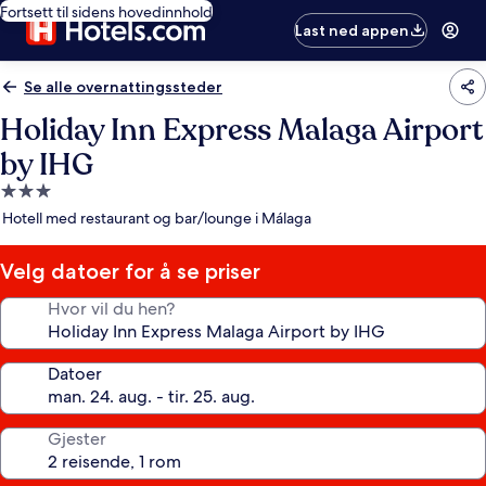
Fortsett til sidens hovedinnhold
Last ned appen
Se alle overnattingssteder
Holiday Inn Express Malaga Airport
by IHG
Overnattingssted
med
Hotell med restaurant og bar/lounge i Málaga
3.0
stjerner
Velg datoer for å se priser
Hvor vil du hen?
Datoer
Gjester