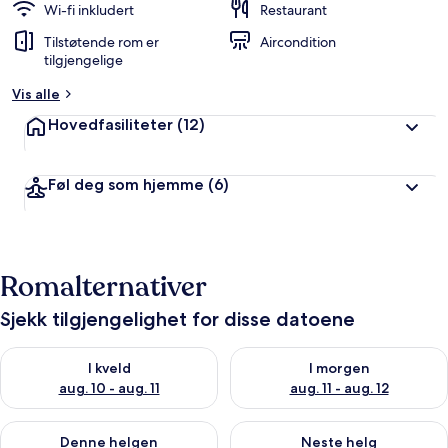
Wi-fi inkludert
Restaurant
Tilstøtende rom er
Aircondition
tilgjengelige
Vis alle
Hovedfasiliteter
(12)
Føl deg som hjemme
(6)
Romalternativer
Sjekk tilgjengelighet for disse datoene
Sjekk tilgjengelighet for i kveld, aug. 10 - aug. 11
Sjekk tilgjengelighet for i morg
I kveld
I morgen
aug. 10 - aug. 11
aug. 11 - aug. 12
Sjekk tilgjengelighet for denne helgen, aug. 14 - aug. 16
Sjekk tilgjengelighet for neste
Denne helgen
Neste helg