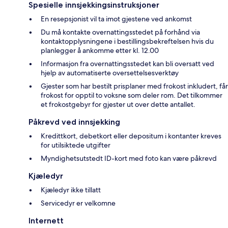
Spesielle innsjekkingsinstruksjoner
En resepsjonist vil ta imot gjestene ved ankomst
Du må kontakte overnattingsstedet på forhånd via
kontaktopplysningene i bestillingsbekreftelsen hvis du
planlegger å ankomme etter kl. 12.00
Informasjon fra overnattingsstedet kan bli oversatt ved
hjelp av automatiserte oversettelsesverktøy
Gjester som har bestilt prisplaner med frokost inkludert, får
frokost for opptil to voksne som deler rom. Det tilkommer
et frokostgebyr for gjester ut over dette antallet.
Påkrevd ved innsjekking
Kredittkort, debetkort eller depositum i kontanter kreves
for utilsiktede utgifter
Myndighetsutstedt ID-kort med foto kan være påkrevd
Kjæledyr
Kjæledyr ikke tillatt
Servicedyr er velkomne
Internett