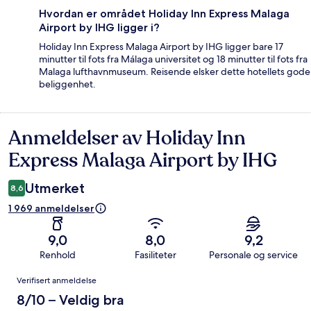
Hvordan er området Holiday Inn Express Malaga
Airport by IHG ligger i?
Holiday Inn Express Malaga Airport by IHG ligger bare 17
minutter til fots fra Málaga universitet og 18 minutter til fots fra
Malaga lufthavnmuseum. Reisende elsker dette hotellets gode
beliggenhet.
Anmeldelser av Holiday Inn
Anmeldelser
Express Malaga Airport by IHG
Utmerket
8,6
1 969 anmeldelser
9,0
8,0
9,2
Renhold
Fasiliteter
Personale og service
Anmeldelser
Verifisert anmeldelse
8/10 – Veldig bra