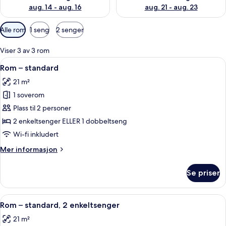
aug. 14 - aug. 16
aug. 21 - aug. 23
Tilgjengelige
Alle rom
1 seng
2 senger
filtre
for
Viser 3 av 3 rom
rom
Åpne
Skrivebord, blendingsgardiner, lydisol
8
Rom – standard
alle
21 m²
bildene
1 soverom
av
Rom
Plass til 2 personer
–
2 enkeltsenger ELLER 1 dobbeltseng
standard
Wi-fi inkludert
Mer
Mer informasjon
informasjon
om
Se priser
Rom
–
standard
Åpne
Skrivebord, blendingsgardiner, lydisol
8
Rom – standard, 2 enkeltsenger
alle
21 m²
bildene