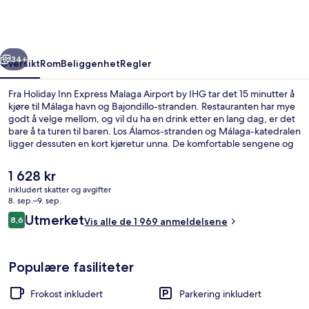
Malaga
Airport
by
rige
Neste
IHG
34+
Oversikt
Rom
Beliggenhet
Regler
Fra Holiday Inn Express Malaga Airport by IHG tar det 15 minutter å
kjøre til Málaga havn og Bajondillo-stranden. Restauranten har mye
godt å velge mellom, og vil du ha en drink etter en lang dag, er det
bare å ta turen til baren. Los Álamos-stranden og Málaga-katedralen
ligger dessuten en kort kjøretur unna. De komfortable sengene og
den vennlige betjeningen får mye skryt fra andre reisende.
Den
1 628 kr
nåværende
inkludert skatter og avgifter
prisen
8. sep.–9. sep.
Innvendig detalj
er
Anmeldelser
Utmerket
8,6
Vis alle de 1 969 anmeldelsene
1 628 kr
8,6 av 10 –
Populære fasiliteter
Frokost inkludert
Parkering inkludert