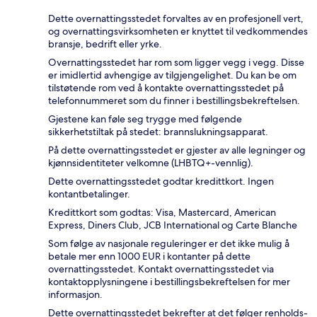
Dette overnattingsstedet forvaltes av en profesjonell vert,
og overnattingsvirksomheten er knyttet til vedkommendes
bransje, bedrift eller yrke.
Overnattingsstedet har rom som ligger vegg i vegg. Disse
er imidlertid avhengige av tilgjengelighet. Du kan be om
tilstøtende rom ved å kontakte overnattingsstedet på
telefonnummeret som du finner i bestillingsbekreftelsen.
Gjestene kan føle seg trygge med følgende
sikkerhetstiltak på stedet: brannslukningsapparat.
På dette overnattingsstedet er gjester av alle legninger og
kjønnsidentiteter velkomne (LHBTQ+-vennlig).
Dette overnattingsstedet godtar kredittkort. Ingen
kontantbetalinger.
Kredittkort som godtas: Visa, Mastercard, American
Express, Diners Club, JCB International og Carte Blanche
Som følge av nasjonale reguleringer er det ikke mulig å
betale mer enn 1000 EUR i kontanter på dette
overnattingsstedet. Kontakt overnattingsstedet via
kontaktopplysningene i bestillingsbekreftelsen for mer
informasjon.
Dette overnattingsstedet bekrefter at det følger renholds-