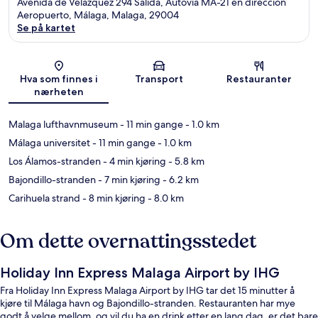
Avenida de Velazquez 294 Salida, Autovia MA-21 en direccíón
Aeropuerto, Málaga, Malaga, 29004
Se på kartet
Kart
Hva som finnes i
Transport
Restauranter
nærheten
Malaga lufthavnmuseum
- 11 min gange
- 1.0 km
Málaga universitet
- 11 min gange
- 1.0 km
Los Álamos-stranden
- 4 min kjøring
- 5.8 km
Bajondillo-stranden
- 7 min kjøring
- 6.2 km
Carihuela strand
- 8 min kjøring
- 8.0 km
Om dette overnattingsstedet
Holiday Inn Express Malaga Airport by IHG
Fra Holiday Inn Express Malaga Airport by IHG tar det 15 minutter å
kjøre til Málaga havn og Bajondillo-stranden. Restauranten har mye
godt å velge mellom, og vil du ha en drink etter en lang dag, er det bare