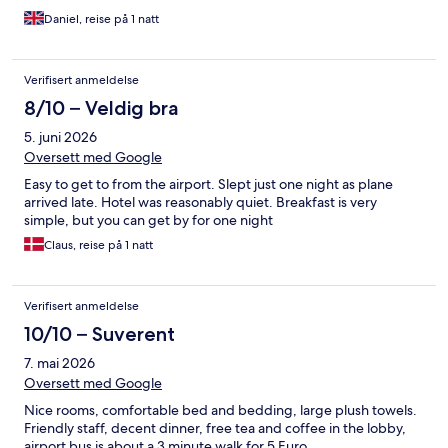
Daniel, reise på 1 natt
Verifisert anmeldelse
8/10 – Veldig bra
5. juni 2026
Oversett med Google
Easy to get to from the airport. Slept just one night as plane
arrived late. Hotel was reasonably quiet. Breakfast is very
simple, but you can get by for one night
Claus, reise på 1 natt
Verifisert anmeldelse
10/10 – Suverent
7. mai 2026
Oversett med Google
Nice rooms, comfortable bed and bedding, large plush towels.
Friendly staff, decent dinner, free tea and coffee in the lobby,
airport bus is about a 3 minute walk for 5 Euro.