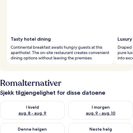
Tasty hotel dining
Luxury
Continental breakfast awaits hungry guests at this
Draped 
aparthotel. The on-site restaurant creates convenient
pure lux
dining options without leaving the premises.
into exc
Romalternativer
Sjekk tilgjengelighet for disse datoene
Sjekk tilgjengelighet for i kveld, aug. 8 - aug. 9
Sjekk tilgjengelighet for i mor
I kveld
I morgen
aug. 8 - aug. 9
aug. 9 - aug. 10
Sjekk tilgjengelighet for denne helgen, aug. 14 - aug. 16
Sjekk tilgjengelighet for neste
Denne helgen
Neste helg