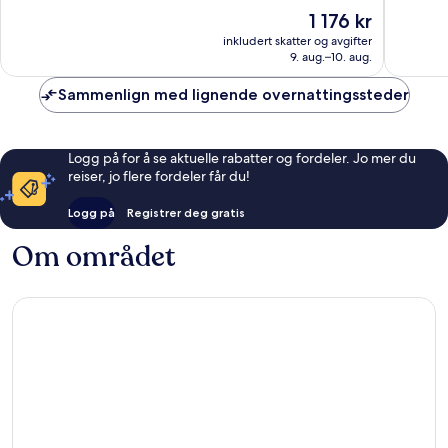
10,
10,
Prisen
1 176 kr
Suverent,
Fantasti
er
85
64
inkludert skatter og avgifter
1 176 kr
9. aug.–10. aug.
anmeldelser
anmelde
Sammenlign med lignende overnattingssteder
Logg på for å se aktuelle rabatter og fordeler. Jo mer du
reiser, jo flere fordeler får du!
Logg på
Registrer deg gratis
Om området