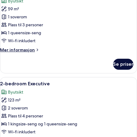
Byutsikt
bildene
59 m²
av
1-
1 soverom
bedroom
Plass til 3 personer
Executive
1 queensize-seng
Wi-fi inkludert
Mer
Mer informasjon
informasjon
om
Se priser
1-
bedroom
Executive
Åpne
2-bedroom Executive | Bad | Toalettart
8
2-bedroom Executive
alle
Byutsikt
bildene
123 m²
av
2-
2 soverom
bedroom
Plass til 4 personer
Executive
1 kingsize-seng og 1 queensize-seng
Wi-fi inkludert