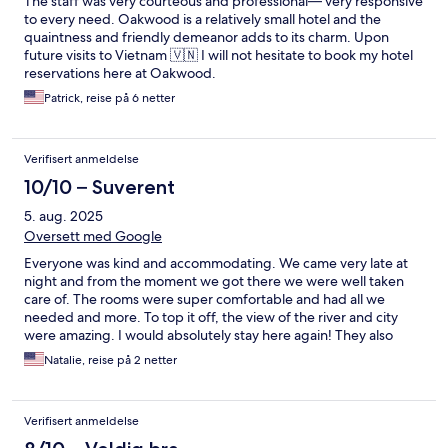
The staff was very courteous and professional— very responsive
to every need. Oakwood is a relatively small hotel and the
quaintness and friendly demeanor adds to its charm. Upon
future visits to Vietnam 🇻🇳 I will not hesitate to book my hotel
reservations here at Oakwood.
Patrick, reise på 6 netter
Verifisert anmeldelse
10/10 – Suverent
5. aug. 2025
Oversett med Google
Everyone was kind and accommodating. We came very late at
night and from the moment we got there we were well taken
care of. The rooms were super comfortable and had all we
needed and more. To top it off, the view of the river and city
were amazing. I would absolutely stay here again! They also
helped us with our laundry which we really appreciate.
Natalie, reise på 2 netter
Verifisert anmeldelse