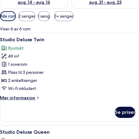
aug. 14 - aug. 16
aug. 21 - aug. 23
Tilgjengelige
Alle rom
2 senger
1 seng
3+ senger
filtre
for
Viser 6 av 6 rom
rom
Åpne
Studio Deluxe Twin | Safe på rommet,
7
Studio Deluxe Twin
alle
Byutsikt
bildene
49 m²
av
Studio
1 soverom
Deluxe
Plass til 3 personer
Twin
2 enkeltsenger
Wi-fi inkludert
Mer
Mer informasjon
informasjon
om
Se priser
Studio
Deluxe
Twin
Åpne
Studio Deluxe Queen | Safe på rommet
4
Studio Deluxe Queen
alle