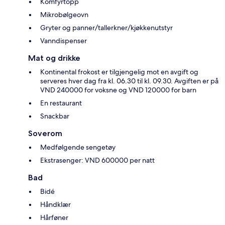
Komfyrtopp
Mikrobølgeovn
Gryter og panner/tallerkner/kjøkkenutstyr
Vanndispenser
Mat og drikke
Kontinental frokost er tilgjengelig mot en avgift og
serveres hver dag fra kl. 06.30 til kl. 09.30. Avgiften er på
VND 240000 for voksne og VND 120000 for barn
En restaurant
Snackbar
Soverom
Medfølgende sengetøy
Ekstrasenger: VND 600000 per natt
Bad
Bidé
Håndklær
Hårføner