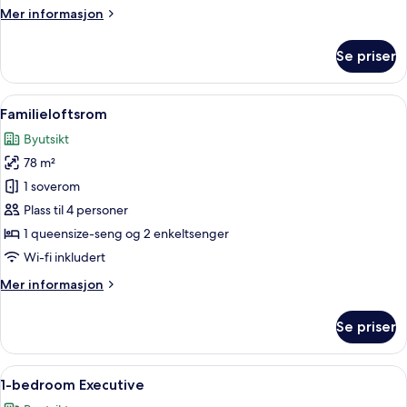
Mer
Mer informasjon
informasjon
om
Se priser
Studio
Executive
Åpne
Familieloftsrom | Byutsikt
7
Familieloftsrom
alle
Byutsikt
bildene
78 m²
av
Familieloftsrom
1 soverom
Plass til 4 personer
1 queensize-seng og 2 enkeltsenger
Wi-fi inkludert
Mer
Mer informasjon
informasjon
om
Se priser
Familieloftsrom
Åpne
1-bedroom Executive | Utsikt fra rom
7
1-bedroom Executive
alle