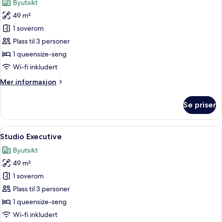
Byutsikt
bildene
49 m²
av
Studio
1 soverom
Deluxe
Plass til 3 personer
Queen
1 queensize-seng
Wi-fi inkludert
Mer
Mer informasjon
informasjon
om
Se priser
Studio
Deluxe
Queen
Åpne
Studio Executive | Safe på rommet, s
5
Studio Executive
alle
Byutsikt
bildene
49 m²
av
Studio
1 soverom
Executive
Plass til 3 personer
1 queensize-seng
Wi-fi inkludert