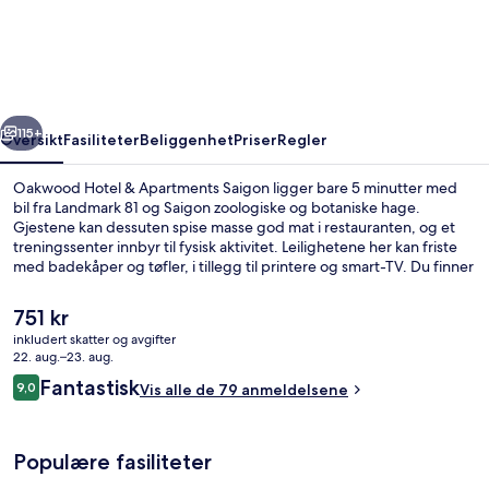
&
Apartments
Saigon
rige
Neste
115+
Oversikt
Fasiliteter
Beliggenhet
Priser
Regler
Oakwood Hotel & Apartments Saigon ligger bare 5 minutter med
bil fra Landmark 81 og Saigon zoologiske og botaniske hage.
Gjestene kan dessuten spise masse god mat i restauranten, og et
treningssenter innbyr til fysisk aktivitet. Leilighetene her kan friste
med badekåper og tøfler, i tillegg til printere og smart-TV. Du finner
offentlig transport i nærheten: Tan Cang T-banestasjon ligger bare
4 minutter unna til fots.
Den
751 kr
nåværende
inkludert skatter og avgifter
prisen
22. aug.–23. aug.
Eksteriør
er
Anmeldelser
Fantastisk
9,0
Vis alle de 79 anmeldelsene
751 kr
9,0 av 10 –
Populære fasiliteter