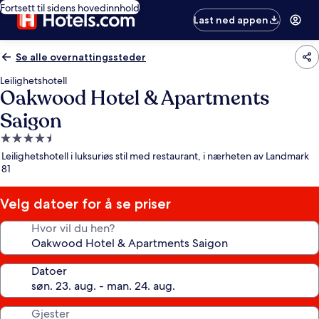
Fortsett til sidens hovedinnhold
Last ned appen
Se alle overnattingssteder
Leilighetshotell
Oakwood Hotel & Apartments
Saigon
Overnattingssted
med
Leilighetshotell i luksuriøs stil med restaurant, i nærheten av Landmark
4.5
81
stjerner
Velg datoer for å se priser
Hvor vil du hen?
Datoer
Gjester