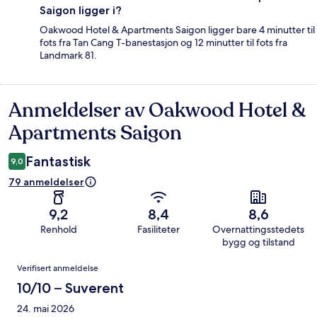
Saigon ligger i?
Oakwood Hotel & Apartments Saigon ligger bare 4 minutter til
fots fra Tan Cang T-banestasjon og 12 minutter til fots fra
Landmark 81.
Anmeldelser av Oakwood Hotel &
Anmeldelser
Apartments Saigon
Fantastisk
9,0
79 anmeldelser
9,2
8,4
8,6
Renhold
Fasiliteter
Overnattingsstedets
bygg og tilstand
Anmeldelser
Verifisert anmeldelse
10/10 – Suverent
24. mai 2026