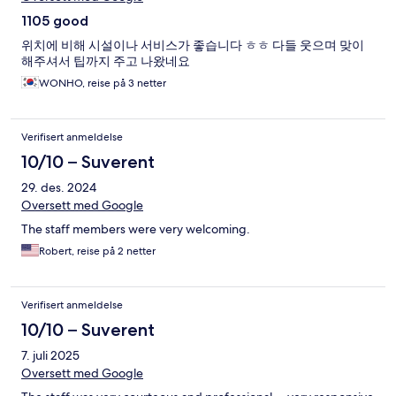
1105 good
위치에 비해 시설이나 서비스가 좋습니다 ㅎㅎ 다들 웃으며 맞이
해주셔서 팁까지 주고 나왔네요
WONHO, reise på 3 netter
Verifisert anmeldelse
10/10 – Suverent
29. des. 2024
Oversett med Google
The staff members were very welcoming.
Robert, reise på 2 netter
Verifisert anmeldelse
10/10 – Suverent
7. juli 2025
Oversett med Google