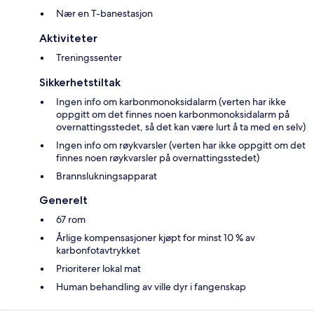
Nær en T-banestasjon
Aktiviteter
Treningssenter
Sikkerhetstiltak
Ingen info om karbonmonoksidalarm (verten har ikke
oppgitt om det finnes noen karbonmonoksidalarm på
overnattingsstedet, så det kan være lurt å ta med en selv)
Ingen info om røykvarsler (verten har ikke oppgitt om det
finnes noen røykvarsler på overnattingsstedet)
Brannslukningsapparat
Generelt
67 rom
Årlige kompensasjoner kjøpt for minst 10 % av
karbonfotavtrykket
Prioriterer lokal mat
Human behandling av ville dyr i fangenskap