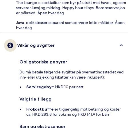
The Lounge:e cocktailbar som byr på utsikt mot havet, og som
serverer lunsj og middag. Happy hour tilbys. Bordreservasjon
er påkrevd. Åpen hver dag
Java: delikatesserestaurant som serverer lette måltider. Åpen
hver dag
Vilkår og avgifter
Obligatoriske gebyrer
Du må betale følgende avgifter på overnattingsstedet ved
inn- eller utsjekking (skatter kan være inkludert):
Servicegebyr:
HKD 10 per natt
Valgfrie tillegg
Frokostbuffé
er tilgjengelig mot betaling og koster
ca. HKD 283.8 for voksne og HKD 141.9 for barn
Barn og ekstrasenger