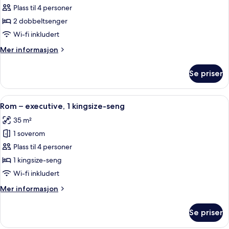
Rom,
Plass til 4 personer
2
2 dobbeltsenger
dobbeltsenger
Wi-fi inkludert
Mer
Mer informasjon
informasjon
om
Se priser
Rom,
2
dobbeltsenger
Åpne
Sengetøy av topp kvalitet, minibar, s
9
Rom – executive, 1 kingsize-seng
alle
35 m²
bildene
1 soverom
av
Rom
Plass til 4 personer
–
1 kingsize-seng
executive,
Wi-fi inkludert
1
Mer
Mer informasjon
kingsize-
informasjon
seng
om
Se priser
Rom
–