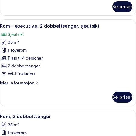
om
Se priser
Rom
–
executive,
Åpne
Sengetøy av topp kvalitet, minibar, s
10
2
Rom – executive, 2 dobbeltsenger, sjøutsikt
alle
dobbeltsenger
Sjøutsikt
bildene
35 m²
av
Rom
1 soverom
–
Plass til 4 personer
executive,
2 dobbeltsenger
2
Wi-fi inkludert
dobbeltsenger,
Mer
Mer informasjon
sjøutsikt
informasjon
om
Se priser
Rom
–
executive,
Åpne
Sengetøy av topp kvalitet, minibar, s
6
2
Rom, 2 dobbeltsenger
alle
dobbeltsenger,
35 m²
sjøutsikt
bildene
1 soverom
av