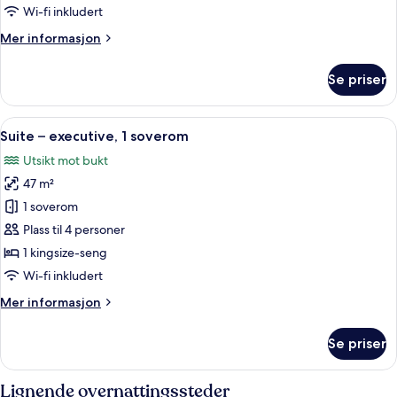
kingsize-
Wi-fi inkludert
seng
Mer
Mer informasjon
informasjon
om
Se priser
Rom,
1
kingsize-
Åpne
Suite – executive, 1 soverom | Sengetø
14
seng
Suite – executive, 1 soverom
alle
Utsikt mot bukt
bildene
47 m²
av
Suite
1 soverom
–
Plass til 4 personer
executive,
1 kingsize-seng
1
Wi-fi inkludert
soverom
Mer
Mer informasjon
informasjon
om
Se priser
Suite
–
executive,
Lignende overnattingssteder
1