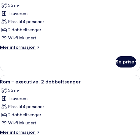
35 m²
av
Rom,
1 soverom
2
Plass til 4 personer
dobbeltsenger,
2 dobbeltsenger
sjøutsikt
Wi-fi inkludert
Mer
Mer informasjon
informasjon
om
Se priser
Rom,
2
dobbeltsenger,
Åpne
Sengetøy av topp kvalitet, minibar, s
10
sjøutsikt
Rom – executive, 2 dobbeltsenger
alle
35 m²
bildene
1 soverom
av
Rom
Plass til 4 personer
–
2 dobbeltsenger
executive,
Wi-fi inkludert
2
Mer
Mer informasjon
dobbeltsenger
informasjon