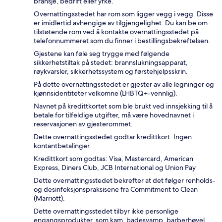
bransje, bedrift eller yrke.
Overnattingsstedet har rom som ligger vegg i vegg. Disse
er imidlertid avhengige av tilgjengelighet. Du kan be om
tilstøtende rom ved å kontakte overnattingsstedet på
telefonnummeret som du finner i bestillingsbekreftelsen.
Gjestene kan føle seg trygge med følgende
sikkerhetstiltak på stedet: brannslukningsapparat,
røykvarsler, sikkerhetssystem og førstehjelpsskrin.
På dette overnattingsstedet er gjester av alle legninger og
kjønnsidentiteter velkomne (LHBTQ+-vennlig).
Navnet på kredittkortet som ble brukt ved innsjekking til å
betale for tilfeldige utgifter, må være hovednavnet i
reservasjonen av gjesterommet.
Dette overnattingsstedet godtar kredittkort. Ingen
kontantbetalinger.
Kredittkort som godtas: Visa, Mastercard, American
Express, Diners Club, JCB International og Union Pay
Dette overnattingsstedet bekrefter at det følger renholds-
og desinfeksjonspraksisene fra Commitment to Clean
(Marriott).
Dette overnattingsstedet tilbyr ikke personlige
engangsprodukter, som kam, badesvamp, barberhøvel,