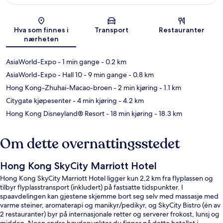
Kart
Hva som finnes i
Transport
Restauranter
nærheten
AsiaWorld-Expo
- 1 min gange
- 0.2 km
AsiaWorld-Expo - Hall 10
- 9 min gange
- 0.8 km
Hong Kong-Zhuhai-Macao-broen
- 2 min kjøring
- 1.1 km
Citygate kjøpesenter
- 4 min kjøring
- 4.2 km
Hong Kong Disneyland® Resort
- 18 min kjøring
- 18.3 km
Om dette overnattingsstedet
Hong Kong SkyCity Marriott Hotel
Hong Kong SkyCity Marriott Hotel ligger kun 2,2 km fra flyplassen og
tilbyr flyplasstransport (inkludert) på fastsatte tidspunkter. I
spaavdelingen kan gjestene skjemme bort seg selv med massasje med
varme steiner, aromaterapi og manikyr/pedikyr, og SkyCity Bistro (én av
2 restauranter) byr på internasjonale retter og serverer frokost, lunsj og
middag. Noen andre høydepunkter du finner på dette hotellet i