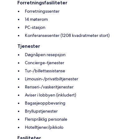
Forretningsfasiliteter
Forretningssenter
14 møterom
PC-stasjon
Konferansesenter (1208 kvadratmeter stort)
Tjenester
Døgnåpen resepsjon
Concierge-tjenester
Tur-/billettassistanse
Limousin-/privatbiltjenester
Renseri-/vaskeritjenester
Aviser i lobbyen (inkludert)
Bagasjeoppbevaring
Bryllupstjenester
Flerspråklig personale
Hotelltjener/pikkolo
Fasiliteter