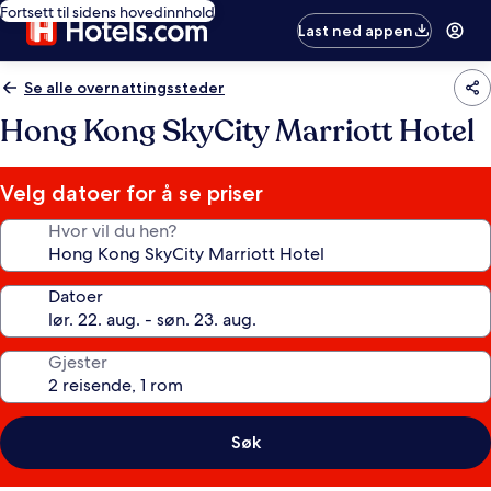
Fortsett til sidens hovedinnhold
Last ned appen
Se alle overnattingssteder
Hong Kong SkyCity Marriott Hotel
Velg datoer for å se priser
Hvor vil du hen?
Datoer
Gjester
Søk