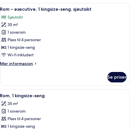
executive,
Åpne
Sengetøy av topp kvalitet, minibar, s
9
1
Rom – executive, 1 kingsize-seng, sjøutsikt
alle
kingsize-
Sjøutsikt
seng
bildene
35 m²
av
Rom
1 soverom
–
Plass til 4 personer
executive,
1 kingsize-seng
1
Wi-fi inkludert
kingsize-
Mer
Mer informasjon
seng,
informasjon
sjøutsikt
om
Se priser
Rom
–
executive,
Åpne
Sengetøy av topp kvalitet, minibar, s
6
1
Rom, 1 kingsize-seng
alle
kingsize-
35 m²
seng,
bildene
sjøutsikt
1 soverom
av
Rom,
Plass til 4 personer
1
1 kingsize-seng