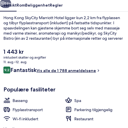
59+
Oversikt
Rom
Beliggenhet
Regler
Hong Kong SkyCity Marriott Hotel ligger kun 2,2 km fra flyplassen
og tilbyr flyplasstransport (inkludert) på fastsatte tidspunkter. I
spaavdelingen kan gjestene skjemme bort seg selv med massasje
med varme steiner, aromaterapi og manikyr/pedikyr, og SkyCity
Bistro (én av 2 restauranter) byr på internasjonale retter og serverer
frokost, lunsj og middag. Noen andre høydepunkter du finner på
dette hotellet i luksuriøs stil, er 2 barer/lounger, et
Den
1 443 kr
innendørsbasseng og et døgnåpent helsestudio. Mange skryter av
nåværende
inkludert skatter og avgifter
den vennlige betjeningen og frokosten.
prisen
11. aug.–12. aug.
2 restauranter: frokost, lunsj og midd
er
Anmeldelser
Fantastisk
9,2
Vis alle de 1 788 anmeldelsene
1 443 kr
9,2 av 10 –
Populære fasiliteter
Basseng
Spa
Flyplasstransport
Parkering tilgjengelig
Wi-fi inkludert
Restaurant