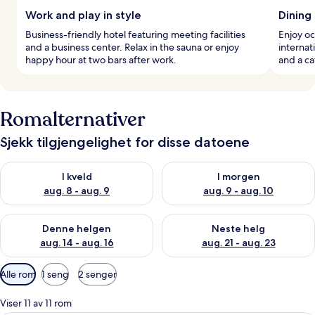
Work and play in style
Dining
Business-friendly hotel featuring meeting facilities
Enjoy oc
and a business center. Relax in the sauna or enjoy
internat
happy hour at two bars after work.
and a ca
Romalternativer
Sjekk tilgjengelighet for disse datoene
Sjekk tilgjengelighet for i kveld, aug. 8 - aug. 9
Sjekk tilgjengelighet for i mor
I kveld
I morgen
aug. 8 - aug. 9
aug. 9 - aug. 10
Sjekk tilgjengelighet for denne helgen, aug. 14 - aug. 16
Sjekk tilgjengelighet for neste
Denne helgen
Neste helg
aug. 14 - aug. 16
aug. 21 - aug. 23
Tilgjengelige
Alle rom
1 seng
2 senger
filtre
for
Viser 11 av 11 rom
rom