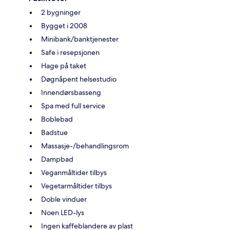
2 bygninger
Bygget i 2008
Minibank/banktjenester
Safe i resepsjonen
Hage på taket
Døgnåpent helsestudio
Innendørsbasseng
Spa med full service
Boblebad
Badstue
Massasje-/behandlingsrom
Dampbad
Veganmåltider tilbys
Vegetarmåltider tilbys
Doble vinduer
Noen LED-lys
Ingen kaffeblandere av plast