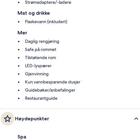
Strømadaptere/-ladere
Mat og drikke
Flaskevann (inkludert)
Mer
Daglig rengjøring
Safe på rommet
Tilstøtende rom
LED-lyspærer
Gjenvinning
Kun vannbesparende dusjer
Guidebøker/anbefalinger
Restaurantguide
Høydepunkter
Spa