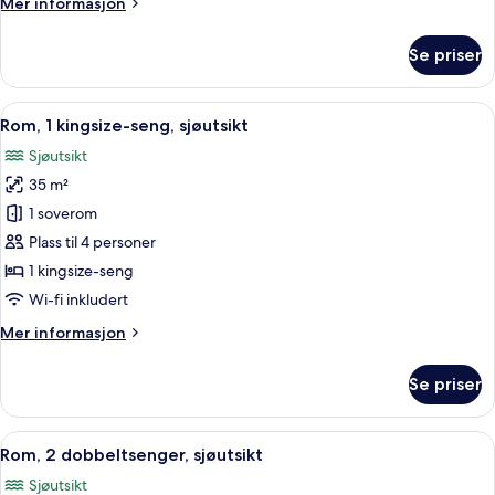
Mer
Mer informasjon
soverom
informasjon
om
Se priser
Suite
–
executive,
Åpne
Sengetøy av topp kvalitet, minibar, s
5
1
Rom, 1 kingsize-seng, sjøutsikt
alle
soverom
Sjøutsikt
bildene
35 m²
av
Rom,
1 soverom
1
Plass til 4 personer
kingsize-
1 kingsize-seng
seng,
Wi-fi inkludert
sjøutsikt
Mer
Mer informasjon
informasjon
om
Se priser
Rom,
1
kingsize-
Åpne
Sengetøy av topp kvalitet, minibar, s
6
seng,
Rom, 2 dobbeltsenger, sjøutsikt
alle
sjøutsikt
Sjøutsikt
bildene