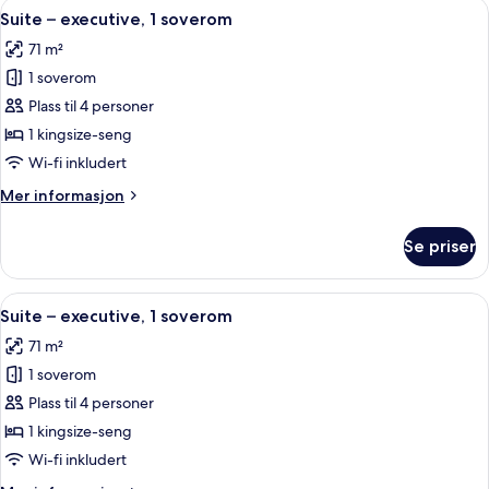
Åpne
Sengetøy av topp kvalitet, minibar, s
11
Suite – executive, 1 soverom
alle
71 m²
bildene
1 soverom
av
Suite
Plass til 4 personer
–
1 kingsize-seng
executive,
Wi-fi inkludert
1
Mer
Mer informasjon
soverom
informasjon
om
Se priser
Suite
–
executive,
Åpne
Sengetøy av topp kvalitet, minibar, s
11
1
Suite – executive, 1 soverom
alle
soverom
71 m²
bildene
1 soverom
av
Suite
Plass til 4 personer
–
1 kingsize-seng
executive,
Wi-fi inkludert
1