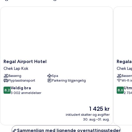
soverom
Regal Airport Hotel
Regala S
Regal
Regala
Regal Airport Hotel
Regala
Airport
Skycity
Chek Lap Kok
Chek La
Hotel
Hotel
Basseng
Spa
Basse
Chek
by
Flyplasstransport
Parkering tilgjengelig
Wi-fi 
Lap
Regal
Kok
Hotels
8.2
8.6
Veldig bra
Utm
8,2
8,6
Chek
av
av
3 002 anmeldelser
2 73
Lap
10,
10,
Kok
Veldig
Utmerke
Prisen
1 425 kr
bra,
2 734
er
3 002
anmelde
inkludert skatter og avgifter
1 425 kr
anmeldelser
30. aug.–31. aug.
Sammenlign med lignende overnattingssteder