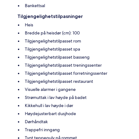
Bankettsal
Tilgjengelighetstilpasninger
Heis
Bredde på heisdør (cm): 100
Tilgjengelighetstilpasset rom
Tilgjengelighetstilpasset spa
Tilgjengelighetstilpasset basseng
Tilgjengelighetstilpasset treningssenter
Tilgjengelighetstilpasset forretningssenter
Tilgjengelighetstilpasset restaurant
Visuelle alarmer i gangene
Strømuttak i lav høyde på badet
Kikkehull i lav høyde i dør
Høydejusterbart dusjhode
Dørhåndtak
Trappefri inngang
Tynt teppegulv på rommet