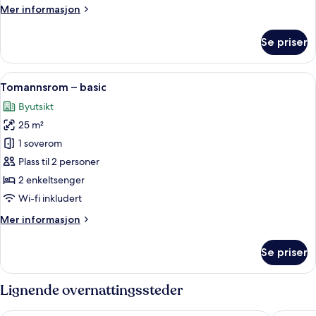
Mer
Mer informasjon
informasjon
om
Se priser
Dobbeltrom
–
basic
Åpne
Safe på rommet, skrivebord og skrive
7
Tomannsrom – basic
alle
Byutsikt
bildene
25 m²
av
Tomannsrom
1 soverom
–
Plass til 2 personer
basic
2 enkeltsenger
Wi-fi inkludert
Mer
Mer informasjon
informasjon
om
Se priser
Tomannsrom
–
basic
Lignende overnattingssteder