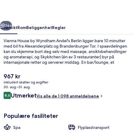
Wyndham
Andel's
Berlin
rige
Neste
74+
Oversikt
Rom
Beliggenhet
Regler
Vienna House by Wyndham Andel's Berlin ligger bare 10 minutter
med bil fra Alexanderplatz og Brandenburger Tor. I spaavdelingen
kan du skjemme bort deg selv med massasje, ansiktsbehandlinger
og aromaterapi, og Skykitchen (én av 3 restauranter) byr på
internasjonale retter og serverer middag. En bar/lounge, et
døgnåpent treningssenter og et treningssenter er bare noe av det
du kan glede deg til hvis du bestiller overnatting på dette hotellet i
Den
967 kr
luksuriøs stil. Andre reisende liker at det er kort avstand til
nåværende
inkludert skatter og avgifter
kollektivtransport: Det tar 5 minutter å gå til Karl-Lade-Straße
prisen
30. aug.–31. aug.
trikkeholdeplass og 5 minutter å gå til Oderbruchstraße
3 restauranter: frokost, lunsj og midd
er
Anmeldelser
trikkeholdeplass.
Utmerket
8,6
Vis alle de 1 098 anmeldelsene
967 kr
8,6 av 10 –
Populære fasiliteter
Spa
Flyplasstransport