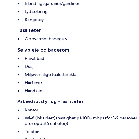
Blendingsgardiner/gardiner
Lydisolering
Sengetøy
Fasiliteter
Oppvarmet badegulv
Selvpleie og baderom
Privat bad
Dusj
Miljøvennlige toalettartikler
Hårføner
Håndklær
Arbeidsutstyr og -fasiliteter
Kontor
Wi-fi (inkludert) (hastighet på 100+ mbps (for 1-2 personer
eller opptil 6 enheter))
Telefon