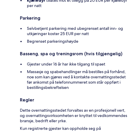
Kjæledyr
tillates mot et tillegg på 20 EUR per kjæledyr
per natt
Parkering
Selvbetjent parkering med ubegrenset antall inn- og
utkjøringer koster 25 EUR per natt
Begrenset parkeringshøyde
Basseng, spa og treningsrom (hvis tilgjengelig)
Gjester under 16 år har ikke tilgang til spaet
Massasje og spabehandlinger må bestilles på forhånd,
noe som kan gjøres ved å kontakte overnattingsstedet
før ankomst på telefonnummeret som står oppført i
bestillingsbekreftelsen
Regler
Dette overnattingsstedet forvaltes av en profesjonell vert,
og overnattingsvirksomheten er knyttet til vedkommendes
bransje, bedrift eller yrke.
Kun registrerte gjester kan oppholde seg på