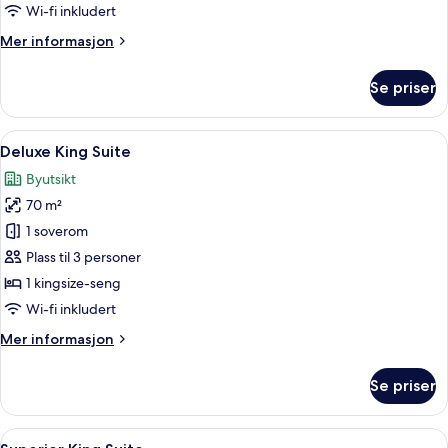
Wi-fi inkludert
Mer
Mer informasjon
informasjon
om
Se priser
Rom
–
junior
Åpne
Safe på rommet, skrivebord og skrive
10
Deluxe King Suite
alle
Byutsikt
bildene
70 m²
av
Deluxe
1 soverom
King
Plass til 3 personer
Suite
1 kingsize-seng
Wi-fi inkludert
Mer
Mer informasjon
informasjon
om
Se priser
Deluxe
King
Suite
Åpne
Safe på rommet, skrivebord og skrive
10