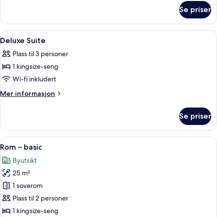
om
Se priser
Superior
Suite
Åpne
Safe på rommet, skrivebord og skrive
9
Deluxe Suite
alle
Plass til 3 personer
bildene
1 kingsize-seng
av
Deluxe
Wi-fi inkludert
Suite
Mer
Mer informasjon
informasjon
om
Se priser
Deluxe
Suite
Åpne
Safe på rommet, skrivebord og skrive
8
Rom – basic
alle
Byutsikt
bildene
25 m²
av
Rom
1 soverom
–
Plass til 2 personer
basic
1 kingsize-seng