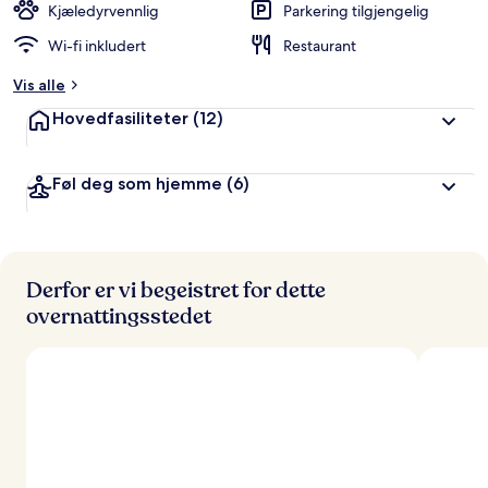
Kjæledyrvennlig
Parkering tilgjengelig
Wi-fi inkludert
Restaurant
Vis alle
Hovedfasiliteter
(12)
Føl deg som hjemme
(6)
Derfor er vi begeistret for dette
overnattingsstedet