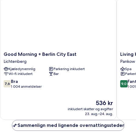
Good Morning + Berlin City East
Living H
Good
Living
Good Morning + Berlin City East
Living
Morning
Hotel
Lichtenberg
Pankow
+
Weißen
Kjæledyrvennlig
Parkering inkludert
Spa
Berlin
Pankow
Wi-fi inkludert
Bar
Parker
City
East
7.6
9.0
Bra
Fant
7,6
9,0
Lichtenberg
av
av
1 004 anmeldelser
1 00
10,
10,
Bra,
Fantasti
Prisen
536 kr
1 004
1 001
er
anmeldelser
anmelde
inkludert skatter og avgifter
536 kr
23. aug.–24. aug.
Sammenlign med lignende overnattingssteder