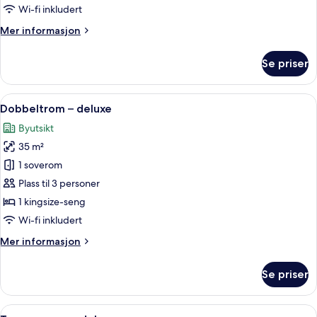
Wi-fi inkludert
Mer
Mer informasjon
informasjon
om
Se priser
Rom
–
basic
Åpne
Safe på rommet, skrivebord og skrive
9
Dobbeltrom – deluxe
alle
Byutsikt
bildene
35 m²
av
Dobbeltrom
1 soverom
–
Plass til 3 personer
deluxe
1 kingsize-seng
Wi-fi inkludert
Mer
Mer informasjon
informasjon
om
Se priser
Dobbeltrom
–
deluxe
Åpne
Safe på rommet, skrivebord og skrive
8