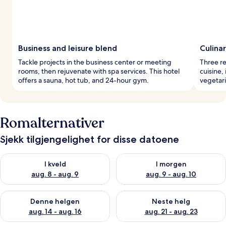
Business and leisure blend
Culina
Tackle projects in the business center or meeting
Three re
rooms, then rejuvenate with spa services. This hotel
cuisine,
offers a sauna, hot tub, and 24-hour gym.
vegetari
Romalternativer
Sjekk tilgjengelighet for disse datoene
Sjekk tilgjengelighet for i kveld, aug. 8 - aug. 9
Sjekk tilgjengelighet for i mor
I kveld
I morgen
aug. 8 - aug. 9
aug. 9 - aug. 10
Sjekk tilgjengelighet for denne helgen, aug. 14 - aug. 16
Sjekk tilgjengelighet for neste
Denne helgen
Neste helg
aug. 14 - aug. 16
aug. 21 - aug. 23