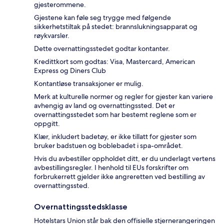
gjesterommene.
Gjestene kan føle seg trygge med følgende
sikkerhetstiltak på stedet: brannslukningsapparat og
røykvarsler.
Dette overnattingsstedet godtar kontanter.
Kredittkort som godtas: Visa, Mastercard, American
Express og Diners Club
Kontantløse transaksjoner er mulig.
Merk at kulturelle normer og regler for gjester kan variere
avhengig av land og overnattingssted. Det er
overnattingsstedet som har bestemt reglene som er
oppgitt.
Klær, inkludert badetøy, er ikke tillatt for gjester som
bruker badstuen og boblebadet i spa-området.
Hvis du avbestiller oppholdet ditt, er du underlagt vertens
avbestillingsregler. I henhold til EUs forskrifter om
forbrukerrett gjelder ikke angreretten ved bestilling av
overnattingssted.
Overnattingsstedsklasse
Hotelstars Union står bak den offisielle stjernerangeringen