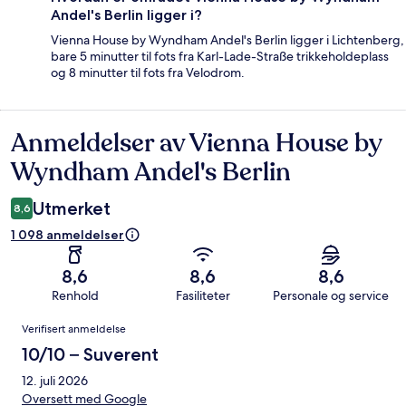
Andel's Berlin ligger i?
Vienna House by Wyndham Andel's Berlin ligger i Lichtenberg,
bare 5 minutter til fots fra Karl-Lade-Straße trikkeholdeplass
og 8 minutter til fots fra Velodrom.
Anmeldelser av Vienna House by
Anmeldelser
Wyndham Andel's Berlin
Utmerket
8,6
1 098 anmeldelser
8,6
8,6
8,6
Renhold
Fasiliteter
Personale og service
Anmeldelser
Verifisert anmeldelse
10/10 – Suverent
12. juli 2026
Oversett med Google