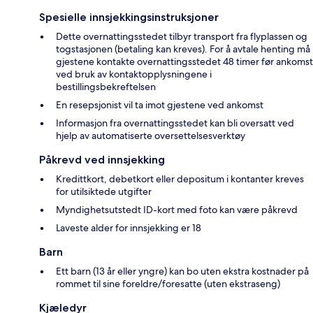
Spesielle innsjekkingsinstruksjoner
Dette overnattingsstedet tilbyr transport fra flyplassen og
togstasjonen (betaling kan kreves). For å avtale henting må
gjestene kontakte overnattingsstedet 48 timer før ankomst
ved bruk av kontaktopplysningene i
bestillingsbekreftelsen
En resepsjonist vil ta imot gjestene ved ankomst
Informasjon fra overnattingsstedet kan bli oversatt ved
hjelp av automatiserte oversettelsesverktøy
Påkrevd ved innsjekking
Kredittkort, debetkort eller depositum i kontanter kreves
for utilsiktede utgifter
Myndighetsutstedt ID-kort med foto kan være påkrevd
Laveste alder for innsjekking er 18
Barn
Ett barn (13 år eller yngre) kan bo uten ekstra kostnader på
rommet til sine foreldre/foresatte (uten ekstraseng)
Kjæledyr