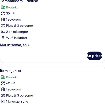
Tomannsrom – deluxe
alle
Byutsikt
bildene
35 m²
av
Tomannsrom
1 soverom
–
Plass til 3 personer
deluxe
2 enkeltsenger
Wi-fi inkludert
Mer
Mer informasjon
informasjon
om
Se priser
Tomannsrom
–
deluxe
Åpne
Safe på rommet, skrivebord og skrive
9
Rom – junior
alle
Byutsikt
bildene
60 m²
av
Rom
1 soverom
–
Plass til 3 personer
junior
1 kingsize-seng