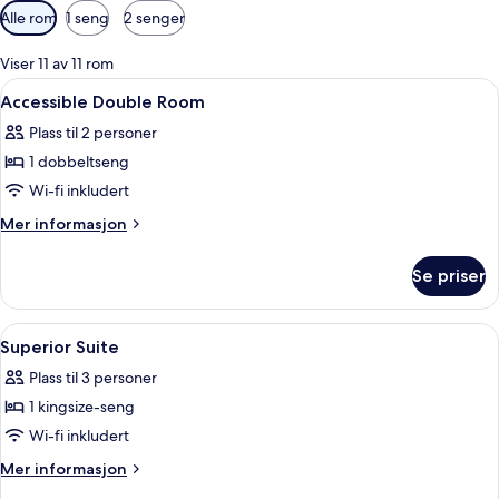
Tilgjengelige
Alle rom
1 seng
2 senger
filtre
for
Viser 11 av 11 rom
rom
Åpne
Safe på rommet, skrivebord og skrive
7
Accessible Double Room
alle
Plass til 2 personer
bildene
1 dobbeltseng
av
Accessible
Wi-fi inkludert
Double
Mer
Mer informasjon
Room
informasjon
om
Se priser
Accessible
Double
Room
Åpne
Safe på rommet, skrivebord og skrive
8
Superior Suite
alle
Plass til 3 personer
bildene
1 kingsize-seng
av
Superior
Wi-fi inkludert
Suite
Mer
Mer informasjon
informasjon