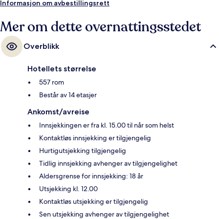
5 minutter å gå til Karl-Lade-Straße trikkeholdeplass og 5 minutter å gå
Informasjon om avbestillingsrett
til Oderbruchstraße trikkeholdeplass.
Mer om dette overnattingsstedet
Overblikk
Hotellets størrelse
557 rom
Består av 14 etasjer
Ankomst/avreise
Innsjekkingen er fra kl. 15.00 til når som helst
Kontaktløs innsjekking er tilgjengelig
Hurtigutsjekking tilgjengelig
Tidlig innsjekking avhenger av tilgjengelighet
Aldersgrense for innsjekking: 18 år
Utsjekking kl. 12.00
Kontaktløs utsjekking er tilgjengelig
Sen utsjekking avhenger av tilgjengelighet