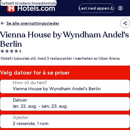
Fortsett til sidens hovedinnhold
Last ned appen
Se alle overnattingssteder
Vienna House by Wyndham Andel's
Berlin
Overnattingssted
med
Hotell i luksuriøs stil, med 3 restauranter i nærheten av Uber Arena
4.5
stjerner
Velg datoer for å se priser
Hvor vil du hen?
Datoer
Gjester