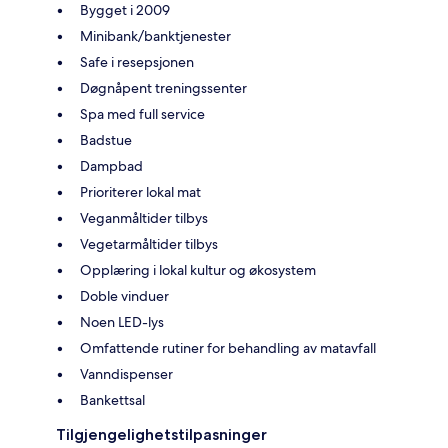
Bygget i 2009
Minibank/banktjenester
Safe i resepsjonen
Døgnåpent treningssenter
Spa med full service
Badstue
Dampbad
Prioriterer lokal mat
Veganmåltider tilbys
Vegetarmåltider tilbys
Opplæring i lokal kultur og økosystem
Doble vinduer
Noen LED-lys
Omfattende rutiner for behandling av matavfall
Vanndispenser
Bankettsal
Tilgjengelighetstilpasninger