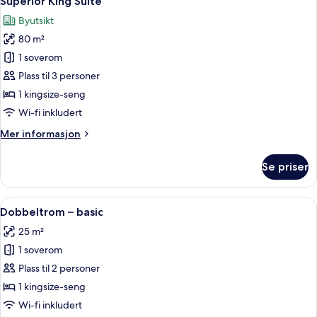
Superior King Suite
alle
Byutsikt
bildene
80 m²
av
Superior
1 soverom
King
Plass til 3 personer
Suite
1 kingsize-seng
Wi-fi inkludert
Mer
Mer informasjon
informasjon
om
Se priser
Superior
King
Suite
Åpne
Safe på rommet, skrivebord og skrive
7
Dobbeltrom – basic
alle
25 m²
bildene
1 soverom
av
Dobbeltrom
Plass til 2 personer
–
1 kingsize-seng
basic
Wi-fi inkludert