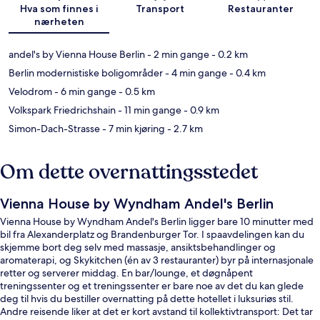
Hva som finnes i
Transport
Restauranter
nærheten
andel's by Vienna House Berlin
- 2 min gange
- 0.2 km
Berlin modernistiske boligområder
- 4 min gange
- 0.4 km
Velodrom
- 6 min gange
- 0.5 km
Volkspark Friedrichshain
- 11 min gange
- 0.9 km
Simon-Dach-Strasse
- 7 min kjøring
- 2.7 km
Om dette overnattingsstedet
Vienna House by Wyndham Andel's Berlin
Vienna House by Wyndham Andel's Berlin ligger bare 10 minutter med
bil fra Alexanderplatz og Brandenburger Tor. I spaavdelingen kan du
skjemme bort deg selv med massasje, ansiktsbehandlinger og
aromaterapi, og Skykitchen (én av 3 restauranter) byr på internasjonale
retter og serverer middag. En bar/lounge, et døgnåpent
treningssenter og et treningssenter er bare noe av det du kan glede
deg til hvis du bestiller overnatting på dette hotellet i luksuriøs stil.
Andre reisende liker at det er kort avstand til kollektivtransport: Det tar