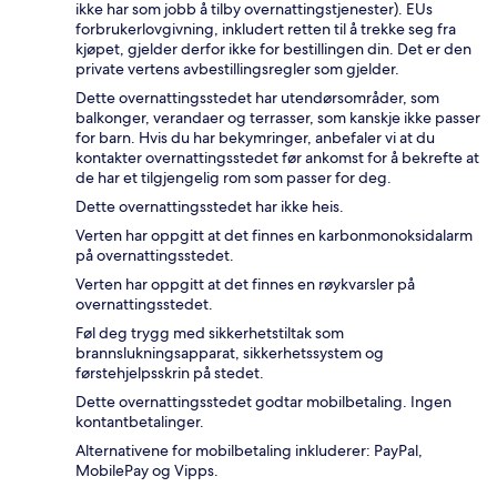
ikke har som jobb å tilby overnattingstjenester). EUs
forbrukerlovgivning, inkludert retten til å trekke seg fra
kjøpet, gjelder derfor ikke for bestillingen din. Det er den
private vertens avbestillingsregler som gjelder.
Dette overnattingsstedet har utendørsområder, som
balkonger, verandaer og terrasser, som kanskje ikke passer
for barn. Hvis du har bekymringer, anbefaler vi at du
kontakter overnattingsstedet før ankomst for å bekrefte at
de har et tilgjengelig rom som passer for deg.
Dette overnattingsstedet har ikke heis.
Verten har oppgitt at det finnes en karbonmonoksidalarm
på overnattingsstedet.
Verten har oppgitt at det finnes en røykvarsler på
overnattingsstedet.
Føl deg trygg med sikkerhetstiltak som
brannslukningsapparat, sikkerhetssystem og
førstehjelpsskrin på stedet.
Dette overnattingsstedet godtar mobilbetaling. Ingen
kontantbetalinger.
Alternativene for mobilbetaling inkluderer: PayPal,
MobilePay og Vipps.