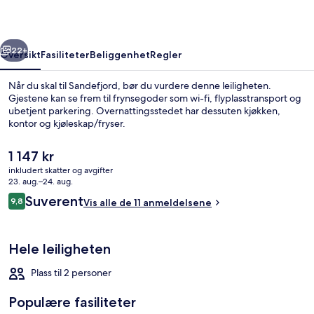
rige
Neste
22+
Oversikt
Fasiliteter
Beliggenhet
Regler
Når du skal til Sandefjord, bør du vurdere denne leiligheten.
Gjestene kan se frem til frynsegoder som wi-fi, flyplasstransport og
ubetjent parkering. Overnattingsstedet har dessuten kjøkken,
kontor og kjøleskap/fryser.
Den
1 147 kr
nåværende
inkludert skatter og avgifter
prisen
23. aug.–24. aug.
er
Anmeldelser
Suverent
9,8
Rom – standard | Skrivebord, skriveb
Vis alle de 11 anmeldelsene
1 147 kr
9,8 av 10 –
Hele leiligheten
Plass til 2 personer
Populære fasiliteter