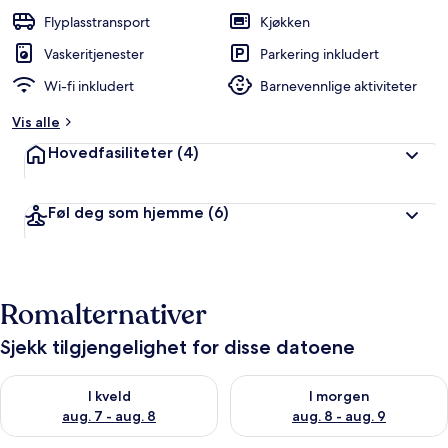
Flyplasstransport
Kjøkken
Vaskeritjenester
Parkering inkludert
Wi-fi inkludert
Barnevennlige aktiviteter
Vis alle
Hovedfasiliteter
(4)
Føl deg som hjemme
(6)
Romalternativer
Sjekk tilgjengelighet for disse datoene
Sjekk tilgjengelighet for i kveld, aug. 7 - aug. 8
Sjekk tilgjengelighet for i mor
I kveld
I morgen
aug. 7 - aug. 8
aug. 8 - aug. 9