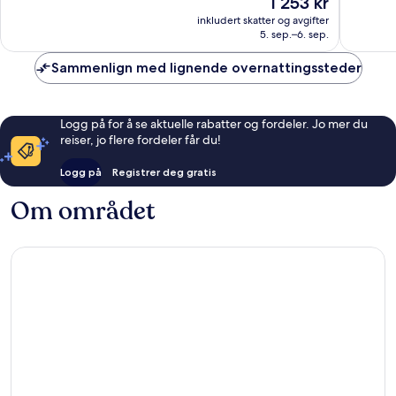
1 253 kr
Utmerket,
Fantasti
er
1 027
1 021
inkludert skatter og avgifter
1 253 kr
5. sep.–6. sep.
anmeldelser
anmelde
Sammenlign med lignende overnattingssteder
Logg på for å se aktuelle rabatter og fordeler. Jo mer du
reiser, jo flere fordeler får du!
Logg på
Registrer deg gratis
Om området