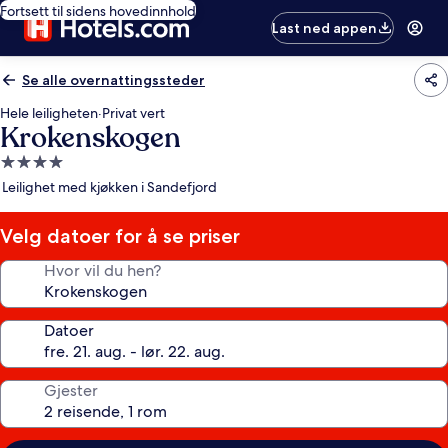
Fortsett til sidens hovedinnhold
Last ned appen
Se alle overnattingssteder
Hele leiligheten
·
Privat vert
Krokenskogen
Overnattingssted
med
Leilighet med kjøkken i Sandefjord
4.0
stjerner
Velg datoer for å se priser
Hvor vil du hen?
Datoer
Gjester