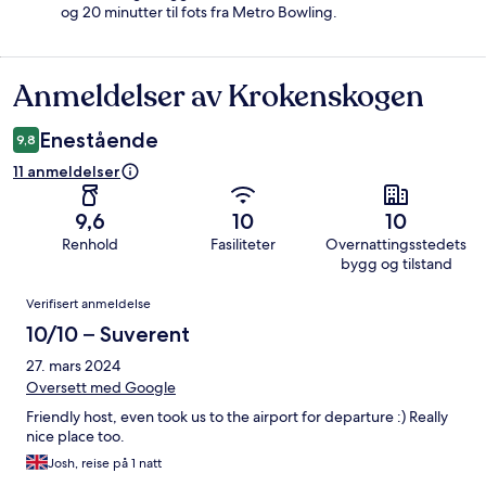
og 20 minutter til fots fra Metro Bowling.
Anmeldelser av Krokenskogen
Anmeldelser
Enestående
9,8
11 anmeldelser
9,6
10
10
Renhold
Fasiliteter
Overnattingsstedets
bygg og tilstand
Anmeldelser
Verifisert anmeldelse
10/10 – Suverent
27. mars 2024
Oversett med Google
Friendly host, even took us to the airport for departure :) Really
nice place too.
Josh, reise på 1 natt