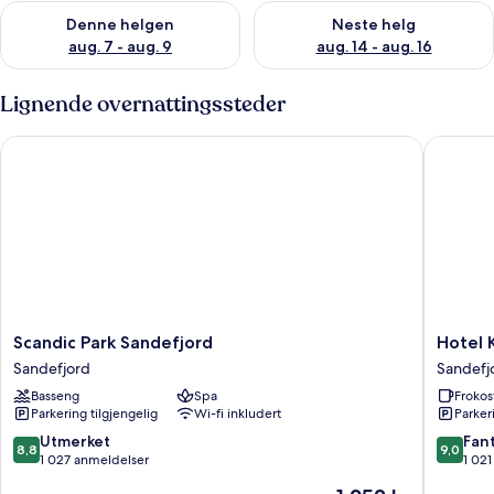
Sjekk tilgjengelighet for denne helgen, aug. 7 - aug. 9
Sjekk tilgjengelighet for neste 
Denne helgen
Neste helg
aug. 7 - aug. 9
aug. 14 - aug. 16
Lignende overnattingssteder
Scandic Park Sandefjord
Hotel Ko
Scandic
Hotel
Scandic Park Sandefjord
Hotel 
Park
Kong
Sandefjord
Sandefj
Sandefjord
Carl
Basseng
Spa
Frokos
Sandefjord
-
Parkering tilgjengelig
Wi-fi inkludert
Parker
Unike
Hoteller
8.8
9.0
Utmerket
Fant
8,8
9,0
Sandefj
av
av
1 027 anmeldelser
1 02
10,
10,
Prisen