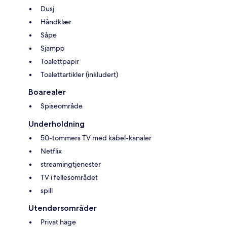
Dusj
Håndklær
Såpe
Sjampo
Toalettpapir
Toalettartikler (inkludert)
Boarealer
Spiseområde
Underholdning
50-tommers TV med kabel-kanaler
Netflix
streamingtjenester
TV i fellesområdet
spill
Utendørsområder
Privat hage