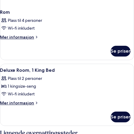
Rom
Plass til 4 personer
Wi-fi inkludert
Mer
Mer informasjon
informasjon
om
Se priser
Rom
Åpne
Sengetøy av topp kvalitet, dundyner
50
Deluxe Room, 1 King Bed
alle
Plass til 2 personer
bildene
1 kingsize-seng
av
Deluxe
Wi-fi inkludert
Room,
Mer
Mer informasjon
1
informasjon
om
King
Se priser
Deluxe
Bed
Room,
1
Lignende overnattingssteder