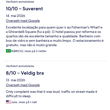
Verifisert anmeldelse
10/10 – Suverent
14. mai 2026
Oversett med Google
Excelente localização para quem quer ir ao Fisherman's Wharf e
a Ghirardelli Square (fui a pé). O hotel passou por reforma e os
quartos são de excelente tamanho e qualidade. Banheiro com
box de vidro e sem banheira e muito limpo. O estacionamento é
gratuito, mas não é muito grande.
FABRICIO, reise på 3 netter
Verifisert anmeldelse
8/10 – Veldig bra
13. mai 2026
Oversett med Google
Only complaint was that it was loud, traffic on street made it
difficult to sleep.
Julie, reise på 1 natt