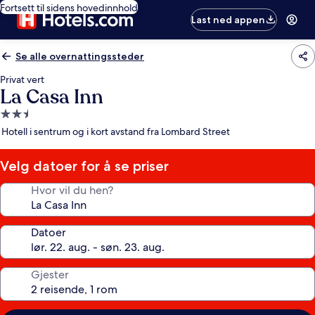
Fortsett til sidens hovedinnhold
Last ned appen
Se alle overnattingssteder
Privat vert
La Casa Inn
Overnattingssted
med
Hotell i sentrum og i kort avstand fra Lombard Street
2.5
stjerner
Velg datoer for å se priser
Hvor vil du hen?
Datoer
Gjester