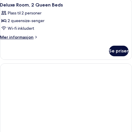
Åpne
Sengetøy av topp kvalitet, dundyner
sovesofa
50
1
Deluxe Room, 2 Queen Beds
alle
kingsize-
Plass til 2 personer
seng
bildene
med
2 queensize-senger
av
sovesofa
Deluxe
Wi-fi inkludert
Room,
Mer
Mer informasjon
2
informasjon
om
Queen
Se priser
Deluxe
Beds
Room,
2
Queen
Beds