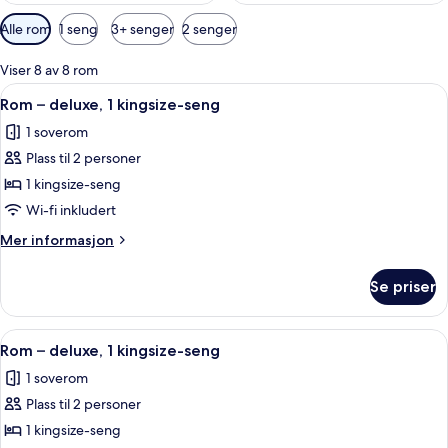
Tilgjengelige
Alle rom
1 seng
3+ senger
2 senger
filtre
for
Viser 8 av 8 rom
rom
Åpne
Sengetøy av topp kvalitet, dundyner
45
Rom – deluxe, 1 kingsize-seng
alle
1 soverom
bildene
Plass til 2 personer
av
Rom
1 kingsize-seng
–
Wi-fi inkludert
deluxe,
Mer
Mer informasjon
1
informasjon
kingsize-
om
Se priser
Rom
seng
–
deluxe,
Åpne
Eget kjøkken
50
1
Rom – deluxe, 1 kingsize-seng
alle
kingsize-
1 soverom
seng
bildene
Plass til 2 personer
av
Rom
1 kingsize-seng