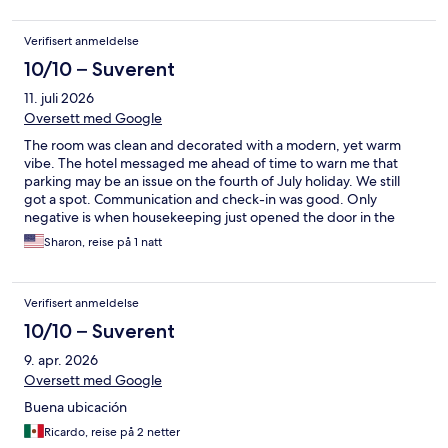
Verifisert anmeldelse
10/10 – Suverent
11. juli 2026
Oversett med Google
The room was clean and decorated with a modern, yet warm
vibe. The hotel messaged me ahead of time to warn me that
parking may be an issue on the fourth of July holiday. We still
got a spot. Communication and check-in was good. Only
negative is when housekeeping just opened the door in the
morning without knocking. Slightly awkward. Overall, nice stay.
Sharon, reise på 1 natt
Verifisert anmeldelse
10/10 – Suverent
9. apr. 2026
Oversett med Google
Buena ubicación
Ricardo, reise på 2 netter