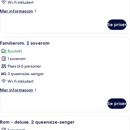
–
Wi-fi inkludert
deluxe,
Mer
Mer informasjon
1
informasjon
kingsize-
om
Se priser
Rom
seng
–
deluxe,
Åpne
Sengetøy av topp kvalitet, dundyner
50
1
Familierom, 2 soverom
alle
kingsize-
Byutsikt
seng
bildene
1 soverom
av
Familierom,
Plass til 6 personer
2
3 queensize-senger
soverom
Wi-fi inkludert
Mer
Mer informasjon
informasjon
om
Se priser
Familierom,
2
soverom
Åpne
Sengetøy av topp kvalitet, dundyner
50
Rom – deluxe, 2 queensize-senger
alle