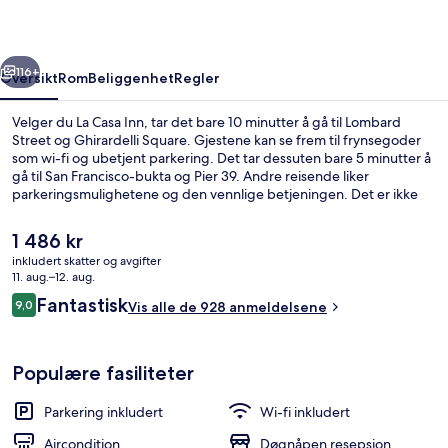
rige
Neste
116+
Oversikt
Rom
Beliggenhet
Regler
Velger du La Casa Inn, tar det bare 10 minutter å gå til Lombard
Street og Ghirardelli Square. Gjestene kan se frem til frynsegoder
som wi-fi og ubetjent parkering. Det tar dessuten bare 5 minutter å
gå til San Francisco-bukta og Pier 39. Andre reisende liker
parkeringsmulighetene og den vennlige betjeningen. Det er ikke
langt å gå til kollektivtransport fra overnattingsstedet: Det tar 8
minutter å gå til Hyde St & Lombard St Stop og 10 minutter å gå til
Den
1 486 kr
Hyde St & Chestnut St Stop.
nåværende
inkludert skatter og avgifter
prisen
11. aug.–12. aug.
Sengetøy av topp kvalitet, dundyner
er
Anmeldelser
Fantastisk
9,0
Vis alle de 928 anmeldelsene
1 486 kr
9,0 av 10 –
Populære fasiliteter
Parkering inkludert
Wi-fi inkludert
Aircondition
Døgnåpen resepsjon