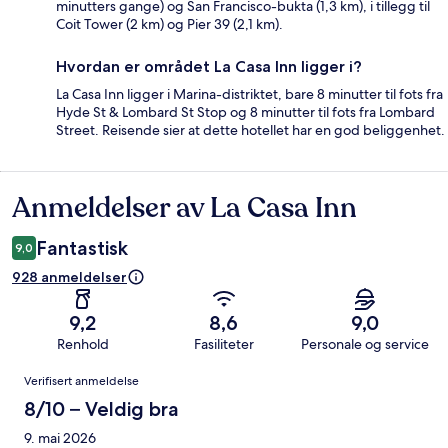
minutters gange) og San Francisco-bukta (1,3 km), i tillegg til
Coit Tower (2 km) og Pier 39 (2,1 km).
Hvordan er området La Casa Inn ligger i?
La Casa Inn ligger i Marina-distriktet, bare 8 minutter til fots fra
Hyde St & Lombard St Stop og 8 minutter til fots fra Lombard
Street. Reisende sier at dette hotellet har en god beliggenhet.
Anmeldelser av La Casa Inn
Anmeldelser
Fantastisk
9,0
928 anmeldelser
9,2
8,6
9,0
Renhold
Fasiliteter
Personale og service
Anmeldelser
Verifisert anmeldelse
8/10 – Veldig bra
9. mai 2026