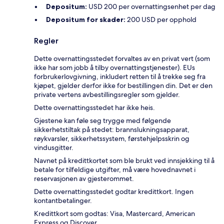
Depositum:
USD 200 per overnattingsenhet per dag
Depositum for skader:
200 USD per opphold
Regler
Dette overnattingsstedet forvaltes av en privat vert (som
ikke har som jobb å tilby overnattingstjenester). EUs
forbrukerlovgivning, inkludert retten til å trekke seg fra
kjøpet, gjelder derfor ikke for bestillingen din. Det er den
private vertens avbestillingsregler som gjelder.
Dette overnattingsstedet har ikke heis.
Gjestene kan føle seg trygge med følgende
sikkerhetstiltak på stedet: brannslukningsapparat,
røykvarsler, sikkerhetssystem, førstehjelpsskrin og
vindusgitter.
Navnet på kredittkortet som ble brukt ved innsjekking til å
betale for tilfeldige utgifter, må være hovednavnet i
reservasjonen av gjesterommet.
Dette overnattingsstedet godtar kredittkort. Ingen
kontantbetalinger.
Kredittkort som godtas: Visa, Mastercard, American
Express og Discover