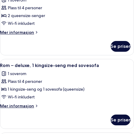
1 soverom
bildene
Plass til 4 personer
av
Rom
2 queensize-senger
–
Wi-fi inkludert
deluxe,
Mer
Mer informasjon
2
informasjon
queensize-
om
Se priser
Rom
senger
–
deluxe,
Åpne
Sengetøy av topp kvalitet, dundyner
50
2
Rom – deluxe, 1 kingsize-seng med sovesofa
alle
queensize-
1 soverom
senger
bildene
Plass til 4 personer
av
Rom
1 kingsize-seng og 1 sovesofa (queensize)
–
Wi-fi inkludert
deluxe,
Mer
Mer informasjon
1
informasjon
kingsize-
om
Se priser
Rom
seng
–
med
deluxe,