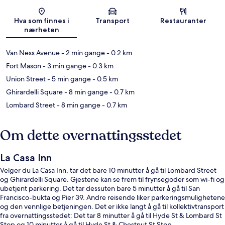
Kart
Hva som finnes i
Transport
Restauranter
nærheten
Van Ness Avenue
- 2 min gange
- 0.2 km
Fort Mason
- 3 min gange
- 0.3 km
Union Street
- 5 min gange
- 0.5 km
Ghirardelli Square
- 8 min gange
- 0.7 km
Lombard Street
- 8 min gange
- 0.7 km
Om dette overnattingsstedet
La Casa Inn
Velger du La Casa Inn, tar det bare 10 minutter å gå til Lombard Street
og Ghirardelli Square. Gjestene kan se frem til frynsegoder som wi-fi og
ubetjent parkering. Det tar dessuten bare 5 minutter å gå til San
Francisco-bukta og Pier 39. Andre reisende liker parkeringsmulighetene
og den vennlige betjeningen. Det er ikke langt å gå til kollektivtransport
fra overnattingsstedet: Det tar 8 minutter å gå til Hyde St & Lombard St
Stop og 10 minutter å gå til Hyde St & Chestnut St Stop.