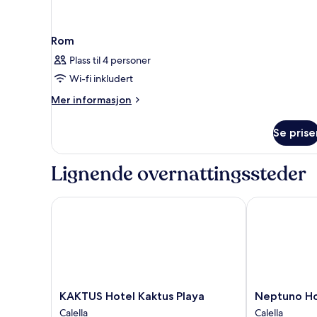
Rom
Plass til 4 personer
Wi-fi inkludert
Mer
Mer informasjon
informasjon
om
Se prise
Rom
Lignende overnattingssteder
KAKTUS Hotel Kaktus Playa
Neptuno Hote
KAKTUS
Neptuno
KAKTUS Hotel Kaktus Playa
Neptuno Ho
Hotel
Hotel
Calella
Calella