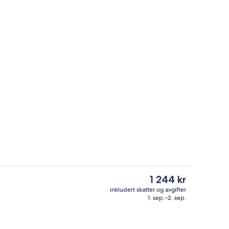
overnattingsstedet
Fasilitet på overnattingsstedet
Den
1 244 kr
nåværende
inkludert skatter og avgifter
prisen
1. sep.–2. sep.
Eksteriør
er
1 244 kr