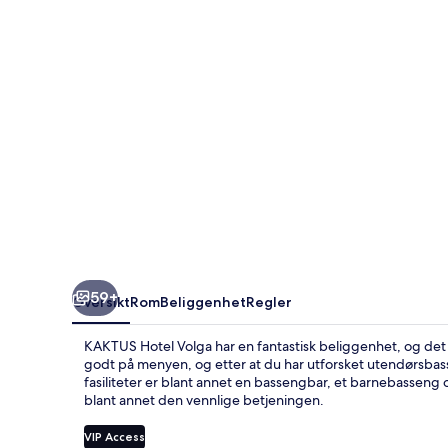
59+
Oversikt
Rom
Beliggenhet
Regler
KAKTUS Hotel Volga har en fantastisk beliggenhet, og det t
godt på menyen, og etter at du har utforsket utendørsbass
fasiliteter er blant annet en bassengbar, et barnebasseng
blant annet den vennlige betjeningen.
VIP Access