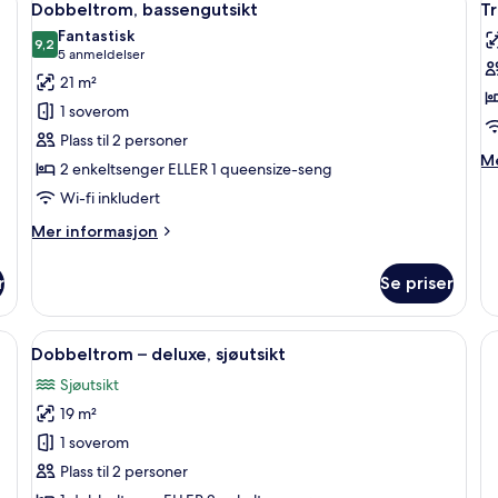
9
Dobbeltrom, bassengutsikt
T
alle
al
Fantastisk
bildene
9,2
b
9,2 av 10
(5
5 anmeldelser
av
a
anmeldelser)
21 m²
Dobbeltrom,
T
1 soverom
bassengutsikt
b
Plass til 2 personer
M
Me
2 enkeltsenger ELLER 1 queensize-seng
in
Wi-fi inkludert
o
Tr
Mer
Mer informasjon
ba
informasjon
om
r
Se priser
Dobbeltrom,
bassengutsikt
ibar, safe på rommet og skrivebord
Åpne
Dobbeltrom – deluxe, sjøutsikt | Utsik
6
Dobbeltrom – deluxe, sjøutsikt
alle
Sjøutsikt
bildene
19 m²
av
Dobbeltrom
1 soverom
–
Plass til 2 personer
deluxe,