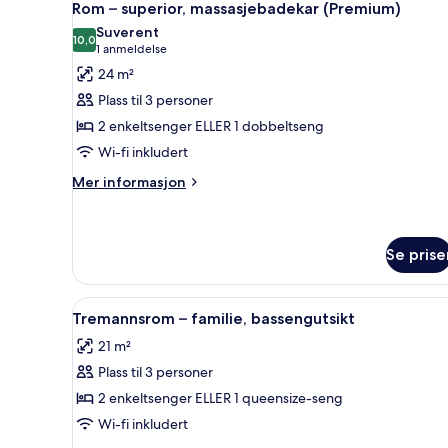
6
Rom – superior, massasjebadekar (Premium)
alle
Suverent
bildene
10,0
10,0 av 10
(1
1 anmeldelse
av
anmeldelse)
24 m²
Rom
Plass til 3 personer
–
2 enkeltsenger ELLER 1 dobbeltseng
superior,
Wi-fi inkludert
massasjebadekar
(Premium)
Mer
Mer informasjon
informasjon
om
Rom
–
Se prise
superior,
massasjebadekar
Åpne
Sengetøy av topp kvalitet, min
(Premium)
6
Tremannsrom – familie, bassengutsikt
alle
21 m²
bildene
Plass til 3 personer
av
Tremannsrom
2 enkeltsenger ELLER 1 queensize-seng
–
Wi-fi inkludert
familie,