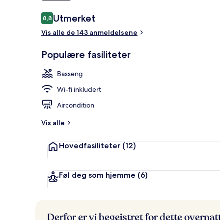
Anmeldelser
Utmerket
8,8
8,8 av 10 –
Fasilitet på 
Vis alle de 143 anmeldelsene
Populære fasiliteter
Basseng
Wi-fi inkludert
Aircondition
Vis alle
Hovedfasiliteter
(12)
Føl deg som hjemme
(6)
Derfor er vi begeistret for dette overna