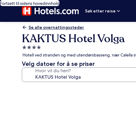
Fortsett til sidens hovedinnhold
Søk etter reise
Se alle overnattingssteder
KAKTUS Hotel Volga
Overnattingssted
med
Hotell ved stranden og med utendørsbasseng, nær Calella s
4.0
Velg datoer for å se priser
stjerner
Hvor vil du hen?
Bildegalleri
av
KAKTUS
Hotel
Volga