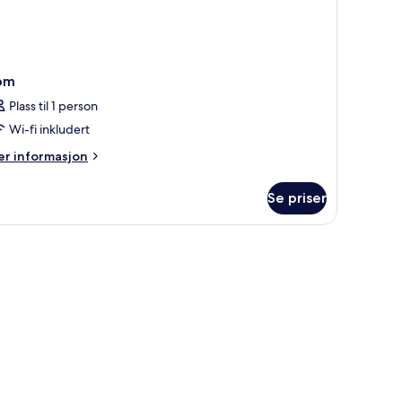
om
Plass til 1 person
Wi-fi inkludert
er
r informasjon
formasjon
m
Se priser
om