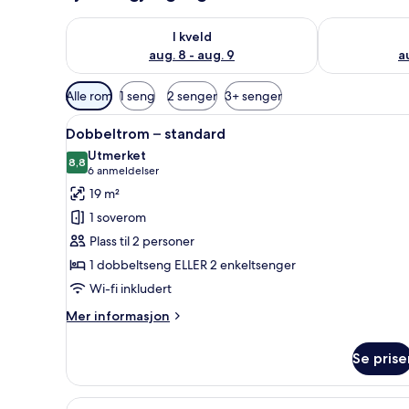
Sjekk tilgjengelighet for i kveld, aug. 8 - aug. 9
Sjekk tilgjeng
I kveld
aug. 8 - aug. 9
a
Tilgjengelige
Alle rom
1 seng
2 senger
3+ senger
filtre
Åpne
Sengetøy av topp kvalitet, min
for
5
Dobbeltrom – standard
alle
rom
Utmerket
bildene
8,8
8,8 av 10
(6
6 anmeldelser
av
anmeldelser)
19 m²
Dobbeltrom
1 soverom
–
Plass til 2 personer
standard
1 dobbeltseng ELLER 2 enkeltsenger
Wi-fi inkludert
Mer
Mer informasjon
informasjon
om
Se prise
Dobbeltrom
–
standard
Åpne
Rom – superior, massasjebadek