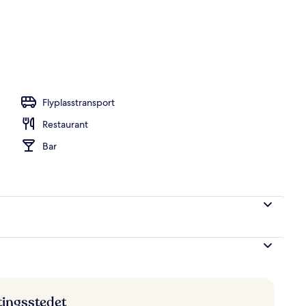
overnattingsstedet
Flyplasstransport
Restaurant
Bar
ttingsstedet