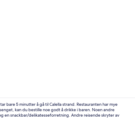
Fasilitet på 
ar bare 5 minutter å gå til Calella strand. Restauranten har mye
enget, kan du bestille noe godt å drikke i baren. Noen andre
 og en snackbar/delikatesseforretning. Andre reisende skryter av
Inngang