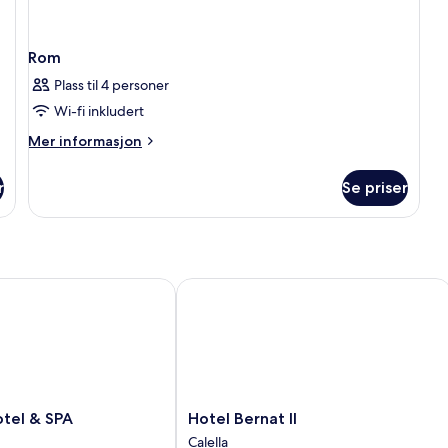
Rom
Plass til 4 personer
Wi-fi inkludert
Mer
Mer informasjon
informasjon
om
r
Se priser
Rom
l & SPA
Hotel Bernat II
Hotel
tel & SPA
Hotel Bernat II
Bernat
Calella