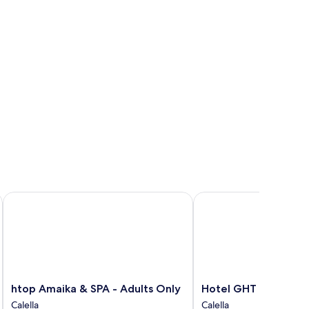
htop Amaika & SPA - Adults Only
Hotel GHT Marítim
htop
Hotel
htop Amaika & SPA - Adults Only
Hotel GHT Marítim
Amaika
GHT
Calella
Calella