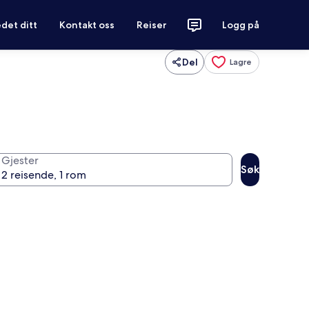
det ditt
Kontakt oss
Reiser
Logg på
Del
Lagre
Gjester
Søk