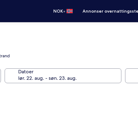
•
NOK
Annonser overnattingsste
trand
Datoer