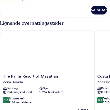
informasjon
om
Se priser
Rom
–
president
Lignende overnattingssteder
The Palms Resort of Mazatlan
Costa De
The
Costa
The Palms Resort of Mazatlan
Costa 
Palms
De
Zona Dorada
Zona Do
Resort
Oro
Basseng
Spa
Basse
of
Beach
Parkering inkludert
Wi-fi inkludert
Kjæled
Mazatlan
Hotel
Zona
Zona
8.8
8.2
Utmerket
Veld
8,8
8,2
Dorada
Dorada
av
av
1 134 anmeldelser
1 51
10,
10,
Prisen