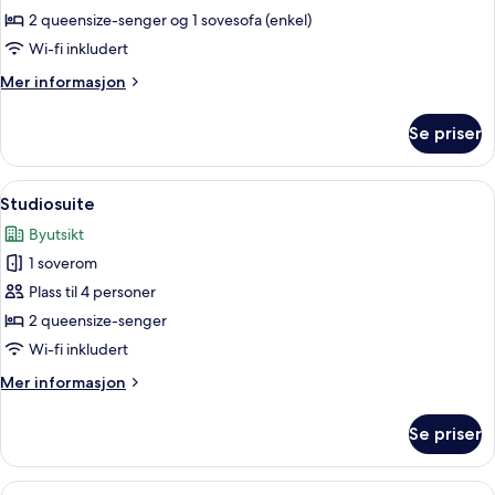
2
2 queensize-senger og 1 sovesofa (enkel)
soverom
Wi-fi inkludert
Mer
Mer informasjon
informasjon
om
Se priser
Luksussuite,
2
soverom
Åpne
Studiosuite | Dundyner, senger med 
2
Studiosuite
alle
Byutsikt
bildene
1 soverom
av
Studiosuite
Plass til 4 personer
2 queensize-senger
Wi-fi inkludert
Mer
Mer informasjon
informasjon
om
Se priser
Studiosuite
Åpne
Suite – deluxe | Dundyner, senger me