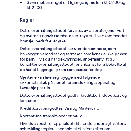
Svømmebassenget er tilgjengelig mellom kl. 09.00 og
kl. 21.00
Regler
Dette overnattingsstedet forvaltes av en profesjonell vert,
og overnattingsvirksomheten er knyttet til vedkommendes
bransje, bedrift eller yrke.
Dette overnattingsstedet har utendørsområder, som
balkonger, verandaer og terrasser, som kanskje ikke passer
for barn. Hvis du har bekymringer, anbefaler vi at du
kontakter overnattingsstedet før ankomst for å bekrefte at
de har et tilgjengelig rom som passer for deg.
Gjestene kan føle seg trygge med følgende
sikkerhetstiltak på stedet: brannslukningsapparat og
førstehjelpsskrin.
Dette overnattingsstedet godtar kredittkort, debetkort og
kontanter.
Kredittkort som godtas: Visa og Mastercard
Kontantløse transaksjoner er mulig.
Hvis du avbestiller oppholdet ditt, er du underlagt vertens
avbestillingsregler. I henhold til EUs forskrifter om