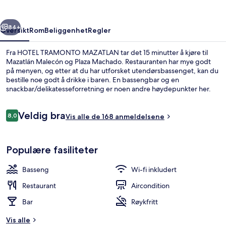
rige
Neste
84+
Oversikt
Rom
Beliggenhet
Regler
Fra HOTEL TRAMONTO MAZATLAN tar det 15 minutter å kjøre til
Mazatlán Malecón og Plaza Machado. Restauranten har mye godt
på menyen, og etter at du har utforsket utendørsbassenget, kan du
bestille noe godt å drikke i baren. En bassengbar og en
snackbar/delikatesseforretning er noen andre høydepunkter her.
Anmeldelser
Veldig bra
8,0
Vis alle de 168 anmeldelsene
8,0 av 10 –
Luksusrom, 1 kingsize-seng | Terrasse/
Populære fasiliteter
Basseng
Wi-fi inkludert
Restaurant
Aircondition
Bar
Røykfritt
Vis alle