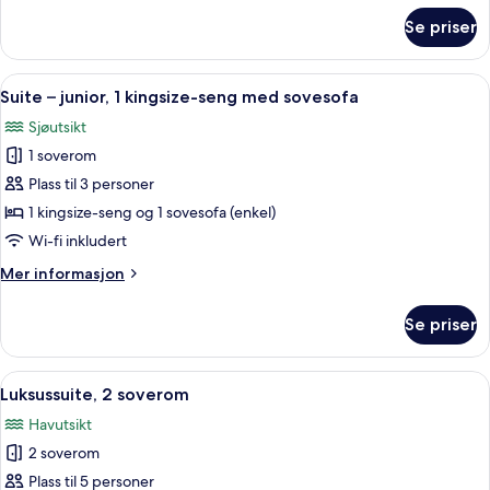
om
Se priser
Luksusrom,
2
queensize-
Åpne
Suite – junior, 1 kingsize-seng med 
6
senger
Suite – junior, 1 kingsize-seng med sovesofa
alle
Sjøutsikt
bildene
1 soverom
av
Suite
Plass til 3 personer
–
1 kingsize-seng og 1 sovesofa (enkel)
junior,
Wi-fi inkludert
1
Mer
Mer informasjon
kingsize-
informasjon
seng
om
Se priser
Suite
med
–
sovesofa
junior,
Åpne
Luksussuite, 2 soverom | Oppholdsom
10
1
Luksussuite, 2 soverom
alle
kingsize-
Havutsikt
seng
bildene
med
2 soverom
av
sovesofa
Luksussuite,
Plass til 5 personer