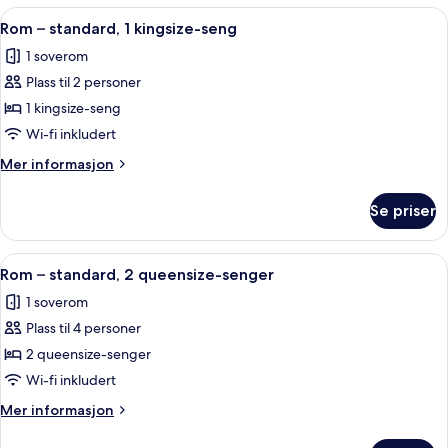
rom
Åpne
Rom – standard, 1 kingsize-seng | Du
5
Rom – standard, 1 kingsize-seng
alle
1 soverom
bildene
Plass til 2 personer
av
Rom
1 kingsize-seng
–
Wi-fi inkludert
standard,
Mer
Mer informasjon
1
informasjon
kingsize-
om
Se priser
Rom
seng
–
standard,
Åpne
Rom – standard, 2 queensize-senger 
4
1
Rom – standard, 2 queensize-senger
alle
kingsize-
1 soverom
seng
bildene
Plass til 4 personer
av
Rom
2 queensize-senger
–
Wi-fi inkludert
standard,
Mer
Mer informasjon
2
informasjon
queensize-
om