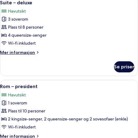
7
Suite – deluxe
alle
Havutsikt
bildene
3 soverom
av
Suite
Plass til 8 personer
–
4 queensize-senger
deluxe
Wi-fi inkludert
Mer
Mer informasjon
informasjon
om
Se priser
Suite
–
deluxe
Åpne
Dundyner, senger med Select Comfort
8
Rom – president
alle
Havutsikt
bildene
1 soverom
av
Rom
Plass til 10 personer
–
2 kingsize-senger, 2 queensize-senger og 2 sovesofaer (enkle)
president
Wi-fi inkludert
Mer
Mer informasjon