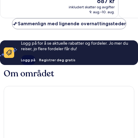
687 kr
Utmerket,
Veldig
er
1 134
bra,
inkludert skatter og avgifter
687 kr
9. aug.–10. aug.
anmeldelser
1 510
anmelde
Sammenlign med lignende overnattingssteder
Logg på for å se aktuelle rabatter og fordeler. Jo mer du
reiser, jo flere fordeler får du!
Logg på
Registrer deg gratis
Om området