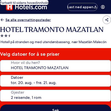
Fortsett til sidens hovedinnhold
Last ned appen
Se alle overnattingssteder
HOTEL TRAMONTO MAZATLAN
Overnattingssted
med
Hotell på stranden og med utendørsbasseng, nær Mazatlán Malecón
2.5
stjerner
Velg datoer for å se priser
Hvor vil du hen?
Datoer
Gjester
Søk