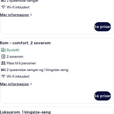
–
2 queensize-senger
comfort,
Wi-fi inkludert
2
Mer
Mer informasjon
queensize-
informasjon
senger
om
Se priser
Rom
–
comfort,
Åpne
Rom – comfort, 2 soverom | Dundyner
6
2
Rom – comfort, 2 soverom
alle
queensize-
Byutsikt
senger
bildene
2 soverom
av
Rom
Plass til 6 personer
–
2 queensize-senger og 1 kingsize-seng
comfort,
Wi-fi inkludert
2
Mer
Mer informasjon
soverom
informasjon
om
Se priser
Rom
–
comfort,
Åpne
Luksusrom, 1 kingsize-seng | Dundyne
8
2
Luksusrom, 1 kingsize-seng