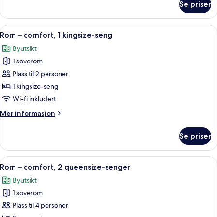
Se priser
Rom
senger
–
standard,
Åpne
Rom – comfort, 1 kingsize-seng | Dun
4
2
Rom – comfort, 1 kingsize-seng
alle
queensize-
Byutsikt
senger
bildene
1 soverom
av
Rom
Plass til 2 personer
–
1 kingsize-seng
comfort,
Wi-fi inkludert
1
Mer
Mer informasjon
kingsize-
informasjon
seng
om
Se priser
Rom
–
comfort,
Åpne
Rom – comfort, 2 queensize-senger |
6
1
Rom – comfort, 2 queensize-senger
alle
kingsize-
Byutsikt
seng
bildene
1 soverom
av
Rom
Plass til 4 personer