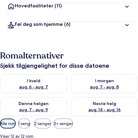
Hovedfasiliteter
(11)
Føl deg som hjemme
(6)
Romalternativer
Sjekk tilgjengelighet for disse datoene
Sjekk tilgjengelighet for i kveld, aug. 6 - aug. 7
Sjekk tilgjengelighet for i mor
I kveld
I morgen
aug. 6 - aug. 7
aug. 7 - aug. 8
Sjekk tilgjengelighet for denne helgen, aug. 7 - aug. 9
Sjekk tilgjengelighet for neste 
Denne helgen
Neste helg
aug. 7 - aug. 9
aug. 14 - aug. 16
Tilgjengelige
Alle rom
1 seng
2 senger
3+ senger
filtre
for
Viser 12 av 12 rom