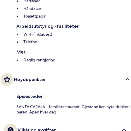
Hårføner
Håndklær
Toalettpapir
Arbeidsutstyr og -fasiliteter
Wi-fi (inkludert)
Telefon
Mer
Daglig rengjøring
Høydepunkter
Spisesteder
SANTA CARAJA – familierestaurant. Gjestene kan nyte drinker i
baren. Åpen hver dag
Vilkår og avgifter