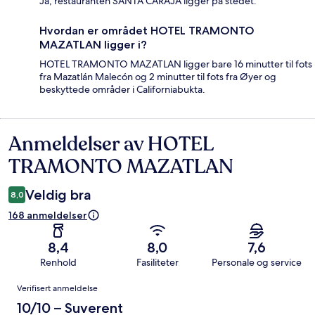
Ja, restauranten SANTA CARAJA ligger på stedet.
Hvordan er området HOTEL TRAMONTO
MAZATLAN ligger i?
HOTEL TRAMONTO MAZATLAN ligger bare 16 minutter til fots
fra Mazatlán Malecón og 2 minutter til fots fra Øyer og
beskyttede områder i Californiabukta.
Anmeldelser av HOTEL
Anmeldelser
TRAMONTO MAZATLAN
Veldig bra
8,0
168 anmeldelser
8,4
8,0
7,6
Renhold
Fasiliteter
Personale og service
Anmeldelser
Verifisert anmeldelse
10/10 – Suverent