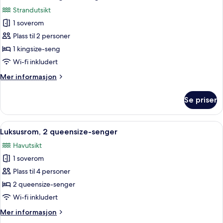
alle
soverom
Strandutsikt
bildene
1 soverom
av
Luksusrom,
Plass til 2 personer
1
1 kingsize-seng
kingsize-
Wi-fi inkludert
seng
Mer
Mer informasjon
informasjon
om
Se priser
Luksusrom,
1
kingsize-
Åpne
Luksusrom, 2 queensize-senger | Dun
7
seng
Luksusrom, 2 queensize-senger
alle
Havutsikt
bildene
1 soverom
av
Luksusrom,
Plass til 4 personer
2
2 queensize-senger
queensize-
Wi-fi inkludert
senger
Mer
Mer informasjon
informasjon