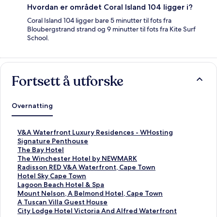
Hvordan er området Coral Island 104 ligger i?
Coral Island 104 ligger bare 5 minutter til fots fra
Bloubergstrand strand og 9 minutter til fots fra Kite Surf
School.
Fortsett å utforske
Overnatting
L
V&A Waterfront Luxury Residences - WHosting
i
L
Signature Penthouse
n
i
L
The Bay Hotel
k
n
i
L
The Winchester Hotel by NEWMARK
s
k
n
i
L
Radisson RED V&A Waterfront, Cape Town
o
s
k
n
i
L
Hotel Sky Cape Town
m
o
s
k
n
i
L
Lagoon Beach Hotel & Spa
å
m
o
s
k
n
i
L
Mount Nelson, A Belmond Hotel, Cape Town
p
å
m
o
s
k
n
i
L
A Tuscan Villa Guest House
n
p
å
m
o
s
k
n
i
L
City Lodge Hotel Victoria And Alfred Waterfront