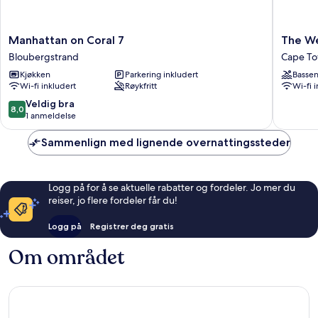
Manhattan
The
Manhattan on Coral 7
The W
on
Wex2
Bloubergstrand
Cape To
Coral
G06
Kjøkken
Parkering inkludert
Basse
7
Cape
Wi-fi inkludert
Røykfritt
Wi-fi 
Bloubergstrand
Town
bysentr
8.0
Veldig bra
8,0
av
1 anmeldelse
10,
Veldig
Sammenlign med lignende overnattingssteder
bra,
1
anmeldelse
Logg på for å se aktuelle rabatter og fordeler. Jo mer du
reiser, jo flere fordeler får du!
Logg på
Registrer deg gratis
Om området