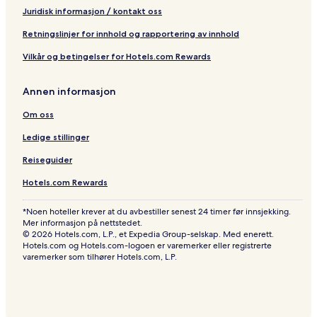
L
Juridisk informasjon / kontakt oss
o
d
Retningslinjer for innhold og rapportering av innhold
g
Vilkår og betingelser for Hotels.com Rewards
e
Annen informasjon
Om oss
Ledige stillinger
Reiseguider
Hotels.com Rewards
*Noen hoteller krever at du avbestiller senest 24 timer før innsjekking.
Mer informasjon på nettstedet.
© 2026 Hotels.com, L.P., et Expedia Group-selskap. Med enerett.
Hotels.com og Hotels.com-logoen er varemerker eller registrerte
varemerker som tilhører Hotels.com, L.P.