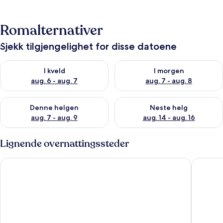
Romalternativer
Sjekk tilgjengelighet for disse datoene
Sjekk tilgjengelighet for i kveld, aug. 6 - aug. 7
Sjekk tilgjengelighet for i mor
I kveld
I morgen
aug. 6 - aug. 7
aug. 7 - aug. 8
Sjekk tilgjengelighet for denne helgen, aug. 7 - aug. 9
Sjekk tilgjengelighet for neste 
Denne helgen
Neste helg
aug. 7 - aug. 9
aug. 14 - aug. 16
Lignende overnattingssteder
Manhattan on Coral 7
The Wex