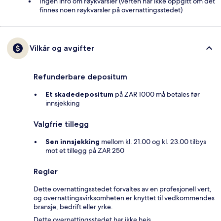
Ingen info om røykvarsler (verten har ikke oppgitt om det
finnes noen røykvarsler på overnattingsstedet)
Vilkår og avgifter
Refunderbare depositum
Et skadedepositum
på ZAR 1000 må betales før
innsjekking
Valgfrie tillegg
Sen innsjekking
mellom kl. 21.00 og kl. 23.00 tilbys
mot et tillegg på ZAR 250
Regler
Dette overnattingsstedet forvaltes av en profesjonell vert,
og overnattingsvirksomheten er knyttet til vedkommendes
bransje, bedrift eller yrke.
Dette overnattingsstedet har ikke heis.