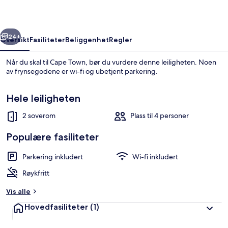
rige
Neste
24+
Oversikt
Fasiliteter
Beliggenhet
Regler
Når du skal til Cape Town, bør du vurdere denne leiligheten. Noen
av frynsegodene er wi-fi og ubetjent parkering.
Hele leiligheten
2 soverom
Plass til 4 personer
Populære fasiliteter
Leilighet (2 Bedrooms) | Spiseområde
Parkering inkludert
Wi-fi inkludert
Røykfritt
Vis alle
Hovedfasiliteter
(1)