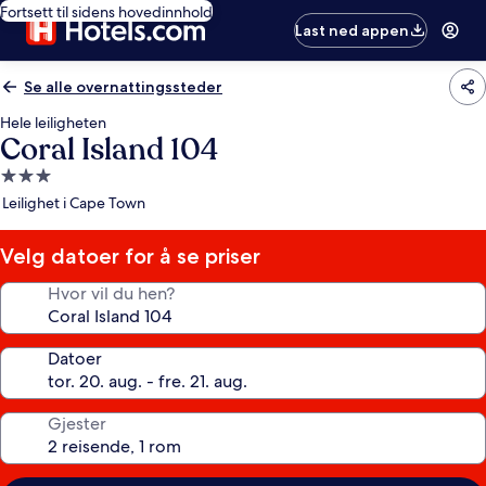
Fortsett til sidens hovedinnhold
Last ned appen
Se alle overnattingssteder
Hele leiligheten
Coral Island 104
Overnattingssted
med
Leilighet i Cape Town
3.0
stjerner
Velg datoer for å se priser
Hvor vil du hen?
Datoer
Gjester