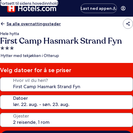
Fortsett til sidens hovedinnhold
Last ned appen
Se alle overnattingssteder
Hele hytta
First Camp Hasmark Strand Fyn
Overnattingssted
med
Hytter med tekjøkken i Otterup
3.0
stjerner
Velg datoer for å se priser
Hvor vil du hen?
Datoer
Gjester