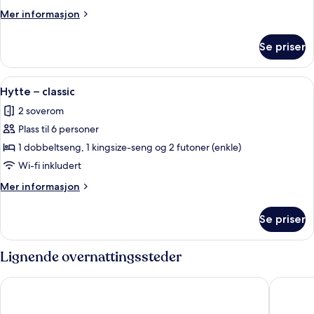
Mer
Mer informasjon
informasjon
om
Se priser
Husvogn
–
comfort
Åpne
Hytte – classic | Barnesenger og wi-fi (
5
Hytte – classic
alle
2 soverom
bildene
Plass til 6 personer
av
Hytte
1 dobbeltseng, 1 kingsize-seng og 2 futoner (enkle)
–
Wi-fi inkludert
classic
Mer
Mer informasjon
informasjon
om
Se priser
Hytte
–
classic
Lignende overnattingssteder
First Camp Bogense City Fyn
Hvedholm