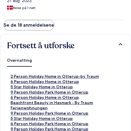
21. aug. 2023
Reise på 1 natt
Se de 18 anmeldelsene
Fortsett å utforske
Overnatting
L
2 Person Holiday Home in Otterup-by Traum
i
L
6 Person Holiday Home in Otterup
n
i
L
5 Star Holiday Home in Otterup
k
n
i
L
9 Person Holiday Park Home in Otterup
s
k
n
i
L
6 Person Holiday Home in Otterup
o
s
k
n
i
L
Beachfront Beauty in Hasmark - By Traum
m
o
s
k
n
i
Ferienwohnungen
å
m
o
s
k
n
L
9 Person Holiday Park Home in Otterup
p
å
m
o
s
k
i
L
5 Star Holiday Home in Otterup
n
p
å
m
o
s
n
i
L
6 Person Holiday Park Home in Otterup
e
n
p
å
m
o
k
n
i
L
9 Person Holiday Park Home in Otterup