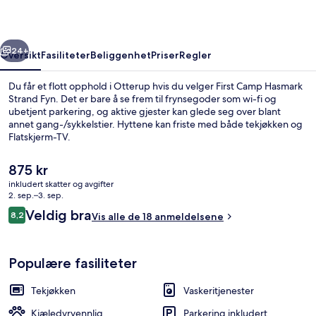
Fyn
rige
Neste
24+
Oversikt
Fasiliteter
Beliggenhet
Priser
Regler
Du får et flott opphold i Otterup hvis du velger First Camp Hasmark
Strand Fyn. Det er bare å se frem til frynsegoder som wi-fi og
ubetjent parkering, og aktive gjester kan glede seg over blant
annet gang-/sykkelstier. Hyttene kan friste med både tekjøkken og
Flatskjerm-TV.
Den
875 kr
nåværende
inkludert skatter og avgifter
prisen
2. sep.–3. sep.
Luftbilde
er
Anmeldelser
Veldig bra
8,2
Vis alle de 18 anmeldelsene
875 kr
8,2 av 10 –
Populære fasiliteter
Tekjøkken
Vaskeritjenester
Kjæledyrvennlig
Parkering inkludert