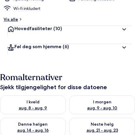
Wi-fi inkludert
Vis alle
Hovedfasiliteter
(10)
Føl deg som hjemme
(6)
Romalternativer
Sjekk tilgjengelighet for disse datoene
Sjekk tilgjengelighet for i kveld, aug. 8 - aug. 9
Sjekk tilgjengelighet for i mor
I kveld
I morgen
aug. 8 - aug. 9
aug. 9 - aug. 10
Sjekk tilgjengelighet for denne helgen, aug. 14 - aug. 16
Sjekk tilgjengelighet for neste
Denne helgen
Neste helg
aug. 14 - aug. 16
aug. 21 - aug. 23