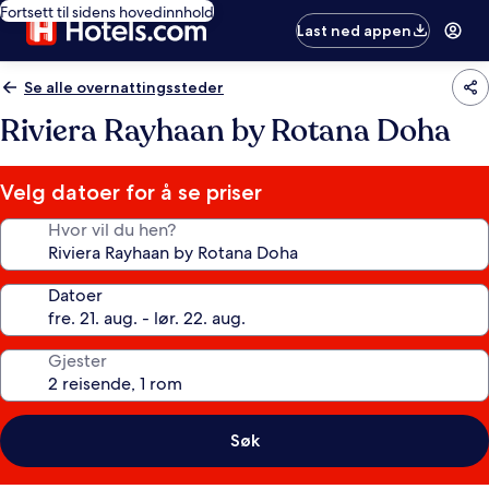
Fortsett til sidens hovedinnhold
Last ned appen
Se alle overnattingssteder
Riviera Rayhaan by Rotana Doha
Velg datoer for å se priser
Hvor vil du hen?
Datoer
Gjester
Søk