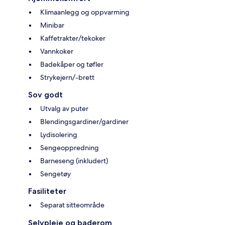
Klimaanlegg og oppvarming
Minibar
Kaffetrakter/tekoker
Vannkoker
Badekåper og tøfler
Strykejern/-brett
Sov godt
Utvalg av puter
Blendingsgardiner/gardiner
Lydisolering
Sengeoppredning
Barneseng (inkludert)
Sengetøy
Fasiliteter
Separat sitteområde
Selvpleie og baderom