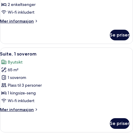
standard,
2 enkeltsenger
2
Wi-fi inkludert
enkeltsenger
Mer
Mer informasjon
(Guest)
informasjon
om
Se priser
Rom
–
standard,
Åpne
Minibar, safe på rommet, skrivebord 
6
2
Suite, 1 soverom
alle
enkeltsenger
Byutsikt
(Guest)
bildene
65 m²
av
Suite,
1 soverom
1
Plass til 3 personer
soverom
1 kingsize-seng
Wi-fi inkludert
Mer
Mer informasjon
informasjon
om
Se priser
Suite,
1