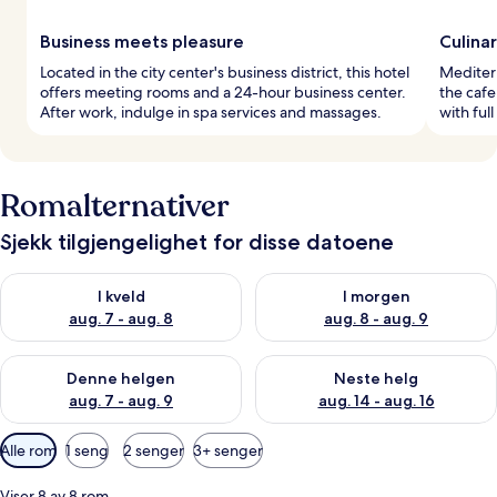
Business meets pleasure
Culinar
Located in the city center's business district, this hotel
Mediterr
offers meeting rooms and a 24-hour business center.
the cafe
After work, indulge in spa services and massages.
with ful
Romalternativer
Sjekk tilgjengelighet for disse datoene
Sjekk tilgjengelighet for i kveld, aug. 7 - aug. 8
Sjekk tilgjengelighet for i mor
I kveld
I morgen
aug. 7 - aug. 8
aug. 8 - aug. 9
Sjekk tilgjengelighet for denne helgen, aug. 7 - aug. 9
Sjekk tilgjengelighet for neste 
Denne helgen
Neste helg
aug. 7 - aug. 9
aug. 14 - aug. 16
Tilgjengelige
Alle rom
1 seng
2 senger
3+ senger
filtre
for
Viser 8 av 8 rom