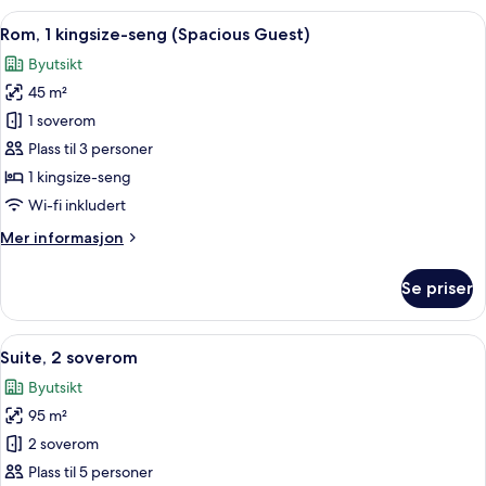
soverom
Åpne
Rom, 1 kingsize-seng (Spacious Guest)
6
Rom, 1 kingsize-seng (Spacious Guest)
alle
Byutsikt
bildene
45 m²
av
Rom,
1 soverom
1
Plass til 3 personer
kingsize-
1 kingsize-seng
seng
Wi-fi inkludert
(Spacious
Mer
Mer informasjon
Guest)
informasjon
om
Se priser
Rom,
1
kingsize-
Åpne
Suite, 2 soverom | Oppholdsområde |
7
seng
Suite, 2 soverom
alle
(Spacious
Byutsikt
Guest)
bildene
95 m²
av
Suite,
2 soverom
2
Plass til 5 personer