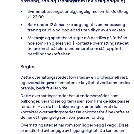
Basseng, spa og treningsrom (hvis tilgjengelig)
Svømmebassenget er tilgjengelig mellom kl. 06.00 og
kl. 22.00
Barn under 12 år har ikke adgang til svømmebasseng,
treningsstudio og boblebad uten tilsyn av en voksen
Massasje og spabehandlinger må bestilles på forhånd,
noe som kan gjøres ved å kontakte overnattingsstedet
før ankomst på telefonnummeret som står oppført i
bestillingsbekreftelsen
Regler
Dette overnattingsstedet forvaltes av en profesjonell vert,
og overnattingsvirksomheten er knyttet til vedkommendes
bransje, bedrift eller yrke.
Dette overnattingsstedet har utendørsområder, som
balkonger, verandaer og terrasser, som kanskje ikke passer
for barn. Hvis du har bekymringer, anbefaler vi at du
kontakter overnattingsstedet før ankomst for å bekrefte at
de har et tilgjengelig rom som passer for deg.
Overnattingsstedet har rom som ligger vegg i vegg. Disse
er imidlertid avhengige av tilgjengelighet. Du kan be om