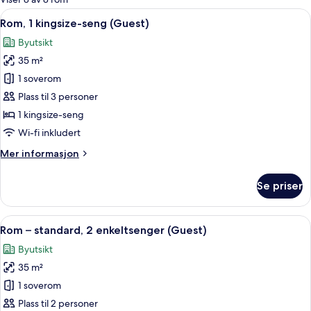
rom
Åpne
Rom, 1 kingsize-seng (Guest) | Miniba
6
Rom, 1 kingsize-seng (Guest)
alle
Byutsikt
bildene
35 m²
av
Rom,
1 soverom
1
Plass til 3 personer
kingsize-
1 kingsize-seng
seng
Wi-fi inkludert
(Guest)
Mer
Mer informasjon
informasjon
om
Se priser
Rom,
1
kingsize-
Åpne
Rom – standard, 2 enkeltsenger (Guest
7
seng
Rom – standard, 2 enkeltsenger (Guest)
alle
(Guest)
Byutsikt
bildene
35 m²
av
Rom
1 soverom
–
Plass til 2 personer