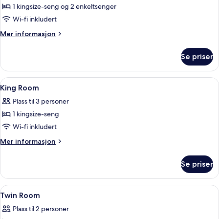
soverom
1 kingsize-seng og 2 enkeltsenger
Wi-fi inkludert
Mer
Mer informasjon
informasjon
om
Se priser
Suite,
2
soverom
Åpne
Minibar, safe på rommet, skrivebord 
4
King Room
alle
Plass til 3 personer
bildene
1 kingsize-seng
av
King
Wi-fi inkludert
Room
Mer
Mer informasjon
informasjon
om
Se priser
King
Room
Åpne
Minibar, safe på rommet, skrivebord 
4
Twin Room
alle
Plass til 2 personer
bildene