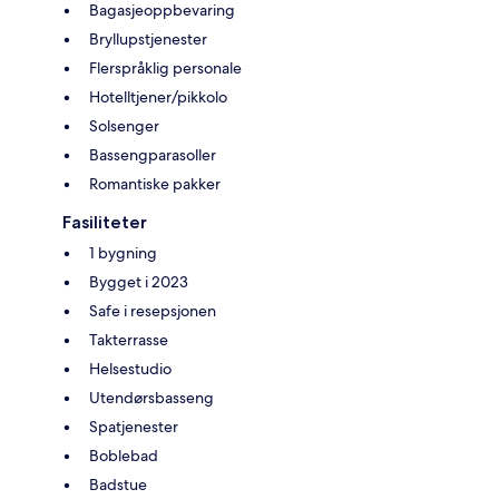
Bagasjeoppbevaring
Bryllupstjenester
Flerspråklig personale
Hotelltjener/pikkolo
Solsenger
Bassengparasoller
Romantiske pakker
Fasiliteter
1 bygning
Bygget i 2023
Safe i resepsjonen
Takterrasse
Helsestudio
Utendørsbasseng
Spatjenester
Boblebad
Badstue