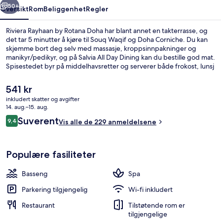
50+
Oversikt
Rom
Beliggenhet
Regler
Riviera Rayhaan by Rotana Doha har blant annet en takterrasse, og
det tar 5 minutter å kjøre til Souq Waqif og Doha Corniche. Du kan
skjemme bort deg selv med massasje, kroppsinnpakninger og
manikyr/pedikyr, og på Salvia All Day Dining kan du bestille god mat.
Spisestedet byr på middelhavsretter og serverer både frokost, lunsj
og middag. Et utendørsbasseng, en bassengbar og et helsestudio
er noe av det du kan se frem til hvis du velger å bo på dette hotellet
Den
541 kr
i luksuriøs stil. Du finner offentlig transport i nærheten: Bin
nåværende
inkludert skatter og avgifter
Mahmoud stasjon ligger bare 7 minutter unna til fots.
prisen
14. aug.–15. aug.
Utendørsbasseng, bassengparasoller o
er
Anmeldelser
Suverent
9,4
Vis alle de 229 anmeldelsene
541 kr
9,4 av 10 –
Populære fasiliteter
Basseng
Spa
Parkering tilgjengelig
Wi-fi inkludert
Restaurant
Tilstøtende rom er
tilgjengelige