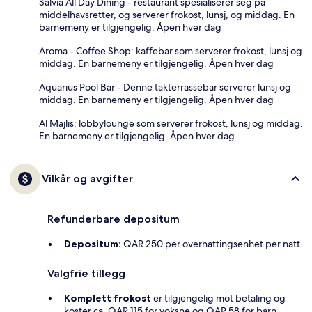
Salvia All Day Dining - restaurant spesialiserer seg på
middelhavsretter, og serverer frokost, lunsj, og middag. En
barnemeny er tilgjengelig. Åpen hver dag
Aroma - Coffee Shop: kaffebar som serverer frokost, lunsj og
middag. En barnemeny er tilgjengelig. Åpen hver dag
Aquarius Pool Bar - Denne takterrassebar serverer lunsj og
middag. En barnemeny er tilgjengelig. Åpen hver dag
Al Majlis: lobbylounge som serverer frokost, lunsj og middag.
En barnemeny er tilgjengelig. Åpen hver dag
Vilkår og avgifter
Refunderbare depositum
Depositum:
QAR 250 per overnattingsenhet per natt
Valgfrie tillegg
Komplett frokost
er tilgjengelig mot betaling og
koster ca. QAR 115 for voksne og QAR 58 for barn