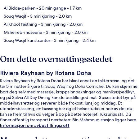
Al Bidda-parken
- 20 min gange
- 1.7 km
Souq Waqif
- 3 min kjøring
- 2.0 km
Al Khoot festning
- 3 min kjøring
- 2.0 km
Msheireb-museene
- 3 min kjøring
- 2.0 km
Souq Waqif kunstsenter
- 3 min kjøring
- 2.4 km
Om dette overnattingsstedet
Riviera Rayhaan by Rotana Doha
Riviera Rayhaan by Rotana Doha har blant annet en takterrasse, og det
tar 5 minutter å kjøre til Souq Waqif og Doha Corniche. Du kan skjemme
bort deg selv med massasje, kroppsinnpakninger og manikyr/pedikyr,
og på Salvia All Day Dining kan du bestille god mat. Spisestedet byr på
middelhavsretter og serverer både frokost, lunsj og middag. Et
utendørsbasseng, en bassengbar og et helsestudio er noe av det du
kan se frem til hvis du velger å bo på dette hotellet i luksuriøs stil. Du
finner offentlig transport i nærheten: Bin Mahmoud stasjon ligger bare
7 minutter unna til fots.
Informasjon om avbestillingsrett