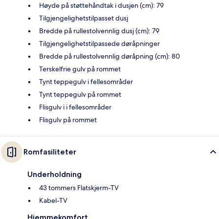
Høyde på støttehåndtak i dusjen (cm): 79
Tilgjengelighetstilpasset dusj
Bredde på rullestolvennlig dusj (cm): 79
Tilgjengelighetstilpassede døråpninger
Bredde på rullestolvennlig døråpning (cm): 80
Terskelfrie gulv på rommet
Tynt teppegulv i fellesområder
Tynt teppegulv på rommet
Flisgulv i i fellesområder
Flisgulv på rommet
Romfasiliteter
Underholdning
43 tommers Flatskjerm-TV
Kabel-TV
Hjemmekomfort