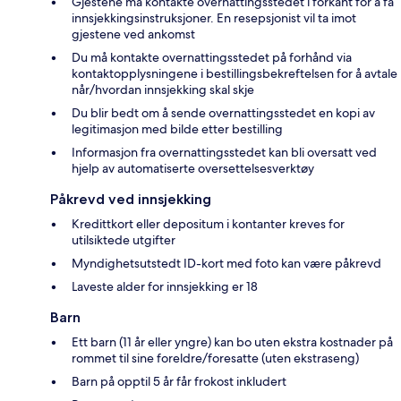
Gjestene må kontakte overnattingsstedet i forkant for å få
innsjekkingsinstruksjoner. En resepsjonist vil ta imot
gjestene ved ankomst
Du må kontakte overnattingsstedet på forhånd via
kontaktopplysningene i bestillingsbekreftelsen for å avtale
når/hvordan innsjekking skal skje
Du blir bedt om å sende overnattingsstedet en kopi av
legitimasjon med bilde etter bestilling
Informasjon fra overnattingsstedet kan bli oversatt ved
hjelp av automatiserte oversettelsesverktøy
Påkrevd ved innsjekking
Kredittkort eller depositum i kontanter kreves for
utilsiktede utgifter
Myndighetsutstedt ID-kort med foto kan være påkrevd
Laveste alder for innsjekking er 18
Barn
Ett barn (11 år eller yngre) kan bo uten ekstra kostnader på
rommet til sine foreldre/foresatte (uten ekstraseng)
Barn på opptil 5 år får frokost inkludert