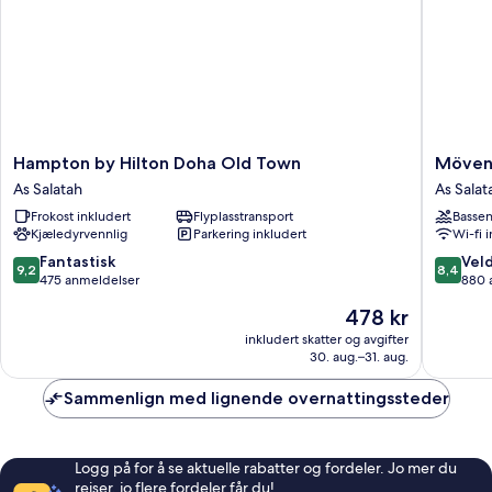
Hampton
Mövenp
Hampton by Hilton Doha Old Town
Mövenp
by
Hotel
As Salatah
As Salat
Hilton
Doha
Frokost inkludert
Flyplasstransport
Basse
Doha
As
Kjæledyrvennlig
Parkering inkludert
Wi-fi 
Old
Salatah
Town
9.2
8.4
Fantastisk
Veld
9,2
8,4
As
av
av
475 anmeldelser
880 
Salatah
10,
10,
Prisen
478 kr
Fantastisk,
Veldig
er
475
bra,
inkludert skatter og avgifter
478 kr
30. aug.–31. aug.
anmeldelser
880
anmelde
Sammenlign med lignende overnattingssteder
Logg på for å se aktuelle rabatter og fordeler. Jo mer du
reiser, jo flere fordeler får du!