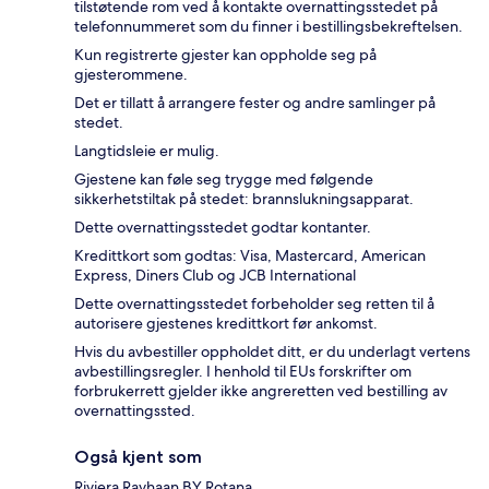
tilstøtende rom ved å kontakte overnattingsstedet på
telefonnummeret som du finner i bestillingsbekreftelsen.
Kun registrerte gjester kan oppholde seg på
gjesterommene.
Det er tillatt å arrangere fester og andre samlinger på
stedet.
Langtidsleie er mulig.
Gjestene kan føle seg trygge med følgende
sikkerhetstiltak på stedet: brannslukningsapparat.
Dette overnattingsstedet godtar kontanter.
Kredittkort som godtas: Visa, Mastercard, American
Express, Diners Club og JCB International
Dette overnattingsstedet forbeholder seg retten til å
autorisere gjestenes kredittkort før ankomst.
Hvis du avbestiller oppholdet ditt, er du underlagt vertens
avbestillingsregler. I henhold til EUs forskrifter om
forbrukerrett gjelder ikke angreretten ved bestilling av
overnattingssted.
Også kjent som
Riviera Rayhaan BY Rotana