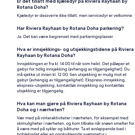
Er det tillatt med kjæledyr på Riviera Rayhaan by
Rotana Doha?
Kjæledyr er dessverre ikke tillatt, men servicedyr er velkomne.
Har Riviera Rayhaan by Rotana Doha parkering?
Ja. Det kan være begrenset med parkeringsplasser.
Hva er innsjekkings- og utsjekkingstidene på Riviera
Rayhaan by Rotana Doha?
Innsjekkingen er fra kl. 14.00 til når som helst. Det påløper et
gebyr for tidlig innsjekking (avhengig av tilgjengelighet). Du
må sjekke ut innen kl. 12.00. Sen utsjekking er mulig mot et
gebyr (avhengig av tilgjengelighet). Ekspress-innsjekking,
ekspress-utsjekking, kontaktløs innsjekking og kontaktløs
utsjekking er tilgjengelig.
Hva kan man gjøre på Riviera Rayhaan by Rotana
Doha og i nærheten?
Vær med på vinteraktiviteter i nærheten, for eksempel med
skimuligheter i nærheten, og kom tilbake når snøen smelter for
å være med på sykler og båtturer. Ta et avslappende bad i
boblebadet eller en oppkvikkende svømmetur i