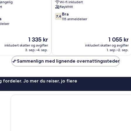
gjengelig
Wi-fi inkludert
Newington
rt
Røykfritt
7.4
Bra
7,4
a
av
115 anmeldelser
delser
10,
Bra,
115
Prisen
Prisen
1 335 kr
1 055 kr
anmeldelser
er
er
inkludert skatter og avgifter
inkludert skatter og avgifter
1 335 kr
1 055 kr
3. sep.–4. sep.
1. sep.–2. sep.
Sammenlign med lignende overnattingssteder
 fordeler. Jo mer du reiser, jo flere