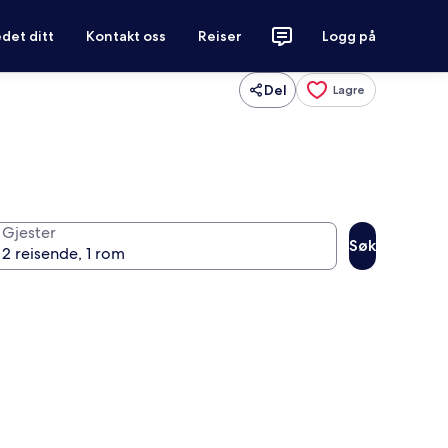
det ditt
Kontakt oss
Reiser
Logg på
Del
Lagre
Gjester
Søk