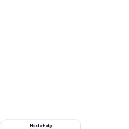
, aug. 7 - aug. 9
Sjekk tilgjengelighet for neste helg, aug. 14 - aug. 16
Neste helg