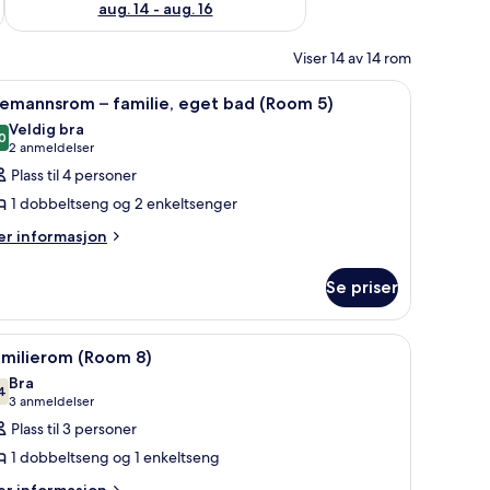
aug. 14 - aug. 16
Viser 14 av 14 rom
ebord, lydisolert og sengetøy
pne
Tremannsrom – familie, eget bad (Room 5) | Sk
5
remannsrom – familie, eget bad (Room 5)
le
Veldig bra
ildene
0
8,0 av 10
(2
2 anmeldelser
v
anmeldelser)
Plass til 4 personer
remannsrom
1 dobbeltseng og 2 enkeltsenger
er
r informasjon
milie,
formasjon
get
m
Se priser
ad
remannsrom
Room
milie,
)
bord, lydisolert og sengetøy
pne
Familierom (Room 8) | Skrivebord, lydisolert 
4
et
amilierom (Room 8)
le
ad
Bra
Room
ildene
4
7,4 av 10
(3
3 anmeldelser
v
anmeldelser)
Plass til 3 personer
amilierom
1 dobbeltseng og 1 enkeltseng
Room
er
r informasjon