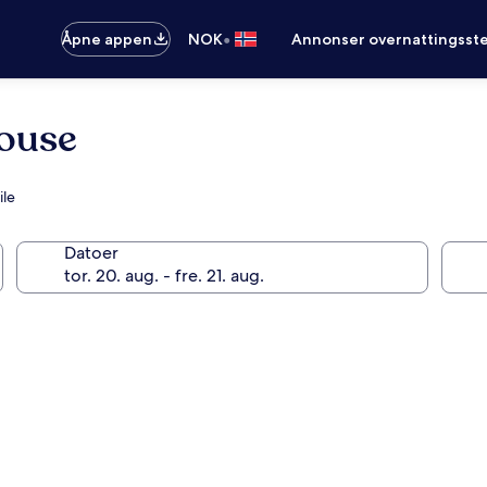
•
Åpne appen
NOK
Annonser overnattingsste
ouse
ile
Datoer