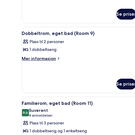
bad
Enkeltrom,
(Room
delt
Se prise
6)
bad
(Room
6)
Åpne
Dobbeltrom, eget bad (Room 9)
5
Dobbeltrom, eget bad (Room 9)
alle
Plass til 2 personer
bildene
1 dobbeltseng
av
Dobbeltrom,
Mer
Mer informasjon
informasjon
eget
om
bad
Dobbeltrom,
(Room
eget
Se prise
9)
bad
(Room
9)
Åpne
Familierom, eget bad (Room 11)
5
Familierom, eget bad (Room 11)
alle
Suverent
bildene
9,6
9,6 av 10
(4
4 anmeldelser
av
anmeldelser)
Plass til 3 personer
Familierom,
1 dobbeltseng og 1 enkeltseng
eget