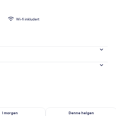
 familie, eget bad (Room 5) | Skrivebord, lydisolert og sengetøy
Wi-fi inkludert
elighet for i morgen, aug. 7 - aug. 8
Sjekk tilgjengelighet for denne helgen
I morgen
Denne helgen