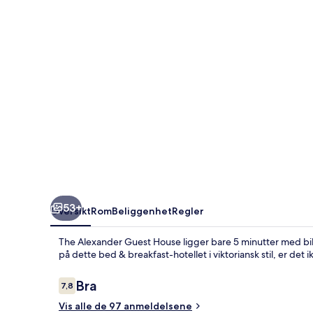
53+
Oversikt
Rom
Beliggenhet
Regler
The Alexander Guest House ligger bare 5 minutter med bil
på dette bed & breakfast-hotellet i viktoriansk stil, er det i
Anmeldelser
Bra
7,8
7,8 av 10 –
Vis alle de 97 anmeldelsene