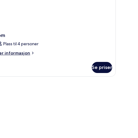
om
Plass til 4 personer
er
r informasjon
formasjon
m
Se priser
om