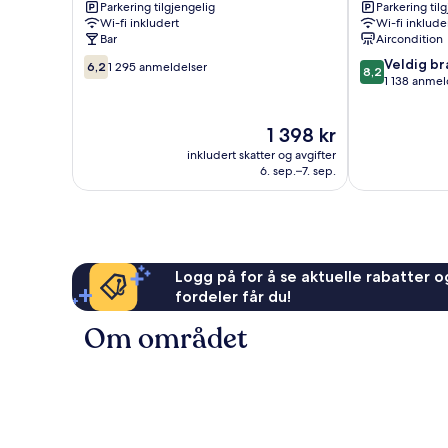
Parkering tilgjengelig
Parkering til
End
Gogar
Wi-fi inkludert
Wi-fi inklude
Bar
Aircondition
6.2
8.2
Veldig br
6,2
1 295 anmeldelser
8,2
av
av
1 138 anmel
10,
10,
1 295
Veldig
Prisen
1 398 kr
anmeldelser
bra,
er
1 138
inkludert skatter og avgifter
1 398 kr
anmeldelser
6. sep.–7. sep.
Logg på for å se aktuelle rabatter og
fordeler får du!
Om området