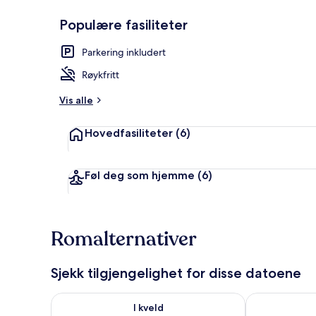
Populære fasiliteter
Tremannsrom –
Parkering inkludert
Røykfritt
Vis alle
Hovedfasiliteter
(6)
Føl deg som hjemme
(6)
Romalternativer
Sjekk tilgjengelighet for disse datoene
Sjekk tilgjengelighet for i kveld, aug. 6 - aug. 7
Sjekk tilgjeng
I kveld