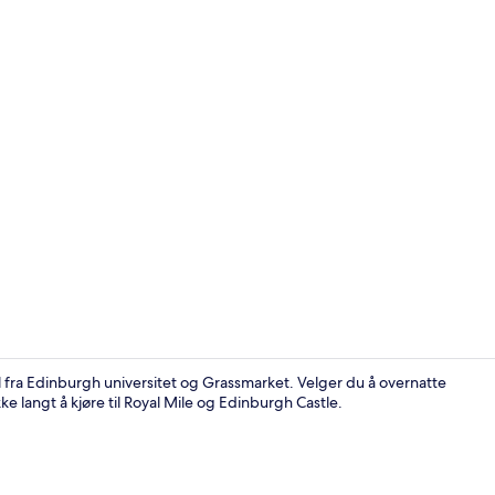
Innvendig
 fra Edinburgh universitet og Grassmarket. Velger du å overnatte
kke langt å kjøre til Royal Mile og Edinburgh Castle.
Resepsjon