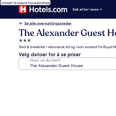
Fortsett til sidens hovedinnhold
Søk etter reise
Se alle overnattingssteder
The Alexander Guest H
Overnattingssted
med
Bed & breakfast i viktoriansk stil og i kort avstand fra Royal M
3.0
Velg datoer for å se priser
stjerner
Hvor vil du hen?
Bildegalleri
av
The
Alexander
Guest
House