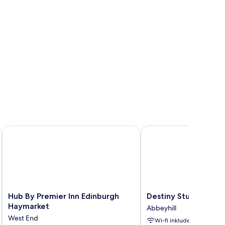
Hub By Premier Inn Edinburgh Haymarket
Destiny Student - Burn
Hub
Destiny
Hub By Premier Inn Edinburgh
Destiny Student - Bu
By
Student
Haymarket
Abbeyhill
Premier
-
West End
Wi-fi inkludert
Inn
Burnet