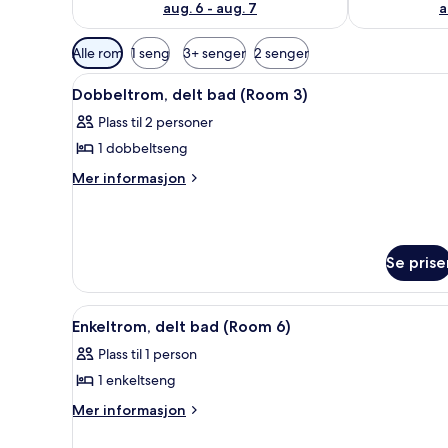
aug. 6 - aug. 7
a
Tilgjengelige
Alle rom
1 seng
3+ senger
2 senger
filtre
Åpne
Dobbeltrom, delt bad (Room 3) 
for
6
Dobbeltrom, delt bad (Room 3)
alle
rom
Plass til 2 personer
bildene
1 dobbeltseng
av
Dobbeltrom,
Mer
Mer informasjon
informasjon
delt
om
bad
Dobbeltrom,
(Room
delt
Se prise
3)
bad
(Room
3)
Åpne
Enkeltrom, delt bad (Room 6) |
5
Enkeltrom, delt bad (Room 6)
alle
Plass til 1 person
bildene
1 enkeltseng
av
Enkeltrom,
Mer
Mer informasjon
informasjon
delt
om