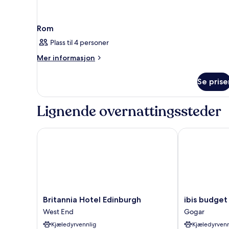
Rom
Plass til 4 personer
Mer
Mer informasjon
informasjon
om
Se prise
Rom
Lignende overnattingssteder
Britannia Hotel Edinburgh
ibis budget E
Britannia
ibis
Britannia Hotel Edinburgh
ibis budget
Hotel
budget
West End
Gogar
Edinburgh
Edinburgh
Kjæledyrvennlig
Kjæledyrvenn
West
Park