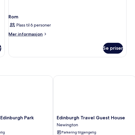
Rom
Plass til 6 personer
Mer
Mer informasjon
informasjon
om
r
Se priser
Rom
dinburgh Park
Edinburgh Travel Guest House
Edinburgh
 Edinburgh Park
Edinburgh Travel Guest House
Travel
Newington
Guest
lig
Parkering tilgjengelig
House