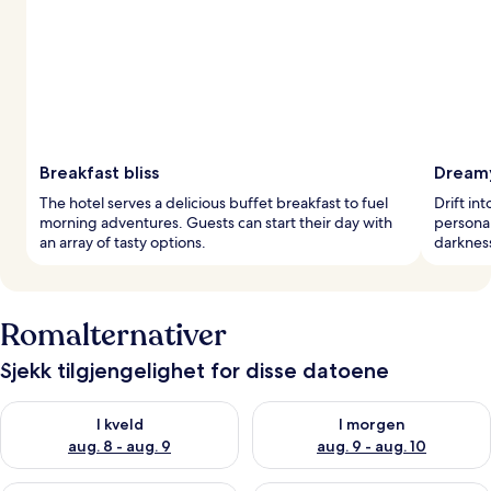
Breakfast bliss
Dreamy
The hotel serves a delicious buffet breakfast to fuel
Drift in
morning adventures. Guests can start their day with
personal
an array of tasty options.
darkness
Romalternativer
Sjekk tilgjengelighet for disse datoene
Sjekk tilgjengelighet for i kveld, aug. 8 - aug. 9
Sjekk tilgjengelighet for i mor
I kveld
I morgen
aug. 8 - aug. 9
aug. 9 - aug. 10