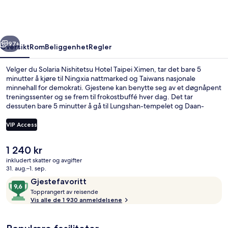
Taipei
Ximen
rige
Neste
97+
Oversikt
Rom
Beliggenhet
Regler
Velger du Solaria Nishitetsu Hotel Taipei Ximen, tar det bare 5
minutter å kjøre til Ningxia nattmarked og Taiwans nasjonale
minnehall for demokrati. Gjestene kan benytte seg av et døgnåpent
treningssenter og se frem til frokostbuffé hver dag. Det tar
dessuten bare 5 minutter å gå til Lungshan-tempelet og Daan-
parken. Andre reisende skryter av den vennlige betjeningen og
beliggenheten. Du kan gå fra overnattingsstedet til offentlig
VIP Access
transport: Ximen stasjon ligger like i nærheten, og det tar 7 minutter
å gå til Beimen stasjon.
Den
1 240 kr
Sitteområde i lobbyen
nåværende
inkludert skatter og avgifter
prisen
31. aug.–1. sep.
er
Anmeldelser
9,6
Gjestefavoritt
1 240 kr
T
av
Topprangert av reisende
o
Vis alle de 1 930 anmeldelsene
10,
p
Gjestefavoritt
p
r