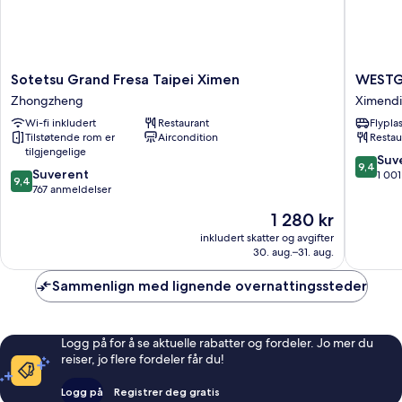
Sotetsu
WESTG
Sotetsu Grand Fresa Taipei Ximen
WESTG
Grand
Hotel
Zhongzheng
Ximend
Fresa
Ximend
Wi-fi inkludert
Restaurant
Flypla
Taipei
Tilstøtende rom er
Aircondition
Restau
Ximen
tilgjengelige
Zhongzheng
9.4
Suv
9,4
9.4
Suverent
av
1 00
9,4
av
767 anmeldelser
10,
10,
Suveren
Prisen
1 280 kr
Suverent,
1 001
er
767
inkludert skatter og avgifter
anmelde
1 280 kr
30. aug.–31. aug.
anmeldelser
Sammenlign med lignende overnattingssteder
Logg på for å se aktuelle rabatter og fordeler. Jo mer du
reiser, jo flere fordeler får du!
Logg på
Registrer deg gratis