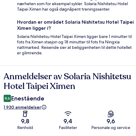
nærheten som for eksempel sykler. Solaria Nishitetsu Hotel
Taipei Ximen har også døgnåpent treningssenter.
Hvordan er området Solaria Nishitetsu Hotel Taipei
Ximen ligger i?
Solaria Nishitetsu Hotel Taipei Ximen ligger bare 1 minutter til
fots fra Ximen stasjon og 18 minutter til fots fra Ningxia
nattmarked. Reisende sier at beliggenheten til dette hotellet
er glimrende.
Anmeldelser av Solaria Nishitetsu
Anmeldelser
Hotel Taipei Ximen
Enestående
9,6
1 930 anmeldelser
9,8
9,4
9,6
Renhold
Fasiliteter
Personale og service