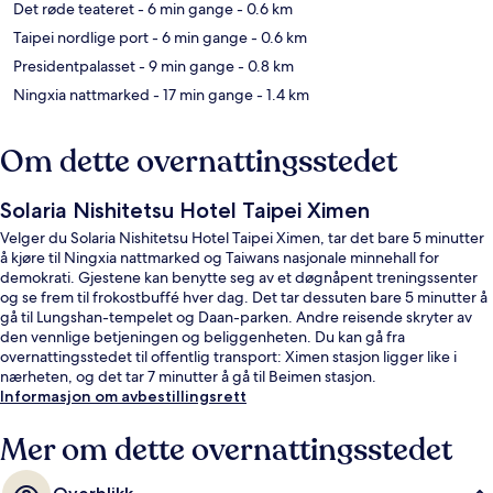
Det røde teateret
- 6 min gange
- 0.6 km
Taipei nordlige port
- 6 min gange
- 0.6 km
Presidentpalasset
- 9 min gange
- 0.8 km
Ningxia nattmarked
- 17 min gange
- 1.4 km
Om dette overnattingsstedet
Solaria Nishitetsu Hotel Taipei Ximen
Velger du Solaria Nishitetsu Hotel Taipei Ximen, tar det bare 5 minutter
å kjøre til Ningxia nattmarked og Taiwans nasjonale minnehall for
demokrati. Gjestene kan benytte seg av et døgnåpent treningssenter
og se frem til frokostbuffé hver dag. Det tar dessuten bare 5 minutter å
gå til Lungshan-tempelet og Daan-parken. Andre reisende skryter av
den vennlige betjeningen og beliggenheten. Du kan gå fra
overnattingsstedet til offentlig transport: Ximen stasjon ligger like i
nærheten, og det tar 7 minutter å gå til Beimen stasjon.
Informasjon om avbestillingsrett
Mer om dette overnattingsstedet