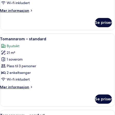
Wi-fi inkludert
Mer
Mer informasjon
informasjon
om
Se priser
Tomannsrom
–
standard
Åpne
Tomannsrom – standard | Dundyner, sa
11
Tomannsrom – standard
alle
Byutsikt
bildene
21 m²
av
Tomannsrom
1 soverom
–
Plass til 3 personer
standard
2 enkeltsenger
Wi-fi inkludert
Mer
Mer informasjon
informasjon
om
Se priser
Tomannsrom
–
standard
Åpne
Dundyner, safe på rommet, blendingsg
13