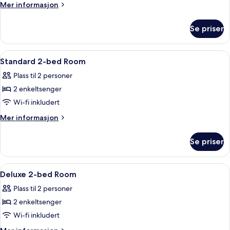
Mer
Mer informasjon
informasjon
om
Se priser
Dobbeltrom
–
comfort
Åpne
Dundyner, safe på rommet, blendingsg
12
Standard 2-bed Room
alle
Plass til 2 personer
bildene
2 enkeltsenger
av
Standard
Wi-fi inkludert
2-
Mer
Mer informasjon
bed
informasjon
om
Room
Se priser
Standard
2-
bed
Åpne
Dundyner, safe på rommet, blendingsg
8
Room
Deluxe 2-bed Room
alle
Plass til 2 personer
bildene
2 enkeltsenger
av
Deluxe
Wi-fi inkludert
2-
Mer