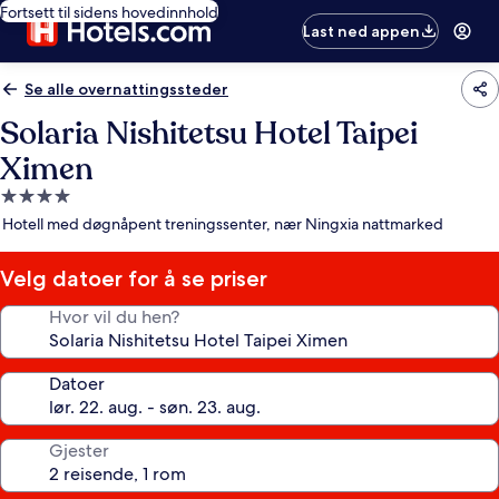
Fortsett til sidens hovedinnhold
Last ned appen
Se alle overnattingssteder
Solaria Nishitetsu Hotel Taipei
Ximen
Overnattingssted
med
Hotell med døgnåpent treningssenter, nær Ningxia nattmarked
4.0
stjerner
Velg datoer for å se priser
Hvor vil du hen?
Datoer
Gjester