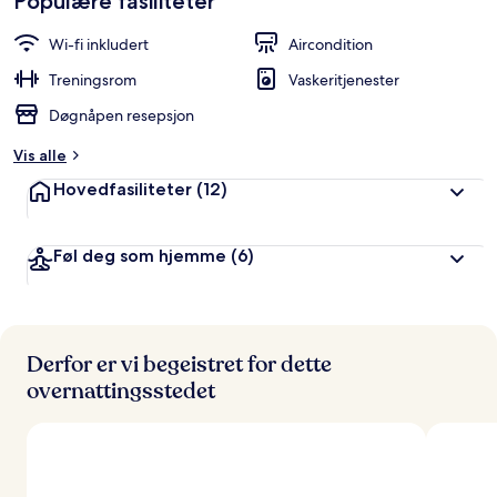
Populære fasiliteter
a
n
Wi-fi inkludert
Aircondition
g
e
Treningsrom
Vaskeritjenester
r
Døgnåpen resepsjon
t
Vis alle
a
v
Hovedfasiliteter
(12)
r
e
Føl deg som hjemme
(6)
i
s
e
n
d
e
Derfor er vi begeistret for dette
overnattingsstedet