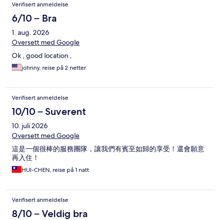
Anmeldelser
Verifisert anmeldelse
6/10 – Bra
1. aug. 2026
Oversett med Google
Ok , good location ,
johnny, reise på 2 netter
Verifisert anmeldelse
10/10 – Suverent
10. juli 2026
Oversett med Google
這是一個很棒的服務團隊，讓我們有賓至如歸的享受！還會願意
再入住！
HUI-CHEN, reise på 1 natt
Verifisert anmeldelse
8/10 – Veldig bra