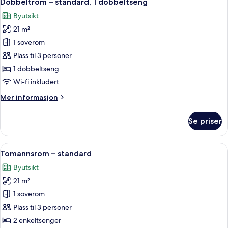
Dobbeltrom – standard, 1 dobbeltseng
alle
dobbeltseng
Byutsikt
bildene
21 m²
av
Dobbeltrom
1 soverom
–
Plass til 3 personer
standard,
1 dobbeltseng
1
Wi-fi inkludert
dobbeltseng
Mer
Mer informasjon
informasjon
om
Se priser
Dobbeltrom
–
standard,
Åpne
Tomannsrom – standard | Dundyner, sa
12
1
Tomannsrom – standard
alle
dobbeltseng
Byutsikt
bildene
21 m²
av
Tomannsrom
1 soverom
–
Plass til 3 personer
standard
2 enkeltsenger