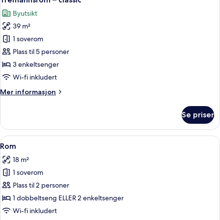
alle
enkeltsenger
Byutsikt
bildene
39 m²
av
Tremannsrom
1 soverom
–
Plass til 5 personer
classic
3 enkeltsenger
Wi-fi inkludert
Mer
Mer informasjon
informasjon
om
Se priser
Tremannsrom
–
classic
Åpne
Toalettartikler (inkludert), hårføner, 
5
Rom
alle
18 m²
bildene
1 soverom
av
Rom
Plass til 2 personer
1 dobbeltseng ELLER 2 enkeltsenger
Wi-fi inkludert