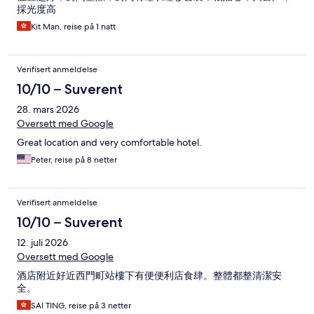
採光度高
Kit Man, reise på 1 natt
Verifisert anmeldelse
10/10 – Suverent
28. mars 2026
Oversett med Google
Great location and very comfortable hotel.
Peter, reise på 8 netter
Verifisert anmeldelse
10/10 – Suverent
12. juli 2026
Oversett med Google
酒店附近好近西門町站樓下有便便利店食肆。整體都整清潔安
全。
SAI TING, reise på 3 netter