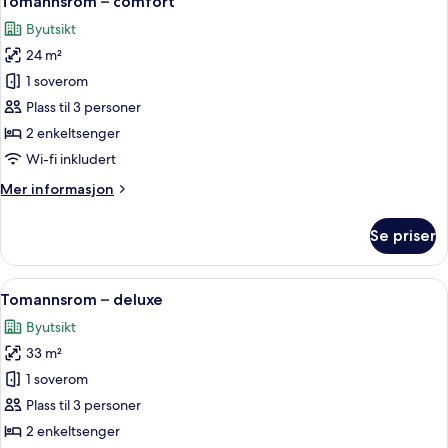
Tomannsrom – comfort
alle
Byutsikt
bildene
24 m²
av
Tomannsrom
1 soverom
–
Plass til 3 personer
comfort
2 enkeltsenger
Wi-fi inkludert
Mer
Mer informasjon
informasjon
om
Se priser
Tomannsrom
–
comfort
Åpne
Tomannsrom – deluxe | Dundyner, safe
11
Tomannsrom – deluxe
alle
Byutsikt
bildene
33 m²
av
Tomannsrom
1 soverom
–
Plass til 3 personer
deluxe
2 enkeltsenger