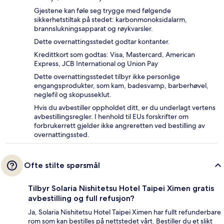
Gjestene kan føle seg trygge med følgende
sikkerhetstiltak på stedet: karbonmonoksidalarm,
brannslukningsapparat og røykvarsler.
Dette overnattingsstedet godtar kontanter.
Kredittkort som godtas: Visa, Mastercard, American
Express, JCB International og Union Pay
Dette overnattingsstedet tilbyr ikke personlige
engangsprodukter, som kam, badesvamp, barberhøvel,
neglefil og skopusseklut.
Hvis du avbestiller oppholdet ditt, er du underlagt vertens
avbestillingsregler. I henhold til EUs forskrifter om
forbrukerrett gjelder ikke angreretten ved bestilling av
overnattingssted.
Ofte stilte spørsmål
Tilbyr Solaria Nishitetsu Hotel Taipei Ximen gratis
avbestilling og full refusjon?
Ja, Solaria Nishitetsu Hotel Taipei Ximen har fullt refunderbare
rom som kan bestilles på nettstedet vårt. Bestiller du et slikt