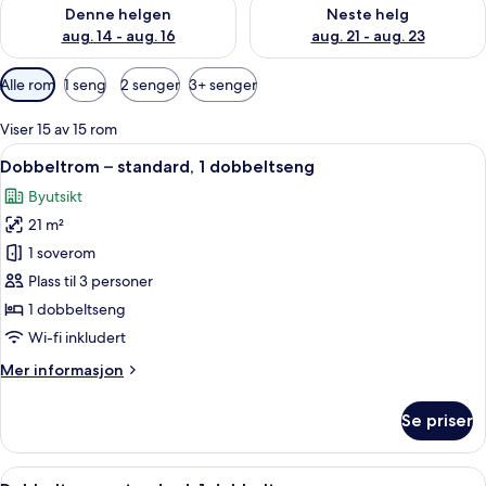
Sjekk tilgjengelighet for denne helgen, aug. 14 - aug. 16
Sjekk tilgjengelighet for neste
Denne helgen
Neste helg
aug. 14 - aug. 16
aug. 21 - aug. 23
Tilgjengelige
Alle rom
1 seng
2 senger
3+ senger
filtre
for
Viser 15 av 15 rom
rom
Åpne
Dobbeltrom – standard, 1 dobbeltseng
14
Dobbeltrom – standard, 1 dobbeltseng
alle
Byutsikt
bildene
21 m²
av
Dobbeltrom
1 soverom
–
Plass til 3 personer
standard,
1 dobbeltseng
1
Wi-fi inkludert
dobbeltseng
Mer
Mer informasjon
informasjon
om
Se priser
Dobbeltrom
–
standard,
Åpne
Dobbeltrom – standard, 1 dobbeltseng
10
1