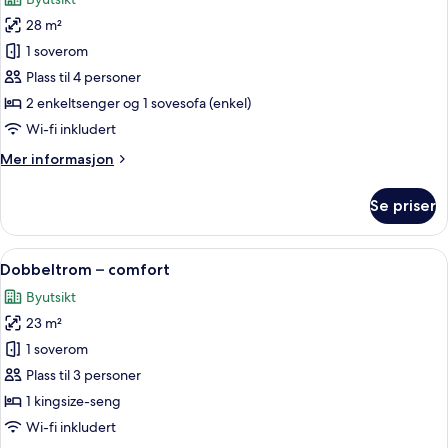
bildene
28 m²
av
Tremannsrom
1 soverom
–
Plass til 4 personer
elite,
2 enkeltsenger og 1 sovesofa (enkel)
flere
Wi-fi inkludert
senger
Mer
Mer informasjon
informasjon
om
Se priser
Tremannsrom
–
elite,
Åpne
Dobbeltrom – comfort | Dundyner, saf
7
flere
Dobbeltrom – comfort
alle
senger
Byutsikt
bildene
23 m²
av
Dobbeltrom
1 soverom
–
Plass til 3 personer
comfort
1 kingsize-seng
Wi-fi inkludert