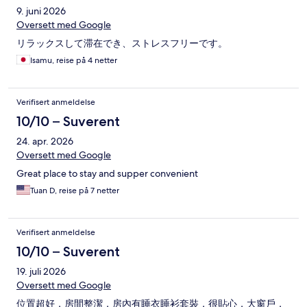
9. juni 2026
Oversett med Google
リラックスして滞在でき、ストレスフリーです。
Isamu, reise på 4 netter
Verifisert anmeldelse
10/10 – Suverent
24. apr. 2026
Oversett med Google
Great place to stay and supper convenient
Tuan D, reise på 7 netter
Verifisert anmeldelse
10/10 – Suverent
19. juli 2026
Oversett med Google
位置超好，房間整潔，房內有睡衣睡衫套裝，很貼心，大窗戶，