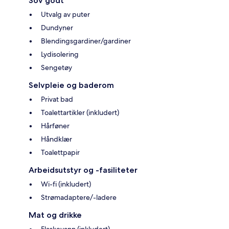
Sov godt
Utvalg av puter
Dundyner
Blendingsgardiner/gardiner
Lydisolering
Sengetøy
Selvpleie og baderom
Privat bad
Toalettartikler (inkludert)
Hårføner
Håndklær
Toalettpapir
Arbeidsutstyr og -fasiliteter
Wi-fi (inkludert)
Strømadaptere/-ladere
Mat og drikke
Flaskevann (inkludert)