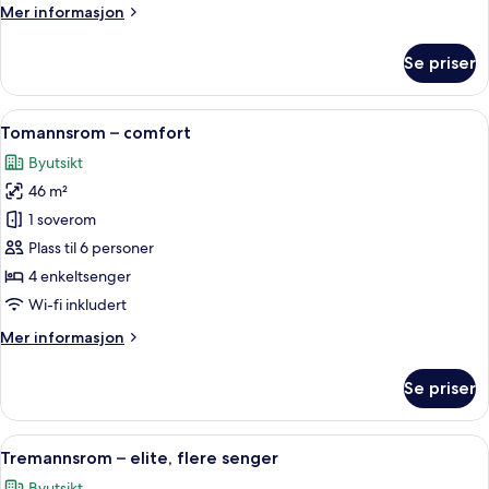
Mer
Mer informasjon
informasjon
om
Se priser
Rom
Åpne
Dundyner, safe på rommet, blendingsg
11
Tomannsrom – comfort
alle
Byutsikt
bildene
46 m²
av
Tomannsrom
1 soverom
–
Plass til 6 personer
comfort
4 enkeltsenger
Wi-fi inkludert
Mer
Mer informasjon
informasjon
om
Se priser
Tomannsrom
–
comfort
Åpne
Tremannsrom – elite, flere senger | D
6
Tremannsrom – elite, flere senger
alle
Byutsikt