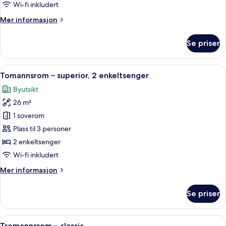
Wi-fi inkludert
Mer
Mer informasjon
informasjon
om
Se priser
Tomannsrom
–
deluxe
Åpne
Tomannsrom – superior, 2 enkeltsenger 
7
Tomannsrom – superior, 2 enkeltsenger
alle
Byutsikt
bildene
26 m²
av
Tomannsrom
1 soverom
–
Plass til 3 personer
superior,
2 enkeltsenger
2
Wi-fi inkludert
enkeltsenger
Mer
Mer informasjon
informasjon
om
Se priser
Tomannsrom
–
superior,
Åpne
Tremannsrom – classic | Dundyner, saf
11
2
Tremannsrom – classic