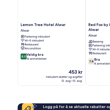
Lemon
Red
Lemon Tree Hotel Alwar
Red Fox by 
Tree
Fox
Alwar
Alwar
Hotel
by
Alwar
Parkering inkludert
Alwar
Lemon
Wi-fi inkludert
Alwar
Tree
Basseng
Restaurant
Parkering ink
Hotels,
Aircondition
Wi-fi inklude
Alwar
Restaurant
8.0
Veldig bra
Alwar
8,0
av
16 anmeldelser
7.8
Bra
7,8
10,
av
8 anmeldel
Veldig
10,
Prisen
453 kr
bra,
Bra,
er
16
8
inkludert skatter og avgifter
453 kr
anmeldelser
12. aug.–13. aug.
anmeldelser
Logg på for å se aktuelle rabatter og