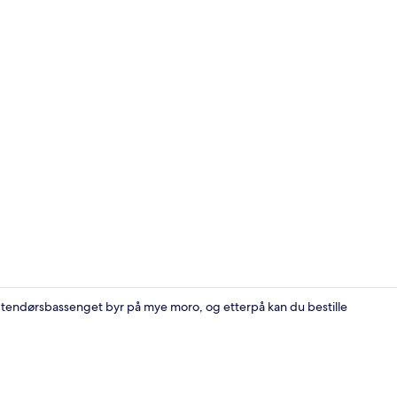
Resepsjon
 Utendørsbassenget byr på mye moro, og etterpå kan du bestille
Safe på romm