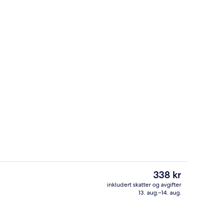
Mat og drikke
Den
338 kr
nåværende
inkludert skatter og avgifter
prisen
13. aug.–14. aug.
et, skrivebord, blendingsgardiner og strykejern/-brett
Resepsjon
er
338 kr