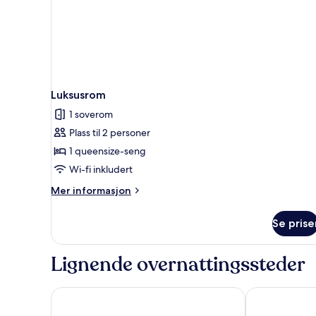
Luksusrom
1 soverom
Plass til 2 personer
1 queensize-seng
Wi-fi inkludert
Mer
Mer informasjon
informasjon
om
Se prise
Luksusrom
Lignende overnattingssteder
Lemon Tree Hotel Alwar
Red Fox by Le