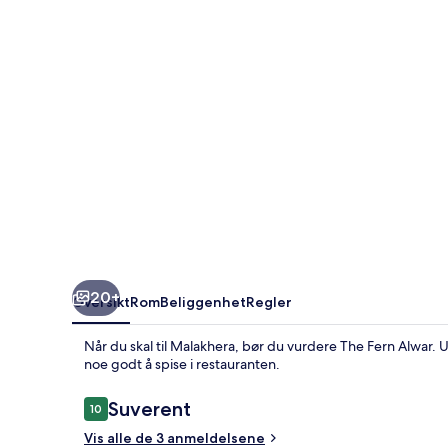
20+
Oversikt
Rom
Beliggenhet
Regler
Når du skal til Malakhera, bør du vurdere The Fern Alwar.
noe godt å spise i restauranten.
Anmeldelser
Suverent
10
10 av 10 –
Vis alle de 3 anmeldelsene