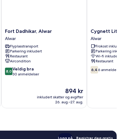
Fort
Cygnett
Fort Dadhikar, Alwar
Cygnett Lite
Dadhikar,
Lite
Alwar
Alwar
Alwar
Alwar
Flyplasstransport
Frokost inkludert
Alwar
Parkering inkludert
Parkering inkludert
Restaurant
Wi-fi inkludert
Aircondition
Restaurant
8.0
6.4
Veldig bra
6,4
6 anmeldelser
8,0
av
av
30 anmeldelser
10,
10,
Veldig
6
Prisen
894 kr
bra,
anmeldelser
er
30
inkludert skatter og avgifter
inkludert 
894 kr
anmeldelser
26. aug.–27. aug.
Logg på
Registrer deg gratis