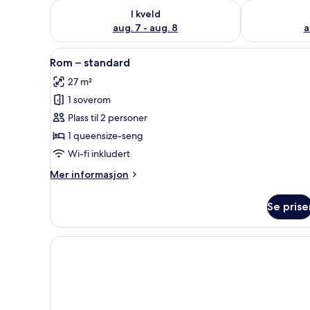
Sjekk tilgjengelighet for i kveld, aug. 7 - aug. 8
Sjekk tilgjeng
I kveld
aug. 7 - aug. 8
a
Åpne
Rom – standard | Safe på romm
2
Rom – standard
alle
27 m²
bildene
1 soverom
av
Rom
Plass til 2 personer
–
1 queensize-seng
standard
Wi-fi inkludert
Mer
Mer informasjon
informasjon
om
Se prise
Rom
–
standard