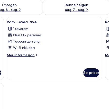
elighet for i morgen, aug. 8 - aug. 9
Sjekk tilgjengelighet for denne helgen
I morgen
Denne helgen
ug. 8 - aug. 9
aug. 7 - aug. 9
et, skrivebord, blendingsgardiner og strykejern/-brett
Åpne
Rom – executive | Safe på rommet, skr
Å
1
Rom – executive
Ro
alle
al
1 soverom
bildene
b
Plass til 2 personer
av
a
Rom
R
1 queensize-seng
–
–
Wi-fi inkludert
executive
s
Mer
M
Mer informasjon
Me
informasjon
in
om
o
Rom
R
–
–
r
Se priser
executive
su