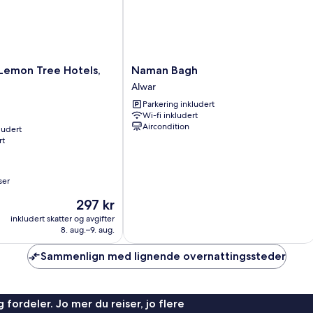
Naman
Lemon Tree Hotels,
Naman Bagh
Bagh
Alwar
Alwar
Parkering inkludert
Wi-fi inkludert
Aircondition
ludert
rt
ser
Prisen
297 kr
er
inkludert skatter og avgifter
297 kr
8. aug.–9. aug.
Sammenlign med lignende overnattingssteder
 fordeler. Jo mer du reiser, jo flere