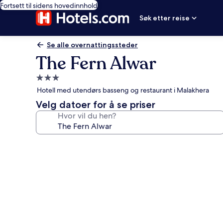
Fortsett til sidens hovedinnhold
Søk etter reise
Se alle overnattingssteder
The Fern Alwar
Overnattingssted
med
Hotell med utendørs basseng og restaurant i Malakhera
3.0
Velg datoer for å se priser
stjerner
Hvor vil du hen?
Bildegalleri
av
The
Fern
Alwar