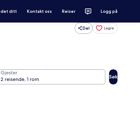
det ditt
Kontakt oss
Reiser
Logg på
Del
Lagre
Gjester
Søk