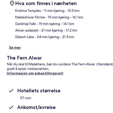
Hva som finnes i nærheten
Krishna Temples
- 11 min kjøring
- 10.5 km
Naldeshwar Shrine
- 19 min kjøring
- 16.1 km
Kart
Garbhaji Falls
- 19 min kjøring
- 16.1 km
Alwar-palasset
- 21 min kjøring
- 17.2 km
Siliserh Lake
- 24 min kjøring
- 21.5 km
Se mer
The Fern Alwar
Når du skal til Malakhera, bør du vurdere The Fern Alwar. Utendørs
godt å spise i restauranten.
Informasjon om avbestillingsrett
Hotellets størrelse
57 rom
Ankomst/avreise