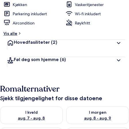
Kjøkken
Vaskeritjenester
Parkering inkludert
Wi-fi inkludert
Aircondition
Røykfritt
Vis alle
Hovedfasiliteter
(2)
Føl deg som hjemme
(6)
Romalternativer
Sjekk tilgjengelighet for disse datoene
Sjekk tilgjengelighet for i kveld, aug. 7 - aug. 8
Sjekk tilgjengelighet for i mor
I kveld
I morgen
aug. 7 - aug. 8
aug. 8 - aug. 9