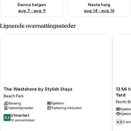
Sjekk tilgjengelighet for denne helgen, aug. 7 - aug. 9
Sjekk tilgjengelighet for neste 
Denne helgen
Neste helg
aug. 7 - aug. 9
aug. 14 - aug. 16
Lignende overnattingssteder
The Westshore by Stylish Stays
13 Mi to
The
13
The Westshore by Stylish Stays
13 Mi 
Westshore
Mi
Yard
Beach Park
by
to
North B
Basseng
Kjøkken
Stylish
Busch
Vaskeritjenester
Parkering inkludert
Stays
Gardens
Kjøkk
Kjæled
Beach
Tampa
8.6
Utmerket
8,6
Park
Gem
av
10 anmeldelser
6.0
6,0
2 an
w/
10,
av
Grill
Utmerket,