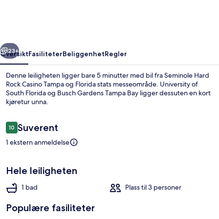
Rock
Casino:
Cozy
rige
Neste
Studio!
23+
Oversikt
Fasiliteter
Beliggenhet
Regler
Denne leiligheten ligger bare 5 minutter med bil fra Seminole Hard
Rock Casino Tampa og Florida stats messeområde. University of
South Florida og Busch Gardens Tampa Bay ligger dessuten en kort
kjøretur unna.
Anmeldelser
Suverent
10
10 av 10 –
1 ekstern anmeldelse
Leilighet (0 Bedroom) | Innvendig
Hele leiligheten
1 bad
Plass til 3 personer
Populære fasiliteter