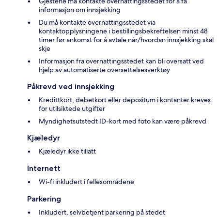
Gjestene må kontakte overnattingsstedet for å få
informasjon om innsjekking
Du må kontakte overnattingsstedet via
kontaktopplysningene i bestillingsbekreftelsen minst 48
timer før ankomst for å avtale når/hvordan innsjekking skal
skje
Informasjon fra overnattingsstedet kan bli oversatt ved
hjelp av automatiserte oversettelsesverktøy
Påkrevd ved innsjekking
Kredittkort, debetkort eller depositum i kontanter kreves
for utilsiktede utgifter
Myndighetsutstedt ID-kort med foto kan være påkrevd
Kjæledyr
Kjæledyr ikke tillatt
Internett
Wi-fi inkludert i fellesområdene
Parkering
Inkludert, selvbetjent parkering på stedet