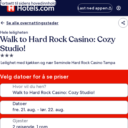
Fortsett til sidens hovedinnhold
Last ned appen
Se alle overnattingssteder
Hele leiligheten
Walk to Hard Rock Casino: Cozy
Studio!
Overnattingssted
med
Leilighet med kjøkken og nær Seminole Hard Rock Casino Tampa
3.0
stjerner
Velg datoer for å se priser
Hvor vil du hen?
Datoer
Gjester