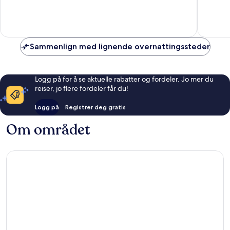
10,
&
10
2
Yard
anmeldelser
anmelde
North
Bon
Air
Sammenlign med lignende overnattingssteder
Logg på for å se aktuelle rabatter og fordeler. Jo mer du
reiser, jo flere fordeler får du!
Logg på
Registrer deg gratis
Om området