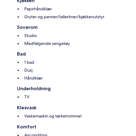
Kjøkken
Papirhåndklær
Gryter og panner/tallerkner/kjøkkenutstyr
Soverom
Studio
Medfølgende sengetøy
Bad
1 bad
Dusj
Håndklær
Underholdning
TV
Klesvask
Vaskemaskin og tørketrommel
Komfort
Aircondition