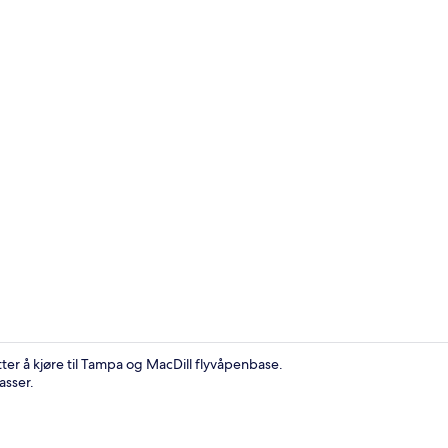
Hus (2 Bedro
ter å kjøre til Tampa og MacDill flyvåpenbase.
asser.
Hus (2 Bedro