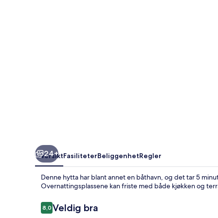
Patio,
Near
Downtown
&
Beaches!
24+
Oversikt
Fasiliteter
Beliggenhet
Regler
Denne hytta har blant annet en båthavn, og det tar 5 minut
Overnattingsplassene kan friste med både kjøkken og terr
Anmeldelser
Veldig bra
8,0
8,0 av 10 –