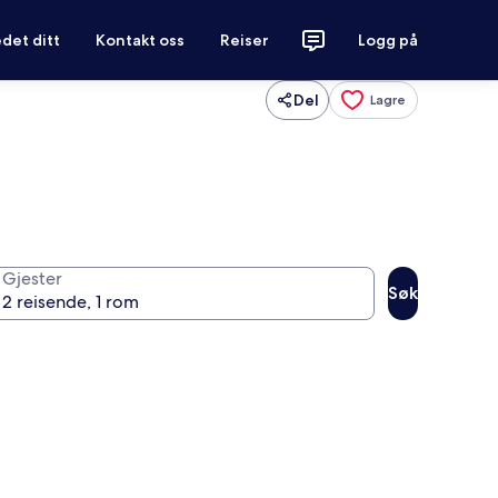
det ditt
Kontakt oss
Reiser
Logg på
Del
Lagre
Gjester
Søk