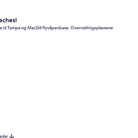
aches!
øre til Tampa og MacDill flyvåpenbase. Overnattingsplassene
nader