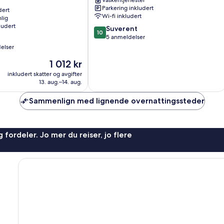
Vaskeritjenester
3
Parkering inkludert
dert
Mi
Wi-fi inkludert
lig
to
ludert
10.0
Ocean!
Suverent
10
av
Port
5 anmeldelser
10,
Tampa
elser
Suverent,
City
Prisen
1 012 kr
5
er
anmeldelser
inkludert skatter og avgifter
1 012 kr
13. aug.–14. aug.
Sammenlign med lignende overnattingssteder
 fordeler. Jo mer du reiser, jo flere