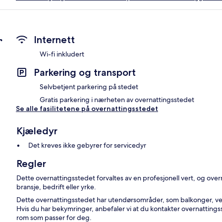
r
Internett
Wi-fi inkludert
Parkering og transport
Selvbetjent parkering på stedet
Gratis parkering i nærheten av overnattingsstedet
Se alle fasilitetene på overnattingsstedet
Kjæledyr
Det kreves ikke gebyrer for servicedyr
Regler
Dette overnattingsstedet forvaltes av en profesjonell vert, og ov
bransje, bedrift eller yrke.
Dette overnattingsstedet har utendørsområder, som balkonger, ver
Hvis du har bekymringer, anbefaler vi at du kontakter overnattingss
rom som passer for deg.