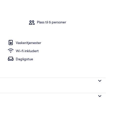
oms) | Innvendig
Plass til 6 personer
Vaskeritjenester
Wi-fi inkludert
Dagligstue