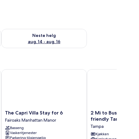
, aug. 7 - aug. 9
Sjekk tilgjengelighet for neste helg, aug. 14 - aug. 16
Neste helg
aug. 14 - aug. 16
o Ocean!
The Capri Villa Stay for 6
2 Mi to Busch Gardens
The
2
The Capri Villa Stay for 6
2 Mi to Busch Garden
Capri
Mi
friendly Tampa Hom
Fairoaks Manhattan Manor
Villa
to
Tampa
Basseng
Stay
Busch
Vaskeritjenester
for
Gardens:
Kjøkken
Parkering tilgjengelig