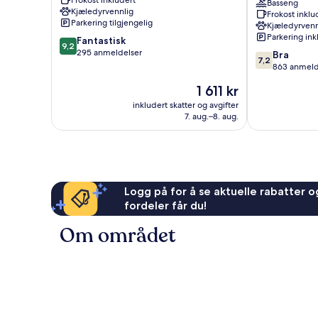
Frokost inkludert
South
by
Basseng
Kjæledyrvennlig
Fairoaks
Wyndham
Frokost inklu
Parkering tilgjengelig
Kjæledyrvenn
Manhattan
Tampa
Parkering ink
9.2
Manor
Fantastisk
Bay
9,2
av
295 anmeldelser
Area-
7.2
Bra
7,2
10,
Tampa
av
863 anmeld
Fantastisk,
South
10,
Prisen
1 611 kr
295
Sun
Bra,
er
anmeldelser
Bay
863
inkludert skatter og avgifter
1 611 kr
7. aug.–8. aug.
South
anmeldelser
Logg på for å se aktuelle rabatter og
fordeler får du!
Om området