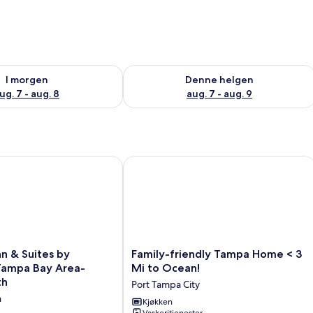
elighet for i morgen, aug. 7 - aug. 8
Sjekk tilgjengelighet for denne helgen
I morgen
Denne helgen
ug. 7 - aug. 8
aug. 7 - aug. 9
n & Suites by Wyndham Tampa Bay Area-Tampa South
Family-friendly Tampa Home < 3 Mi t
Family-
nn & Suites by
Family-friendly Tampa Home < 3
friendly
ampa Bay Area-
Mi to Ocean!
Tampa
th
Port Tampa City
Home
h
<
Kjøkken