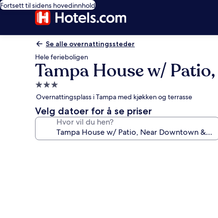
Fortsett til sidens hovedinnhold
Se alle overnattingssteder
Hele ferieboligen
Tampa House w/ Patio
Overnattingssted
med
Overnattingsplass i Tampa med kjøkken og terrasse
3.0
Velg datoer for å se priser
stjerner
Hvor vil du hen?
Bildegalleri
av
Tampa
House
w/