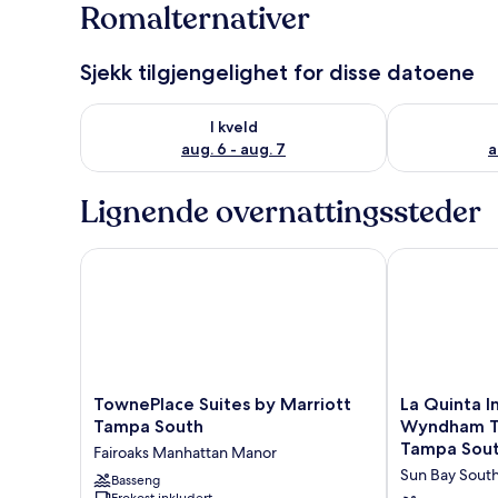
Romalternativer
Sjekk tilgjengelighet for disse datoene
Sjekk tilgjengelighet for i kveld, aug. 6 - aug. 7
Sjekk tilgjeng
I kveld
aug. 6 - aug. 7
a
Lignende overnattingssteder
TownePlace Suites by Marriott Tampa South
La Quinta In
TownePlace
La
TownePlace Suites by Marriott
La Quinta I
Suites
Quinta
Tampa South
Wyndham T
by
Inn
Tampa Sou
Fairoaks Manhattan Manor
Marriott
&
Sun Bay Sout
Tampa
Basseng
Suites