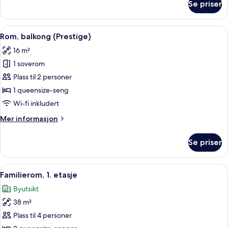
Se priser
Enkeltrom
–
standard
Åpne
Safe på rommet, skrivebord, blendings
13
Rom, balkong (Prestige)
alle
16 m²
bildene
1 soverom
av
Rom,
Plass til 2 personer
balkong
1 queensize-seng
(Prestige)
Wi-fi inkludert
Mer
Mer informasjon
informasjon
om
Se priser
Rom,
balkong
(Prestige)
Åpne
Familierom, 1. etasje | Safe på rommet
3
Familierom, 1. etasje
alle
Byutsikt
bildene
38 m²
av
Familierom,
Plass til 4 personer
1.