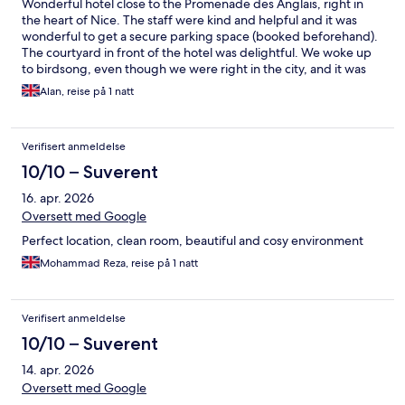
Wonderful hotel close to the Promenade des Anglais, right in
the heart of Nice. The staff were kind and helpful and it was
wonderful to get a secure parking space (booked beforehand).
The courtyard in front of the hotel was delightful. We woke up
to birdsong, even though we were right in the city, and it was
lovely to be able to eat the very excellent breakfast outdoors.
Alan, reise på 1 natt
Our room was comfortable and well-equipped. We would
definitely stay here again!
Verifisert anmeldelse
10/10 – Suverent
16. apr. 2026
Oversett med Google
Perfect location, clean room, beautiful and cosy environment
Mohammad Reza, reise på 1 natt
Verifisert anmeldelse
10/10 – Suverent
14. apr. 2026
Oversett med Google