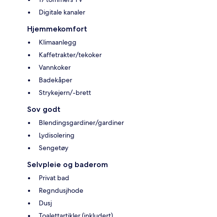
Digitale kanaler
Hjemmekomfort
Klimaanlegg
Kaffetrakter/tekoker
Vannkoker
Badekåper
Strykejern/-brett
Sov godt
Blendingsgardiner/gardiner
Lydisolering
Sengetøy
Selvpleie og baderom
Privat bad
Regndusjhode
Dusj
Toalettartikler (inkludert)