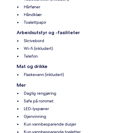
Hårføner
Håndklær
Toalettpapir
Arbeidsutstyr og -fasiliteter
Skrivebord
Wi-fi (inkludert)
Telefon
Mat og drikke
Flaskevann (inkludert)
Mer
Daglig rengjøring
Safe på rommet
LED-lyspærer
Gjenvinning
Kun vannbesparende dusjer
Kun vannbesparende toaletter