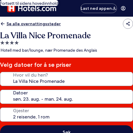
Fortsett til sidens hovedinnhold
Last ned appen
Se alle overnattingssteder
La Villa Nice Promenade
Overnattingssted
med
Hotell med bar/lounge, nær Promenade des Anglais
4.0
stjerner
Velg datoer for å se priser
Hvor vil du hen?
Datoer
Gjester
Søk