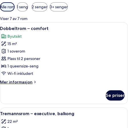
Tilgjengelige
Alle rom
1 seng
2 senger
3+ senger
filtre
for
Viser 7 av 7 rom
rom
Åpne
Dobbeltrom – comfort | Safe på rommet
11
Dobbeltrom – comfort
alle
Byutsikt
bildene
15 m²
av
Dobbeltrom
1 soverom
–
Plass til 2 personer
comfort
1 queensize-seng
Wi-fi inkludert
Mer
Mer informasjon
informasjon
om
Se priser
Dobbeltrom
–
comfort
Åpne
Tremannsrom – executive, balkong | Sa
13
Tremannsrom – executive, balkong
alle
22 m²
bildene