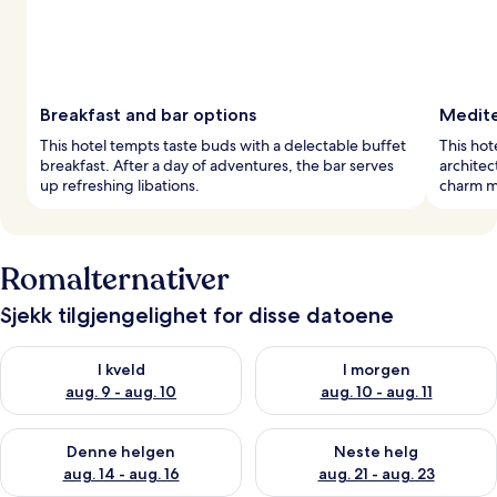
Breakfast and bar options
Medite
This hotel tempts taste buds with a delectable buffet
This ho
breakfast. After a day of adventures, the bar serves
architec
up refreshing libations.
charm me
Romalternativer
Sjekk tilgjengelighet for disse datoene
Sjekk tilgjengelighet for i kveld, aug. 9 - aug. 10
Sjekk tilgjengelighet for i mor
I kveld
I morgen
aug. 9 - aug. 10
aug. 10 - aug. 11
Sjekk tilgjengelighet for denne helgen, aug. 14 - aug. 16
Sjekk tilgjengelighet for neste
Denne helgen
Neste helg
aug. 14 - aug. 16
aug. 21 - aug. 23