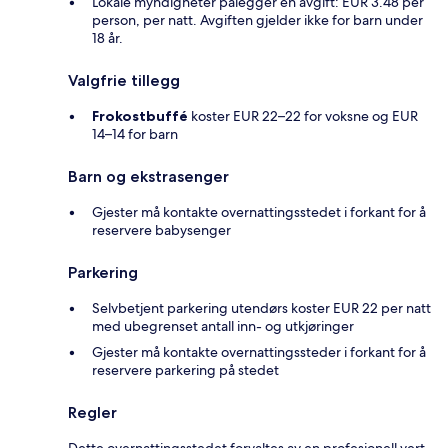
Lokale myndigheter pålegger en avgift: EUR 3.48 per
person, per natt. Avgiften gjelder ikke for barn under
18 år.
Valgfrie tillegg
Frokostbuffé
koster EUR 22–22 for voksne og EUR
14–14 for barn
Barn og ekstrasenger
Gjester må kontakte overnattingsstedet i forkant for å
reservere babysenger
Parkering
Selvbetjent parkering utendørs koster EUR 22 per natt
med ubegrenset antall inn- og utkjøringer
Gjester må kontakte overnattingssteder i forkant for å
reservere parkering på stedet
Regler
Dette overnattingsstedet forvaltes av en profesjonell vert,