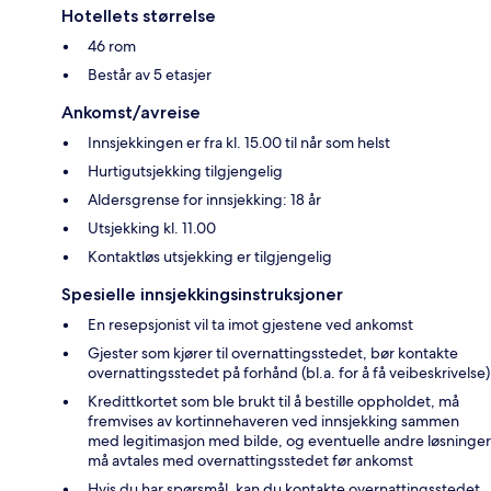
Hotellets størrelse
46 rom
Består av 5 etasjer
Ankomst/avreise
Innsjekkingen er fra kl. 15.00 til når som helst
Hurtigutsjekking tilgjengelig
Aldersgrense for innsjekking: 18 år
Utsjekking kl. 11.00
Kontaktløs utsjekking er tilgjengelig
Spesielle innsjekkingsinstruksjoner
En resepsjonist vil ta imot gjestene ved ankomst
Gjester som kjører til overnattingsstedet, bør kontakte
overnattingsstedet på forhånd (bl.a. for å få veibeskrivelse)
Kredittkortet som ble brukt til å bestille oppholdet, må
fremvises av kortinnehaveren ved innsjekking sammen
med legitimasjon med bilde, og eventuelle andre løsninger
må avtales med overnattingsstedet før ankomst
Hvis du har spørsmål, kan du kontakte overnattingsstedet