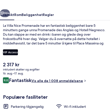
rige
Neste
110+
Oversikt
Rom
Beliggenhet
Regler
La Villa Nice Promenade har en fantastisk beliggenhet bare 5
minutters gange unna Promenade des Anglais og Hotell Negresco.
Du kan slappe av med en drink i baren og glede deg over
frokostbuffé hver dag. Velger du å overnatte på dette hotellet i
middelhavsstil, tar det bare 5 minutter å kjøre til Place Masséna og
Nice Étoile kjøpesenter. Mange reisende liker den vennlige
betjeningen. Du kan gå til kollektivtransport: Det tar 5 minutter å gå
VIP Access
til Alsace - Lorraine trikkeholdeplass og 11 minutter å gå til Magnan
trikkeholdeplass.
Den
2 317 kr
Fasade
nåværende
inkludert skatter og avgifter
prisen
16. aug.–17. aug.
er
Anmeldelser
Fantastisk
9,0
Vis alle de 1 008 anmeldelsene
2 317 kr
9,0 av 10 –
Populære fasiliteter
Parkering tilgjengelig
Wi-fi inkludert