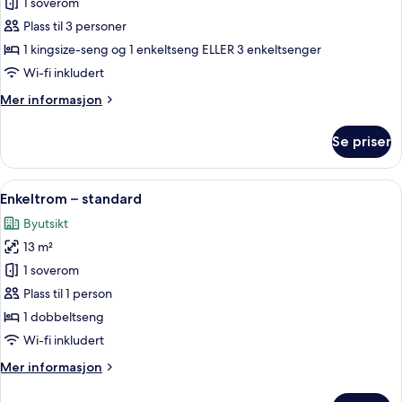
1 soverom
av
Tremannsrom
Plass til 3 personer
–
1 kingsize-seng og 1 enkeltseng ELLER 3 enkeltsenger
executive,
Wi-fi inkludert
balkong
Mer
Mer informasjon
informasjon
om
Se priser
Tremannsrom
–
executive,
Åpne
Enkeltrom – standard | Safe på rommet
12
balkong
Enkeltrom – standard
alle
Byutsikt
bildene
13 m²
av
Enkeltrom
1 soverom
–
Plass til 1 person
standard
1 dobbeltseng
Wi-fi inkludert
Mer
Mer informasjon
informasjon
om