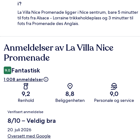
i?
La Villa Nice Promenade ligger i Nice sentrum, bare 5 minutter
til fots fra Alsace - Lorraine trikkeholdeplass og 3 minutter til
fots fra Promenade des Anglais.
Anmeldelser av La Villa Nice
Anmeldelser
Promenade
Fantastisk
9,0
1 008 anmeldelser
9,2
8,8
9,0
Renhold
Beliggenheten
Personale og service
Anmeldelser
Verifisert anmeldelse
8/10 – Veldig bra
20. juli 2026
Oversett med Google