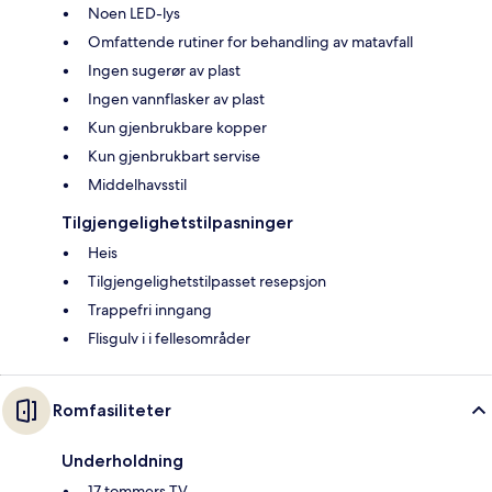
Noen LED-lys
Omfattende rutiner for behandling av matavfall
Ingen sugerør av plast
Ingen vannflasker av plast
Kun gjenbrukbare kopper
Kun gjenbrukbart servise
Middelhavsstil
Tilgjengelighetstilpasninger
Heis
Tilgjengelighetstilpasset resepsjon
Trappefri inngang
Flisgulv i i fellesområder
Romfasiliteter
Underholdning
17 tommers TV