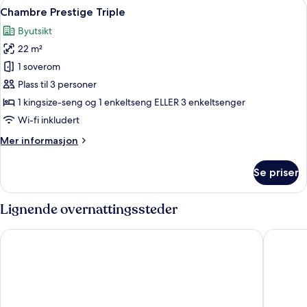
Åpne
Chambre Prestige Triple | Safe på rom
10
Chambre Prestige Triple
alle
Byutsikt
bildene
22 m²
av
Chambre
1 soverom
Prestige
Plass til 3 personer
Triple
1 kingsize-seng og 1 enkeltseng ELLER 3 enkeltsenger
Wi-fi inkludert
Mer
Mer informasjon
informasjon
om
Se priser
Chambre
Prestige
Triple
Lignende overnattingssteder
Hotel West End Nice Promenade
HOTEL 