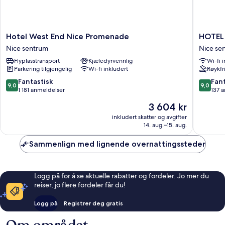
Hotel
HOTEL
Hotel West End Nice Promenade
HOTEL
West
AMBAS
Nice sentrum
Nice se
End
NICE
Flyplasstransport
Kjæledyrvennlig
Wi-fi 
Nice
Nice
Parkering tilgjengelig
Wi-fi inkludert
Røykfri
Promenade
sentrum
Nice
9.0
9.0
Fantastisk
Fant
9,0
9,0
sentrum
av
av
1 181 anmeldelser
137 
10,
10,
Prisen
3 604 kr
Fantastisk,
Fantasti
er
1 181
137
inkludert skatter og avgifter
3 604 kr
14. aug.–15. aug.
anmeldelser
anmelde
Sammenlign med lignende overnattingssteder
Logg på for å se aktuelle rabatter og fordeler. Jo mer du
reiser, jo flere fordeler får du!
Logg på
Registrer deg gratis