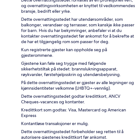
og overnattingsvirksomheten er knyttet til vedkommendes
bransje, bedrift eller yrke.
Dette overnattingsstedet har utendørsområder, som
balkonger, verandaer og terrasser, som kanskje ikke passer
for barn. Hvis du har bekymringer, anbefaler vi at du
kontakter overnattingsstedet før ankomst for å bekrefte at
de har et tilgjengelig rom som passer for deg.
Kun registrerte gjester kan oppholde seg på
gjesterommene.
Gjestene kan føle seg trygge med følgende
sikkerhetstiltak på stedet: brannslukningsapparat,
røykvarsler, førstehjelpsskrin og utendørsbelysning.
På dette overnattingsstedet er gjester av alle legninger og
kjønnsidentiteter velkomne (LHBTQ+-vennlig).
Dette overnattingsstedet godtar kredittkort, ANCV
Cheques-vacances og kontanter.
Kredittkort som godtas: Visa, Mastercard og American
Express
Kontantløse transaksjoner er mulig.
Dette overnattingsstedet forbeholder seg retten til å
autorisere gjestenes kredittkort før ankomst.