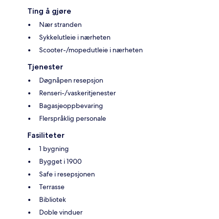
Ting å gjøre
Nær stranden
Sykkelutleie i nærheten
Scooter-/mopedutleie i nærheten
Tjenester
Døgnåpen resepsjon
Renseri-/vaskeritjenester
Bagasjeoppbevaring
Flerspråklig personale
Fasiliteter
1 bygning
Bygget i 1900
Safe i resepsjonen
Terrasse
Bibliotek
Doble vinduer