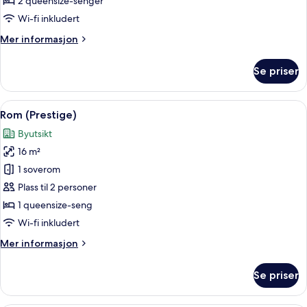
2 queensize-senger
etasje
Wi-fi inkludert
Mer
Mer informasjon
informasjon
om
Se priser
Familierom,
1.
etasje
Åpne
Rom (Prestige) | Safe på rommet, skriv
15
Rom (Prestige)
alle
Byutsikt
bildene
16 m²
av
Rom
1 soverom
(Prestige)
Plass til 2 personer
1 queensize-seng
Wi-fi inkludert
Mer
Mer informasjon
informasjon
om
Se priser
Rom
(Prestige)