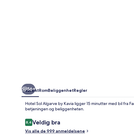
Kavia
56+
Oversikt
Rom
Beliggenhet
Regler
Hotel Sol Algarve by Kavia ligger 15 minutter med bil fra 
betjeningen og beliggenheten.
Anmeldelser
Veldig bra
8,4
8,4 av 10 –
Vis alle de 999 anmeldelsene