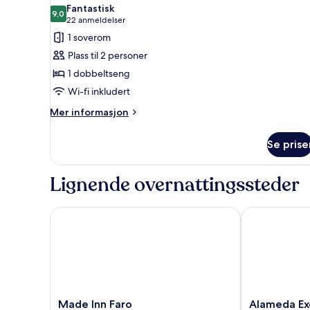
alle
Fantastisk
bildene
9,0
9,0 av 10
(22
22 anmeldelser
av
anmeldelser)
1 soverom
Dobbeltrom
Plass til 2 personer
–
1 dobbeltseng
standard
Wi-fi inkludert
Mer
Mer informasjon
informasjon
om
Se prise
Dobbeltrom
–
standard
Lignende overnattingssteder
Made Inn Faro
Alameda Excl
Made
Alameda
Made Inn Faro
Alameda Ex