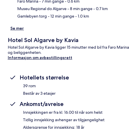
Faro Marina
- 7 min gange
- 0.6 km
Museu Regional do Algarve
- 8 min gange
- 0.7 km
Gamlebyen torg
- 12 min gange
- 1.0 km
Se mer
Hotel Sol Algarve by Kavia
Hotel Sol Algarve by Kavia ligger 15 minutter med bil fra Faro Mar
og beliggenheten.
Informasjon om avbestillingsrett
Hotellets størrelse
39 rom
Består av 3 etasjer
Ankomst/avreise
Innsjekkingen er fra kl. 16.00 til når som helst
Tidlig innsjekking avhenger av tilgjengelighet
Aldersgrense for innsjekking: 18 år