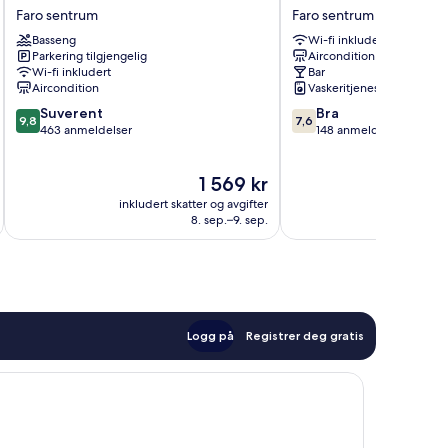
Hotel
Hotel
Faro sentrum
Faro sentrum
Faro
Faro
Basseng
Wi-fi inkludert
sentrum
sentrum
Parkering tilgjengelig
Aircondition
Wi-fi inkludert
Bar
Aircondition
Vaskeritjenester
9.8
7.6
Suverent
Bra
9,8
7,6
av
av
463 anmeldelser
148 anmeldelser
10,
10,
Suverent,
Bra,
Prisen
1 569 kr
463
148
er
anmeldelser
anmeldelser
inkludert skatter og avgifter
inkludert 
1 569 kr
8. sep.–9. sep.
Logg på
Registrer deg gratis