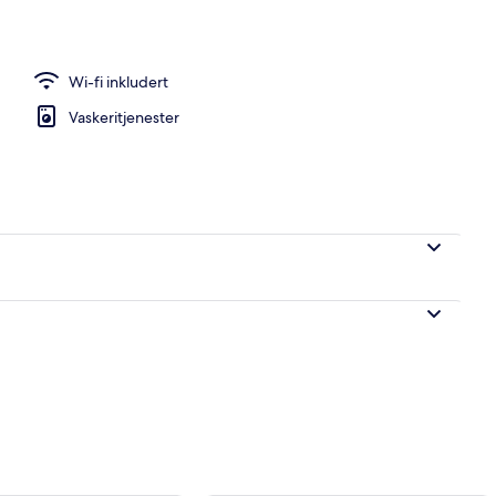
Wi-fi inkludert
Vaskeritjenester