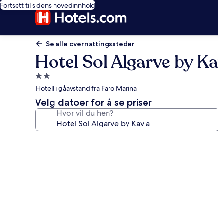
Fortsett til sidens hovedinnhold
Se alle overnattingssteder
Hotel Sol Algarve by Ka
Overnattingssted
med
Hotell i gåavstand fra Faro Marina
2.0
Velg datoer for å se priser
stjerner
Hvor vil du hen?
Bildegalleri
av
Hotel
Sol
Algarve
by