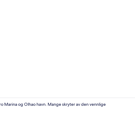
Kontinental 
Faro Marina og Olhao havn. Mange skryter av den vennlige
Dobbeltrom –