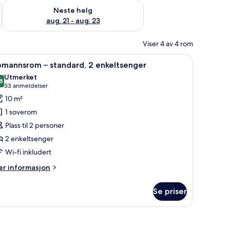
, aug. 14 - aug. 16
Sjekk tilgjengelighet for neste helg, aug. 21 - aug. 23
Neste helg
aug. 21 - aug. 23
Viser 4 av 4 rom
rdiner, wi-fi (inkludert) og sengetøy
pne
Tomannsrom – standard, 2 enkeltsenger | Skri
11
omannsrom – standard, 2 enkeltsenger
le
Utmerket
ildene
8
8,8 av 10
(33
33 anmeldelser
v
anmeldelser)
10 m²
omannsrom
1 soverom
Plass til 2 personer
tandard,
2 enkeltsenger
Wi-fi inkludert
nkeltsenger
er
r informasjon
formasjon
m
Se priser
omannsrom
andard,