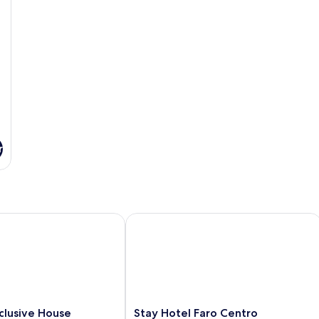
en
r
usive House
Stay Hotel Faro Centro
Stay
clusive House
Stay Hotel Faro Centro