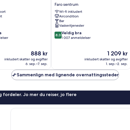
Hotel
Faro sentrum
Faro
port
Wi-fi inkludert
Centro
rt
Aircondition
Faro
Bar
sentrum
Vaskeritjenester
8.0
a
Veldig bra
8,0
av
elser
1 007 anmeldelser
10,
Veldig
Prisen
Prisen
888 kr
1 209 kr
bra,
er
er
1 007
inkludert skatter og avgifter
inkludert skatter og avgifter
888 kr
1 209 kr
anmeldelser
6. sep.–7. sep.
1. sep.–2. sep.
Sammenlign med lignende overnattingssteder
 fordeler. Jo mer du reiser, jo flere