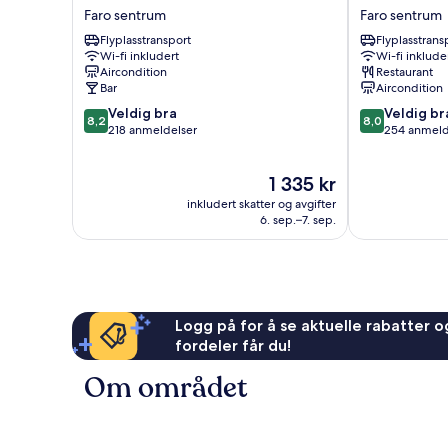
Inn
Exclusive
Faro sentrum
Faro sentrum
Faro
House
Flyplasstransport
Flyplasstrans
Faro
Faro
Wi-fi inkludert
Wi-fi inklude
sentrum
sentrum
Aircondition
Restaurant
Bar
Aircondition
8.2
8.0
Veldig bra
Veldig br
8,2
8,0
av
av
218 anmeldelser
254 anmeld
10,
10,
Veldig
Veldig
Prisen
1 335 kr
bra,
bra,
er
218
254
inkludert skatter og avgifter
1 335 kr
anmeldelser
anmeldelser
6. sep.–7. sep.
Logg på for å se aktuelle rabatter og
fordeler får du!
Om området