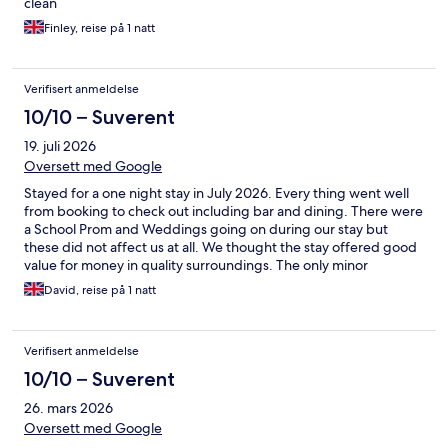
clean
Finley, reise på 1 natt
Verifisert anmeldelse
10/10 – Suverent
19. juli 2026
Oversett med Google
Stayed for a one night stay in July 2026. Every thing went well
from booking to check out including bar and dining. There were
a School Prom and Weddings going on during our stay but
these did not affect us at all. We thought the stay offered good
value for money in quality surroundings. The only minor
drawback was the electric vehicle charging - there are a dozen
David, reise på 1 natt
or so Tesla charging stations available on site, but if you have a
standard Type 2 connector like me you cannot connect to
recharge your vehicle.
Verifisert anmeldelse
10/10 – Suverent
26. mars 2026
Oversett med Google