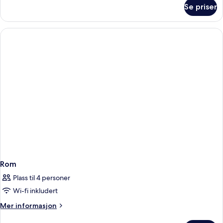
om
Se priser
Four
Poster
Room
Rom
Plass til 4 personer
Wi-fi inkludert
Mer
Mer informasjon
informasjon
om