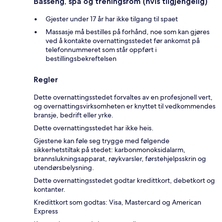
Basseng, spa og treningsrom (hvis tilgjengelig)
Gjester under 17 år har ikke tilgang til spaet
Massasje må bestilles på forhånd, noe som kan gjøres
ved å kontakte overnattingsstedet før ankomst på
telefonnummeret som står oppført i
bestillingsbekreftelsen
Regler
Dette overnattingsstedet forvaltes av en profesjonell vert,
og overnattingsvirksomheten er knyttet til vedkommendes
bransje, bedrift eller yrke.
Dette overnattingsstedet har ikke heis.
Gjestene kan føle seg trygge med følgende
sikkerhetstiltak på stedet: karbonmonoksidalarm,
brannslukningsapparat, røykvarsler, førstehjelpsskrin og
utendørsbelysning.
Dette overnattingsstedet godtar kredittkort, debetkort og
kontanter.
Kredittkort som godtas: Visa, Mastercard og American
Express