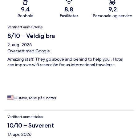
9,4
8,8
9,2
Renhold
Fasiliteter
Personale og service
Anmeldelser
Verifisert anmeldelse
8/10 – Veldig bra
2. aug. 2026
Oversett med Google
Amazing staff. They go above and behind to help you . Hotel
can improve wifi resección for us international travelers .
Gustavo, reise på 2 netter
Verifisert anmeldelse
10/10 – Suverent
17. apr. 2026