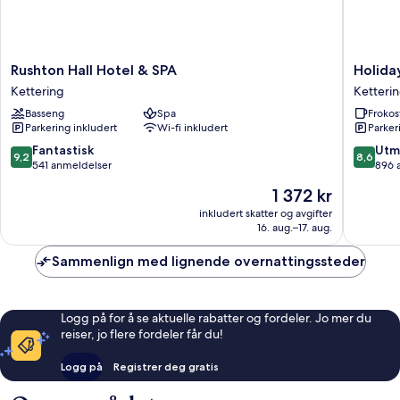
Rushton
Holiday
Rushton Hall Hotel & SPA
Holida
Hall
Inn
Kettering
Ketteri
Hotel
Express
Basseng
Spa
Frokos
&
Ketteri
Parkering inkludert
Wi-fi inkludert
Parker
SPA
by
Kettering
IHG
9.2
8.6
Fantastisk
Utm
9,2
8,6
Ketteri
av
av
541 anmeldelser
896 
10,
10,
Prisen
1 372 kr
Fantastisk,
Utmerke
er
541
896
inkludert skatter og avgifter
1 372 kr
16. aug.–17. aug.
anmeldelser
anmelde
Sammenlign med lignende overnattingssteder
Logg på for å se aktuelle rabatter og fordeler. Jo mer du
reiser, jo flere fordeler får du!
Logg på
Registrer deg gratis