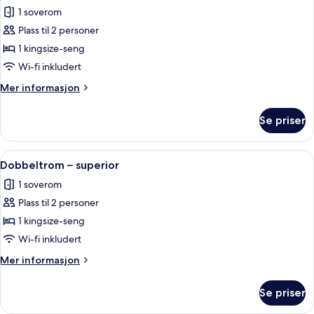
alle
1 soverom
bildene
Plass til 2 personer
av
Dobbeltrom
1 kingsize-seng
–
Wi-fi inkludert
standard
Mer
Mer informasjon
informasjon
om
Se priser
Dobbeltrom
–
standard
Åpne
Dobbeltrom – superior | Sengetøy av t
7
Dobbeltrom – superior
alle
1 soverom
bildene
Plass til 2 personer
av
Dobbeltrom
1 kingsize-seng
–
Wi-fi inkludert
superior
Mer
Mer informasjon
informasjon
om
Se priser
Dobbeltrom
–