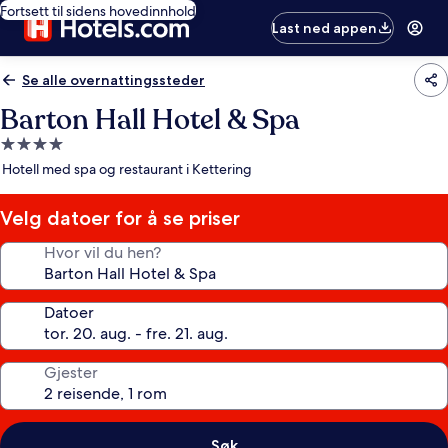
Fortsett til sidens hovedinnhold
Last ned appen
Se alle overnattingssteder
Barton Hall Hotel & Spa
Overnattingssted
med
Hotell med spa og restaurant i Kettering
4.0
stjerner
Velg datoer for å se priser
Hvor vil du hen?
Datoer
Gjester
Søk