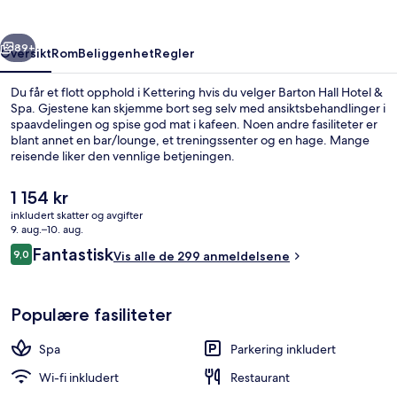
Spa
rige
Neste
89+
Oversikt
Rom
Beliggenhet
Regler
Du får et flott opphold i Kettering hvis du velger Barton Hall Hotel &
Spa. Gjestene kan skjemme bort seg selv med ansiktsbehandlinger i
spaavdelingen og spise god mat i kafeen. Noen andre fasiliteter er
blant annet en bar/lounge, et treningssenter og en hage. Mange
reisende liker den vennlige betjeningen.
Den
1 154 kr
nåværende
inkludert skatter og avgifter
prisen
9. aug.–10. aug.
Eksteriør
er
Anmeldelser
Fantastisk
9,0
Vis alle de 299 anmeldelsene
1 154 kr
9,0 av 10 –
Populære fasiliteter
Spa
Parkering inkludert
Wi-fi inkludert
Restaurant