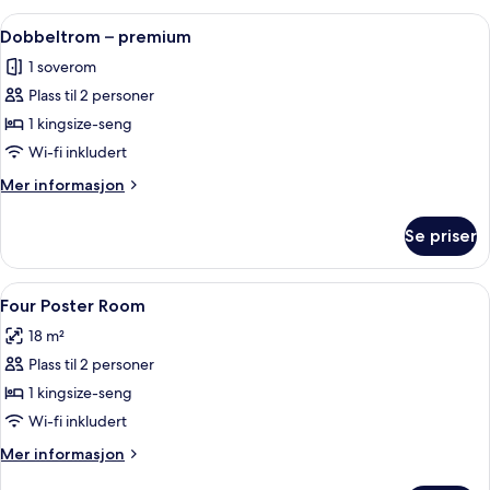
superior
Åpne
Dobbeltrom – premium | Sengetøy av t
6
Dobbeltrom – premium
alle
1 soverom
bildene
Plass til 2 personer
av
Dobbeltrom
1 kingsize-seng
–
Wi-fi inkludert
premium
Mer
Mer informasjon
informasjon
om
Se priser
Dobbeltrom
–
premium
Åpne
Sengetøy av topp kvalitet, skrivebor
4
Four Poster Room
alle
18 m²
bildene
Plass til 2 personer
av
Four
1 kingsize-seng
Poster
Wi-fi inkludert
Room
Mer
Mer informasjon
informasjon