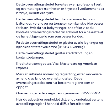
Dette overnattingsstedet forvaltes av en profesjonell vert,
og overnattingsvirksomheten er knyttet til vedkommendes
bransje, bedrift eller yrke.
Dette overnattingsstedet har utendørsområder, som
balkonger, verandaer og terrasser, som kanskje ikke passer
for barn. Hvis du har bekymringer, anbefaler vi at du
kontakter overnattingsstedet før ankomst for å bekrefte at
de har et tilgjengelig rom som passer for deg.
På dette overnattingsstedet er gjester av alle legninger og
kjønnsidentiteter velkomne (LHBTQ+-vennlig).
Dette overnattingsstedet godtar kredittkort. Ingen
kontantbetalinger.
Kredittkort som godtas: Visa, Mastercard og American
Express
Merk at kulturelle normer og regler for gjester kan variere
avhengig av land og overnattingssted. Det er
overnattingsstedet som har bestemt reglene som er
oppgitt.
Overnattingsstedets registreringsnummer: 0766338404
Hvis du avbestiller oppholdet ditt, er du underlagt vertens
avbestillingsregler. I henhold til EUs forskrifter om