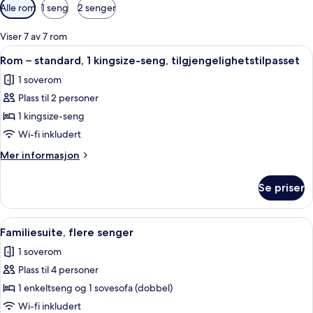
Tilgjengelige
Alle rom
1 seng
2 senger
filtre
for
Viser 7 av 7 rom
rom
Åpne
Minibar, safe på rommet, skrivebord og
16
Rom – standard, 1 kingsize-seng, tilgjengelighetstilpasset
alle
1 soverom
bildene
Plass til 2 personer
av
Rom
1 kingsize-seng
–
Wi-fi inkludert
standard,
Mer
Mer informasjon
1
informasjon
kingsize-
om
Se priser
Rom
seng,
–
tilgjengelighetstilpasset
standard,
Åpne
Minibar, safe på rommet, skrivebord og
15
1
Familiesuite, flere senger
alle
kingsize-
1 soverom
seng,
bildene
tilgjengelighetstilpasset
Plass til 4 personer
av
Familiesuite,
1 enkeltseng og 1 sovesofa (dobbel)
flere
Wi-fi inkludert