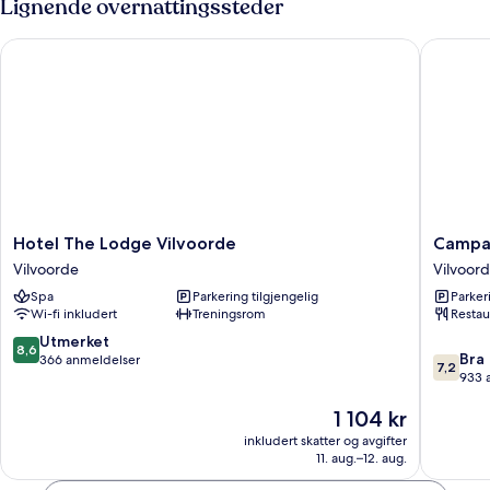
Lignende overnattingssteder
1
kingsize-
Hotel The Lodge Vilvoorde
Campanil
seng,
balkong
Hotel
Campani
Hotel The Lodge Vilvoorde
Campan
The
Hotel
Vilvoorde
Vilvoor
Lodge
Brussel
Spa
Parkering tilgjengelig
Parker
Vilvoorde
/
Wi-fi inkludert
Treningsrom
Restau
Vilvoorde
Bruxelle
-
8.6
Utmerket
8,6
7.2
Vilvoor
Bra
av
366 anmeldelser
7,2
av
Vilvoor
933 
10,
10,
Utmerket,
Prisen
1 104 kr
Bra,
366
er
933
anmeldelser
inkludert skatter og avgifter
1 104 kr
anmelde
11. aug.–12. aug.