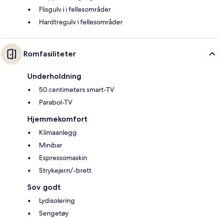
Flisgulv i i fellesområder
Hardtregulv i fellesområder
Romfasiliteter
Underholdning
50 centimeters smart-TV
Parabol-TV
Hjemmekomfort
Klimaanlegg
Minibar
Espressomaskin
Strykejern/-brett
Sov godt
Lydisolering
Sengetøy