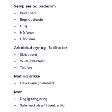
Selvpleie og baderom
Privat bad
Regndusjhode
Dusj
Hårføner
Håndklær
Arbeidsutstyr og -fasiliteter
Skrivebord
Wi-fi (inkludert)
Telefon
Mat og drikke
Flaskevann (inkludert)
Mer
Daglig rengjøring
Safe med plass til bærbar PC