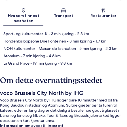
Kart
Hva som finnes i
Transport
Restauranter
nærheten
Sport- og kultursenter .K
- 3 min kjøring
- 2.3 km
Hondenlosloopzone Drie Fonteinen
- 3 min kjøring
- 1.7 km
NOH kultursenter - Maison de la création
- 5 min kjøring
- 2.3 km
Atomium
- 7 min kjøring
- 4.6 km
La Grand Place
- 19 min kjøring
- 9.8 km
Om dette overnattingsstedet
voco Brussels City North by IHG
Voco Brussels City North by IHG ligger bare 10 minutter med bil fra
Kong Baudouin stadion og Atomium. Sultne gjester bør ta turen til
kafeen, etter en lang dag er det deilig å bestille noe godt å glasset i
baren og lene seg tilbake. Tour & Taxis og Brussels julemarked ligger
dessuten en kort kjøretur unna.
Informasjon om avbestillingsrett