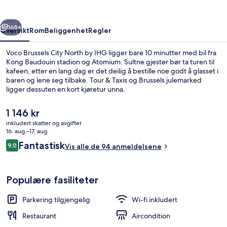
by
IHG
rige
Neste
165+
Oversikt
Rom
Beliggenhet
Regler
Voco Brussels City North by IHG ligger bare 10 minutter med bil fra
Kong Baudouin stadion og Atomium. Sultne gjester bør ta turen til
kafeen, etter en lang dag er det deilig å bestille noe godt å glasset i
baren og lene seg tilbake. Tour & Taxis og Brussels julemarked
ligger dessuten en kort kjøretur unna.
Den
1 146 kr
nåværende
inkludert skatter og avgifter
prisen
16. aug.–17. aug.
Eksteriør
er
Anmeldelser
Fantastisk
9,0
Vis alle de 94 anmeldelsene
1 146 kr
9,0 av 10 –
Populære fasiliteter
Parkering tilgjengelig
Wi-fi inkludert
Restaurant
Aircondition