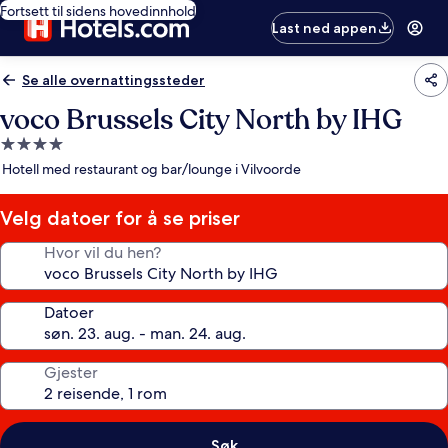
Fortsett til sidens hovedinnhold
Last ned appen
Se alle overnattingssteder
voco Brussels City North by IHG
Overnattingssted
med
Hotell med restaurant og bar/lounge i Vilvoorde
4.0
stjerner
Velg datoer for å se priser
Hvor vil du hen?
Datoer
Gjester
Søk