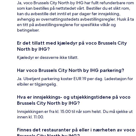
Ja, voco Brussels City North by IHG har fullt refunderbare rom
som kan bestilles på nettstedet vårt. Bestiller du et slikt rom,
kan du avbestille det inntil et par dager før innsjekking,
avhengig av overnattingsstedets avbestillingsregler. Husk å ta
en titt på avbestillingsreglene for spesifikke vilkår og
betingelser.
Er det tillatt med kjæledyr på voco Brussels City
North by IHG?
Kjæledyr er dessverre ikke tillatt.
Har voco Brussels City North by IHG parkering?
Ja. Ubetjent parkering koster EUR 19 per dag. Ladestasjon for
elbiler er tilgjengelig.
Hva er innsjekkings- og utsjekkingstidene på voco
Brussels City North by IHG?
Innsjekkingen er fra kl. 15.00 til når som helst. Du må sjekke ut
innen kl. 11.00.
Finnes det restauranter på eller i nærheten av voco
Brussels City North by IHG?