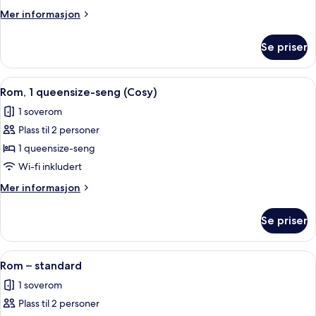
senger
Mer
Mer informasjon
informasjon
om
Se priser
Familiesuite,
flere
senger
Åpne
Rom, 1 queensize-seng (Cosy) | Minibar
11
Rom, 1 queensize-seng (Cosy)
alle
1 soverom
bildene
Plass til 2 personer
av
Rom,
1 queensize-seng
1
Wi-fi inkludert
queensize-
Mer
Mer informasjon
seng
informasjon
(Cosy)
om
Se priser
Rom,
1
queensize-
Åpne
Minibar, safe på rommet, skrivebord og
17
seng
Rom – standard
alle
(Cosy)
1 soverom
bildene
Plass til 2 personer
av