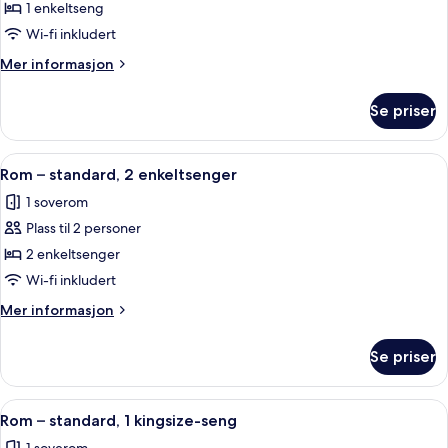
Rom
1 enkeltseng
–
Wi-fi inkludert
standard
Mer
Mer informasjon
informasjon
om
Se priser
Rom
–
standard
Åpne
Minibar, safe på rommet, skrivebord og
11
Rom – standard, 2 enkeltsenger
alle
1 soverom
bildene
Plass til 2 personer
av
Rom
2 enkeltsenger
–
Wi-fi inkludert
standard,
Mer
Mer informasjon
2
informasjon
enkeltsenger
om
Se priser
Rom
–
standard,
Åpne
Minibar, safe på rommet, skrivebord og
17
2
Rom – standard, 1 kingsize-seng
alle
enkeltsenger