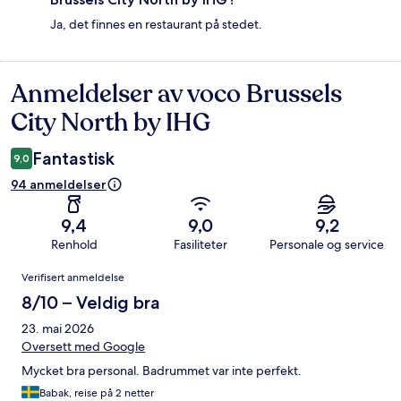
Ja, det finnes en restaurant på stedet.
Anmeldelser av voco Brussels
Anmeldelser
City North by IHG
Fantastisk
9,0
94 anmeldelser
9,4
9,0
9,2
Renhold
Fasiliteter
Personale og service
Anmeldelser
Verifisert anmeldelse
8/10 – Veldig bra
23. mai 2026
Oversett med Google
Mycket bra personal. Badrummet var inte perfekt.
Babak, reise på 2 netter