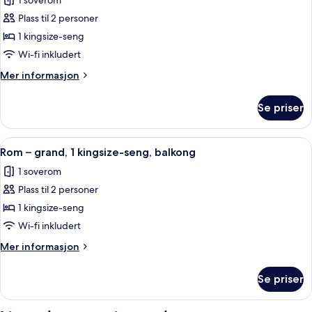
1 soverom
bildene
Plass til 2 personer
av
Rom
1 kingsize-seng
–
Wi-fi inkludert
standard,
Mer
Mer informasjon
1
informasjon
kingsize-
om
Se priser
Rom
seng
–
standard,
Åpne
Minibar, safe på rommet, skrivebord og
16
1
Rom – grand, 1 kingsize-seng, balkong
alle
kingsize-
1 soverom
seng
bildene
Plass til 2 personer
av
Rom
1 kingsize-seng
–
Wi-fi inkludert
grand,
Mer
Mer informasjon
1
informasjon
kingsize-
om
Se priser
Rom
seng,
–
balkong
grand,