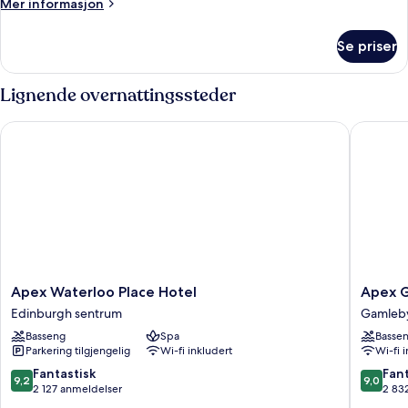
Mer
Mer informasjon
informasjon
om
Se priser
Suite
–
signature
Lignende overnattingssteder
Apex Waterloo Place Hotel
Apex Gra
Apex
Apex
Apex Waterloo Place Hotel
Apex G
Waterloo
Grassma
Edinburgh sentrum
Gamleby
Place
Hotel
Basseng
Spa
Basse
Hotel
Gamleb
Parkering tilgjengelig
Wi-fi inkludert
Wi-fi 
Edinburgh
i
sentrum
Edinbur
9.2
9.0
Fantastisk
Fant
9,2
9,0
av
av
2 127 anmeldelser
2 83
10,
10,