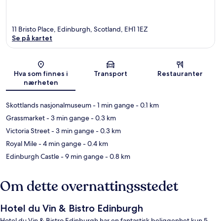
11 Bristo Place, Edinburgh, Scotland, EH1 1EZ
Se på kartet
Kart
Hva som finnes i
Transport
Restauranter
nærheten
Skottlands nasjonalmuseum
- 1 min gange
- 0.1 km
Grassmarket
- 3 min gange
- 0.3 km
Victoria Street
- 3 min gange
- 0.3 km
Royal Mile
- 4 min gange
- 0.4 km
Edinburgh Castle
- 9 min gange
- 0.8 km
Om dette overnattingsstedet
Hotel du Vin & Bistro Edinburgh
Hotel du Vin & Bistro Edinburgh har en fantastisk beliggenhet kun 5