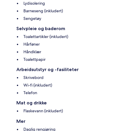
Lydisolering
Barneseng (inkludert)
Sengetøy
Selvpleie og baderom
Toalettartikler (inkludert)
Hårføner
Håndklær
Toalettpapir
Arbeidsutstyr og -fasiliteter
Skrivebord
Wi-fi (inkludert)
Telefon
Mat og drikke
Flaskevann (inkludert)
Mer
Daglig rengjøring