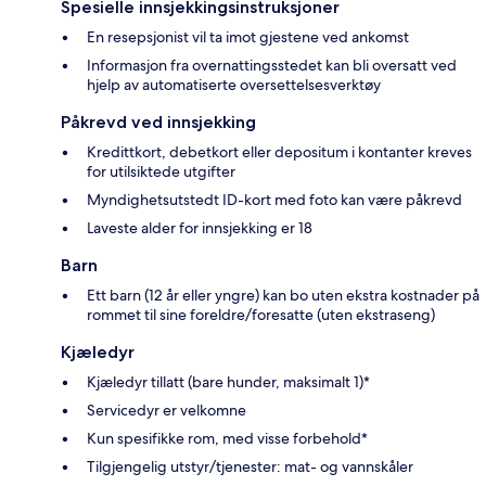
Spesielle innsjekkingsinstruksjoner
En resepsjonist vil ta imot gjestene ved ankomst
Informasjon fra overnattingsstedet kan bli oversatt ved
hjelp av automatiserte oversettelsesverktøy
Påkrevd ved innsjekking
Kredittkort, debetkort eller depositum i kontanter kreves
for utilsiktede utgifter
Myndighetsutstedt ID-kort med foto kan være påkrevd
Laveste alder for innsjekking er 18
Barn
Ett barn (12 år eller yngre) kan bo uten ekstra kostnader på
rommet til sine foreldre/foresatte (uten ekstraseng)
Kjæledyr
Kjæledyr tillatt (bare hunder, maksimalt 1)*
Servicedyr er velkomne
Kun spesifikke rom, med visse forbehold*
Tilgjengelig utstyr/tjenester: mat- og vannskåler