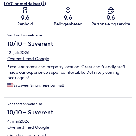
1 001 anmeldelser
9,6
9,6
9,6
Renhold
Beliggenheten
Personale og service
Anmeldelser
Verifisert anmeldelse
10/10 – Suverent
12. juli 2026
Oversett med Google
Excellent rooms and property location. Great and friendly staff
made our experience super comfortable. Definitely coming
back again!
Satyaveer Singh, reise på 1 natt
Verifisert anmeldelse
10/10 – Suverent
4. mai 2026
Oversett med Google
Our stay was terrific!