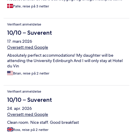
unødig negativ påvirkning af miljøet, hvilket bliver omtalt ved
Palle, reise på 3 netter
check-in.
Verifisert anmeldelse
10/10 – Suverent
17. mars 2026
Oversett med Google
Absolutely perfect accommodations! My daughter will be
attending the University Edinburgh And I will only stay at Hotel
du Vin
Brian, reise på 2 netter
Verifisert anmeldelse
10/10 – Suverent
24. apr. 2026
Oversett med Google
Clean room. Nice staff. Good breakfast
Ross, reise på 2 netter