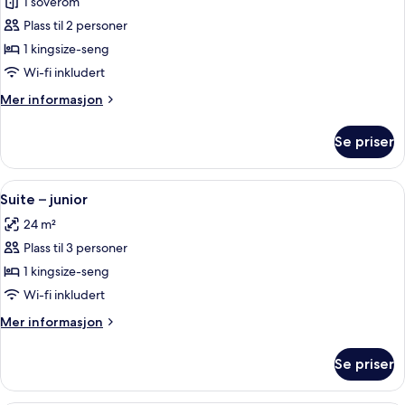
1 soverom
av
Dobbeltrom
Plass til 2 personer
–
1 kingsize-seng
deluxe
Wi-fi inkludert
Mer
Mer informasjon
informasjon
om
Se priser
Dobbeltrom
–
deluxe
Åpne
Suite – junior | Skrivebord, blendingsg
13
Suite – junior
alle
24 m²
bildene
Plass til 3 personer
av
Suite
1 kingsize-seng
–
Wi-fi inkludert
junior
Mer
Mer informasjon
informasjon
om
Se priser
Suite
–
junior