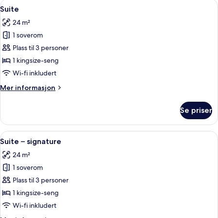
Åpne
Suite | Skrivebord, blendingsgardiner, 
12
Suite
alle
24 m²
bildene
1 soverom
av
Suite
Plass til 3 personer
1 kingsize-seng
Wi-fi inkludert
Mer
Mer informasjon
informasjon
om
Se priser
Suite
Åpne
Suite – signature | Skrivebord, blendin
13
Suite – signature
alle
24 m²
bildene
1 soverom
av
Suite
Plass til 3 personer
–
1 kingsize-seng
signature
Wi-fi inkludert