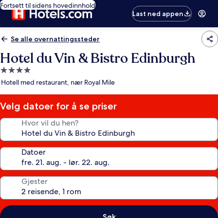
Fortsett til sidens hovedinnhold
Last ned appen
Se alle overnattingssteder
Hotel du Vin & Bistro Edinburgh
Overnattingssted
med
Hotell med restaurant, nær Royal Mile
4.0
stjerner
Velg datoer for å se priser
Hvor vil du hen?
Datoer
Gjester
Søk