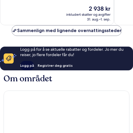
Fantastisk,
Fantasti
Prisen
2 938 kr
2 127
2 832
er
inkludert skatter og avgifter
anmeldelser
anmelde
2 938 kr
31. aug.–1. sep.
Sammenlign med lignende overnattingssteder
Logg på for å se aktuelle rabatter og fordeler. Jo mer du
reiser, jo flere fordeler får du!
Logg på
Registrer deg gratis
Om området