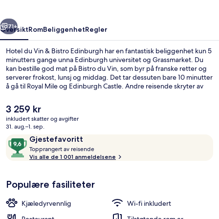
Bistro
Edinburgh
rige
Neste
71+
Oversikt
Rom
Beliggenhet
Regler
Hotel du Vin & Bistro Edinburgh har en fantastisk beliggenhet kun 5
minutters gange unna Edinburgh universitet og Grassmarket. Du
kan bestille god mat på Bistro du Vin, som byr på franske retter og
serverer frokost, lunsj og middag. Det tar dessuten bare 10 minutter
å gå til Royal Mile og Edinburgh Castle. Andre reisende skryter av
den vennlige betjeningen og frokosten. Det er ikke langt å gå til
kollektivtransport fra overnattingsstedet: Det tar 11 minutter å gå til
Den
3 259 kr
Princes Street Tram Stop og 14 minutter å gå til St Andrew Square
nåværende
inkludert skatter og avgifter
trikkeholdeplass.
prisen
31. aug.–1. sep.
Fasilitet på overnattingsstedet
er
Anmeldelser
9,6
Gjestefavoritt
3 259 kr
T
av
Topprangert av reisende
o
Vis alle de 1 001 anmeldelsene
10,
p
Gjestefavoritt
p
Populære fasiliteter
r
a
n
Kjæledyrvennlig
Wi-fi inkludert
g
e