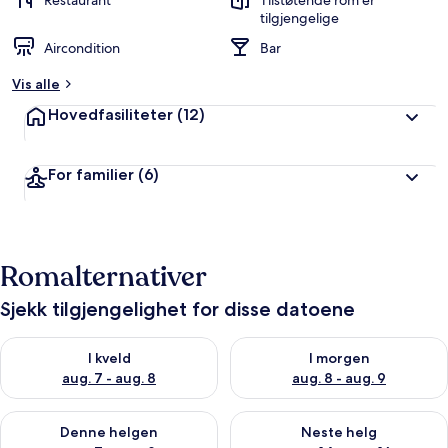
Restaurant
Tilstøtende rom er
r
tilgjengelige
t
Aircondition
Bar
a
Vis alle
v
Hovedfasiliteter
(12)
r
e
i
For familier
(6)
s
e
n
d
e
Romalternativer
Sjekk tilgjengelighet for disse datoene
Sjekk tilgjengelighet for i kveld, aug. 7 - aug. 8
Sjekk tilgjengelighet for i mor
I kveld
I morgen
aug. 7 - aug. 8
aug. 8 - aug. 9
Sjekk tilgjengelighet for denne helgen, aug. 7 - aug. 9
Sjekk tilgjengelighet for neste 
Denne helgen
Neste helg