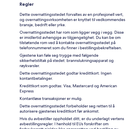
Regler
Dette overnattingsstedet forvaltes av en profesjonell vert,
og overnattingsvirksomheten er knyttet til vedkommendes
bransje, bedrift eller yrke.
Overnattingsstedet har rom som ligger vegg i vegg. Disse
er imidlertid avhengige av tilgjengelighet. Du kan be om
tilstøtende rom ved å kontakte overnattingsstedet på
telefonnummeret som du finner i bestillingsbekreftelsen.
Gjestene kan føle seg trygge med følgende
sikkerhetstiltak på stedet: brannslukningsapparat og
røykvarsler.
Dette overnattingsstedet godtar kredittkort. Ingen
kontantbetalinger.
Kredittkort som godtas: Visa, Mastercard og American
Express
Kontantløse transaksjoner er mulig.
Dette overnattingsstedet forbeholder seg retten til å
autorisere gjestenes kredittkort før ankomst.
Hvis du avbestiller oppholdet ditt, er du underlagt vertens
avbestillingsregler. I henhold til EUs forskrifter om