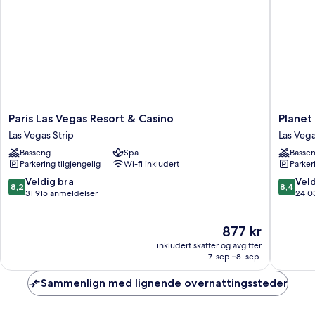
Paris
Planet
Paris Las Vegas Resort & Casino
Planet
Las
Hollywo
Las Vegas Strip
Las Vega
Vegas
Resort
Basseng
Spa
Basse
Resort
&
Parkering tilgjengelig
Wi-fi inkludert
Parker
&
Casino
Casino
Las
8.2
8.4
Veldig bra
Veld
8,2
8,4
Las
Vegas
av
av
31 915 anmeldelser
24 0
Vegas
Strip
10,
10,
Strip
Veldig
Veldig
Prisen
877 kr
bra,
bra,
er
31 915
24 033
inkludert skatter og avgifter
877 kr
anmeldelser
anmelde
7. sep.–8. sep.
Sammenlign med lignende overnattingssteder