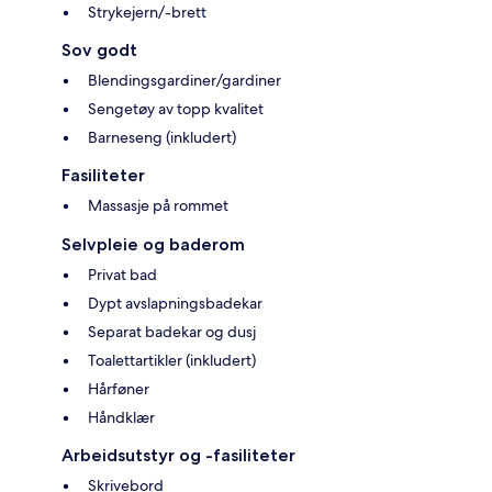
Strykejern/-brett
Sov godt
Blendingsgardiner/gardiner
Sengetøy av topp kvalitet
Barneseng (inkludert)
Fasiliteter
Massasje på rommet
Selvpleie og baderom
Privat bad
Dypt avslapningsbadekar
Separat badekar og dusj
Toalettartikler (inkludert)
Hårføner
Håndklær
Arbeidsutstyr og -fasiliteter
Skrivebord