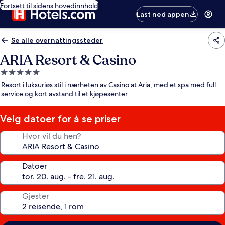
Fortsett til sidens hovedinnhold
Last ned appen
Se alle overnattingssteder
ARIA Resort & Casino
Overnattingssted
med
Resort i luksuriøs stil i nærheten av Casino at Aria, med et spa med full
5.0
service og kort avstand til et kjøpesenter
stjerner
Velg datoer for å se priser
Hvor vil du hen?
Datoer
Gjester