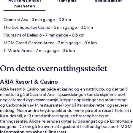
Hva som finnes i
Transport
Restauranter
nærheten
Casino at Aria
- 3 min gange
- 0.3 km
The Cosmopolitan Casino
- 5 min gange
- 0.5 km
Fountains of Bellagio
- 7 min gange
- 0.6 km
MGM Grand Garden Arena
- 7 min gange
- 0.6 km
T-Mobile Arena
- 7 min gange
- 0.6 km
Om dette overnattingsstedet
ARIA Resort & Casino
ARIA Resort & Casino har både et kasino og en nattklubb, og det tar 5
minutter å gå til Casino at Aria. I spaavdelingen kan du skjemme bort
deg selv med dypvevsmassasje, kroppsinnpakninger og aromaterapi,
og Carbone (én av 14 restauranter) byr på italienske retter og serverer
middag. Noen andre høydepunkter du finner på dette resort-hotellet i
luksuriøs stil, er 3 utendørsbassenger, en bassengbar og et
treningssenter. Andre reisende skryter av bassenget og de komfortable
sengene. Du kan gå fra overnattingsstedet til offentlig transport: MGM
Grand Monorail Station ligger 12 minutter unna til fots.
Informasjon om avbestillingsrett