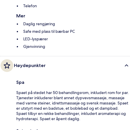
Telefon
Mer
Daglig rengjøring
Safe med plass til bærbar PC
LED-lyspærer
Gjenvinning
Høydepunkter
Spa
Spaet på stedet har 50 behandlingsrom, inkludert rom for par.
Tjenester inkluderer blant annet dypvevsmassasje, massasje
med varme steiner, idrettsmassasje og svensk massasje. Spaet
er utstyrt med en badstue, et boblebad og et dampbad.
Spaet tilbyr en rekke behandlinger, inkludert aromaterapi og
hydroterapi. Spaet er åpent daglig.