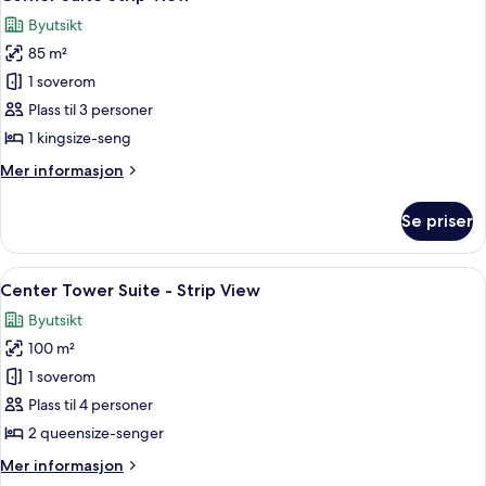
alle
Byutsikt
bildene
85 m²
av
Corner
1 soverom
Suite
Plass til 3 personer
Strip
1 kingsize-seng
View
Mer
Mer informasjon
informasjon
om
Se priser
Corner
Suite
Strip
Åpne
Center Tower Suite - Strip View | 1 so
6
View
Center Tower Suite - Strip View
alle
Byutsikt
bildene
100 m²
av
Center
1 soverom
Tower
Plass til 4 personer
Suite
2 queensize-senger
-
Mer
Mer informasjon
Strip
informasjon