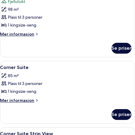
Fjellutsikt
-
bildene
Strip
98 m²
av
View
Sky
Plass til 3 personer
Suites
1 kingsize-seng
One
Mer
Mer informasjon
Bedroom
informasjon
-
om
Se priser
Sky
Mountain
Suites
View
One
Åpne
Corner Suite | 1 soverom, sengetøy av
5
Bedroom
Corner Suite
alle
-
85 m²
Mountain
bildene
View
Plass til 3 personer
av
Corner
1 kingsize-seng
Suite
Mer
Mer informasjon
informasjon
om
Se priser
Corner
Suite
Åpne
1 soverom, sengetøy av topp kvalitet,
9
Corner Suite Strip View