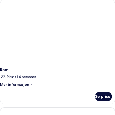
Rom
Plass til 4 personer
Mer
Mer informasjon
informasjon
om
Se priser
Rom