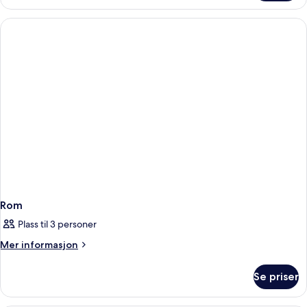
Deluxe
Two
Queen
Room
Rom
Plass til 3 personer
Mer
Mer informasjon
informasjon
om
Se priser
Rom