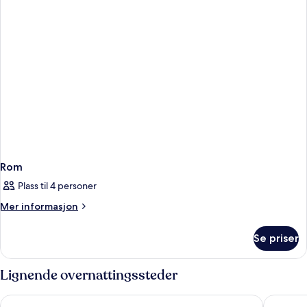
Rom
Plass til 4 personer
Mer
Mer informasjon
informasjon
om
Se priser
Rom
Lignende overnattingssteder
Paris Las Vegas Resort & Casino
Planet H