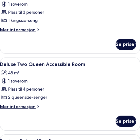
1 soverom
av
Deluxe
Plass til 3 personer
Room
1 kingsize-seng
Accessible
Mer
Mer informasjon
informasjon
om
Se priser
Deluxe
Room
Accessible
Åpne
1 soverom, sengetøy av topp kvalitet,
7
Deluxe Two Queen Accessible Room
alle
48 m²
bildene
1 soverom
av
Deluxe
Plass til 4 personer
Two
2 queensize-senger
Queen
Mer
Mer informasjon
Accessible
informasjon
Room
om
Se priser
Deluxe
Two
Queen
Åpne
1 soverom, sengetøy av topp kvalitet,
5
Accessible