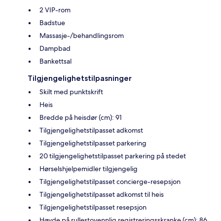
2 VIP-rom
Badstue
Massasje-/behandlingsrom
Dampbad
Bankettsal
Tilgjengelighetstilpasninger
Skilt med punktskrift
Heis
Bredde på heisdør (cm): 91
Tilgjengelighetstilpasset adkomst
Tilgjengelighetstilpasset parkering
20 tilgjengelighetstilpasset parkering på stedet
Hørselshjelpemidler tilgjengelig
Tilgjengelighetstilpasset concierge-resepsjon
Tilgjengelighetstilpasset adkomst til heis
Tilgjengelighetstilpasset resepsjon
Høyde på rullestovennlig registreringsskranke (cm): 86