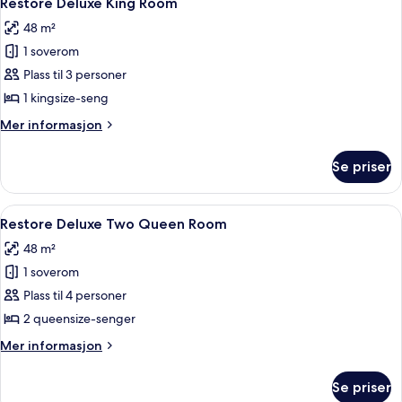
Restore Deluxe King Room
alle
Room
48 m²
bildene
1 soverom
av
Restore
Plass til 3 personer
Deluxe
1 kingsize-seng
King
Mer
Mer informasjon
Room
informasjon
om
Se priser
Restore
Deluxe
King
Åpne
1 soverom, sengetøy av topp kvalitet,
7
Room
Restore Deluxe Two Queen Room
alle
48 m²
bildene
1 soverom
av
Restore
Plass til 4 personer
Deluxe
2 queensize-senger
Two
Mer
Mer informasjon
Queen
informasjon
Room
om
Se priser
Restore