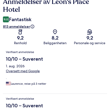
Anmeldelser av Leon's Place
Anmeldelser
Hotel
Fantastisk
9,0
813 anmeldelser
9,2
8,2
9,2
Renhold
Beliggenheten
Personale og service
Anmeldelser
Verifisert anmeldelse
10/10 – Suverent
1. aug. 2026
Oversett med Google
.
Laurence, reise på 3 netter
Verifisert anmeldelse
10/10 – Suverent