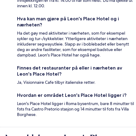
Innsjekkingen er fra kl. 14.00 til når som helst. Du må sjekke ut
innen kl. 12.00.
Hva kan man gjøre på Leon's Place Hotel og i
nærheten?
Ha det gøy med aktiviteter i nærheten, som for eksempel
sykler og tur-/sykkelstier. Ytterligere aktiviteter i nærheten
inkluderer segwayutleie. Slapp av i boblebadet eller benytt
deg av andre fasiliteter, som for eksempel badstue eller
dampbad. Leon's Place Hotel har også hage.
Finnes det restauranter på eller i nærheten av
Leon's Place Hotel?
Ja, Visionnaire Cafe tilbyr italienske retter.
Hvordan er området Leon's Place Hotel ligger i?
Leon's Place Hotel ligger i Roma bysentrum, bare 8 minutter til
fots fra Castro Pretorio stasjon og 14 minutter til fots fra Villa
Borghese.