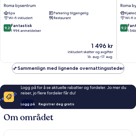
Hive
Hotels
Roma bysentrum
Roma b
Hotel
Decò
Spa
Parkering tilgjengelig
Kjæled
Roma
Roma
Wi-fi inkludert
Restaurant
Wi-fi 
bysentrum
Roma
bysentr
9.2
9.2
Fantastisk
Fant
9,2
9,2
av
av
1 994 anmeldelser
1 54
10,
10,
Fantastisk,
Fantasti
Prisen
1 496 kr
1 994
1 546
er
inkludert skatter og avgifter
anmeldelser
anmelde
1 496 kr
16. aug.–17. aug.
Sammenlign med lignende overnattingssteder
Logg på for å se aktuelle rabatter og fordeler. Jo mer du
reiser, jo flere fordeler får du!
Logg på
Registrer deg gratis
Om området