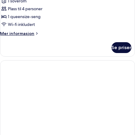
1 soverom
av
Rom
Plass til 4 personer
–
1 queensize-seng
junior
Wi-fi inkludert
Mer
Mer informasjon
informasjon
om
Se priser
Rom
–
junior