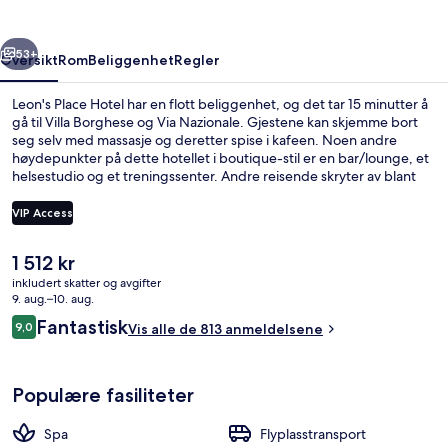
rige
Neste
53+
Oversikt
Rom
Beliggenhet
Regler
Leon's Place Hotel har en flott beliggenhet, og det tar 15 minutter å
gå til Villa Borghese og Via Nazionale. Gjestene kan skjemme bort
seg selv med massasje og deretter spise i kafeen. Noen andre
høydepunkter på dette hotellet i boutique-stil er en bar/lounge, et
helsestudio og et treningssenter. Andre reisende skryter av blant
annet den vennlige betjeningen. Du kan gå til kollektivtransport:
Det tar 8 minutter å gå til Castro Pretorio stasjon og 10 minutter å gå
VIP Access
til V.le Regina Margherita/Nomentana trikkeholdeplass.
Den
1 512 kr
Hage
nåværende
inkludert skatter og avgifter
prisen
9. aug.–10. aug.
er
Anmeldelser
Fantastisk
9,0
Vis alle de 813 anmeldelsene
1 512 kr
9,0 av 10 –
Populære fasiliteter
Spa
Flyplasstransport