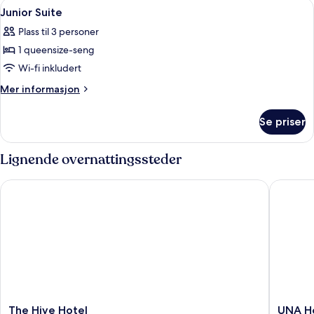
Åpne
1 soverom, sengetøy av topp kvalitet
3
Junior Suite
alle
Plass til 3 personer
bildene
1 queensize-seng
av
Junior
Wi-fi inkludert
Suite
Mer
Mer informasjon
informasjon
om
Se priser
Junior
Suite
Lignende overnattingssteder
The Hive Hotel
UNA Hot
The
UNA
The Hive Hotel
UNA H