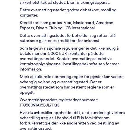
sikkerhetstiltak på stedet: brannslukningsapparat.
Dette overnattingsstedet godtar debetkort, mobil og
kontanter.
Kredittkort som godtas: Visa, Mastercard, American
Express, Diners Club og JCB International
Dette overnattingsstedet forbeholder seg retten til å
autorisere gjestenes kredittkort før ankomst.
Som følge av nasjonale reguleringer er det ikke mulig å
betale mer enn 5000 EUR i kontanter på dette
overnattingsstedet. Kontakt overnattingsstedet via
kontaktopplysningene i bestillingsbekreftelsen for mer
informasjon.
Merk at kulturelle normer og regler for gjester kan variere
avhengig av land og overnattingssted. Det er
overnattingsstedet som har bestemt reglene som er
oppgitt.
Overnattingsstedets registreringsnummer:
IT058091A15BJL7FQ3
Hvis du avbestiller oppholdet ditt, er du underlagt vertens
avbestillingsregler. I henhold til EUs forskrifter om
forbrukerrett gjelder ikke angreretten ved bestilling av
overnattingssted.