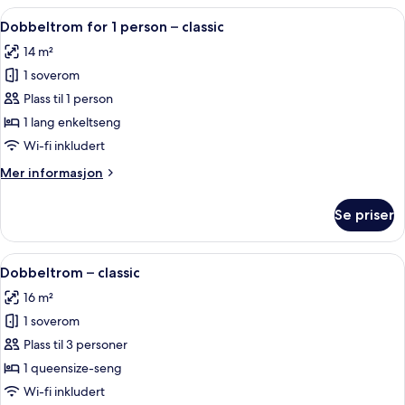
Åpne
1 soverom, sengetøy av topp kvalitet
4
Dobbeltrom for 1 person – classic
alle
14 m²
bildene
1 soverom
av
Dobbeltrom
Plass til 1 person
for
1 lang enkeltseng
1
Wi-fi inkludert
person
Mer
Mer informasjon
–
informasjon
classic
om
Se priser
Dobbeltrom
for
1
Åpne
1 soverom, sengetøy av topp kvalitet
4
person
Dobbeltrom – classic
alle
–
16 m²
classic
bildene
1 soverom
av
Dobbeltrom
Plass til 3 personer
–
1 queensize-seng
classic
Wi-fi inkludert