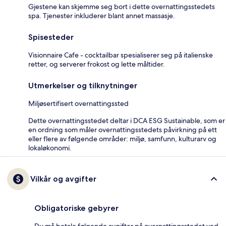
Gjestene kan skjemme seg bort i dette overnattingsstedets
spa. Tjenester inkluderer blant annet massasje.
Spisesteder
Visionnaire Cafe - cocktailbar spesialiserer seg på italienske
retter, og serverer frokost og lette måltider.
Utmerkelser og tilknytninger
Miljøsertifisert overnattingssted
Dette overnattingsstedet deltar i DCA ESG Sustainable, som er
en ordning som måler overnattingsstedets påvirkning på ett
eller flere av følgende områder: miljø, samfunn, kulturarv og
lokaløkonomi.
Vilkår og avgifter
Obligatoriske gebyrer
Du må betale følgende avgifter på overnattingsstedet ved