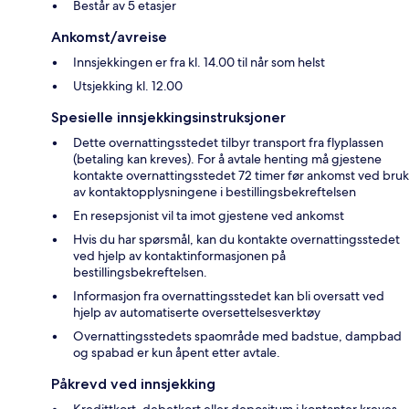
Består av 5 etasjer
Ankomst/avreise
Innsjekkingen er fra kl. 14.00 til når som helst
Utsjekking kl. 12.00
Spesielle innsjekkingsinstruksjoner
Dette overnattingsstedet tilbyr transport fra flyplassen
(betaling kan kreves). For å avtale henting må gjestene
kontakte overnattingsstedet 72 timer før ankomst ved bruk
av kontaktopplysningene i bestillingsbekreftelsen
En resepsjonist vil ta imot gjestene ved ankomst
Hvis du har spørsmål, kan du kontakte overnattingsstedet
ved hjelp av kontaktinformasjonen på
bestillingsbekreftelsen.
Informasjon fra overnattingsstedet kan bli oversatt ved
hjelp av automatiserte oversettelsesverktøy
Overnattingsstedets spaområde med badstue, dampbad
og spabad er kun åpent etter avtale.
Påkrevd ved innsjekking
Kredittkort, debetkort eller depositum i kontanter kreves