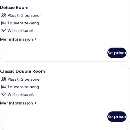
Deluxe Room
Plass til 3 personer
1 queensize-seng
Wi-fi inkludert
Mer
Mer informasjon
informasjon
om
Se priser
Deluxe
Room
Åpne
1 soverom, sengetøy av topp kvalitet
1
Classic Double Room
alle
Plass til 2 personer
bildene
1 queensize-seng
av
Classic
Wi-fi inkludert
Double
Mer
Mer informasjon
Room
informasjon
om
Se priser
Classic
Double
Room