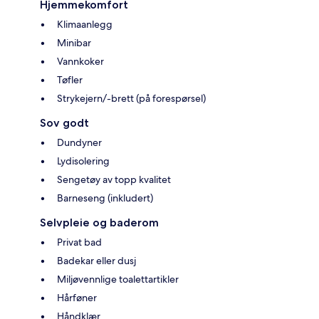
Hjemmekomfort
Klimaanlegg
Minibar
Vannkoker
Tøfler
Strykejern/-brett (på forespørsel)
Sov godt
Dundyner
Lydisolering
Sengetøy av topp kvalitet
Barneseng (inkludert)
Selvpleie og baderom
Privat bad
Badekar eller dusj
Miljøvennlige toalettartikler
Hårføner
Håndklær