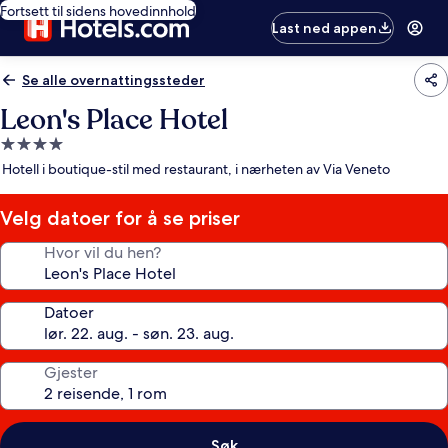
Fortsett til sidens hovedinnhold
Last ned appen
Se alle overnattingssteder
Leon's Place Hotel
Overnattingssted
med
Hotell i boutique-stil med restaurant, i nærheten av Via Veneto
4.0
stjerner
Velg datoer for å se priser
Hvor vil du hen?
Datoer
Gjester
Søk