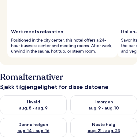
Work meets relaxation
Italia
Positioned in the city center, this hotel offers a 24-
Savor Ita
hour business center and meeting rooms. After work,
the bar 
unwind in the sauna, hot tub, or steam room.
and vege
Romalternativer
Sjekk tilgjengelighet for disse datoene
Sjekk tilgjengelighet for i kveld, aug. 8 - aug. 9
Sjekk tilgjengelighet for i mor
I kveld
I morgen
aug. 8 - aug. 9
aug. 9 - aug. 10
Sjekk tilgjengelighet for denne helgen, aug. 14 - aug. 16
Sjekk tilgjengelighet for neste
Denne helgen
Neste helg
aug. 14 - aug. 16
aug. 21 - aug. 23