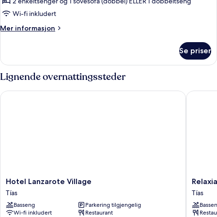
Dobbeltrom
2 enkeltsenger og 1 sovesofa (dobbel) ELLER 1 dobbeltseng
–
Wi-fi inkludert
superior,
Mer
Mer informasjon
bassengutsikt
informasjon
om
Se priser
Dobbeltrom
–
superior,
Lignende overnattingssteder
bassengutsikt
Hotel Lanzarote Village
Relaxia O
Hotel
Relaxia
Hotel Lanzarote Village
Relaxia
Lanzarote
Olivina-
Tías
Tías
Village
All
Basseng
Parkering tilgjengelig
Basse
Tías
Inclusiv
Wi-fi inkludert
Restaurant
Restau
Tías