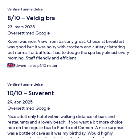
only found it on the last day. Lots of drink options available in the
Verifisert anmeldelse
all-inclusive range. Housekeeping visited everyday and did a
great job. Would visit this hotel again
8/10 – Veldig bra
23. mars 2025
Oversett med Google
Room was nice. View from balcony great. Choice at breakfast
was good but it was noisy with crockery and cutlery clattering
but normal for buffets.. had to dodge the spa lady almost every
morning. Staff friendly and efficient
Edward, reise på 10 netter
Verifisert anmeldelse
10/10 – Suverent
29. apr. 2025
Oversett med Google
Nice adult only hotel within walking distance of bars and
restaurants and a lovely beach. If you want a bit more choice
hop on the regular bus to Puerto del Carmen. A nice surprise
was a bottle of cava as it was my birthday. Would highly