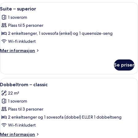
rom
Åpne
Minibar, skrivebord, blendingsgardiner
2
Suite – superior
alle
1 soverom
bildene
Plass til 5 personer
av
Suite
2 enkeltsenger, 1 sovesofa (enkel) og 1 queensize-seng
–
Wi-fi inkludert
superior
Mer
Mer informasjon
informasjon
om
Se priser
Suite
–
superior
Åpne
Minibar, skrivebord, blendingsgardiner
5
Dobbeltrom – classic
alle
22 m²
bildene
1 soverom
av
Dobbeltrom
Plass til 3 personer
–
2 enkeltsenger og 1 sovesofa (dobbel) ELLER 1 dobbeltseng
classic
Wi-fi inkludert
Mer
Mer informasjon