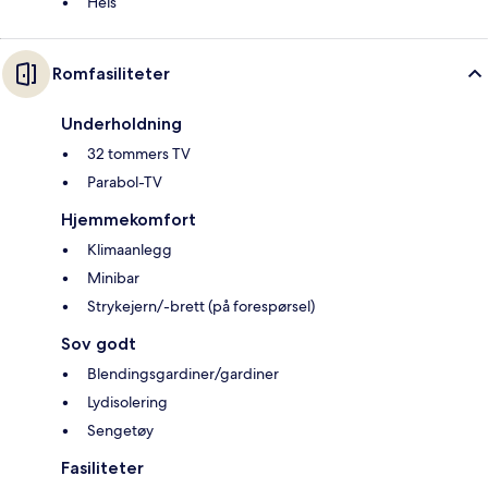
Heis
Romfasiliteter
Underholdning
32 tommers TV
Parabol-TV
Hjemmekomfort
Klimaanlegg
Minibar
Strykejern/-brett (på forespørsel)
Sov godt
Blendingsgardiner/gardiner
Lydisolering
Sengetøy
Fasiliteter