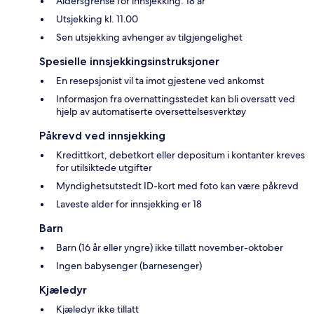
Aldersgrense for innsjekking: 18 år
Utsjekking kl. 11.00
Sen utsjekking avhenger av tilgjengelighet
Spesielle innsjekkingsinstruksjoner
En resepsjonist vil ta imot gjestene ved ankomst
Informasjon fra overnattingsstedet kan bli oversatt ved
hjelp av automatiserte oversettelsesverktøy
Påkrevd ved innsjekking
Kredittkort, debetkort eller depositum i kontanter kreves
for utilsiktede utgifter
Myndighetsutstedt ID-kort med foto kan være påkrevd
Laveste alder for innsjekking er 18
Barn
Barn (16 år eller yngre) ikke tillatt november-oktober
Ingen babysenger (barnesenger)
Kjæledyr
Kjæledyr ikke tillatt