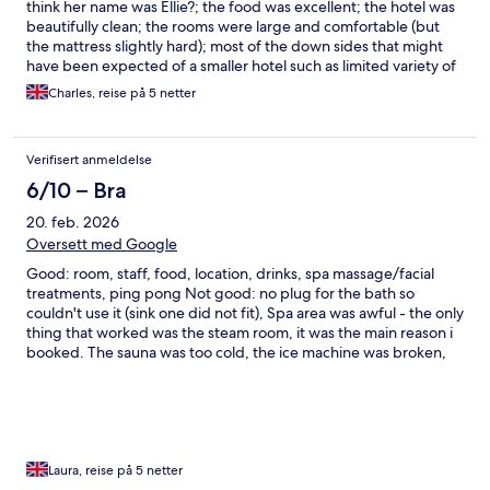
think her name was Ellie?; the food was excellent; the hotel was
beautifully clean; the rooms were large and comfortable (but
the mattress slightly hard); most of the down sides that might
have been expected of a smaller hotel such as limited variety of
food didn’t actually arise. The only possible negative was that
Charles, reise på 5 netter
the hotel is located in a residential area, some distance from
facilities such as shops etc - but that is a matter of personal
preference. Overall this was an extremely enjoyable and
Verifisert anmeldelse
modestly priced stay.
6/10 – Bra
20. feb. 2026
Oversett med Google
Good: room, staff, food, location, drinks, spa massage/facial
treatments, ping pong Not good: no plug for the bath so
couldn't use it (sink one did not fit), Spa area was awful - the only
thing that worked was the steam room, it was the main reason i
booked. The sauna was too cold, the ice machine was broken,
the indoor whirlpool couldn't be heated up, Outdoor whirlpool
only worked on my first day and did not work again and i
reported it twice - again a major reason i booked the hotel.
There was another whirlpool but only available to certain black
band guests - but given you couldn't sort the common area one
you could have offered this to everyone. Lack of snacks
Laura, reise på 5 netter