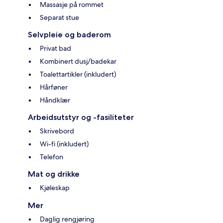
Massasje på rommet
Separat stue
Selvpleie og baderom
Privat bad
Kombinert dusj/badekar
Toalettartikler (inkludert)
Hårføner
Håndklær
Arbeidsutstyr og -fasiliteter
Skrivebord
Wi-fi (inkludert)
Telefon
Mat og drikke
Kjøleskap
Mer
Daglig rengjøring