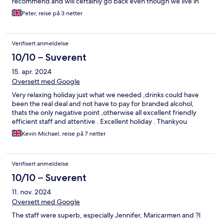
recommend and will certainly go back even though we live in
the next island.
Peter, reise på 3 netter
Verifisert anmeldelse
10/10 – Suverent
15. apr. 2024
Oversett med Google
Very relaxing holiday just what we needed ,drinks could have
been the real deal and not have to pay for branded alcohol,
thats the only negative point ,otherwise all excellent friendly
efficient staff and attentive . Excellent holiday . Thankyou
Kevin Michael, reise på 7 netter
Verifisert anmeldelse
10/10 – Suverent
11. nov. 2024
Oversett med Google
The staff were superb, especially Jennifer, Maricarmen and ?I