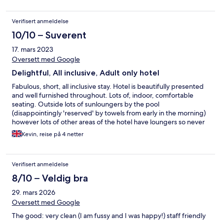
between meals Terrible smell coming from sink Pool freezing
Wifi poor Some drinks machines in restaurant broken Gym very
basic Lights on tables in restaurant were not charged up
Verifisert anmeldelse
10/10 – Suverent
17. mars 2023
Oversett med Google
Delightful, All inclusive, Adult only hotel
Fabulous, short, all inclusive stay. Hotel is beautifully presented
and well furnished throughout. Lots of, indoor, comfortable
seating. Outside lots of sunloungers by the pool
(disappointingly 'reserved' by towels from early in the morning)
however lots of other areas of the hotel have loungers so never
a problem getting one. Our room was the classic twin (wish they
Kevin, reise på 4 netter
could find away of fixing the twin beds together) separate
bedroom, sofa bed, and shower over bath. Lots of storeage and
overall nice and spacious. Food was excellent, different, country
Verifisert anmeldelse
based, theme every night. Good quality food, with lots of
choice and friendly and happy staff. As well as breakfast, lunch
8/10 – Veldig bra
and dinner in the restaurant, limited amount of snacks available
29. mars 2026
in bar area. Definately consider staying again
Oversett med Google
The good: very clean (I am fussy and I was happy!) staff friendly