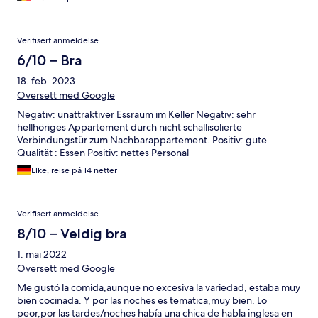
before 11am. Entertainment, bless them they try their best but
it's super cheesy and naff but I guess there's a charm in that.
Overall I can't complain. I did enjoy my stay and it was great
Verifisert anmeldelse
value.
6/10 – Bra
18. feb. 2023
Oversett med Google
Negativ: unattraktiver Essraum im Keller Negativ: sehr
hellhöriges Appartement durch nicht schallisolierte
Verbindungstür zum Nachbarappartement. Positiv: gute
Qualität : Essen Positiv: nettes Personal
Elke, reise på 14 netter
Verifisert anmeldelse
8/10 – Veldig bra
1. mai 2022
Oversett med Google
Me gustó la comida,aunque no excesiva la variedad, estaba muy
bien cocinada. Y por las noches es tematica,muy bien. Lo
peor,por las tardes/noches había una chica de habla inglesa en