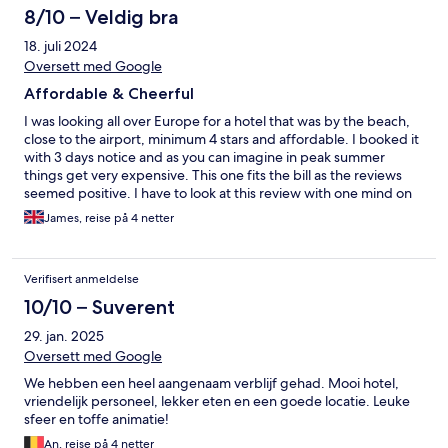
cheap and cheerful break. I know a lot of people complained
8/10 – Veldig bra
about the food as being repetitive but that is AI for you. Simon
18. juli 2024
& Helen Lincolnshire
Oversett med Google
Affordable & Cheerful
I was looking all over Europe for a hotel that was by the beach,
close to the airport, minimum 4 stars and affordable. I booked it
with 3 days notice and as you can imagine in peak summer
things get very expensive. This one fits the bill as the reviews
seemed positive. I have to look at this review with one mind on
the cost of the booking. With that in mind, I must say it was
James, reise på 4 netter
money well spent. Things I enjoyed. Overall very clean, decent
facilities, has a spa and a gym (although small and consists of just
a bench and weights, but a gym none the less), excellent
Verifisert anmeldelse
location very close to the airport it's only 8 minutes away and
you're close to the strip of Playa da Carmen and the beach. Nice
10/10 – Suverent
pool that has unrestricted sun all day. Food is repetitive but
29. jan. 2025
overall quite tasty. Things that could be better. All inclusive
drinks are very limited and the cocktails will not get you tipsy in
Oversett med Google
the slightest, the alcohol they use is very weak. Also the snacks
We hebben een heel aangenaam verblijf gehad. Mooi hotel,
through the day are mostly limited to some nuts and pickles and
vriendelijk personeel, lekker eten en een goede locatie. Leuke
every now and then they might put some pizza slices out. The
sfeer en toffe animatie!
pool is COLD even in peak summer. They also need far more sun
loungers as you will struggle to get one if you're not out there
An, reise på 4 netter