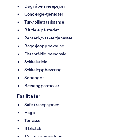
Døgnåpen resepsjon
Concierge-tjenester
Tur-/billettassistanse
Bilutleie på stedet
Renseri-/vaskeritjenester
Bagasjeoppbevaring
Flerspråklig personale
Sykkelutleie
Sykkeloppbevaring
Solsenger
Bassengparasoller
Fasiliteter
Safe i resepsjonen
Hage
Terrasse
Bibliotek
TV i fellesområdene