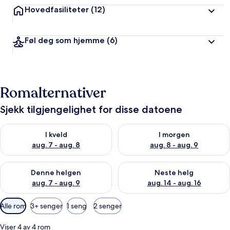
Hovedfasiliteter
(12)
Føl deg som hjemme
(6)
Romalternativer
Sjekk tilgjengelighet for disse datoene
Sjekk tilgjengelighet for i kveld, aug. 7 - aug. 8
Sjekk tilgjengelighet for i mor
I kveld
I morgen
aug. 7 - aug. 8
aug. 8 - aug. 9
Sjekk tilgjengelighet for denne helgen, aug. 7 - aug. 9
Sjekk tilgjengelighet for neste 
Denne helgen
Neste helg
aug. 7 - aug. 9
aug. 14 - aug. 16
Tilgjengelige
Alle rom
3+ senger
1 seng
2 senger
filtre
for
Viser 4 av 4 rom