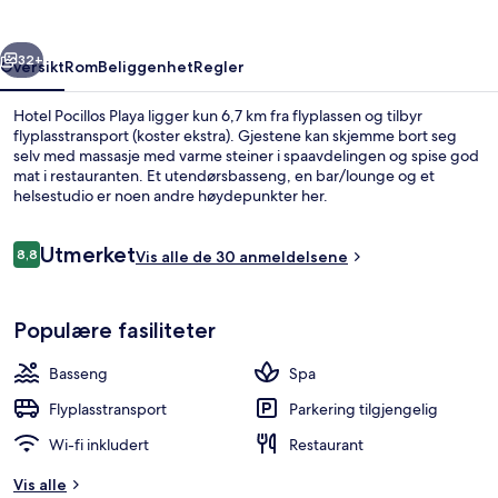
rige
Neste
32+
Oversikt
Rom
Beliggenhet
Regler
Hotel Pocillos Playa ligger kun 6,7 km fra flyplassen og tilbyr
flyplasstransport (koster ekstra). Gjestene kan skjemme bort seg
selv med massasje med varme steiner i spaavdelingen og spise god
mat i restauranten. Et utendørsbasseng, en bar/lounge og et
helsestudio er noen andre høydepunkter her.
Anmeldelser
Utmerket
8,8
Vis alle de 30 anmeldelsene
8,8 av 10 –
Behandlingsrom for par, badstue, b
Populære fasiliteter
Basseng
Spa
Flyplasstransport
Parkering tilgjengelig
Wi-fi inkludert
Restaurant
Vis alle