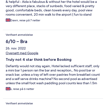
& helpful - Aida is fabulous & without her the hotel would be a
very different place, stacks of sunbeds, food varied & pretty
good, comfortable beds, clean towels every day, pool view
rooms convenient, 20 min walk to the airport ( fun to stand
under a landing plane once in your life!) via Matagorda to the
Dawn, reise på 7 netter
left, 20min walk to Puerto Del Carmen to the right, bus stops
close, nice beach, accessible for the mobility compromised (not
us but a good point to mention), chilled atmosphere, quiet at
Verifisert anmeldelse
night. The not so good: no outside space to eat, relax, socialise
& enjoy a drink, no net or mesh curtains on room doors so
6/10 – Bra
privacy very lacking - a big issue in ground floor rooms, rooms
26. nov. 2022
are small with limited space, no walk in shower, sunbeds
crammed together & little room to move them to distance
Oversett med Google
yourselves from others, hotel too small to have 'premium' and
Truly not 4 star think before Booking
'ordinary' level guests - felt devisive, on a hill so a lot windier all
the time than down at the beach,. The bad: €18 EACH to keep
Defiantly would not stay again, Hotel lacked sufficient staff, only
your wristbands after 11am. on check out day. Shocking. Never
a mini bar 1 person ran the bar and reception,, No pool bar or
had to pay anywhere in the world to keep a wristband and we
snack bar, unless a tray of left over pastries from breakfast count
have always been able to use facilities until we leave.
and a self serve drinks machine? No second pool as advertised
Unacceptable so we chose not to pay. Premium guests (we
unless the small foot wash paddling pool counts less than 1.5m
weren't) would have to pay this too. €20 to keep your room for a
diameter. Reception staff rude and unprofessional.
s, reise på 6 netter
late check out until 2pm. €40 to keep it until 5pm. Fair enough,
Entertainment was poor. Evenings entertainment was made up
you expect to pay something & we paid the €20 as it suited us.
by the disgruntled guests forming their own groups which
turned out to make a good thing out of a bad job. The hotel is
Verifisert anmeldelse
no way a 4 star at best a good 2.5 star. Ok if you are looking for a