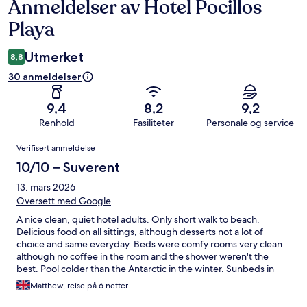
Anmeldelser av Hotel Pocillos
Anmeldelser
Playa
Utmerket
8,8
30 anmeldelser
9,4
8,2
9,2
Renhold
Fasiliteter
Personale og service
Anmeldelser
Verifisert anmeldelse
10/10 – Suverent
13. mars 2026
Oversett med Google
A nice clean, quiet hotel adults. Only short walk to beach.
Delicious food on all sittings, although desserts not a lot of
choice and same everyday. Beds were comfy rooms very clean
although no coffee in the room and the shower weren't the
best. Pool colder than the Antarctic in the winter. Sunbeds in
good location. Plenty of umbrellas available. Entertainment staff
Matthew, reise på 6 netter
were great and got everybody involved through the day and
the evenings. There is a games room behind the stage but we