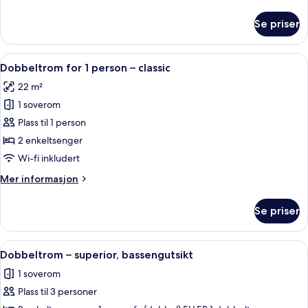
informasjon
om
Se priser
Dobbeltrom
–
classic
Åpne
Minibar, skrivebord, blendingsgardiner
5
Dobbeltrom for 1 person – classic
alle
22 m²
bildene
1 soverom
av
Dobbeltrom
Plass til 1 person
for
2 enkeltsenger
1
Wi-fi inkludert
person
Mer
Mer informasjon
–
informasjon
classic
om
Se priser
Dobbeltrom
for
1
Åpne
Minibar, skrivebord, blendingsgardiner
6
person
Dobbeltrom – superior, bassengutsikt
alle
–
1 soverom
classic
bildene
Plass til 3 personer
av