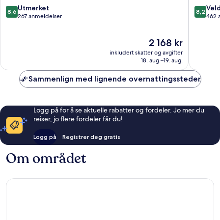
8.6
8.2
Utmerket
Veld
8,6
8,2
av
av
267 anmeldelser
462 
10,
10,
Utmerket,
Veldig
Prisen
2 168 kr
267
bra,
er
anmeldelser
462
inkludert skatter og avgifter
2 168 kr
anmelde
18. aug.–19. aug.
Sammenlign med lignende overnattingssteder
Logg på for å se aktuelle rabatter og fordeler. Jo mer du
reiser, jo flere fordeler får du!
Logg på
Registrer deg gratis
Om området