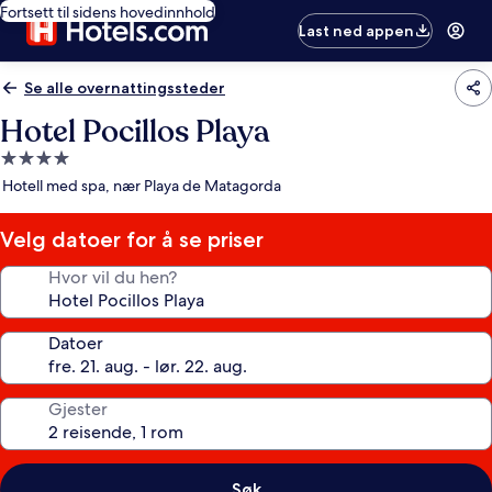
Fortsett til sidens hovedinnhold
Last ned appen
Se alle overnattingssteder
Hotel Pocillos Playa
Overnattingssted
med
Hotell med spa, nær Playa de Matagorda
4.0
stjerner
Velg datoer for å se priser
Hvor vil du hen?
Datoer
Gjester
Søk